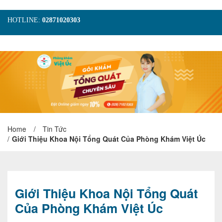
HOTLINE:
02871020303
TRANG CHỦ
GIỚI THIỆU
TIN TỨC
DỊCH VỤ
GÓI KHÁM
HÌNH ẢNH
LIÊN HỆ
ĐẶT LỊCH KHÁM
Home
/
Tin Tức
/
Giới Thiệu Khoa Nội Tổng Quát Của Phòng Khám Việt Úc
Giới Thiệu Khoa Nội Tổng Quát
Của Phòng Khám Việt Úc