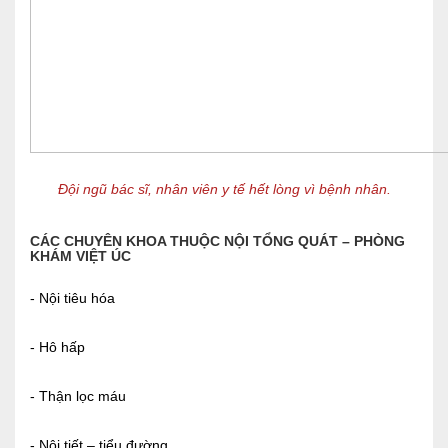
Đội ngũ bác sĩ, nhân viên y tế hết lòng vì bệnh nhân.
CÁC CHUYÊN KHOA THUỘC NỘI TỔNG QUÁT – PHÒNG
KHÁM VIỆT ÚC
- Nội tiêu hóa
- Hô hấp
- Thận lọc máu
- Nội tiết – tiểu đường