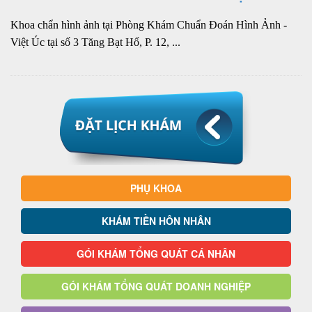
Khoa chẩn hình ảnh tại Phòng Khám Chuẩn Đoán Hình Ảnh -
Việt Úc tại số 3 Tăng Bạt Hổ, P. 12, ...
PHỤ KHOA
KHÁM TIỀN HÔN NHÂN
GÓI KHÁM TỔNG QUÁT CÁ NHÂN
GÓI KHÁM TỔNG QUÁT DOANH NGHIỆP