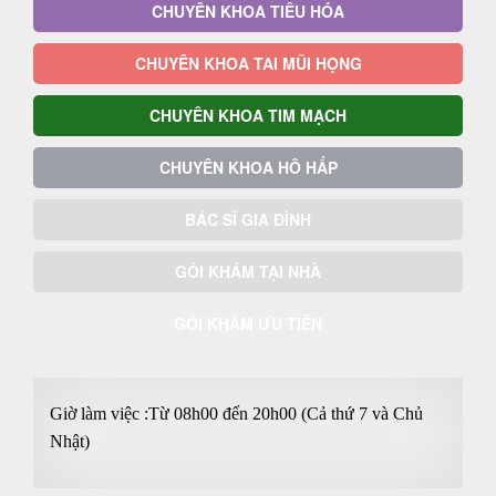
CHUYÊN KHOA TIÊU HÓA
CHUYÊN KHOA TAI MŨI HỌNG
CHUYÊN KHOA TIM MẠCH
CHUYÊN KHOA HÔ HẤP
BÁC SĨ GIA ĐÌNH
GÓI KHÁM TẠI NHÀ
GÓI KHÁM ƯU TIÊN
Giờ làm việc :Từ 08h00 đến 20h00 (Cả thứ 7 và Chủ
Nhật)