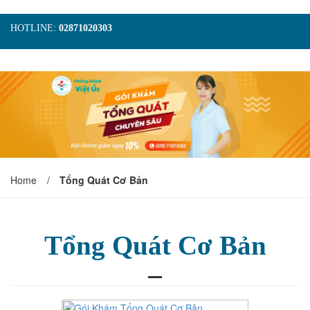
HOTLINE:
02871020303
TRANG CHỦ
GIỚI THIỆU
TIN TỨC
DỊCH VỤ
GÓI KHÁM
HÌNH ẢNH
LIÊN HỆ
ĐẶT LỊCH KHÁM
Home
/
Tổng Quát Cơ Bản
Tổng Quát Cơ Bản