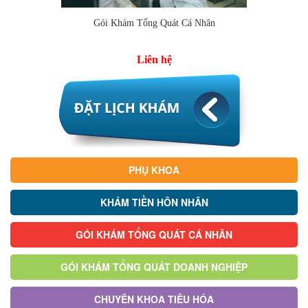
Gói Khám Tổng Quát Cá Nhân
Thêm vào so sánh
Liên hệ
PHỤ KHOA
KHÁM TIỀN HÔN NHÂN
GÓI KHÁM TỔNG QUÁT CÁ NHÂN
GÓI KHÁM TỔNG QUÁT DOANH NGHIỆP
CHUYÊN KHOA TIÊU HÓA