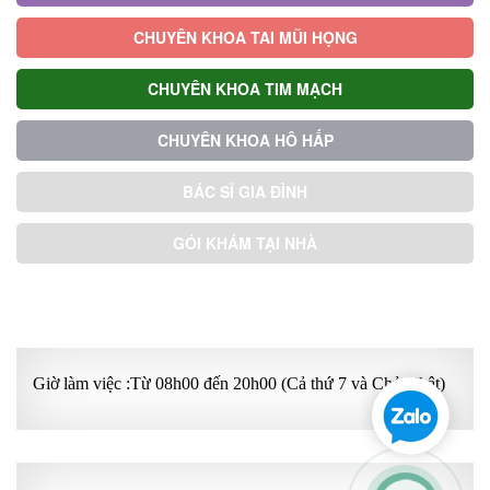
CHUYÊN KHOA TAI MŨI HỌNG
CHUYÊN KHOA TIM MẠCH
CHUYÊN KHOA HÔ HẤP
BÁC SĨ GIA ĐÌNH
GÓI KHÁM TẠI NHÀ
GÓI KHÁM ƯU TIÊN
Giờ làm việc :Từ 08h00 đến 20h00 (Cả thứ 7 và Chủ Nhật)