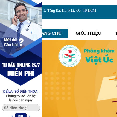
Địa chỉ:Số 3, Tăng Bạt Hổ, P12, Q5, TP.HCM
TRANG CHỦ
GIỚI THIỆU