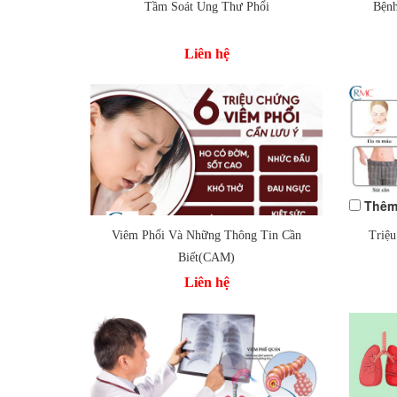
Tầm Soát Ung Thư Phổi
Bện
Liên hệ
Thêm
Thêm
Viêm Phổi Và Những Thông Tin Cần
Triệ
Thêm vào so sánh
Biết(CAM)
Liên hệ