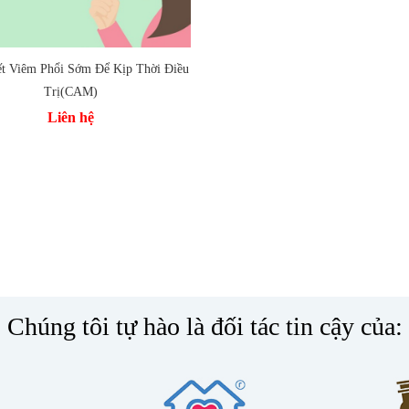
 vào so sánh
ết Viêm Phổi Sớm Để Kịp Thời Điều
Trị(CAM)
Liên hệ
Chúng tôi tự hào là đối tác tin cậy của: