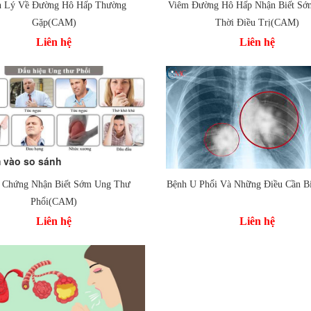
h Lý Về Đường Hô Hấp Thường
Viêm Đường Hô Hấp Nhận Biết Sớ
Thêm vào so sánh
Gặp(CAM)
Thời Điều Trị(CAM)
Liên hệ
Liên hệ
 vào so sánh
 vào so sánh
u Chứng Nhận Biết Sớm Ung Thư
Bệnh U Phổi Và Những Điều Cần B
Phổi(CAM)
Thêm vào so sánh
Liên hệ
Liên hệ