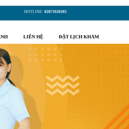
)
HOTLINE:
02871020303
ẢNH
LIÊN HỆ
ĐẶT LỊCH KHÁM