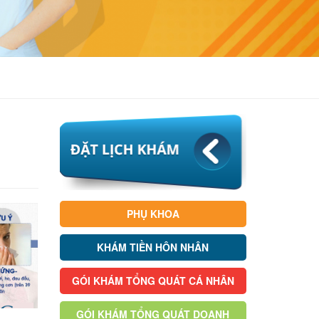
PHỤ KHOA
KHÁM TIỀN HÔN NHÂN
GÓI KHÁM TỔNG QUÁT CÁ NHÂN
GÓI KHÁM TỔNG QUÁT DOANH