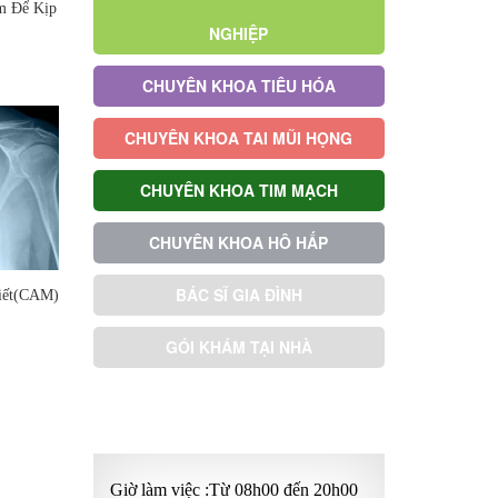
m Để Kịp
NGHIỆP
CHUYÊN KHOA TIÊU HÓA
CHUYÊN KHOA TAI MŨI HỌNG
CHUYÊN KHOA TIM MẠCH
CHUYÊN KHOA HÔ HẤP
BÁC SĨ GIA ĐÌNH
iết(CAM)
GÓI KHÁM TẠI NHÀ
GÓI KHÁM ƯU TIÊN
Giờ làm việc :Từ 08h00 đến 20h00