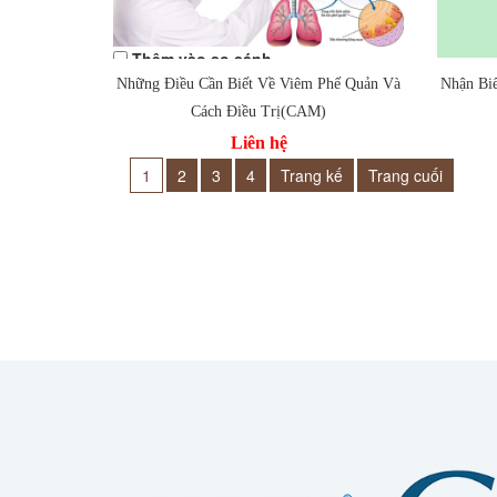
Thêm vào so sánh
Thêm
Những Điều Cần Biết Về Viêm Phế Quản Và
Nhận Bi
Cách Điều Trị(CAM)
Liên hệ
1
2
3
4
Trang kế
Trang cuối