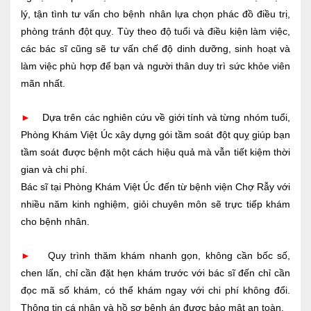
lý, tận tình tư vấn cho bệnh nhân lựa chọn phác đồ điều trị,
phòng tránh đột quỵ. Tùy theo độ tuổi và điều kiện làm việc,
các bác sĩ cũng sẽ tư vấn chế độ dinh dưỡng, sinh hoạt và
làm việc phù hợp để bạn và người thân duy trì sức khỏe viên
mãn nhất.
►
Dựa trên các nghiên cứu về giới tính và từng nhóm tuổi,
Phòng Khám Việt Úc xây dựng gói tầm soát đột quỵ giúp bạn
tầm soát được bệnh một cách hiệu quả mà vẫn tiết kiệm thời
gian và chi phí.
Bác sĩ tại Phòng Khám Việt Úc đến từ bệnh viện Chợ Rẫy với
nhiều năm kinh nghiệm, giỏi chuyên môn sẽ trực tiếp khám
cho bệnh nhân.
►
Quy trình thăm khám nhanh gọn, không cần bốc số,
chen lấn, chỉ cần đặt hẹn khám trước với bác sĩ đến chỉ cần
đọc mã số khám, có thể khám ngay với chi phí không đổi.
Thông tin cá nhân và hồ sợ bệnh án được bảo mật an toàn.