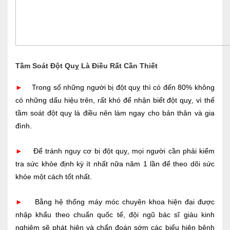
Tầm Soát Đột Quỵ Là Điều Rất Cần Thiết
►
Trong số những người bị đột quỵ thì có đến 80% không
có những dấu hiệu trên, rất khó để nhận biết đột quỵ, vì thế
tầm soát đột quỵ là điều nên làm ngay cho bản thân và gia
đình.
►
Để tránh nguy cơ bị đột quỵ, mọi người cần phải kiểm
tra sức khỏe định kỳ ít nhất nữa năm 1 lần để theo dõi sức
khỏe một cách tốt nhất.
►
Bằng hệ thống máy móc chuyên khoa hiện đại được
nhập khẩu theo chuẩn quốc tế, đội ngũ bác sĩ giàu kinh
nghiệm sẽ phát hiện và chẩn đoán sớm các biểu hiện bệnh