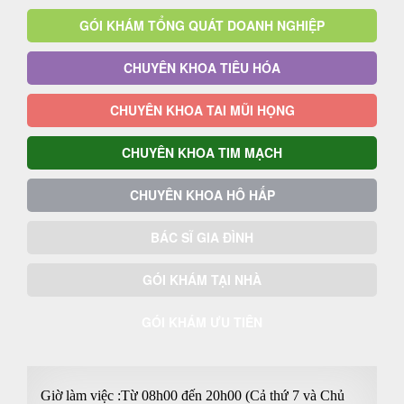
GÓI KHÁM TỔNG QUÁT DOANH NGHIỆP
CHUYÊN KHOA TIÊU HÓA
CHUYÊN KHOA TAI MŨI HỌNG
CHUYÊN KHOA TIM MẠCH
CHUYÊN KHOA HÔ HẤP
BÁC SĨ GIA ĐÌNH
GÓI KHÁM TẠI NHÀ
GÓI KHÁM ƯU TIÊN
Giờ làm việc :Từ 08h00 đến 20h00 (Cả thứ 7 và Chủ