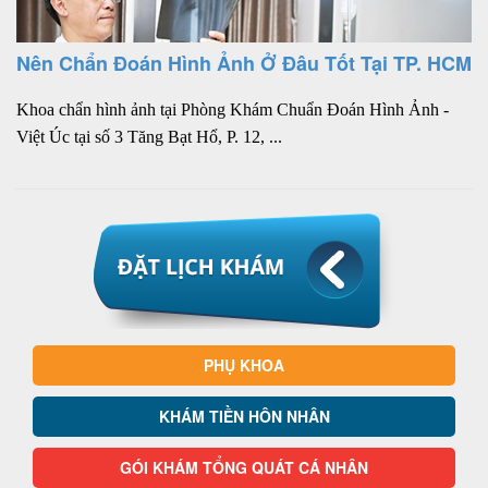
Nên Chẩn Đoán Hình Ảnh Ở Đâu Tốt Tại TP. HCM
Khoa chẩn hình ảnh tại Phòng Khám Chuẩn Đoán Hình Ảnh -
Việt Úc tại số 3 Tăng Bạt Hổ, P. 12, ...
PHỤ KHOA
KHÁM TIỀN HÔN NHÂN
GÓI KHÁM TỔNG QUÁT CÁ NHÂN