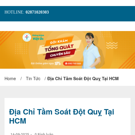
HOTLINE:
02871020303
TRANG CHỦ
GIỚI THIỆU
TIN TỨC
DỊCH VỤ
GÓI KHÁM
HÌNH ẢNH
LIÊN HỆ
ĐẶT LỊCH KHÁM
Home
/
Tin Tức
/
Địa Chỉ Tầm Soát Đột Quỵ Tại HCM
Địa Chỉ Tầm Soát Đột Quỵ Tại
HCM
-
16-09-2025
0 Bình luận