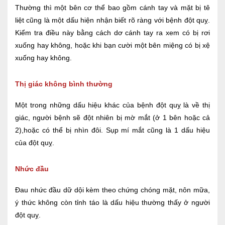
Thường thì một bên cơ thể bao gồm cánh tay và mặt bị tê
liệt cũng là một dấu hiện nhận biết rõ ràng với bệnh đột quỵ.
Kiểm tra điều này bằng cách dơ cánh tay ra xem có bị rơi
xuống hay không, hoặc khi bạn cười một bên miệng có bị xệ
xuống hay không.
Thị giác không bình thường
Một trong những dấu hiệu khác của bệnh đột quỵ là về thị
giác, người bệnh sẽ đột nhiên bị mờ mắt (ở 1 bên hoặc cả
2),hoặc có thể bị nhìn đôi. Sụp mí mắt cũng là 1 dấu hiệu
của đột quỵ.
Nhức đầu
Đau nhức đầu dữ dội kèm theo chứng chóng mặt, nôn mữa,
ý thức không còn tỉnh táo là dấu hiệu thường thấy ở người
đột quỵ.