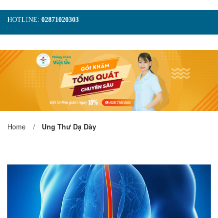
HOTLINE:
02871020303
TRANG CHỦ
GIỚI THIỆU
TIN TỨC
DỊCH VỤ
GÓI KHÁM
HÌNH ẢNH
LIÊN HỆ
ĐẶT LỊCH KHÁM
Home
/
Ung Thư Dạ Dày