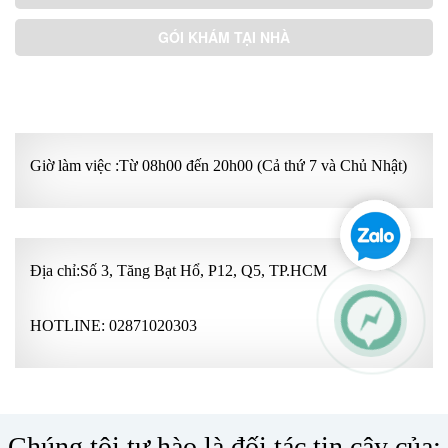
GÓI KHÁM TẠI NHÀ
GÓI KHÁM ƯU TIÊN
Giờ làm việc :Từ 08h00 đến 20h00 (Cả thứ 7 và Chủ Nhật)
Địa chỉ:Số 3, Tăng Bạt Hổ, P12, Q5, TP.HCM
HOTLINE:
02871020303
Chúng tôi tự hào là đối tác tin cậy của: