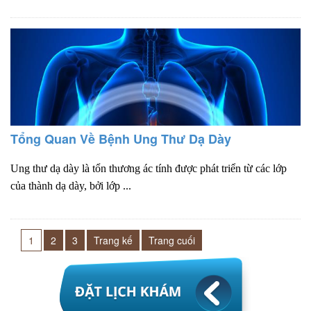
Tổng Quan Về Bệnh Ung Thư Dạ Dày
Ung thư dạ dày là tổn thương ác tính được phát triển từ các lớp
của thành dạ dày, bởi lớp ...
1
2
3
Trang kế
Trang cuối