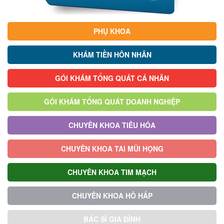
PHỤ KHOA
KHÁM TIỀN HÔN NHÂN
GÓI KHÁM TỔNG QUÁT CÁ NHÂN
GÓI KHÁM TỔNG QUÁT DOANH NGHIỆP
CHUYÊN KHOA TIÊU HÓA
CHUYÊN KHOA TAI MŨI HỌNG
CHUYÊN KHOA TIM MẠCH
CHUYÊN KHOA HÔ HẤP
BÁC SĨ GIA ĐÌNH