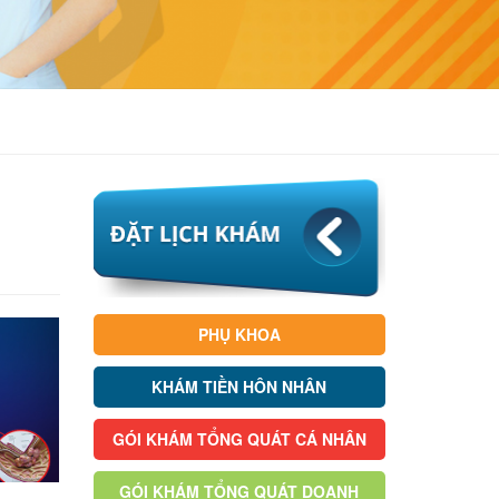
PHỤ KHOA
KHÁM TIỀN HÔN NHÂN
GÓI KHÁM TỔNG QUÁT CÁ NHÂN
GÓI KHÁM TỔNG QUÁT DOANH