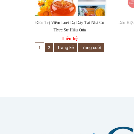
Điều Trị Viêm Loét Dạ Dày Tại Nhà Có
Dấu Hiệ
Thực Sự Hiệu Qủa
Thêm
Thêm vào so sánh
Liên hệ
1
2
Trang kế
Trang cuối