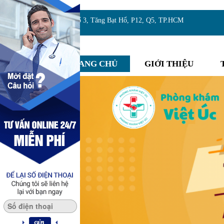
Địa chỉ:Số 3, Tăng Bạt Hổ, P12, Q5, TP.HCM
TRANG CHỦ
GIỚI THIỆU