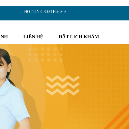
)
HOTLINE:
02871020303
ẢNH
LIÊN HỆ
ĐẶT LỊCH KHÁM