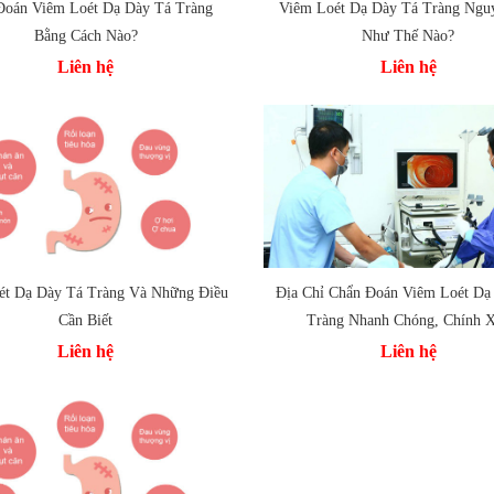
Đoán Viêm Loét Dạ Dày Tá Tràng
Viêm Loét Dạ Dày Tá Tràng Ngu
 vào so sánh
Thêm vào so sánh
Bằng Cách Nào?
Như Thế Nào?
Liên hệ
Liên hệ
ét Dạ Dày Tá Tràng Và Những Điều
Địa Chỉ Chẩn Đoán Viêm Loét Dạ
Cần Biết
Tràng Nhanh Chóng, Chính 
 vào so sánh
Thêm vào so sánh
Liên hệ
Liên hệ