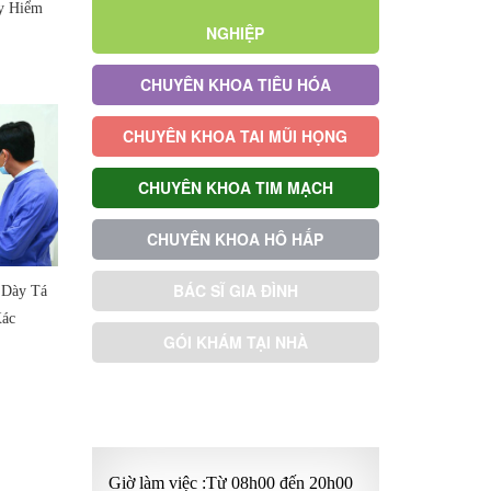
y Hiểm
NGHIỆP
CHUYÊN KHOA TIÊU HÓA
CHUYÊN KHOA TAI MŨI HỌNG
CHUYÊN KHOA TIM MẠCH
CHUYÊN KHOA HÔ HẤP
BÁC SĨ GIA ĐÌNH
 Dày Tá
Xác
GÓI KHÁM TẠI NHÀ
GÓI KHÁM ƯU TIÊN
Giờ làm việc :Từ 08h00 đến 20h00