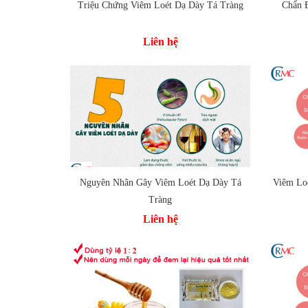
Triệu Chứng Viêm Loét Dạ Dày Tá Tràng
Chẩn 
Thêm
Thêm vào so sánh
Liên hệ
Nguyên Nhân Gây Viêm Loét Dạ Dày Tá
Viêm Lo
Thêm vào so sánh
Tràng
Thêm
Liên hệ