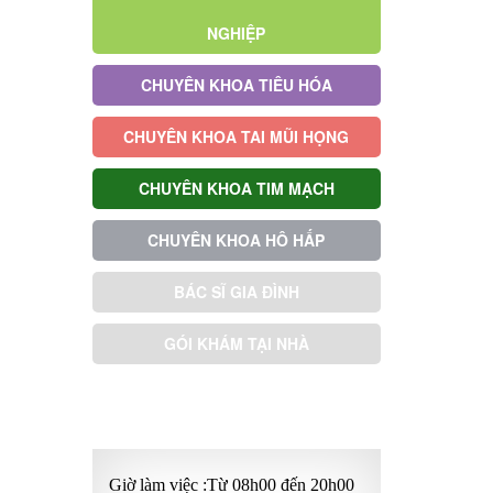
NGHIỆP
CHUYÊN KHOA TIÊU HÓA
CHUYÊN KHOA TAI MŨI HỌNG
CHUYÊN KHOA TIM MẠCH
CHUYÊN KHOA HÔ HẤP
BÁC SĨ GIA ĐÌNH
GÓI KHÁM TẠI NHÀ
GÓI KHÁM ƯU TIÊN
Giờ làm việc :Từ 08h00 đến 20h00