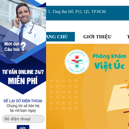
Địa chỉ:Số 3, Tăng Bạt Hổ, P12, Q5, TP.HCM
TRANG CHỦ
GIỚI THIỆU