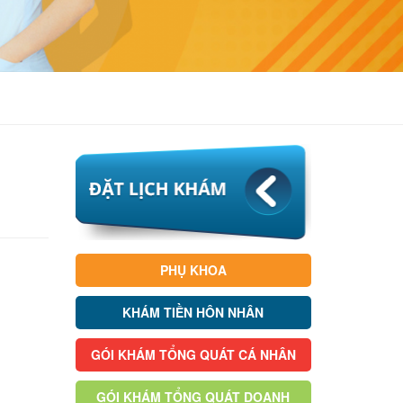
PHỤ KHOA
KHÁM TIỀN HÔN NHÂN
GÓI KHÁM TỔNG QUÁT CÁ NHÂN
GÓI KHÁM TỔNG QUÁT DOANH