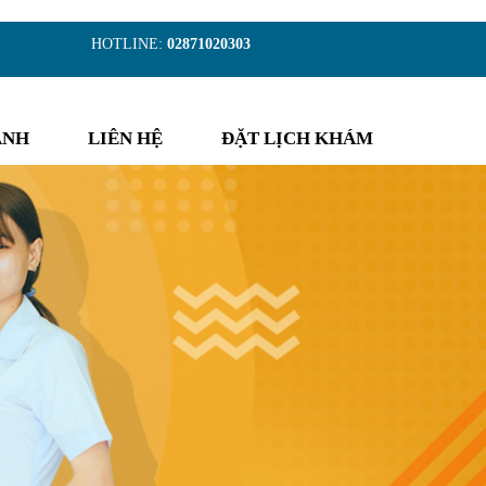
)
HOTLINE:
02871020303
ẢNH
LIÊN HỆ
ĐẶT LỊCH KHÁM