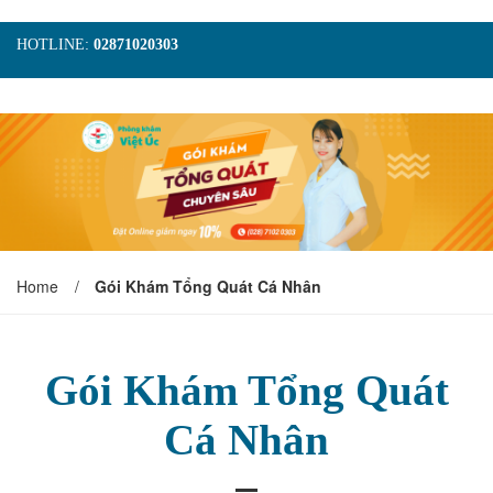
HOTLINE:
02871020303
TRANG CHỦ
GIỚI THIỆU
TIN TỨC
DỊCH VỤ
GÓI KHÁM
HÌNH ẢNH
LIÊN HỆ
ĐẶT LỊCH KHÁM
Home
/
Gói Khám Tổng Quát Cá Nhân
Gói Khám Tổng Quát
Cá Nhân