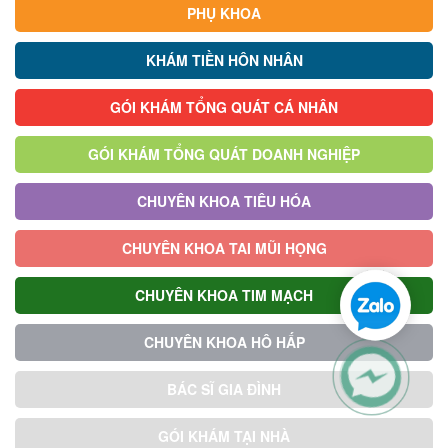
PHỤ KHOA
KHÁM TIỀN HÔN NHÂN
GÓI KHÁM TỔNG QUÁT CÁ NHÂN
GÓI KHÁM TỔNG QUÁT DOANH NGHIỆP
CHUYÊN KHOA TIÊU HÓA
CHUYÊN KHOA TAI MŨI HỌNG
CHUYÊN KHOA TIM MẠCH
CHUYÊN KHOA HÔ HẤP
BÁC SĨ GIA ĐÌNH
GÓI KHÁM TẠI NHÀ