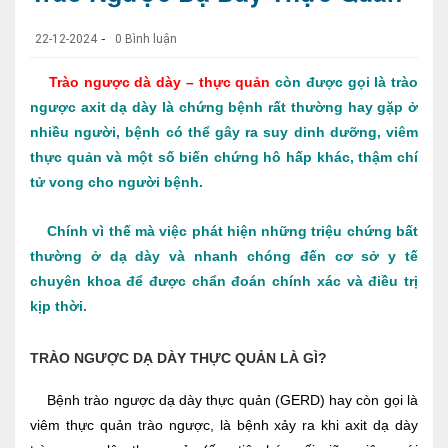
-
22-12-2024
0 Bình luận
Trào ngược dà dày – thực quản
còn được gọi là trào
ngược axit dạ dày là chứng bệnh rất thường hay gặp ở
nhiều người, bệnh có thể gây ra suy dinh dưỡng, viêm
thực quản và một số biến chứng hô hấp khác, thậm chí
tử vong cho người bệnh.
Chính vì thế mà việc phát hiện những triệu chứng bất
thường ở dạ dày và nhanh chóng đến cơ sở y tế
chuyên khoa để được chẩn đoán chính xác và điều trị
kịp thời.
TRÀO NGƯỢC DẠ DÀY THỰC QUẢN LÀ GÌ?
Bệnh trào ngược dạ dày thực quản (GERD) hay còn gọi là
viêm thực quản trào ngược, là bệnh xảy ra khi axit dạ dày