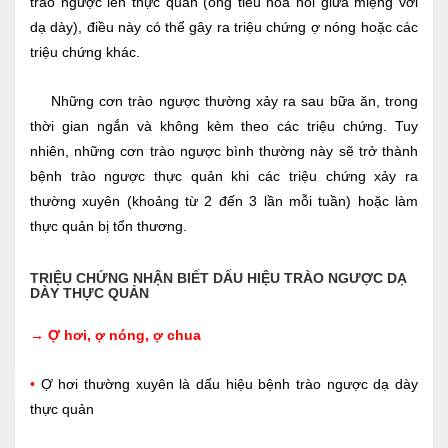
trào ngược lên thực quản (ống tiêu hóa nối giữa miệng với
dạ dày), điều này có thể gây ra triệu chứng ợ nóng hoặc các
triệu chứng khác.
Những cơn trào ngược thường xảy ra sau bữa ăn, trong
thời gian ngắn và không kèm theo các triệu chứng. Tuy
nhiên, những cơn trào ngược bình thường này sẽ trở thành
bệnh trào ngược thực quản khi các triệu chứng xảy ra
thường xuyên (khoảng từ 2 đến 3 lần mỗi tuần) hoặc làm
thực quản bị tổn thương.
TRIỆU CHỨNG NHẬN BIẾT DẤU HIỆU TRÀO NGƯỢC DẠ
DÀY THỰC QUẢN
→ Ợ hơi, ợ nóng, ợ chua
•
Ợ hơi thường xuyên là dấu hiệu bệnh trào ngược dạ dày
thực quản