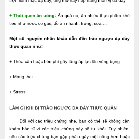
trợt niêm mạc dạ dày, ung thư hay hẹp hang môn vị dạ dày
+ Thói quen ăn uống:
Ăn quá no, ăn nhiều thực phẩm khó
tiêu như nước có gas, đồ ăn nhanh, trứng, sữa,…
Một số nguyên nhân khác dẫn đến trào ngược dạ dày
thực quản như:
+ Thừa cân hoặc béo phì gây tăng áp lực lên vùng bụng
+ Mang thai
+ Stress
LÀM GÌ KHI BỊ TRÀO NGƯỢC DẠ DÀY THỰC QUẢN
Đối với các triệu chứng nhẹ, bạn có thể sẽ không cần
khám bác sĩ vì các triệu chứng này sẽ tự khỏi. Tuy nhiên,
nếu các triệu chứng bạn gặp phải ngày một nặng hơn hoặc