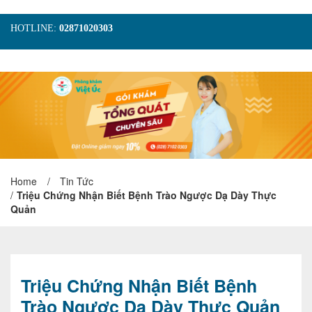
HOTLINE:
02871020303
TRANG CHỦ
GIỚI THIỆU
TIN TỨC
DỊCH VỤ
GÓI KHÁM
HÌNH ẢNH
LIÊN HỆ
ĐẶT LỊCH KHÁM
Home
/
Tin Tức
/
Triệu Chứng Nhận Biết Bệnh Trào Ngược Dạ Dày Thực
Quản
Triệu Chứng Nhận Biết Bệnh
Trào Ngược Dạ Dày Thực Quản