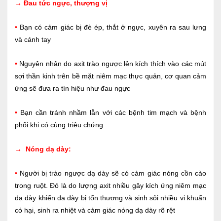
→
Đau tức ngực, thượng vị
•
Bạn có cảm giác bị đè ép, thắt ở ngực, xuyên ra sau lưng
và cánh tay
•
Nguyên nhân do axit trào ngược lên kích thích vào các mút
sợi thần kinh trên bề mặt niêm mạc thực quản, cơ quan cảm
ứng sẽ đưa ra tín hiệu như đau ngực
•
Bạn cần tránh nhầm lẫn với các bệnh tim mạch và bệnh
phổi khi có cùng triệu chứng
→
Nóng dạ dày:
•
Người bị trào ngược dạ dày sẽ có cảm giác nóng cồn cào
trong ruột. Đó là do lượng axit nhiều gây kích ứng niêm mạc
dạ dày khiến dạ dày bị tổn thương và sinh sôi nhiều vi khuẩn
có hại, sinh ra nhiệt và cảm giác nóng dạ dày rõ rệt