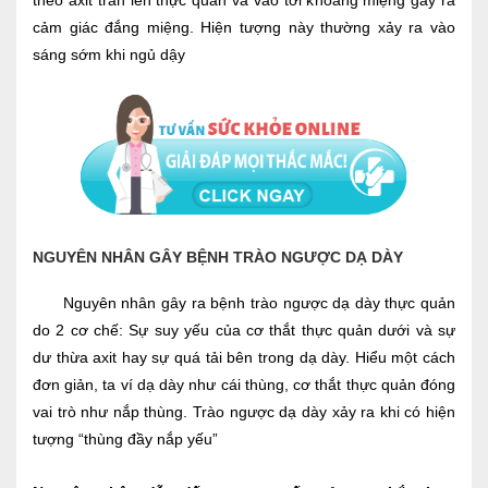
theo axit tràn lên thực quản và vào tới khoang miệng gây ra
cảm giác đắng miệng. Hiện tượng này thường xảy ra vào
sáng sớm khi ngủ dậy
NGUYÊN NHÂN GÂY BỆNH TRÀO NGƯỢC DẠ DÀY
Nguyên nhân gây ra bệnh trào ngược dạ dày thực quản
do 2 cơ chế: Sự suy yếu của cơ thắt thực quản dưới và sự
dư thừa axit hay sự quá tải bên trong dạ dày. Hiểu một cách
đơn giản, ta ví dạ dày như cái thùng, cơ thắt thực quản đóng
vai trò như nắp thùng. Trào ngược dạ dày xảy ra khi có hiện
tượng “thùng đầy nắp yếu”