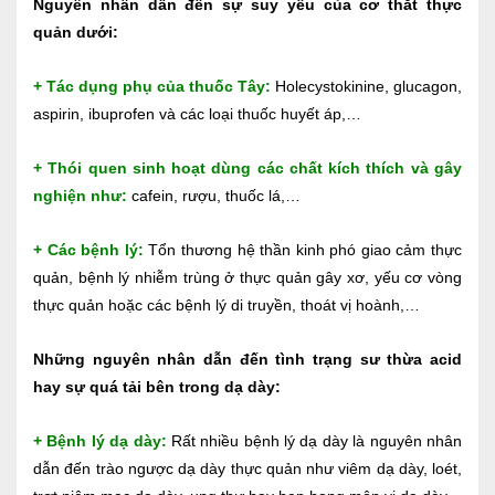
Nguyên nhân dẫn đến sự suy yếu của cơ thắt thực
quản dưới:
+ Tác dụng phụ của thuốc Tây:
Holecystokinine, glucagon,
aspirin, ibuprofen và các loại thuốc huyết áp,…
+ Thói quen sinh hoạt dùng các chất kích thích và gây
nghiện như:
cafein, rượu, thuốc lá,…
+ Các bệnh lý:
Tổn thương hệ thần kinh phó giao cảm thực
quản, bệnh lý nhiễm trùng ở thực quản gây xơ, yếu cơ vòng
thực quản hoặc các bệnh lý di truyền, thoát vị hoành,…
Những nguyên nhân dẫn đến tình trạng sư thừa acid
hay sự quá tải bên trong dạ dày:
+ Bệnh lý dạ dày:
Rất nhiều bệnh lý dạ dày là nguyên nhân
dẫn đến trào ngược dạ dày thực quản như viêm dạ dày, loét,