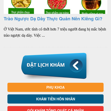
Trào Ngược Dạ Dày Thực Quản Nên Kiêng Gì?
Ở Việt Nam, ước tính có thới hơn 7 triệu người đang bị mắc bệnh
trào ngược dạ dày. Việc ...
PHỤ KHOA
KHÁM TIỀN HÔN NHÂN
GÓI KHÁM TỔNG QUÁT CÁ NHÂN