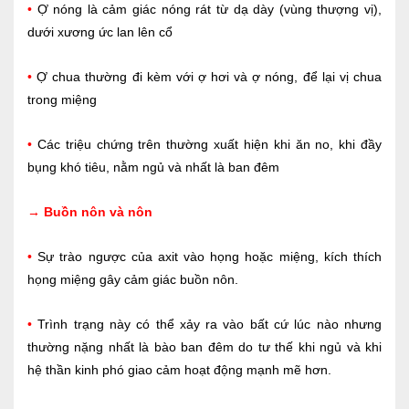
•
Ợ nóng là cảm giác nóng rát từ dạ dày (vùng thượng vị),
dưới xương ức lan lên cổ
•
Ợ chua thường đi kèm với ợ hơi và ợ nóng, để lại vị chua
trong miệng
•
Các triệu chứng trên thường xuất hiện khi ăn no, khi đầy
bụng khó tiêu, nằm ngủ và nhất là ban đêm
→
Buồn nôn và nôn
•
Sự trào ngược của axit vào họng hoặc miệng, kích thích
họng miệng gây cảm giác buồn nôn.
•
Trình trạng này có thể xảy ra vào bất cứ lúc nào nhưng
thường nặng nhất là bào ban đêm do tư thế khi ngủ và khi
hệ thần kinh phó giao cảm hoạt động mạnh mẽ hơn.