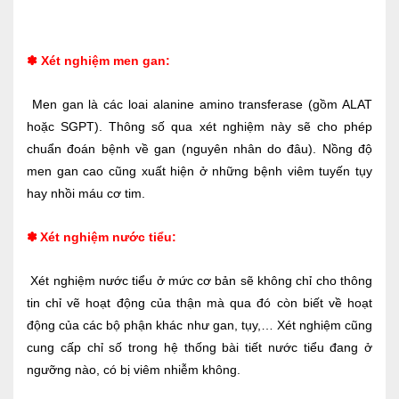
✽
Xét nghiệm men gan:
Men gan là các loai alanine amino transferase (gồm ALAT
hoặc SGPT). Thông số qua xét nghiệm này sẽ cho phép
chuẩn đoán bệnh về gan (nguyên nhân do đâu). Nồng độ
men gan cao cũng xuất hiện ở những bệnh viêm tuyến tụy
hay nhồi máu cơ tim.
✽
Xét nghiệm nước tiểu:
Xét nghiệm nước tiểu ở mức cơ bản sẽ không chỉ cho thông
tin chỉ vẽ hoạt động của thận mà qua đó còn biết về hoạt
động của các bộ phận khác như gan, tụy,… Xét nghiệm cũng
cung cấp chỉ số trong hệ thống bài tiết nước tiểu đang ở
ngưỡng nào, có bị viêm nhiễm không.