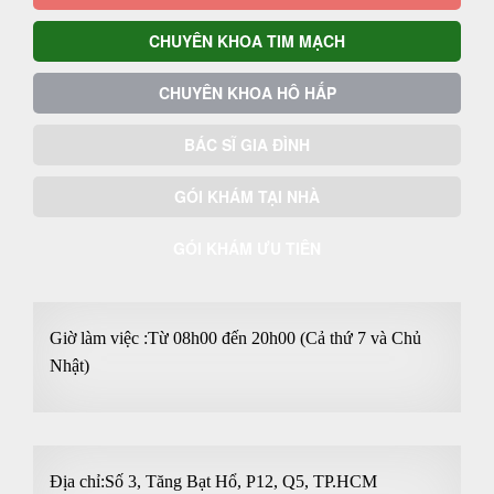
CHUYÊN KHOA TIM MẠCH
CHUYÊN KHOA HÔ HẤP
BÁC SĨ GIA ĐÌNH
GÓI KHÁM TẠI NHÀ
GÓI KHÁM ƯU TIÊN
Giờ làm việc :Từ 08h00 đến 20h00 (Cả thứ 7 và Chủ
Nhật)
Địa chỉ:Số 3, Tăng Bạt Hổ, P12, Q5, TP.HCM