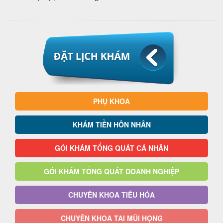
PHỤ KHOA
KHÁM TIỀN HÔN NHÂN
GÓI KHÁM TỔNG QUÁT CÁ NHÂN
GÓI KHÁM TỔNG QUÁT DOANH NGHIỆP
CHUYÊN KHOA TIÊU HÓA
CHUYÊN KHOA TAI MŨI HỌNG