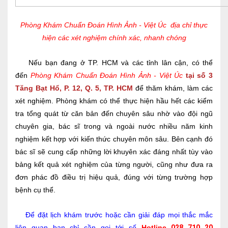
Phòng Khám Chuẩn Đoán Hình Ảnh - Việt Úc
địa chỉ thực
hiện các xét nghiệm chính xác, nhanh chóng
Nếu bạn đang ở TP. HCM và các tỉnh lân cận, có thể
đến
Phòng Khám Chuẩn Đoán Hình Ảnh - Việt Úc
tại số 3
Tăng Bạt Hổ, P. 12, Q. 5, TP. HCM
để thăm khám, làm các
xét nghiệm. Phòng khám có thể thực hiện hầu hết các kiểm
tra tổng quát từ căn bản đến chuyên sâu nhờ vào đội ngũ
chuyên gia, bác sĩ trong và ngoài nước nhiều năm kinh
nghiệm kết hợp với kiến thức chuyên môn sâu. Bên cạnh đó
bác sĩ sẽ cung cấp những lời khuyên xác đáng nhất tùy vào
bảng kết quả xét nghiệm của từng người, cũng như đưa ra
đơn phác đồ điều trị hiệu quả, đúng với từng trường hợp
bệnh cụ thể.
Để đặt lịch khám trước hoặc cần giải đáp mọi thắc mắc
liên quan bạn chỉ cần gọi tới số
Hotline
028 710 20