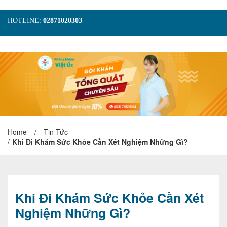
HOTLINE:
02871020303
TRANG CHỦ
GIỚI THIỆU
TIN TỨC
DỊCH VỤ
GÓI KHÁM
HÌNH ẢNH
LIÊN HỆ
ĐẶT LỊCH KHÁM
Home
/
Tin Tức
/
Khi Đi Khám Sức Khỏe Cần Xét Nghiệm Những Gì?
Khi Đi Khám Sức Khỏe Cần Xét
Nghiệm Những Gì?