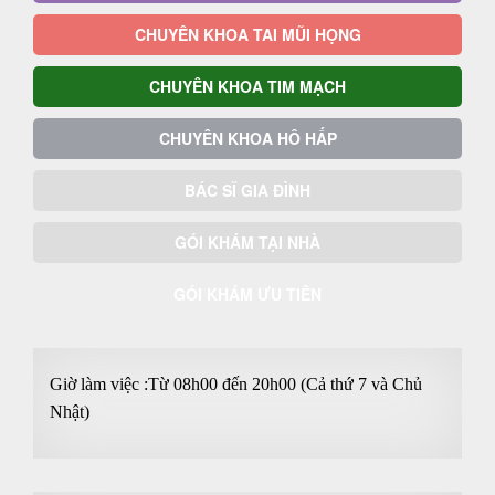
CHUYÊN KHOA TAI MŨI HỌNG
CHUYÊN KHOA TIM MẠCH
CHUYÊN KHOA HÔ HẤP
BÁC SĨ GIA ĐÌNH
GÓI KHÁM TẠI NHÀ
GÓI KHÁM ƯU TIÊN
Giờ làm việc :Từ 08h00 đến 20h00 (Cả thứ 7 và Chủ
Nhật)