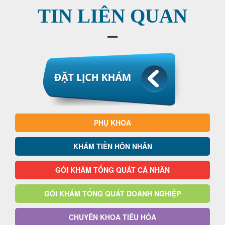
TIN LIÊN QUAN
PHỤ KHOA
KHÁM TIỀN HÔN NHÂN
GÓI KHÁM TỔNG QUÁT CÁ NHÂN
GÓI KHÁM TỔNG QUÁT DOANH NGHIỆP
CHUYÊN KHOA TIÊU HÓA