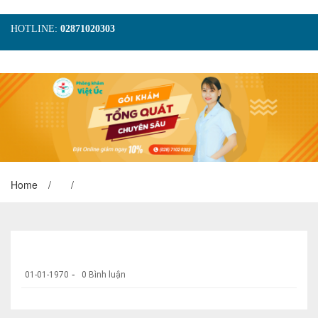
HOTLINE:
02871020303
TRANG CHỦ
GIỚI THIỆU
TIN TỨC
DỊCH VỤ
GÓI KHÁM
HÌNH ẢNH
LIÊN HỆ
ĐẶT LỊCH KHÁM
Home
/
/
-
01-01-1970
0 Bình luận