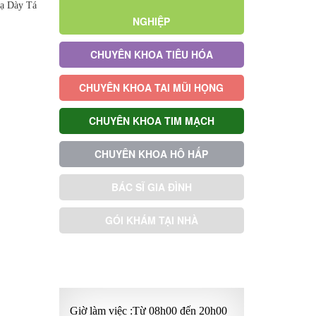
ạ Dày Tá
NGHIỆP
CHUYÊN KHOA TIÊU HÓA
CHUYÊN KHOA TAI MŨI HỌNG
CHUYÊN KHOA TIM MẠCH
CHUYÊN KHOA HÔ HẤP
BÁC SĨ GIA ĐÌNH
GÓI KHÁM TẠI NHÀ
GÓI KHÁM ƯU TIÊN
Giờ làm việc :Từ 08h00 đến 20h00