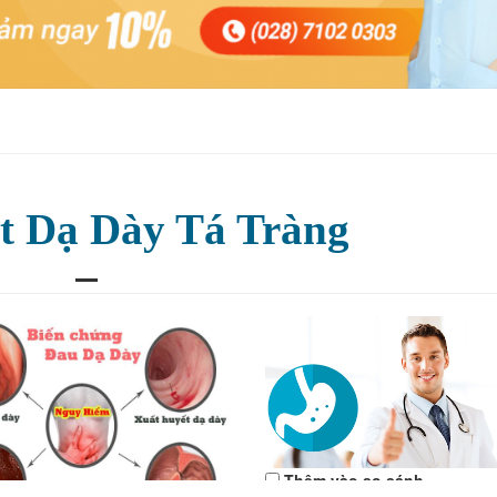
t Dạ Dày Tá Tràng
Thêm vào so sánh