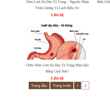
Viêm Loét Dạ Dày Tá Tràng – Nguyên Nhân
Biến Chứ
Thêm vào so sánh
Triệu Chứng Và Cách Điều Trị
Thêm
Liên hệ
Chữa Viêm Loét Dạ Dày Tá Tràng Hiệu Qủa
Bằng Cách Nào?
Thêm vào so sánh
Liên hệ
Trang đầu
Trang trước
1
2