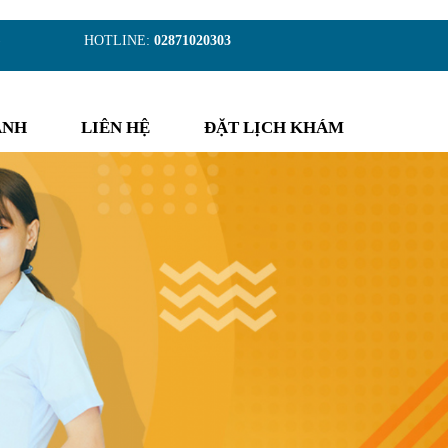
)
HOTLINE:
02871020303
ẢNH
LIÊN HỆ
ĐẶT LỊCH KHÁM