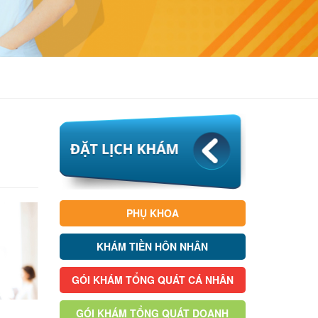
PHỤ KHOA
KHÁM TIỀN HÔN NHÂN
GÓI KHÁM TỔNG QUÁT CÁ NHÂN
GÓI KHÁM TỔNG QUÁT DOANH