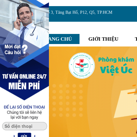
Địa chỉ:Số 3, Tăng Bạt Hổ, P12, Q5, TP.HCM
TRANG CHỦ
GIỚI THIỆU