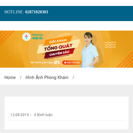
HOTLINE:
02871020303
TRANG CHỦ
GIỚI THIỆU
TIN TỨC
DỊCH VỤ
GÓI KHÁM
HÌNH ẢNH
LIÊN HỆ
ĐẶT LỊCH KHÁM
Home
/
Hình Ảnh Phòng Khám
/
-
12-08-2019
0 Bình luận