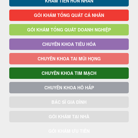
KHÁM TIỀN HÔN NHÂN
GÓI KHÁM TỔNG QUÁT CÁ NHÂN
GÓI KHÁM TỔNG QUÁT DOANH NGHIỆP
CHUYÊN KHOA TIÊU HÓA
CHUYÊN KHOA TAI MŨI HỌNG
CHUYÊN KHOA TIM MẠCH
CHUYÊN KHOA HÔ HẤP
BÁC SĨ GIA ĐÌNH
GÓI KHÁM TẠI NHÀ
GÓI KHÁM ƯU TIÊN