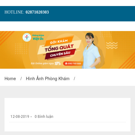
HOTLINE:
02871020303
TRANG CHỦ
GIỚI THIỆU
TIN TỨC
DỊCH VỤ
GÓI KHÁM
HÌNH ẢNH
LIÊN HỆ
ĐẶT LỊCH KHÁM
Home
/
Hình Ảnh Phòng Khám
/
-
12-08-2019
0 Bình luận