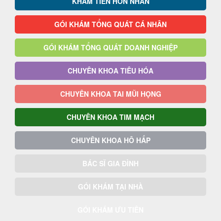
KHÁM TIỀN HÔN NHÂN
GÓI KHÁM TỔNG QUÁT CÁ NHÂN
GÓI KHÁM TỔNG QUÁT DOANH NGHIỆP
CHUYÊN KHOA TIÊU HÓA
CHUYÊN KHOA TAI MŨI HỌNG
CHUYÊN KHOA TIM MẠCH
CHUYÊN KHOA HÔ HẤP
BÁC SĨ GIA ĐÌNH
GÓI KHÁM TẠI NHÀ
GÓI KHÁM ƯU TIÊN