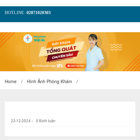
HOTLINE:
02871020303
TRANG CHỦ
GIỚI THIỆU
TIN TỨC
DỊCH VỤ
GÓI KHÁM
HÌNH ẢNH
LIÊN HỆ
ĐẶT LỊCH KHÁM
Home
/
Hình Ảnh Phòng Khám
/
-
22-12-2024
0 Bình luận