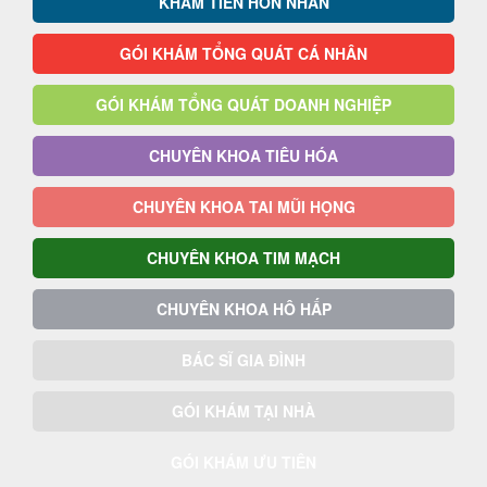
KHÁM TIỀN HÔN NHÂN
GÓI KHÁM TỔNG QUÁT CÁ NHÂN
GÓI KHÁM TỔNG QUÁT DOANH NGHIỆP
CHUYÊN KHOA TIÊU HÓA
CHUYÊN KHOA TAI MŨI HỌNG
CHUYÊN KHOA TIM MẠCH
CHUYÊN KHOA HÔ HẤP
BÁC SĨ GIA ĐÌNH
GÓI KHÁM TẠI NHÀ
GÓI KHÁM ƯU TIÊN