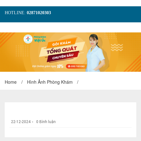
HOTLINE:
02871020303
TRANG CHỦ
GIỚI THIỆU
TIN TỨC
DỊCH VỤ
GÓI KHÁM
HÌNH ẢNH
LIÊN HỆ
ĐẶT LỊCH KHÁM
Home
/
Hình Ảnh Phòng Khám
/
-
22-12-2024
0 Bình luận