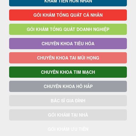
KHÁM TIỀN HÔN NHÂN
GÓI KHÁM TỔNG QUÁT CÁ NHÂN
GÓI KHÁM TỔNG QUÁT DOANH NGHIỆP
CHUYÊN KHOA TIÊU HÓA
CHUYÊN KHOA TAI MŨI HỌNG
CHUYÊN KHOA TIM MẠCH
CHUYÊN KHOA HÔ HẤP
BÁC SĨ GIA ĐÌNH
GÓI KHÁM TẠI NHÀ
GÓI KHÁM ƯU TIÊN