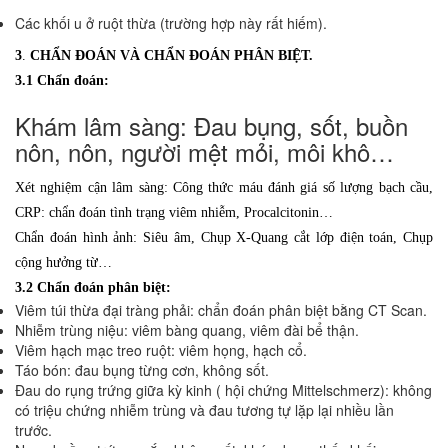
Các khối u ở ruột thừa (trường hợp này rất hiếm).
3
.
CHẨN ĐOÁN VÀ CHẨN ĐOÁN PHÂN BIỆT.
3.1 Chẩn đoán:
Khám lâm sàng: Đau bụng, sốt, buồn
nôn, nôn, người mệt mỏi, môi khô…
Xét nghiệm cận lâm sàng: Công thức máu đánh giá số lượng bạch cầu,
CRP: chẩn đoán tình trạng viêm nhiễm, Procalcitonin…
Chẩn đoán hình ảnh: Siêu âm, Chụp X-Quang cắt lớp điện toán, Chụp
cộng hưởng từ…
3.2 Chẩn đoán phân biệt:
Viêm túi thừa đại tràng phải: chẩn đoán phân biệt bằng CT Scan.
Nhiễm trùng niệu: viêm bàng quang, viêm đài bể thận.
Viêm hạch mạc treo ruột: viêm họng, hạch cổ.
Táo bón: đau bụng từng cơn, không sốt.
Đau do rụng trứng giữa kỳ kinh ( hội chứng Mittelschmerz): không
có triệu chứng nhiễm trùng và đau tương tự lặp lại nhiều lần
trước.