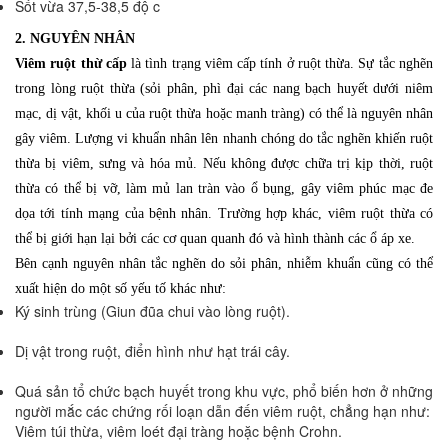
Sốt vừa 37,5-38,5 độ c
2. NGUYÊN NHÂN
Viêm ruột thừ cấp
là tình trạng viêm cấp tính ở ruột thừa. Sự tắc nghẽn
trong lòng ruột thừa (sỏi phân, phì đại các nang bạch huyết dưới niêm
mạc, dị vật, khối u của ruột thừa hoặc manh tràng) có thể là nguyên nhân
gây viêm. Lượng vi khuẩn nhân lên nhanh chóng do tắc nghẽn khiến ruột
thừa bị viêm, sưng và hóa mủ. Nếu không được chữa trị kịp thời, ruột
thừa có thể bị vỡ, làm mủ lan tràn vào ổ bụng, gây viêm phúc mạc đe
dọa tới tính mạng của bệnh nhân. Trường hợp khác, viêm ruột thừa có
thể bị giới hạn lại bởi các cơ quan quanh đó và hình thành các ổ áp xe.
Bên cạnh nguyên nhân tắc nghẽn do sỏi phân, nhiễm khuẩn cũng có thể
xuất hiện do một số yếu tố khác như:
Ký sinh trùng (Giun đũa chui vào lòng ruột).
Dị vật trong ruột, điển hình như hạt trái cây.
Quá sản tổ chức bạch huyết trong khu vực, phổ biến hơn ở những
người mắc các chứng rối loạn dẫn đến viêm ruột, chẳng hạn như:
Viêm túi thừa, viêm loét đại tràng hoặc bệnh Crohn.