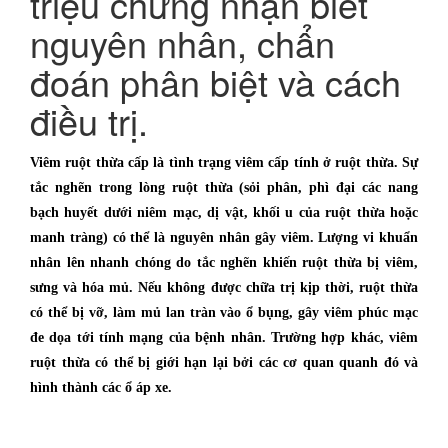
triệu chứng nhận biết
nguyên nhân, chẩn
đoán phân biệt và cách
điều trị.
Viêm ruột thừa cấp là tình trạng viêm cấp tính ở ruột thừa. Sự
tắc nghẽn trong lòng ruột thừa (sỏi phân, phì đại các nang
bạch huyết dưới niêm mạc, dị vật, khối u của ruột thừa hoặc
manh tràng) có thể là nguyên nhân gây viêm. Lượng vi khuẩn
nhân lên nhanh chóng do tắc nghẽn khiến ruột thừa bị viêm,
sưng và hóa mủ. Nếu không được chữa trị kịp thời, ruột thừa
có thể bị vỡ, làm mủ lan tràn vào ổ bụng, gây viêm phúc mạc
đe dọa tới tính mạng của bệnh nhân. Trường hợp khác, viêm
ruột thừa có thể bị giới hạn lại bởi các cơ quan quanh đó và
hình thành các ổ áp xe.