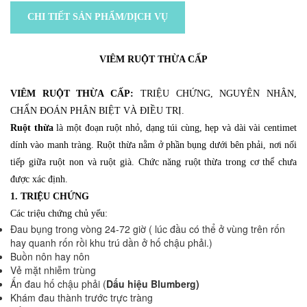
CHI TIẾT SẢN PHẨM/DỊCH VỤ
VIÊM RUỘT THỪA CẤP
VIÊM RUỘT THỪA CẤP:
TRIỆU CHỨNG, NGUYÊN NHÂN,
CHẨN ĐOÁN PHÂN BIỆT VÀ ĐIỀU TRỊ.
Ruột thừa
là một đoạn ruột nhỏ, dạng túi cùng, hẹp và dài vài centimet
dính vào manh tràng. Ruột thừa nằm ở phần bụng dưới bên phải, nơi nối
tiếp giữa ruột non và ruột già. Chức năng ruột thừa trong cơ thể chưa
được xác định.
1. TRIỆU CHỨNG
Các triệu chứng chủ yếu:
Đau bụng trong vòng 24-72 giờ ( lúc đầu có thể ở vùng trên rốn
hay quanh rốn rồi khu trú dần ở hố chậu phải.)
Buồn nôn hay nôn
Vẻ mặt nhiễm trùng
Ấn đau hố chậu phải (
Dấu hiệu Blumberg)
Khám đau thành trước trực tràng