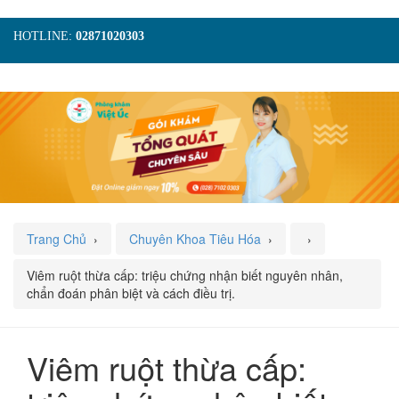
HOTLINE:
02871020303
TRANG CHỦ
GIỚI THIỆU
TIN TỨC
DỊCH VỤ
GÓI KHÁM
HÌNH ẢNH
LIÊN HỆ
ĐẶT LỊCH KHÁM
Trang Chủ
›
Chuyên Khoa Tiêu Hóa
›
›
Viêm ruột thừa cấp: triệu chứng nhận biết nguyên nhân,
chẩn đoán phân biệt và cách điều trị.
Viêm ruột thừa cấp: