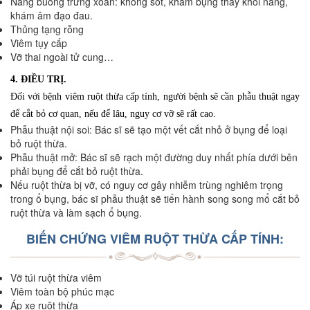
Nang buồng trứng xoắn: không sốt, khám bụng thấy khối nang,
khám âm đạo đau.
Thủng tạng rỗng
Viêm tụy cấp
Vỡ thai ngoài tử cung…
4. ĐIỀU TRỊ.
Đối với bệnh viêm ruột thừa cấp tính, người bệnh sẽ cần phẫu thuật ngay
để cắt bỏ cơ quan, nếu để lâu, nguy cơ vỡ sẽ rất cao.
Phẫu thuật nội soi: Bác sĩ sẽ tạo một vết cắt nhỏ ở bụng để loại
bỏ ruột thừa.
Phẫu thuật mở: Bác sĩ sẽ rạch một đường duy nhất phía dưới bên
phải bụng để cắt bỏ ruột thừa.
Nếu ruột thừa bị vỡ, có nguy cơ gây nhiễm trùng nghiêm trọng
trong ổ bụng, bác sĩ phẫu thuật sẽ tiến hành song song mổ cắt bỏ
ruột thừa và làm sạch ổ bụng.
BIẾN CHỨNG VIÊM RUỘT THỪA CẤP TÍNH:
Vỡ túi ruột thừa viêm
Viêm toàn bộ phúc mạc
Áp xe ruột thừa