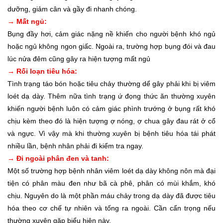
dưỡng, giảm cân và gầy đi nhanh chóng.
→ Mất ngủ:
Bụng đầy hơi, cảm giác nặng nề khiến cho người bệnh khó ngủ
hoặc ngủ không ngon giấc. Ngoài ra, trường hợp bụng đói và đau
lúc nửa đêm cũng gây ra hiện tượng mất ngủ
→ Rối loạn tiêu hóa:
Tình trạng táo bón hoặc tiêu chảy thường dể gây phải khi bị viêm
loét dạ dày. Thêm nữa tình trạng ứ đọng thức ăn thường xuyên
khiến người bệnh luôn có cảm giác phình trướng ở bụng rất khó
chịu kèm theo đó là hiện tượng ợ nóng, ợ chua gây đau rát ở cổ
và ngực. Vì vậy mà khi thường xuyên bị bệnh tiêu hóa tái phát
nhiều lần, bệnh nhân phải đi kiểm tra ngay.
→ Đi ngoài phân đen và tanh:
Một số trường hợp bệnh nhân viêm loét dạ dày không nôn mà đại
tiện có phân màu đen như bã cà phê, phân có mùi khắm, khó
chịu. Nguyên do là một phần máu chảy trong dạ dày đã được tiêu
hóa theo cơ chế tự nhiên và tống ra ngoài. Cần cẩn trọng nếu
thường xuyên gặp biểu hiện này.