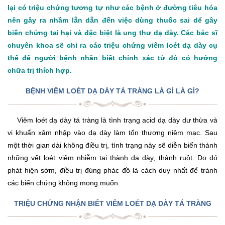
lại có triệu chứng tương tự như các bệnh ở đường tiêu hóa
nên gây ra nhầm lẫn dẫn đến việc dùng thuốc sai dể gây
biến chứng tai hại và đặc biệt là ung thư dạ dày. Các bác sĩ
chuyên khoa sẽ chỉ ra các triệu chứng viêm loét dạ dày cụ
thể để người bệnh nhân biết chính xác từ đó có hướng
chữa trị thích hợp.
BỆNH VIÊM LOÉT DẠ DÀY TÁ TRÀNG LÀ GÌ LÀ GÌ?
Viêm loét dạ dày tá tràng là tình trạng acid dạ dày dư thừa và
vi khuẩn xâm nhập vào dạ dày làm tổn thương niêm mạc. Sau
một thời gian dài không điều trị, tình trạng này sẽ diễn biến thành
những vết loét viêm nhiễm tại thành dạ dày, thành ruột. Do đó
phát hiện sớm, điều trị đúng phác đồ là cách duy nhất để tránh
các biến chứng không mong muốn.
TRIỆU CHỨNG NHẬN BIẾT VIÊM LOÉT DẠ DÀY TÁ TRÀNG