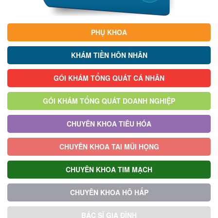
PHỤ KHOA
KHÁM TIỀN HÔN NHÂN
GÓI KHÁM TỔNG QUÁT CÁ NHÂN
GÓI KHÁM TỔNG QUÁT DOANH NGHIỆP
CHUYÊN KHOA TIÊU HÓA
CHUYÊN KHOA TAI MŨI HỌNG
CHUYÊN KHOA TIM MẠCH
CHUYÊN KHOA HÔ HẤP
BÁC SĨ GIA ĐÌNH