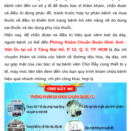
bệnh nên đến cơ sở y tế để được bác sĩ thăm khám, chẩn đoán
và điều trị đúng phác đồ, tránh trước hợp tự phán bệnh và mua
thuốc về điều trị khiến tình trạng bệnh trở nên nặng nề do dùng
sai thuốc và tác dụng phụ của thuốc,
Hiện nay, để chẩn đoán và điều trị hiệu quả viêm loét dạ dày,
người bệnh có thể đến
Phòng Khám Chuẩn Đoán Hình Ảnh -
Việt Úc tại số 3 Tăng Bạt Hổ, P. 12, Q. 5, TP. HCM
là địa chỉ
chuyên khám và chữa các bệnh về đường tiêu hóa, dạ dày, với
sự góp mặt của các bác sĩ tại bệnh viện Chợ Rẫy cùng thiết bị y
tế, máy móc tiên tiến đem đến cho bạn quy trình khám chữa bệnh
hiệu quả nhanh chóng, chi phí công khai, hợp lý.