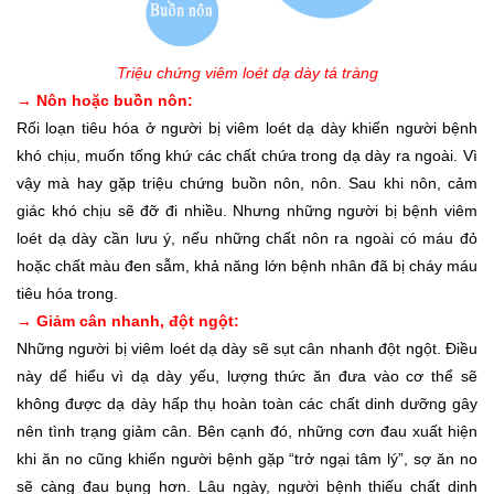
Triệu chứng viêm loét dạ dày tá tràng
→ Nôn hoặc buồn nôn:
Rối loạn tiêu hóa ở người bị viêm loét dạ dày khiến người bệnh
khó chịu, muốn tống khứ các chất chứa trong dạ dày ra ngoài. Vì
vậy mà hay gặp triệu chứng buồn nôn, nôn. Sau khi nôn, cảm
giác khó chịu sẽ đỡ đi nhiều. Nhưng những người bị bệnh viêm
loét dạ dày cần lưu ý, nếu những chất nôn ra ngoài có máu đỏ
hoặc chất màu đen sẫm, khả năng lớn bệnh nhân đã bị cháy máu
tiêu hóa trong.
→ Giảm cân nhanh, đột ngột:
Những người bị viêm loét dạ dày sẽ sụt cân nhanh đột ngột. Điều
này dể hiểu vì dạ dày yếu, lượng thức ăn đưa vào cơ thể sẽ
không được dạ dày hấp thụ hoàn toàn các chất dinh dưỡng gây
nên tình trạng giảm cân. Bên cạnh đó, những cơn đau xuất hiện
khi ăn no cũng khiến người bệnh gặp “trở ngại tâm lý”, sợ ăn no
sẽ càng đau bụng hơn. Lâu ngày, người bệnh thiếu chất dinh