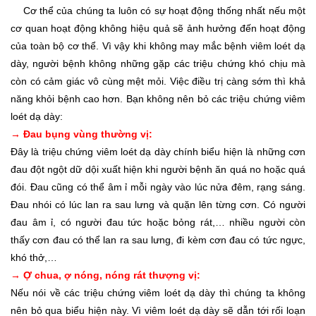
Cơ thể của chúng ta luôn có sự hoạt động thống nhất nếu một
cơ quan hoạt động không hiệu quả sẽ ảnh hưởng đến hoạt động
của toàn bộ cơ thể. Vì vậy khi không may mắc bệnh viêm loét dạ
dày, người bệnh không những gặp các triệu chứng khó chịu mà
còn có cảm giác vô cùng mệt mỏi. Việc điều trị càng sớm thì khả
năng khỏi bệnh cao hơn. Bạn không nên bỏ các triệu chứng viêm
loét dạ dày:
→ Đau bụng vùng thường vị:
Đây là triệu chứng viêm loét dạ dày chính biểu hiện là những cơn
đau đột ngột dữ dội xuất hiện khi người bệnh ăn quá no hoặc quá
đói. Đau cũng có thể âm ỉ mỗi ngày vào lúc nửa đêm, rạng sáng.
Đau nhói có lúc lan ra sau lưng và quặn lên từng cơn. Có người
đau âm ỉ, có người đau tức hoặc bỏng rát,… nhiều người còn
thấy cơn đau có thể lan ra sau lưng, đi kèm cơn đau có tức ngực,
khó thở,…
→ Ợ chua, ợ nóng, nóng rát thượng vị:
Nếu nói về các triệu chứng viêm loét dạ dày thì chúng ta không
nên bỏ qua biểu hiện này. Vì viêm loét dạ dày sẽ dẫn tới rối loạn