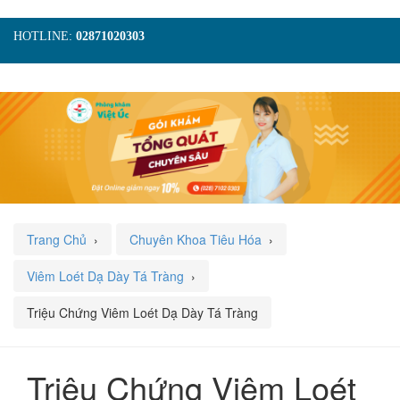
HOTLINE:
02871020303
TRANG CHỦ
GIỚI THIỆU
TIN TỨC
DỊCH VỤ
GÓI KHÁM
HÌNH ẢNH
LIÊN HỆ
ĐẶT LỊCH KHÁM
Trang Chủ
›
Chuyên Khoa Tiêu Hóa
›
Viêm Loét Dạ Dày Tá Tràng
›
Triệu Chứng Viêm Loét Dạ Dày Tá Tràng
Triệu Chứng Viêm Loét