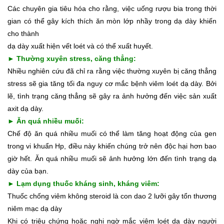
Các chuyên gia tiêu hóa cho rằng, việc uống rượu bia trong thời
gian có thể gây kích thích ăn mòn lớp nhầy trong dạ dày khiến
cho thành
dạ dày xuất hiện vết loét và có thể xuất huyết.
► Thường xuyên stress, căng thẳng:
Nhiều nghiên cứu đã chỉ ra rằng việc thường xuyên bị căng thẳng
stress sẽ gia tăng tối đa nguy cơ mắc bệnh viêm loét dạ dày. Bởi
lẽ, tình trạng căng thẳng sẽ gây ra ảnh hưởng đến việc sản xuất
axit dạ dày.
► Ăn quá nhiều muối:
Chế độ ăn quá nhiều muối có thể làm tăng hoạt động của gen
trong vi khuẩn Hp, điều này khiến chúng trở nên độc hại hơn bao
giờ hết. Ăn quá nhiều muối sẽ ảnh hưởng lớn đến tình trạng dạ
dày của bạn.
► Lạm dụng thuốc kháng sinh, kháng viêm:
Thuốc chống viêm không steroid là con dao 2 lưỡi gây tổn thương
niêm mạc dạ dày
Khi có triệu chứng hoặc nghi ngờ mắc viêm loét dạ dày người