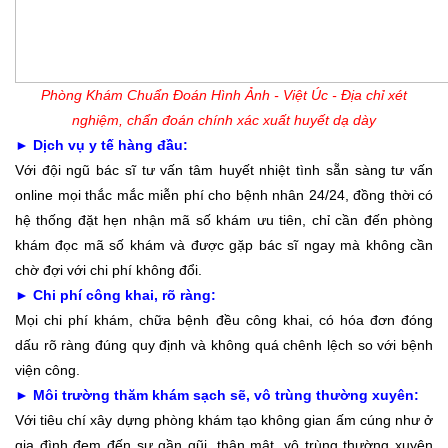
Phòng Khám Chuẩn Đoán Hình Ảnh - Việt Úc
- Địa chỉ xét
nghiệm, chẩn đoán chính xác xuất huyết dạ dày
► Dịch vụ y tế hàng đầu:
Với đội ngũ bác sĩ tư vấn tâm huyết nhiệt tình sẵn sàng tư vấn
online mọi thắc mắc miễn phí cho bệnh nhân 24/24, đồng thời có
hệ thống đặt hẹn nhận mã số khám ưu tiên, chỉ cần đến phòng
khám đọc mã số khám và được gặp bác sĩ ngay mà không cần
chờ đợi với chi phí không đổi.
► Chi phí công khai, rõ ràng:
Mọi chi phí khám, chữa bệnh đều công khai, có hóa đơn đóng
dấu rõ ràng đúng quy định và không quá chênh lệch so với bệnh
viện công.
► Môi trường thăm khám sạch sẽ, vô trùng thường xuyên:
Với tiêu chí xây dựng phòng khám tạo không gian ấm cúng như ở
gia đình đem đến sự gần gũi, thân mật, vô trùng thường xuyên