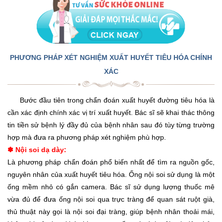
PHƯƠNG PHÁP XÉT NGHIỆM XUẤT HUYẾT TIÊU HÓA CHÍNH
XÁC
Bước đầu tiên trong chẩn đoán xuất huyết đường tiêu hóa là
cần xác định chính xác vị trí xuất huyết. Bác sĩ sẽ khai thác thông
tin tiền sử bệnh lý đầy đủ của bệnh nhân sau đó tùy từng trường
hợp mà đưa ra phương pháp xét nghiệm phù hợp.
Nội soi dạ dày:
✽
Là phương pháp chẩn đoán phổ biến nhất để tìm ra nguồn gốc,
nguyên nhân của xuất huyết tiêu hóa. Ống nội soi sử dụng là một
ống mềm nhỏ có gắn camera. Bác sĩ sử dụng lượng thuốc mê
vừa đủ để đưa ống nội soi qua trực tràng để quan sát ruột già,
thủ thuật này gọi là nội soi đại tràng, giúp bệnh nhân thoải mái,