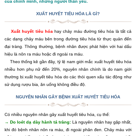
của chính mình, những người thân yêu.
XUẤT HUYẾT TIÊU HÓA LÀ GÌ?
Xuất huyết tiêu hóa
hay chảy máu đường tiêu hóa là tất cả
các dạng chảy máu bên trong đường tiêu hóa từ thực quản đến
đại tràng. Thông thường, bệnh nhân được phát hiện với hai dấu
hiệu là nôn ra máu hoặc đi ngoài ra máu.
Theo thống kê gần đây, tỷ lệ nam giới mắc xuất huyết tiêu hóa
nhiều hơn phụ nữ đến 20%, nguyên nhân chính là do nam giới
thường bị xuất huyết tiêu hóa do các thói quen xấu tác động như
sử dụng rượu bia, ăn uống không điều độ.
NGUYÊN NHÂN GÂY BỆNH XUẤT HUYẾT TIÊU HÓA
Có nhiều nguyên nhân gây xuất huyết tiêu hóa, cụ thể:
→ Do loét dạ dày hành tá tràng:
Là nguyên nhân hay gặp nhất,
khi đó bệnh nhân nôn ra máu, đi ngoài phân đen. Chảy máu với