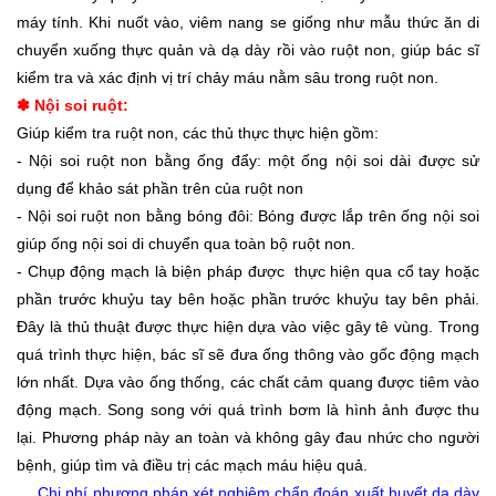
máy tính. Khi nuốt vào, viêm nang se giống như mẫu thức ăn di
chuyển xuống thực quản và dạ dày rồi vào ruột non, giúp bác sĩ
kiểm tra và xác định vị trí chảy máu nằm sâu trong ruột non.
Nội soi ruột:
✽
Giúp kiểm tra ruột non, các thủ thực thực hiện gồm:
- Nội soi ruột non bằng ống đẩy: một ống nội soi dài được sử
dụng để khảo sát phần trên của ruột non
- Nội soi ruột non bằng bóng đôi: Bóng được lắp trên ống nội soi
giúp ống nội soi di chuyển qua toàn bộ ruột non.
- Chụp động mạch là biện pháp được thực hiện qua cổ tay hoặc
phần trước khuỷu tay bên hoặc phần trước khuỷu tay bên phải.
Đây là thủ thuật được thực hiện dựa vào việc gây tê vùng. Trong
quá trình thực hiện, bác sĩ sẽ đưa ống thông vào gốc động mạch
lớn nhất. Dựa vào ống thống, các chất cảm quang được tiêm vào
động mạch. Song song với quá trình bơm là hình ảnh được thu
lại. Phương pháp này an toàn và không gây đau nhức cho người
bệnh, giúp tìm và điều trị các mạch máu hiệu quả.
Chi phí phương pháp xét nghiệm chẩn đoán xuất huyết dạ dày