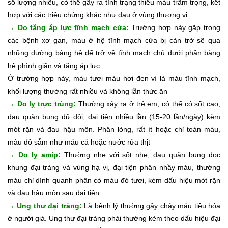
số lượng nhiều, có thể gây ra tình trạng thiếu máu trầm trọng, kết
hợp với các triệu chứng khác như đau ở vùng thượng vị
→ Do tăng áp lực tĩnh mạch cửa:
Trường hợp này gặp trong
các bệnh xơ gan, máu ở hệ tĩnh mạch cửa bị cản trở sẽ qua
những đường bàng hệ để trở về tĩnh mạch chủ dưới phần bàng
hệ phình giãn và tăng áp lực.
Ở trường hợp này, máu tươi màu hơi đen vì là máu tĩnh mạch,
khối lượng thường rất nhiều và không lẫn thức ăn
→
Do lỵ trực trùng:
Thường xảy ra ở trẻ em, có thể có sốt cao,
đau quặn bụng dữ dội, đại tiện nhiều lần (15-20 lần/ngày) kèm
mót rặn và đau hậu môn. Phân lỏng, rất ít hoặc chỉ toàn máu,
màu đỏ sẫm như máu cá hoặc nước rửa thịt
→
Do lỵ amíp:
Thường nhẹ với sốt nhẹ, đau quặn bụng dọc
khung đại tràng và vùng hạ vị, đại tiện phân nhầy máu, thường
máu chỉ dính quanh phân có màu đỏ tươi, kèm dấu hiệu mót rặn
và đau hậu môn sau đại tiện
→
Ung thư đại tràng:
Là bệnh lý thường gây chảy máu tiêu hóa
ở người già. Ung thư đại tràng phải thường kèm theo dấu hiệu đại