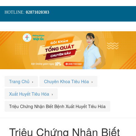
HOTLINE:
02871020303
TRANG CHỦ
GIỚI THIỆU
TIN TỨC
DỊCH VỤ
GÓI KHÁM
HÌNH ẢNH
LIÊN HỆ
ĐẶT LỊCH KHÁM
Trang Chủ
›
Chuyên Khoa Tiêu Hóa
›
Xuất Huyết Tiêu Hóa
›
Triệu Chứng Nhận Biết Bệnh Xuất Huyết Tiêu Hóa
Triệu Chứng Nhận Biết