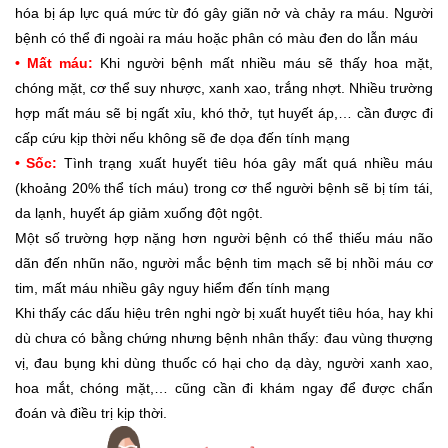
hóa bị áp lực quá mức từ đó gây giãn nở và chảy ra máu. Người
bệnh có thể đi ngoài ra máu hoặc phân có màu đen do lẫn máu
•
Mất máu:
Khi người bệnh mất nhiều máu sẽ thấy hoa mặt,
chóng mặt, cơ thể suy nhược, xanh xao, trắng nhợt. Nhiều trường
hợp mất máu sẽ bị ngất xỉu, khó thở, tụt huyết áp,… cần được đi
cấp cứu kịp thời nếu không sẽ đe dọa đến tính mạng
•
Sốc:
Tình trạng xuất huyết tiêu hóa gây mất quá nhiều máu
(khoảng 20% thể tích máu) trong cơ thể người bệnh sẽ bị tím tái,
da lạnh, huyết áp giảm xuống đột ngột.
Một số trường hợp nặng hơn người bệnh có thể thiếu máu não
dãn đến nhũn não, người mắc bệnh tim mạch sẽ bị nhồi máu cơ
tim, mất máu nhiều gây nguy hiểm đến tính mạng
Khi thấy các dấu hiệu trên nghi ngờ bị xuất huyết tiêu hóa, hay khi
dù chưa có bằng chứng nhưng bệnh nhân thấy: đau vùng thượng
vị, đau bụng khi dùng thuốc có hại cho dạ dày, người xanh xao,
hoa mắt, chóng mặt,… cũng cần đi khám ngay để được chẩn
đoán và điều trị kịp thời.