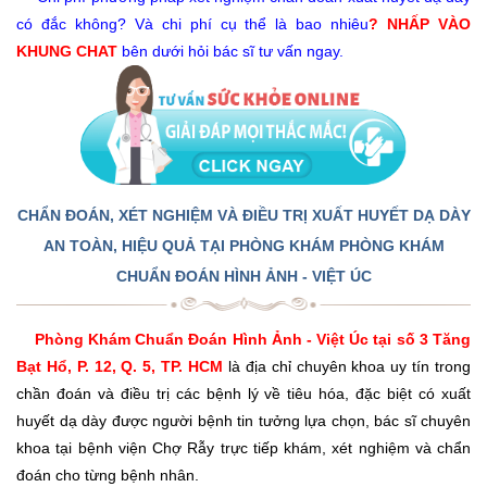
có đắc không? Và chi phí cụ thể là bao nhiêu
? NHẤP VÀO
KHUNG CHAT
bên dưới hỏi bác sĩ tư vấn ngay.
CHẨN ĐOÁN, XÉT NGHIỆM VÀ ĐIỀU TRỊ XUẤT HUYẾT DẠ DÀY
AN TOÀN, HIỆU QUẢ TẠI PHÒNG KHÁM PHÒNG KHÁM
CHUẨN ĐOÁN HÌNH ẢNH - VIỆT ÚC
Phòng Khám Chuẩn Đoán Hình Ảnh - Việt Úc tại số 3 Tăng
Bạt Hổ, P. 12, Q. 5, TP. HCM
là địa chỉ chuyên khoa uy tín trong
chần đoán và điều trị các bệnh lý về tiêu hóa, đặc biệt có xuất
huyết dạ dày được người bệnh tin tưởng lựa chọn, bác sĩ chuyên
khoa tại bệnh viện Chợ Rẫy trực tiếp khám, xét nghiệm và chẩn
đoán cho từng bệnh nhân.