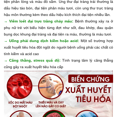
tiện phân lỏng và màu đỏ sẫm. Ung thư đại tràng trái thường là
dấu hiệu táo bón, đại tiện phân máu tươi, còn ung thư trực tràng
hậu môn thường kèm theo dấu hiệu kích thích đại tiện nhiều lần.
→
Viêm loét đại trực tràng chảy máu:
Bệnh thường xảy ra ở
phụ nữ trẻ với biểu hiện từng đợt như sốt, đau khớp, đau quặn
bụng dọc khung đại tràng và đại tiện ra máu, thường là máu tươi.
→
Uống phải dung dịch kiềm hoặc acid:
Một số trường hợp
xuất huyết tiêu hóa đột ngột do người bệnh uống phải các chất có
tính kiềm và acid cao
→
Căng thằng, stress quá độ:
Tình trạng tâm lý căng thẳng
cũng gây ra xuất huyết tiêu hóa cấp