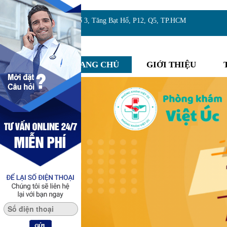
Địa chỉ:Số 3, Tăng Bạt Hổ, P12, Q5, TP.HCM
TRANG CHỦ
GIỚI THIỆU