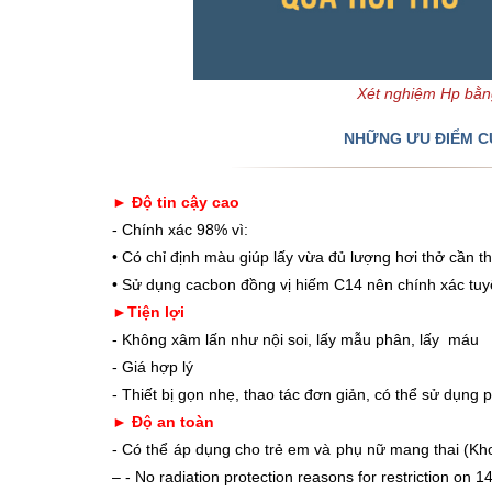
Xét nghiệm Hp bằng
NHỮNG ƯU ĐIỂM C
► Độ tin cậy cao
- Chính xác 98% vì:
• Có chỉ định màu giúp lấy vừa đủ lượng hơi thở cần 
• Sử dụng cacbon đồng vị hiếm C14 nên chính xác tuyệ
►
Tiện lợi
- Không xâm lấn như nội soi, lấy mẫu phân, lấy máu
- Giá hợp lý
- Thiết bị gọn nhẹ, thao tác đơn giản, có thể sử dụng
►
Độ an toàn
- Có thể áp dụng cho trẻ em và phụ nữ mang thai (K
– - No radiation protection reasons for restriction on 