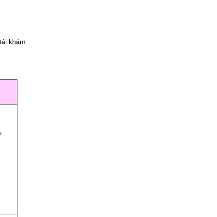
 tái khám
y