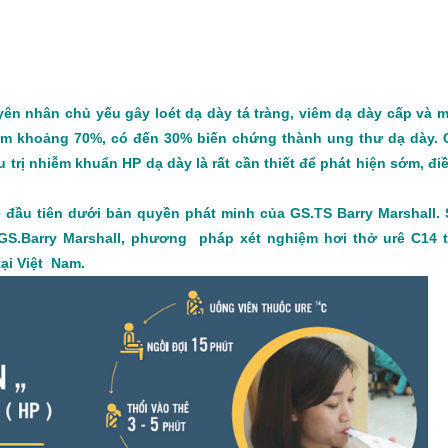
uyên nhân chủ yếu gây loét dạ dày tá tràng, viêm dạ dày cấp và 
am khoảng 70%, có đến 30% biến chứng thành ung thư dạ dày. 
trị nhiễm khuẩn HP dạ dày là rất cần thiết để phát hiện sớm, điều
đầu tiên dưới bản quyền phát minh của GS.TS Barry Marshall.
S.Barry Marshall, phương pháp xét nghiệm hơi thở urê C14 t
ại Việt Nam.