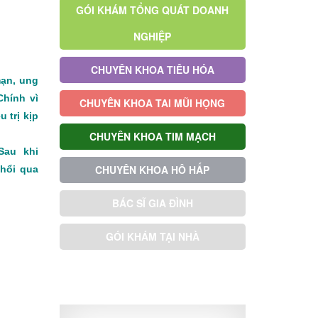
GÓI KHÁM TỔNG QUÁT DOANH
NGHIỆP
CHUYÊN KHOA TIÊU HÓA
mạn, ung
Chính vì
CHUYÊN KHOA TAI MŨI HỌNG
 trị kịp
CHUYÊN KHOA TIM MẠCH
 Sau khi
CHUYÊN KHOA HÔ HẤP
hổi qua
BÁC SĨ GIA ĐÌNH
GÓI KHÁM TẠI NHÀ
GÓI KHÁM ƯU TIÊN