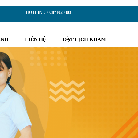
)
HOTLINE:
02871020303
ẢNH
LIÊN HỆ
ĐẶT LỊCH KHÁM