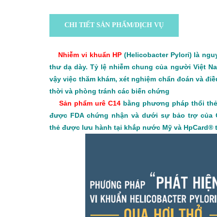
CHI TIẾT SẢN PHẨM/DỊCH VỤ
Nhiễm vi khuẩn HP
(Helicobacter Pylori) là ng
thư dạ dày. Tỷ lệ nhiễm chung của người Việt N
vậy việc thăm khám, xét nghiệm chẩn đoán và điều 
thời và phòng tránh các biến chứng
Sản phẩm urê C14
bằng phương pháp thổi thẻ 
được FDA chứng nhận và dưới sự bảo trợ của G
thẻ được lưu hành tại khắp nước Mỹ và HpCard® t