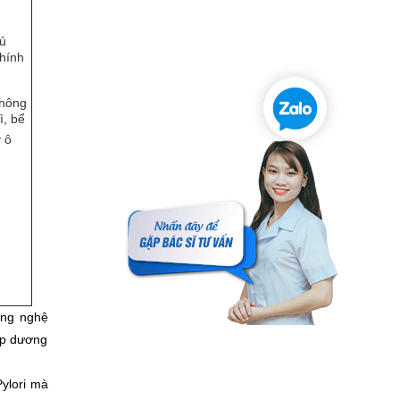
đủ
hính
không
ì, bể
 ô
ông nghệ
Hp dương
Pylori mà