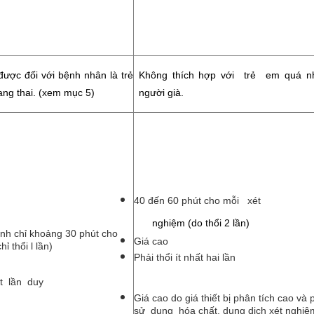
được đối với bệnh nhân là trẻ
Không thích hợp với trẻ em quá n
ng thai. (xem mục 5)
người già.
40 đến 60 phút cho mỗi xét
nghiệm (do thổi 2 lần)
h chỉ khoảng 30 phút cho
Giá cao
ỉ thổi l lần)
Phải thổi ít nhất hai lần
t lần duy
Giá cao do giá thiết bị phân tích cao và 
sử dụng hóa chất, dung dịch xét nghiệ