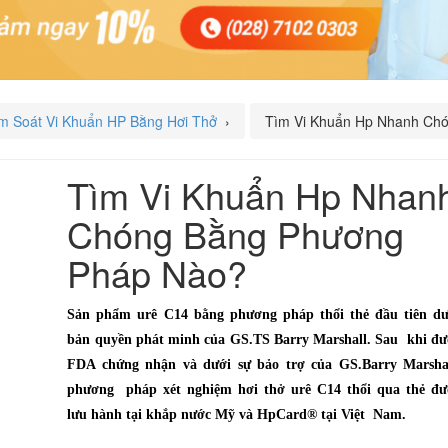
m Soát Vi Khuẩn HP Bằng Hơi Thở
›
Tìm Vi Khuẩn Hp Nhanh Ch
Tìm Vi Khuẩn Hp Nhan
Chóng Bằng Phương
Pháp Nào?
Sản phẩm urê C14 bằng phương pháp thổi thẻ đầu tiên dư
bản quyền phát minh của GS.TS Barry Marshall. Sau khi đư
FDA chứng nhận và dưới sự bảo trợ của GS.Barry Marshal
phương pháp xét nghiệm hơi thở urê C14 thổi qua thẻ đư
lưu hành tại khắp nước Mỹ và HpCard® tại Việt Nam.