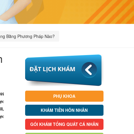
óng Bằng Phương Pháp Nào?
h
ới
PHỤ KHOA
ợc
l,
KHÁM TIỀN HÔN NHÂN
ợc
GÓI KHÁM TỔNG QUÁT CÁ NHÂN