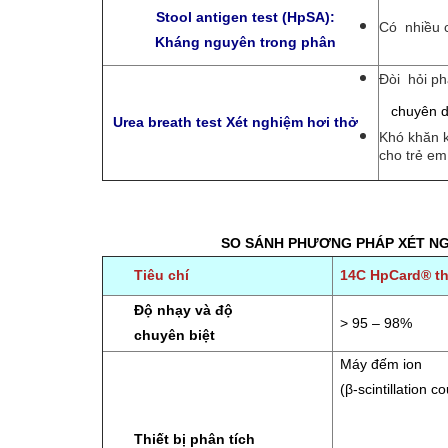
Stool antigen test (HpSA):
Có nhiều c
Kháng nguyên trong phân
Đòi hỏi phả
chuyên 
Urea breath test Xét nghiệm hơi thở
Khó khăn k
cho trẻ em
SO SÁNH PHƯƠNG PHÁP XÉT NG
Tiêu chí
14C HpCard® th
Độ nhạy và độ
> 95 – 98%
chuyên biệt
Máy đếm ion
(β-scintillation c
Thiết bị phân tích