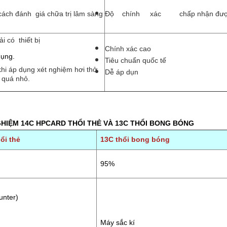
ách đánh giá chữa trị lâm sàng
Độ chính xác chấp nhận đư
i có thiết bị
Chính xác cao
dụng.
Tiêu chuẩn quốc tế
hi áp dụng xét nghiệm hơi thở
Dễ áp dụn
 quá nhỏ.
HIỆM 14C HPCARD THỔI THẺ VÀ 13C THỔI BONG BÓNG
ổi thẻ
13C thổi bong bóng
95%
ounter)
Máy sắc kí