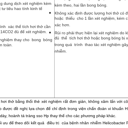
g dung dịch xét nghiệm kèm
kèm theo, hai lần bong bóng.
 tư tiêu hao tính kinh tế
Không xác định được lượng hơi thở có 
hoặc thiếu cho 1 lần xét nghiệm, kém c
xác hơn.
nh xác thể tích hơi thở cần
g 14CO2 đủ để xét nghiệm.
Rủi ro phải thực hiện lại xét nghiệm do 
đủ thể tích hơi thở hoặc bong bóng bị x
 nghiệm thay cho bong bóng
trong quá trình thao tác xét nghiệm gây
n toàn.
nhiễm.
ơi thở bằng thổi thẻ xét nghiệm rất đơn giản, không xâm lấn với c
Hp được đề nghị lựa chọn để chỉ định trong viện chẩn đoán vi khuẩn 
dạ dày, hoành tá tràng sso Hp thay thế cho các phương pháp khác.
ối ưu để theo dõi kết quả điều trị của bệnh nhân nhiễm Helicobacter 