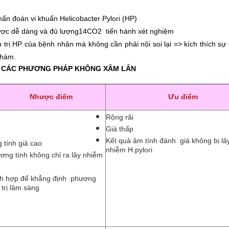
hẩn đoán vi khuẩn Helicobacter Pylori (HP)
 được dễ dàng và đủ lượng14CO2 tiến hành xét nghiệm
 trị HP của bệnh nhân mà không cần phải nội soi lại => kích thích sự
khám.
 CÁC PHƯƠNG PHÁP KHÔNG XÂM LẤN
Nhược điểm
Ưu điểm
Rộng rãi
Giá thấp
Kết quả âm tính đánh giá không bị lâ
g tính giả cao
nhiễm H.pylori
ơng tính không chỉ ra lây nhiễm
ch hợp để khẳng định phương
trị lâm sàng