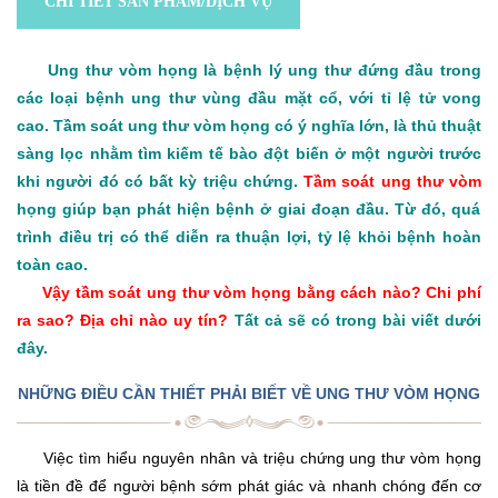
CHI TIẾT SẢN PHẨM/DỊCH VỤ
Ung thư vòm họng là bệnh lý ung thư đứng đầu trong
các loại bệnh ung thư vùng đầu mặt cổ, với tỉ lệ tử vong
cao. Tầm soát ung thư vòm họng có ý nghĩa lớn, là thủ thuật
sàng lọc nhằm tìm kiếm tế bào đột biến ở một người trước
khi người đó có bất kỳ triệu chứng.
Tầm soát ung thư vòm
họng giúp bạn phát hiện bệnh ở giai đoạn đầu. Từ đó, quá
trình điều trị có thể diễn ra thuận lợi, tỷ lệ khỏi bệnh hoàn
toàn cao.
Vậy tầm soát ung thư vòm họng bằng cách nào? Chi phí
ra sao? Địa chỉ nào uy tín?
Tất cả sẽ có trong bài viết dưới
đây.
NHỮNG ĐIỀU CẦN THIẾT PHẢI BIẾT VỀ UNG THƯ VÒM HỌNG
Việc tìm hiểu nguyên nhân và triệu chứng ung thư vòm họng
là tiền đề để người bệnh sớm phát giác và nhanh chóng đến cơ