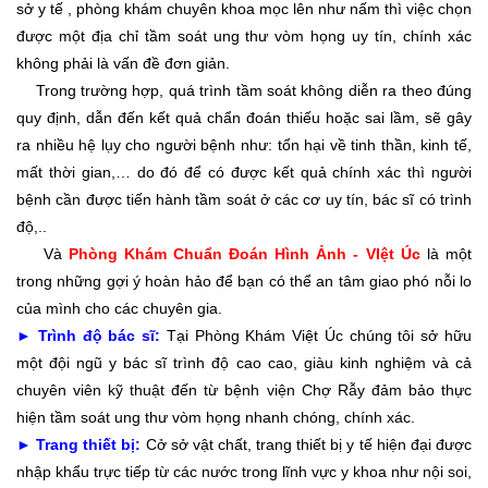
sở y tế , phòng khám chuyên khoa mọc lên như nấm thì việc chọn
được một địa chỉ tầm soát ung thư vòm họng uy tín, chính xác
không phải là vấn đề đơn giản.
Trong trường hợp, quá trình tầm soát không diễn ra theo đúng
quy định, dẫn đến kết quả chẩn đoán thiếu hoặc sai lầm, sẽ gây
ra nhiều hệ lụy cho người bệnh như: tổn hại về tinh thần, kinh tế,
mất thời gian,… do đó để có được kết quả chính xác thì người
bệnh cần được tiến hành tầm soát ở các cơ uy tín, bác sĩ có trình
độ,..
Và
Phòng Khám Chuẩn Đoán Hình Ảnh - VIệt Úc
là một
trong những gợi ý hoàn hảo để bạn có thể an tâm giao phó nỗi lo
của mình cho các chuyên gia.
►
Trình độ bác sĩ:
Tại Phòng Khám Việt Úc chúng tôi sở hữu
một đội ngũ y bác sĩ trình độ cao cao, giàu kinh nghiệm và cả
chuyên viên kỹ thuật đến từ bệnh viện Chợ Rẫy đảm bảo thực
hiện tầm soát ung thư vòm họng nhanh chóng, chính xác.
►
Trang thiết bị:
Cở sở vật chất, trang thiết bị y tế hiện đại được
nhập khẩu trực tiếp từ các nước trong lĩnh vực y khoa như nội soi,