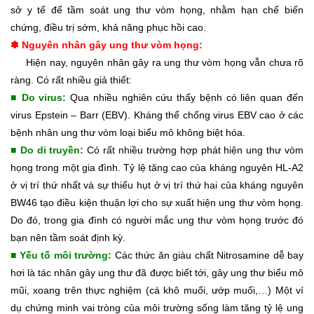
sở y tế để tầm soát ung thư vòm họng, nhằm hạn chế biến
chứng, điều trị sớm, khả năng phục hồi cao.
✽ Nguyên nhân gây ung thư vòm họng:
Hiện nay, nguyên nhân gây ra ung thư vòm họng vẫn chưa rõ
ràng. Có rất nhiều giả thiết:
■
Do virus:
Qua nhiều nghiên cứu thấy bệnh có liên quan đến
virus Epstein – Barr (EBV). Kháng thể chống virus EBV cao ở các
bệnh nhân ung thư vòm loại biểu mô không biệt hóa.
■ Do di truyền:
Có rất nhiều trường hợp phát hiện ung thư vòm
họng trong một gia đình. Tỷ lệ tăng cao của kháng nguyên HL-A2
ở vị trí thứ nhất và sự thiếu hụt ở vị trí thứ hai của kháng nguyên
BW46 tạo điều kiện thuận lợi cho sự xuất hiện ung thư vòm họng.
Do đó, trong gia đình có người mắc ung thư vòm họng trước đó
bạn nên tầm soát định kỳ.
■ Yếu tố môi trường:
Các thức ăn giàu chất Nitrosamine dễ bay
hơi là tác nhân gây ung thư đã được biết tới, gây ung thư biểu mô
mũi, xoang trên thực nghiệm (cá khô muối, ướp muối,…) Một ví
dụ chứng minh vai tròng của môi trường sống làm tăng tỷ lệ ung