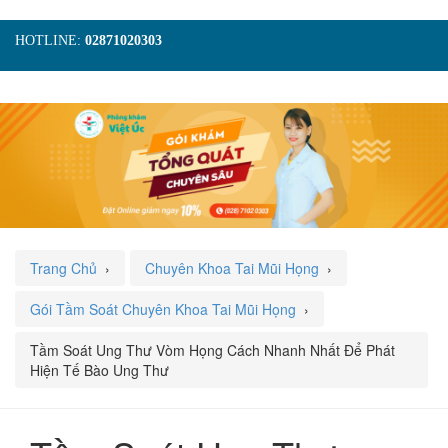
HOTLINE:
02871020303
TRANG CHỦ
GIỚI THIỆU
TIN TỨC
DỊCH VỤ
GÓI KHÁM
HÌNH ẢNH
LIÊN HỆ
ĐẶT LỊCH KHÁM
Trang Chủ
›
Chuyên Khoa Tai Mũi Họng
›
Gói Tầm Soát Chuyên Khoa Tai Mũi Họng
›
Tầm Soát Ung Thư Vòm Họng Cách Nhanh Nhất Để Phát
Hiện Tế Bào Ung Thư