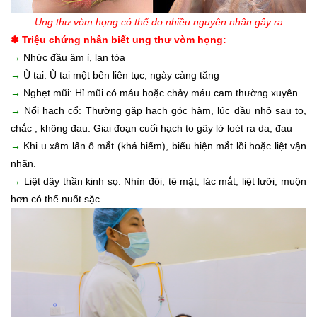
Ung thư vòm họng có thể do nhiều nguyên nhân gây ra
✽ Triệu chứng nhân biết ung thư vòm họng:
→
Nhức đầu âm ỉ, lan tỏa
→
Ù tai: Ù tai một bên liên tục, ngày càng tăng
→
Nghẹt mũi: Hỉ mũi có máu hoặc chảy máu cam thường xuyên
→
Nổi hạch cổ: Thường gặp hạch góc hàm, lúc đầu nhỏ sau to,
chắc , không đau. Giai đoạn cuối hạch to gây lở loét ra da, đau
→
Khi u xâm lấn ổ mắt (khá hiếm), biểu hiện mắt lồi hoặc liệt vận
nhãn.
→
Liệt dây thần kinh sọ: Nhìn đôi, tê mặt, lác mắt, liệt lưỡi, muộn
hơn có thể nuốt sặc