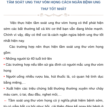
TẦM SOÁT UNG THƯ VÒM HỌNG CÁCH NGĂN BỆNH UNG
THƯ TỐT NHẤT
Việc thực hiện tầm soát ung thư vòm họng có thể phát hiện
sớm các bất thường kể cả khi cơ thể bạn vẫn đang khỏe mạnh.
Chính vì vậy, đây có thể coi là cách ngăn ngừa bệnh ung thư tốt
nhất hiện nay.
Các trường hợp nên thực hiện tầm soát ung thư vòm họng
gồm:
•
Những người từ 40 tuổi trở lên
•
Các trường hợp nếu tiền sử gia đình có người mắc ung thư vòm
họng
•
Người uống nhiều rượu bia, hút thuốc lá, có quan hệ tình dục
bằng miệng,…
•
Xuất hiện các triệu chứng bất thường thường xuyên như chảy
máu cam, ù tai, đau đầu, nghẹt mũi,…
⇔
Tầm soát ung thư vòm họng có ý nghĩa phát hiệm bệnh sớm,
từ có nắm bắt cơ hội phục hồi, cải thiện đáng kể ngay khi bệnh ở