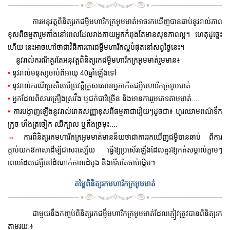
ការអនុវត្តពិនិត្យរកជម្ងឺមហារីកក្រអូមមាត់អាចរកឃើញបានឆាប់នូវរាល់ភាព
ខុសពីធម្មតារួមតាំងនៅពេលដែលរាងកាយអ្នកកំពុង
តែមានសុខភាពល្អ។ ហេតុដូច្នេះ
ហើយ នេះអាចហៅថាជាវិធីការពារជម្ងឺមហារីកល្អបំផុតនៅសព្វថ្ងៃនេះ។
នូវរាល់ករណី
គួរតែអនុវត្តពិនិត្យរកជម្ងឺមហារីកក្រអូមមាត់រួមមាន៖
•
40ឆ្នាំឡើងទៅ
នូវរាល់មនុស្សចាប់ពីអាយុ
•
នូវរាល់ករណីប្រសិនបើប្រវត្តិគ្រួសារមានអ្នកកើត
ជម្ងឺមហារីកក្រអូមមាត់
•
អ្នកដែលពិសារគ្រឿងស្រវឹង ឬជក់បារីច្រើន និងមានការរួមភេទតាមមាត់....
•
ការបង្ហាញឡើងនូវរាល់រោគសញ្ញាខុសពីធម្មតាជារឿយៗដូចជា៖ ហូរឈាមពណ៌ទឹក
ក្រូច ហឹងត្រចៀក ឈឺក្បាល ឬតឹងច្រមុះ....
⇔
ការពិនិត្យរកមហារីកក្រអូមមាត់មានន័យថាជាការរកឃើញជម្ងឺបានឆាប់ ពីការ
ក្តាប់
យក
ឱកាសដើម្បីជាសះស្បើយ ធ្វើឱ្យប្រសើរឡើងដែលគួរឱ្យកត់សម្គាល់ភ្លាមៗ
ពេលដែលជម្ងឺនៅដំណាក់កាលដំបូង និងទើបតែចាប់ផ្តើម។
តម្លៃពិនិត្យរកមហារីកក្រអូមមាត់
ជាមួយនឹងកញ្ចប់ពិនិត្យរកជម្ងឹមហារីកក្រអូមមាត់ដែលភ្ញៀវត្រូវបានពិនិត្យរក
តាមរយៈ៖