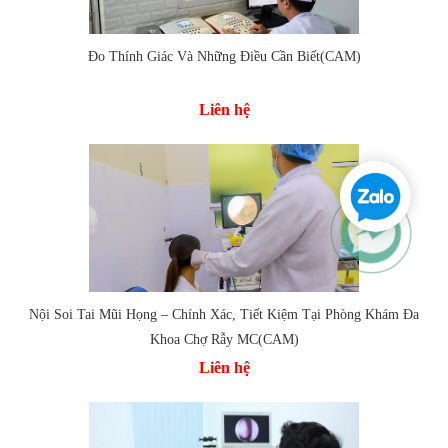
Đo Thính Giác Và Những Điều Cần Biết(CAM)
Liên hệ
Nội Soi Tai Mũi Họng – Chính Xác, Tiết Kiệm Tại Phòng Khám Đa
Khoa Chợ Rẫy MC(CAM)
Liên hệ