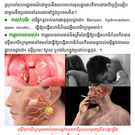
ស្រុកទៅសហរដ្ឋអាមេរិកជាមួយនឹងរបបអាហារខុសគ្នានោះគឺទាបជាងបើប្រៀបធៀប
ជាមួយនឹងប្រជាជនដែលរស់នៅក្នុងប្រទេសចិន។
■
បារីផ្ទុកនូវរាល់សារធាតុពុលដូចជា៖ Benzen, hydrocarbon,
ការជក់បារី៖
asen, nicotin,… ធ្វើឱ្យបង្កើនហានិភ័យជម្ងឺមហារីកក្រអូមមាត់។
■
ការរួមភេទតាមមាត់មិនត្រឹមតែធ្វើឱ្យបង្កើនហានិភ័យកើតមាន
ការរួមភេទតាមមាត់៖
ជម្ងឺមហារីកក្រអូមមាត់ថែមទាំងធ្វើឱ្យបង្កើនហានិភ័យកើតមាននូវរាល់ជម្ងឺឆ្លងតាមរយៈ
ផ្លូវភេទដូចជា៖ ជម្ងឺប្រមេះ ស្វាយ ឬពងបែកក្នុងប្រដាប់បន្តពូជ...។
ជម្ងឹមហារីកក្រអូមមាត់់អាចបណ្តាលមកពីមូលហេតុជាច្រើនបង្កឡើង