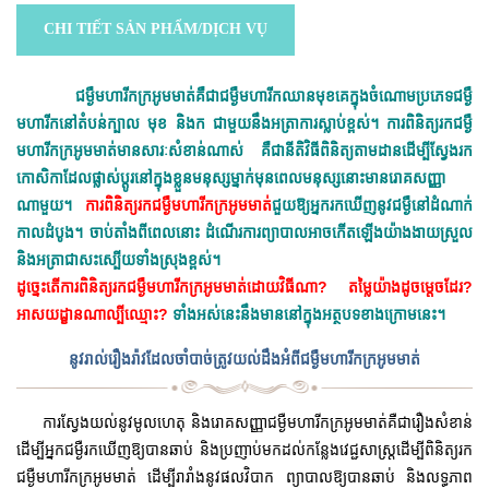
CHI TIẾT SẢN PHẨM/DỊCH VỤ
ជម្ងឺមហារីកក្រអូមមាត់គឺជាជម្ងឺមហារីកឈានមុខគេក្នុងចំណោមប្រភេទជម្ងឺ
មហារីកនៅតំបន់ក្បាល មុខ​​ និងក ជាមួយនឹងអត្រាការស្លាប់ខ្ពស់។ ការពិនិត្យរកជម្ងឺ
មហារីកក្រអូមមាត់មានសារៈសំខាន់ណាស់ គឺជានីតិវិធីពិនិត្យតាមដានដើម្បីស្វែងរក
កោសិកាដែលផ្លាស់ប្តូរនៅក្នុងខ្លួនមនុស្សម្នាក់មុនពេលមនុស្សនោះមានរោគសញ្ញា
ណាមួយ។
ការពិនិត្យរកជម្ងឺមហារីកក្រអូមមាត់
ជួយឱ្យអ្នករកឃើញនូវជម្ងឺនៅដំណាក់
កាលដំបូង។ ចាប់តាំងពីពេលនោះ ដំណើរការព្យាបាលអាចកើតឡើងយ៉ាងងាយស្រួល
និងអត្រាជាសះស្បើយទាំងស្រុងខ្ពស់។
ដូច្នេះតើការពិនិត្យរកជម្ងឺមហារីកក្រអូមមាត់ដោយវិធីណា? តម្លៃយ៉ាងដូចម្តេចដែរ?
អាសយដ្ខានណាល្បីឈ្មោះ?
ទាំងអស់នេះនឹងមាននៅក្នុងអត្ថបទខាងក្រោមនេះ។
នូវរាល់រឿងរ៉ាវដែលចាំបាច់ត្រូវយល់ដឹងអំពីជម្ងឺមហារីកក្រអូមមាត់
ការស្វែងយល់នូវមូលហេតុ និងរោគសញ្ញាជម្ងឺមហារីកក្រអូមមាត់គឺជារឿងសំខាន់
ដើម្បីអ្នកជម្ងឺរកឃើញឱ្យបានឆាប់ និងប្រញាប់មកដល់កន្លែងវេជ្ជសាស្រ្តដើម្បីពិនិត្យរក
ជម្ងឺមហារីកក្រអូមមាត់ ដើម្បីរារាំងនូវផលវិបាក ព្យាបាលឱ្យបានឆាប់ និងលទ្ធភាព