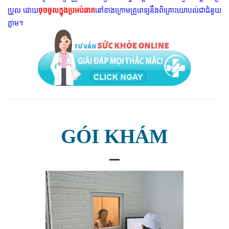
ប្រួល ដោយ
ចុចចូលក្នុងប្រអប់ឆាត
នៅខាងក្រោមគ្រូពេទ្យនឹងពិគ្រោះយោបល់ជាជំនួយ
ភ្លាម។
GÓI KHÁM