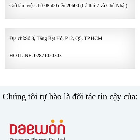
Giờ làm việc :Từ 08h00 đến 20h00 (Cả thứ 7 và Chủ Nhật)
Địa chỉ:Số 3, Tăng Bạt Hổ, P12, Q5, TP.HCM
HOTLINE:
02871020303
Chúng tôi tự hào là đối tác tin cậy của: