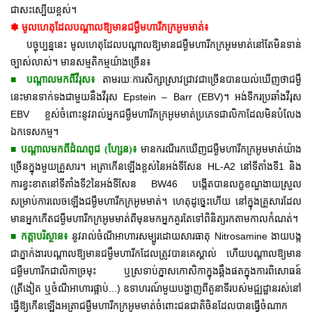
ជាសះស្បើយខ្ពស់។
✽ មូលហេតុដែលបណ្តាលឱ្យមានជម្ងឺមហារីកក្រអូមមាត់៖
បច្ចុប្បន្ននេះ មូលហេតុដែលបណ្តាលឱ្យមានជម្ងឺមហារីកក្រអូមមាត់នៅតែមិនទាន់
ច្បាស់លាស់។ មានសម្មតិកម្មយ៉ាងច្រើន៖
■
បណ្តាលមកពីវីរុស៖
តាមរយៈការសិក្សាស្រាវជ្រាវជាច្រើនបានយល់ឃើញថាជម្ងឺ
នេះមានទាក់ទងជាមួយនឹងវីរុស Epstein – Barr (EBV)។ អង់ទីករប្រឆាំងវីរុស
EBV ខ្ពស់ចំពោះនូវរាល់អ្នកជម្ងឺមហារីកក្រអូមមាត់ប្រភេទជាលិកាដែលមិនបំលែង
ឯកទេសកម្ម។
■
មានករណីរកឃើញជម្ងឺមហារីកក្រអូមមាត់យ៉ាង
បណ្តាលមកពីដំណពូជ (ហ្សែន)៖
ច្រើនក្នុងមួយគ្រួសារ។ អត្រាកើនឡើងខ្ពស់នៃអង់ទីសែន
HL-A2 នៅទីតាំងទី1 និង
ការខ្វះខាតនៅទីតាំងទី2នៃអង់ទីសែន
BW46 បង្កើតបានលក្ខខណ្ឌងាយស្រួល
សម្រាប់ការលេចឡើងជម្ងឺមហារីកក្រអូមមាត់។ ហេតុដូច្នេះហើយ នៅក្នុងគ្រួសារដែល
មានអ្នកកើតជម្ងឺមហារីកក្រអូមមាត់ពីមុនមក
អ្នកគួរតែទៅពិនិត្យរកតាមកាលកំណត់។
■
នូវរាល់ចំណីអាហារសម្បូរដោយសារធាតុ Nitrosamine ងាយបង្ក
កត្តាបរិស្ថាន៖
ជាភ្នាក់ងារបណ្តាលឱ្យមានជម្ងឹមហារីកដែលត្រូវបានគេស្គាល់ ហើយបណ្តាលឱ្យមាន
ជម្ងឺមហារីកជាលិកាច្រមុះ ឬស្រទាប់ភ្នាសកោសិកាក្នុងឆ្អឹងផតក្នុងការពិសោធន៍
(ត្រីងៀត ឬចំណីអាហារផ្អាប់...) ឧទាហរណ៍មួយបង្ហាញពីតួនាទីរបស់មជ្ឍដ្ឋានរស់នៅ
ធ្វើឱ្យកើនឡើងអត្រាជម្ងឺមហារីកក្រអូមមាត់ចំពោះជនជាតិចិនដែលបានធ្វើចំណាក