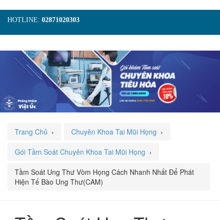
HOTLINE:
02871020303
TƯ VẤN ONLINE MIỄN PHÍ 24/7
TRANG CHỦ
GIỚI THIỆU
Nhập số điện thoại vào khung bên đưới,
Bác sĩ sẽ
TIN TỨC
DỊCH VỤ
GÓI KHÁM
gọi lại tư vấn miễn phí
cho bạn
HÌNH ẢNH
LIÊN HỆ
ĐẶT LỊCH KHÁM
Gọi Bác Sĩ
Trang Chủ
›
Chuyên Khoa Tai Mũi Họng
›
Gói Tầm Soát Chuyên Khoa Tai Mũi Họng
›
Tầm Soát Ung Thư Vòm Họng Cách Nhanh Nhất Để Phát
Hiện Tế Bào Ung Thư(CAM)