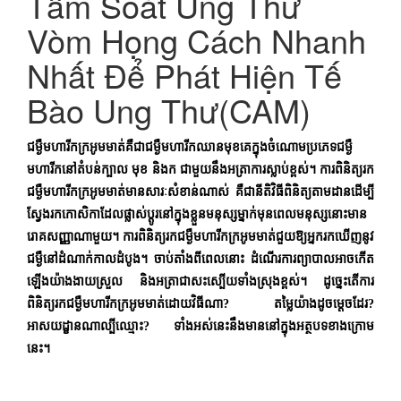
Tầm Soát Ung Thư
Vòm Họng Cách Nhanh
Nhất Để Phát Hiện Tế
Bào Ung Thư(CAM)
ជម្ងឺមហារីកក្រអូមមាត់គឺជាជម្ងឺមហារីកឈានមុខគេក្នុងចំណោមប្រភេទជម្ងឺ
មហារីកនៅតំបន់ក្បាល មុខ​​ និងក ជាមួយនឹងអត្រាការស្លាប់ខ្ពស់។ ការពិនិត្យរក
ជម្ងឺមហារីកក្រអូមមាត់មានសារៈសំខាន់ណាស់ គឺជានីតិវិធីពិនិត្យតាមដានដើម្បី
ស្វែងរកកោសិកាដែលផ្លាស់ប្តូរនៅក្នុងខ្លួនមនុស្សម្នាក់មុនពេលមនុស្សនោះមាន
រោគសញ្ញាណាមួយ។ ការពិនិត្យរកជម្ងឺមហារីកក្រអូមមាត់ជួយឱ្យអ្នករកឃើញនូវ
ជម្ងឺនៅដំណាក់កាលដំបូង។ ចាប់តាំងពីពេលនោះ ដំណើរការព្យាបាលអាចកើត
ឡើងយ៉ាងងាយស្រួល និងអត្រាជាសះស្បើយទាំងស្រុងខ្ពស់។ ដូច្នេះតើការ
ពិនិត្យរកជម្ងឺមហារីកក្រអូមមាត់ដោយវិធីណា? តម្លៃយ៉ាងដូចម្តេចដែរ?
អាសយដ្ខានណាល្បីឈ្មោះ? ទាំងអស់នេះនឹងមាននៅក្នុងអត្ថបទខាងក្រោម
នេះ។