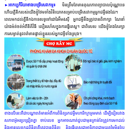
►
មិនត្រឹមតែមានគុណភាពព្យាបាលប៉ុណ្ណោះទេ
អាកប្បកិរិយាខាងបម្រើសេវាកម្ម៖
ហើយគ្លីនីករបស់យើងខ្ញុំថែមទាំងវិនិយោគសម្រាប់បម្រើសេវាកម្មអ្នកជម្ងឺផងដែរ។
ពេលមកដល់គ្លីនីកឯកទេសទូទៅជោរៃអឹម&ស៊ី អ្នកជម្ងឺនឹងត្រូវបានពិភាក្សា ណែនាំ
យ៉ាងម៉ត់ចត់អំពីនីតិវិធី លឿនរហ័សក្នុងការធ្វើតេស្ត។ ជាពិសេស យើងខ្ញុំតែងតែរក្សា
ការសម្ងាត់នូវពត៌មានផ្ទាល់ខ្លួនរបស់អ្នកជម្ងឺទាំងស្រុង។
ខាងលើនេះគឺជាបណ្តាពត៌មានអំពីការពិនិត្យរកជម្ងឺមហារីកក្រអូមមាត់ ដើម្បីជៀសវាង
សភាពអ៊ូអរប្រជ្រៀតគ្នា ចាប់លេខ អ្នកអាចណាត់ជួបជាមុនគ្រាន់តែត្រូវការមកដល់
និងអានលេខកូដពិនិត្យគឺត្រូវបានពិនិត្យ និងធ្វើតេស្តជាអាទិភាពជាមួយតម្លៃមិនប្រែ