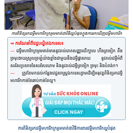
ការពិនិត្យរកជម្ងឺមហារីកក្រអូមមាត់ជាវិធីល្អបំផុតក្នុងការរកឃើញជម្ងឺមហារីក
⇒ ការណែនាំពីវេជ្ជបណ្ឌិតឯកទេស៖
—
ជម្ងឺមហារីកក្រអូមមាត់មាននូវរាល់រោគសញ្ញាឈឺក្បាល ហឹងត្រចៀក តឹង
ច្រមុះងាយស្រួលច្រឡំយ៉ាងខ្លាំងជាមួយនឹងជម្ងឺផ្តាសាយ នូវរាល់ជម្ងឺអំពី
សរសៃប្រសាទនៃសរសៃឈាម និងនូវរាល់ជម្ងឺត្រចៀក ច្រមុះ និងបំពង់ក។
—
ត្រូវតែមកដល់កន្លែងវេជ្ជសាស្រ្តឯកទេសភ្លាមដើម្បីអនុវត្តពិនិត្យរកជម្ងឺ
មហារីកកាន់តែឆាប់កាន់តែល្អ។
ការពិនិត្យរកជម្ងឺមហារីកក្រអូមមាត់ជាវិធីការពារជម្ងឺមហារីកល្អបំផុត