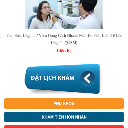
Tầm Soát Ung Thư Vòm Họng Cách Nhanh Nhất Để Phát Hiện Tế Bào
Ung Thư(CAM)
Liên hệ
PHỤ KHOA
KHÁM TIỀN HÔN NHÂN