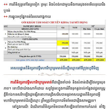
++
ការពិនិត្យទូទៅនៃត្រចៀក ច្រមុះ និងបំពង់កជាមួយនឹងការសុងថតមើលទុយោរឹង
ឬទន់
++
ការឆ្លុះអេកូផ្នែកទន់នៃសារពាង្គកាយ
អាសយដ្ឋានពិនិត្យរកជម្ងឺមហារីកក្រអូមមាត់ដ៏ល្បីឈ្មោះនៅទីក្រុងហូជីមិញ
ការពិនិត្យរកជម្ងឺមហារីកក្រអូមមាត់
គឺជារឿងចាំបាច់ និងសំខាន់ដើម្បីថែរក្សាសុខ
ភាព។ ទោះបីជាយ៉ាងណាក៏ដោយ សព្វថ្ងៃនេះក្នុងការរំពឹងទុកនូវរាល់កន្លែងវេជ្ជសាស្រ្ត
គ្លីនីកឯកទេសរីកឡើងដូចផ្សិតនោះការជ្រើសរើសបាននូវអាសយដ្ឋានពិនិត្យរកជម្ងឺ
មហារីកក្រអូមមាត់ដ៏ល្បីឈ្មោះ ត្រឹមត្រូវពិតប្រាកដមិនមែនជារឿងសាមញ្ញទេ។
នៅក្នុងករណី ដំណើរការពិនិត្យរកមិនបានកើតឡើងទៅ
តាមការកំណត់ នាំឱ្យ