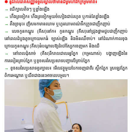
✽ នូវរាល់រោគសញ្ញាទទួលស្គាល់ថាមានជម្ងឹមហារីកក្រអូមមាត់៖
→
ឈឺក្បាលតិចៗ ឬខ្លាំងឡើង
→
ហឹងត្រចៀក៖ ហឹងត្រចៀកមួយចំហៀងជាប់រហូត ឬ
កាន់តែខ្លាំងឡើង
→
តឹងច្រមុះ៖ ញីសមកមានឈាម ឬហូរឈាមពណ៌ទឹកក្រូចជាញឹកញាប់
→
លេចកូនកណ្តុរ (គីស)នៅក៖ កូនកណ្តុរ (គីស)នៅជ្រុងថ្គាមជួបជាញឹកញាប់
នៅពេលដំបូងតូចក្រោយមកធំ ច្បាស់ឡើង និងមិនឈឹចាប់។ នៅដំណាក់កាលចុង
ក្រោយកូនកណ្តុរ (គីស)ធំបណ្តាលឱ្យដំបៅស្បែកចេញមក និងឈឺ
→
នៅពេលដុំសាច់ (គីស)រីករាលដាលរន្ធភ្នែក (កម្រណាស់)
បង្ហាញឡើងនៃ
ការលៀនគ្រាប់
ភ្នែក ឬខូចសរសៃប្រសាទបញ្ជាលើគ្រាប់
ភ្នែក
→
ខូច
សរសៃប្រសាទខួរ
ក្បាល៖ មើលវត្ថុមួយបែកចេញជាពីរ ស្ពឹកភ្នែក ស្រឡេវភ្នែក
ពិការអណ្តាត ឬយឺតជាងនេះអាចលេបអួល។