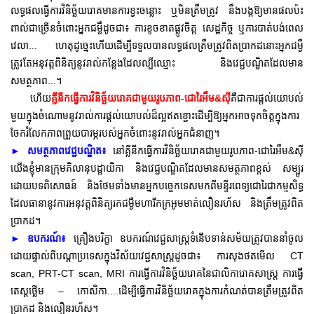
លទ្ធផលធ្វើការវិនិច្ឆ័យរោគមានការខ្វះចន្លោះ ឬមិនត្រឹមត្រូវ នឹងបង្ក
ឱ្យមានផលប៉ះ
ពាល់ជាច្រើនចំពោះអ្នកជម្ងឹដូចជា៖ ការខូចខាតផ្លូវចិត្ត
សេដ្ឋកិច្ច ឬការបាត់បង់ពេល
វេលា... ហេតុដូច្នេះហើយដើម្បីទទួលបានលទ្ធផលត្រឹមត្រូវពិតប្រាកដនោះអ្នកជម្ងឹ
ត្រូវតែអនុវត្ត
ពិនិត្យ
នូវរាល់កន្លែងដែលល្បីឈ្មោះ និងវេជ្ជបណ្ឌិតដែលមាន
សមត្ថភាព...។
គ្លីនីកធ្វើការវិនិច្ឆ័យរោគជាមួយរូបភាព-ជោរៃអឹម&ស៊ី
គឺជាការផ្តល់យោបល់
ហើយ
មួយក្នុងចំណោមនូវរាល់ការផ្តល់យោបល់ដ៏ល្អឥតខ្ជោះដើម្បីឱ្យអ្នកអាចទុកចិត្តក្នុងការ
ចែករំលែកភាពព្រួយបារម្ភរបស់អ្នកចំពោះនូវរាល់អ្នកជំនាញ។
►
សមត្ថភាពវេជ្ជបណ្ឌិត៖
នៅ
គ្លីនីកធ្វើការវិនិច្ឆ័យរោគជាមួយរូបភាព-ជោរៃអឹម&ស៊ី
យើងខ្ញុំ
មានក្រុមគិលានុបដ្ឋាយិកា និងវេជ្ជបណ្ឌិតដែលមានសមត្ថភាពខ្ពស់ សម្បូរ
ដោយបទពិសោធន៍ និងថែមទាំងមានអ្នកបច្ចេកទេសមកពីមន្ទីរពេទ្យជោរៃជាកម្មសិទ្ធ
ដែលធានានូវការអនុវត្តពិនិត្យរកជម្ងឺមហារីកក្រអូមមាត់លឿនរហ័ស និងត្រឹមត្រូវពិត
ប្រាកដ។
►
គ្រឿងបរិក្ខា ឧបករណ៍វេជ្ជសាស្រ្តទំនើបទាន់សម័យត្រូវបាននាំចូល
ឧបករណ៍៖
ដោយផ្ទាល់ពីបណ្តាប្រទេសក្នុងវិស័យវេជ្ជសាស្ត្រដូចជា៖ ការសុងថតមើល CT
scan, PRT-CT scan, MRI ការធ្វើការវិនិច្ឆ័យរោគនៃជាលិការោគសាស្ត្រ ការធ្វើ
តេស្តថ្លើម – កោសិកា....ដើម្បីធ្វើការវិនិច្ឆ័យរោគក្នុងការកំណត់បានត្រឹមត្រូវពិត
ប្រាកដ និងលឿនរហ័ស។