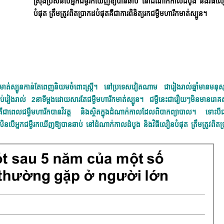
ស្រុងប្រសិនបើអ្នកជម្ងឺរកឃើញឱ្យបានឆាប់ នៅដំណាក់កាលដំបូង និងវិធី
បំផុត ត្រឹមត្រូវពិតប្រាកដបំផុតគឺជាការពិនិត្យរកជម្ងឺមហារីកមាត់ស្បូន។
រីកមាត់ស្បូនកាន់តែពេញនិយមចំពោះស្រ្តី។ នៅប្រទេសវៀតណាម ជារៀងរាល់ឆ្នាំមានមនុស្ស
ប់រៀងរាល់ 2នាទីម្តងដោយសារតែជម្ងឺមហារីកមាត់ស្បូន។ ជម្ងឺនេះជារឿយៗមិនមានរោគ
េលជម្ងឺមហារីកបានវិវត្ត និងស្ថិតក្នុងដំណាក់កាលដែលពិបាកព្យាបាល។ ទោះបី
ិនបើអ្នកជម្ងឺរកឃើញឱ្យបានឆាប់ នៅដំណាក់កាលដំបូង និងវិធីលឿនបំផុត ត្រឹមត្រូវពិតប