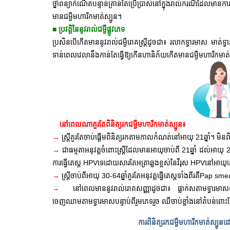
ថ្នាំពន្យាកំណើតបន្ទាន់គ្រាន់តែប្រើប្រាស់នៅក្នុងរាល់ករណីដែលម
មានជម្ងឺមហារីកមាត់ស្បូន។
■ ប្រវត្តិនៃនូវរាល់ជម្ងឺផ្លូវភេទ
ប្រសិនបើកើតមាននូវរាល់ជម្ងឺរោគស្រ្តីដូចជា៖ រលាកទ្វារមាស មាត់ទ្
ទាន់ពេលវេលានឹងកាន់តែធ្វើឱ្យកើនហានិភ័យកើតមានជម្ងឺមហារីកមាត់
នៅពេលណាគួរតែពិនិត្យរកជម្ងឺមហារីកមាត់ស្បូន៖
→
ស្រ្តីគួរតែចាប់ផ្តើមពិនិត្យរកតាមកាលកំណត់នៅអាយុ 21ឆ្នាំ។ មិ
→
ជាធម្មតាអនុវត្តចំពោះស្ត្រីដែលមានអាយុចាប់ពី 21ឆ្នាំ ដល់អា
ការធ្វើតេស្ត HPVទេដោយសារតែអត្រាឆ្លងខ្ពស់នៃវីរុស HPVនៅអាយុ
→
ស្ត្រីចាប់ពីអាយុ 30-64ឆ្នាំគួរតែអនុវត្តធ្វើតេស្តទាំងពីរគឺPap s
→
នៅពេលមាននូវរាល់រោគសញ្ញាដូចជា៖ ធ្លាក់សតាមទ្វារមាស
ចេញឈាមតាមទ្វារមាសបន្ទាប់ពីរួមភេទរួច ឈឺចាប់ខ្លាំងនៅតំបន់ពោ
ការពិនិត្យរកជម្ងឺមហារីកមាត់ស្បូន