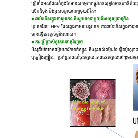
ស្រ្តីទាំងអស់ដែលកំពុងតែមានសកម្មភាពផ្លូវភេទសុទ្ធតែមានហានិភ័យ
លើកដំបូង និងអូសបន្លាយពេញមួយជីវិត។
■ ឆាប់រហ័សក្នុងការរួមភេទ និងរួមភេទជាមួយនឹងមនុស្សជាច្រើន
ប្រភេទវីរុស HPV ដែលឆ្លងតាមរយៈផ្លូវភេទ ការឆាប់រហ័សក្នុងការ
មានជម្ងឺនេះខ្ពស់ខ្លាំងណាស់។
■ ការប្រើប្រាស់នូវសារធាតុរំញោច
មិនត្រឹមតែមានជម្ងឺមហារីកមាត់ស្បូន និងនូវរាល់ជម្ងឺដទៃទៀតប៉ុណ្
ឬគ្រឿងញៀន... ប្រព័ន្ធភាពស៊ាំចុះខ្សោយ ភាពធន់ខ្សោយទៅៗរួមជាមួយ