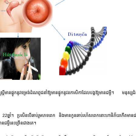
ីមានផ្ទុកនូវទម្រង់ដំណពូជនាំឱ្យមានផ្ទុកនូវរកោសិកាដែលបង្កឱ្យមានជម្ងឺ។ មនុស្សជ
22ឆ្នាំ។ ប្រសិនបើឆាប់រួមភេទពេក និងមានកូនឆាប់រហ័សពេកនោះហានិភ័យកើតមានជម្ង
ានជម្ងឺនេះច្រើនជាងគេ។