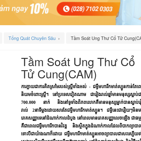
Tổng Quát Chuyên Sâu
›
Tầm Soát Ung Thư Cổ Tử Cung(C
Tầm Soát Ung Thư Cổ
Tử Cung(CAM)
ការក្លាយជាការគិតស្រមៃរបស់ស្រ្តីទាំងអស់ - ជម្ងឺមហារីកមាត់ស្បូនកាន់តែ
និយមចំពោះស្រ្តី។ នៅប្រទេសវៀតណាម ជារៀងរាល់ឆ្នាំមានមនុស្សស្លាប់
700.000 នាក់ និងនៅទូទាំងពិភពលោកគឺមានមនុស្សម្នាក់បានស្លាប់រ
រាល់ 2នាទីម្តងដោយសារតែជម្ងឺមហារីកមាត់ស្បូន។ ជម្ងឺនេះជារឿយៗមិន
រោគសញ្ញាទេនៅដំណាក់កាលដំបូង នៅពេលមានរោគសញ្ញាលេចឡើង ជាធម្ម
គឺជាពេលជម្ងឺមហារីកបានវិវត្ត និងស្ថិតក្នុងដំណាក់កាលដែលពិបាកព្យាប
ទោះបីជាយ៉ាងណាក៏ដោយ ជម្ងឺមហារីកមាត់ស្បូនអាចព្យាបាលជាសះស្បើយទ