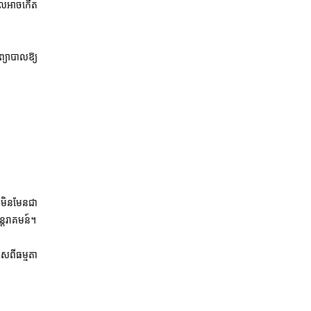
់ដែលអាចកើត
ព្យាបាលឱ្យ
។ មិនមែនជា
្តរាគមន៍។
សពីធម្មតា