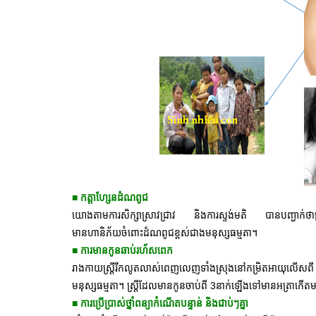
■ កត្តាហ្សែនដំណពូជ
យោងតាមការសិក្សាស្រាវជ្រាវ និងការស្ទង់មតិ បានបញ្ជាក់ថាស្ត្រ
មានហានិភ័យចំពោះដំណពូជខ្ពស់ជាងមនុស្សធម្មតា។
■ ការមានកូនឆាប់រហ័សពេក
រាងកាយស្រ្តីរីកលូតលាស់ពេញលេញទាំងស្រុងនៅកម្រិតអាយុលើសពី 
មនុស្សធម្មតា។ ស្រ្តីដែលមានកូនចាប់ពី 3នាក់ឡើងទៅមានអត្រាកើតម
■ ការប្រើប្រាស់ថ្នាំពន្យាកំណើតបន្ទាន់ និងជាប់ៗគ្នា