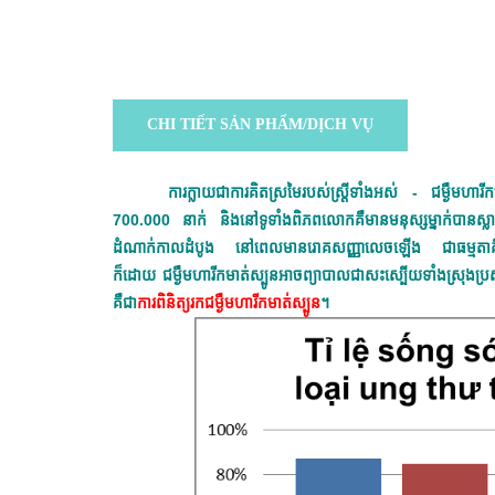
CHI TIẾT SẢN PHẨM/DỊCH VỤ
ការក្លាយជាការគិតស្រមៃរបស់ស្រ្តីទាំងអស់ - ជម្ងឺមហា
700.000 នាក់ និងនៅទូទាំងពិភពលោកគឺមានមនុស្សម្នាក់បានស្លា
ដំណាក់កាលដំបូង នៅពេលមានរោគសញ្ញាលេចឡើង ជាធម្មតាគឺជាព
ក៏ដោយ ជម្ងឺមហារីកមាត់ស្បូនអាចព្យាបាលជាសះស្បើយទាំងស្រុងប្រស
គឺជា
ការពិនិត្យរកជម្ងឺមហារីកមាត់ស្បូន
។