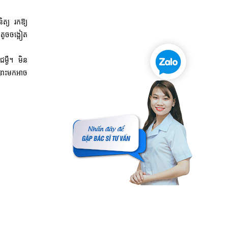
ិត្យ រកឱ្យ
កតូចចង្អៀត
ម្ងឺ។ មិន
ីនោះមកអាច