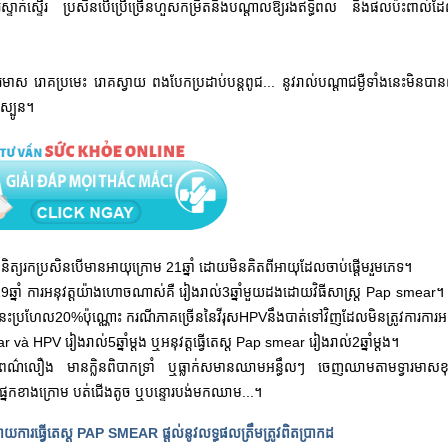
ានការស្ទាក់ស្ទើរ ប្រសិនបើប្រើច្រើនហួសកម្រិតនឹងបណ្តាលឱ្យរងឥទ្ធិពល និងផលប៉ះពាល
វារមាស រោគប្រមេះ រោគស្វាយ ពងបែកប្រដាប់បន្តពូជ... នូវរាល់បណ្តាជម្ងឺទាំងនេះមិនបាន
ស្បូន។
នពិនិត្យរកប្រសិនបើមានអាយុក្រោម 21ឆ្នាំ ដោយមិនគិតពីអាយុដែលចាប់ផ្តើមរួមភេទ។
យុ 29ឆ្នាំ ការអនុវត្តយ៉ាងហោចណាស់គឺ រៀងរាល់3ឆ្នាំមួយដងដោយវិធីសាស្ត្រ Pap smear
នេះប្រហែល20%ប៉ុណ្ណោះ ករណីភាគច្រើននៃវីរុសHPVនឹងបាត់ទៅវិញដែលមិនត្រូវការការអន
mear và HPV រៀងរាល់5ឆ្នាំម្តង ឬអនុវត្តធ្វើតេស្ត Pap smear រៀងរាល់2ឆ្នាំម្តង។
ពណ៌លឿង មានក្លិនពិបាកទ្រាំ ឬធ្លាក់សមានឈាមអន្ធឹលៗ ចេញឈាមតាមទ្វារមាសខុ
ះផ្នែកខាងក្រោម បត់ជើងតូច ឬបន្ទោរបង់មកឈាម...។
ដោយការធ្វើតេស្ត
PAP SMEAR ផ្តល់នូវលទ្ធផលត្រឹមត្រូវពិតប្រាកដ