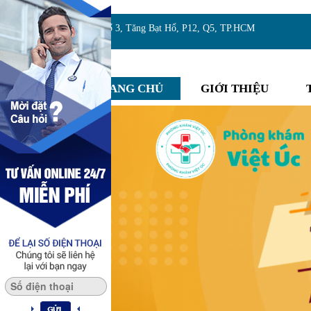
Địa chỉ:Số 3, Tăng Bạt Hổ, P12, Q5, TP.HCM
TRANG CHỦ
GIỚI THIỆU