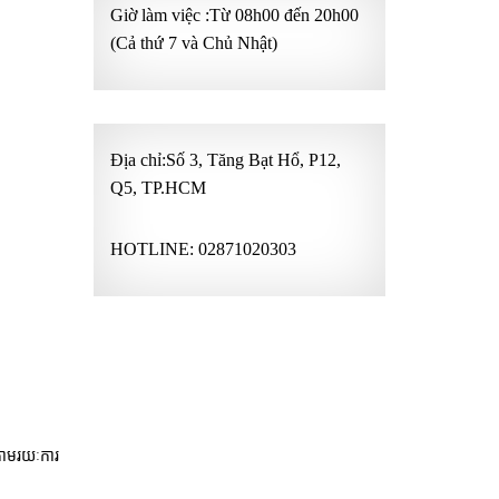
Giờ làm việc :Từ 08h00 đến 20h00
(Cả thứ 7 và Chủ Nhật)
Địa chỉ:Số 3, Tăng Bạt Hổ, P12,
Q5, TP.HCM
HOTLINE:
02871020303
តាមរយៈការ