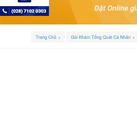
Trang Chủ
›
Gói Khám Tổng Quát Cá Nhân
›