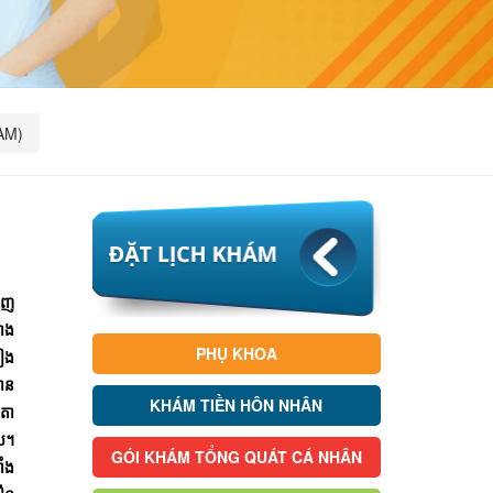
AM)
ពេញ
ជាង
PHỤ KHOA
ៀង
មាន
KHÁM TIỀN HÔN NHÂN
តា
ាល។
GÓI KHÁM TỔNG QUÁT CÁ NHÂN
ាំង