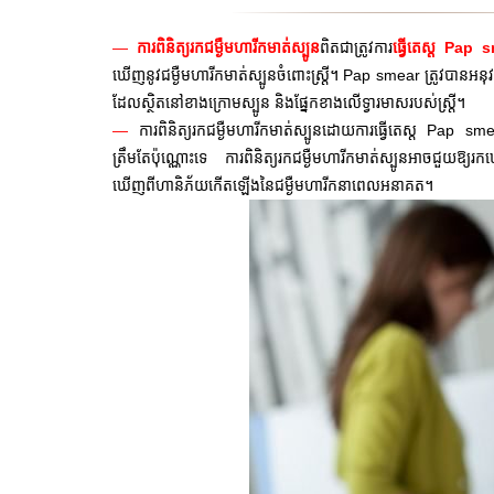
—
ការពិនិត្យរកជម្ងឺមហារីកមាត់ស្បូន
ពិតជាត្រូវការ
ធ្វើតេស្ត Pap
ឃើញនូវជម្ងឺមហារីកមាត់ស្បូនចំពោះស្រ្តី។ Pap smear ត្រូវបានអនុវត
ដែលស្ថិតនៅខាងក្រោមស្បូន និងផ្នែកខាងលើទ្វារមាសរបស់ស្រ្តី។
—
ការពិនិត្យរកជម្ងឺមហារីកមាត់ស្បូនដោយការធ្វើតេស្ត Pap sm
ត្រឹមតែប៉ុណ្ណោះទេ ការពិនិត្យរកជម្ងឺមហារីកមាត់ស្បូនអាចជួយឱ
ឃើញពីហានិភ័យកើតឡើងនៃជម្ងឺមហារីកនាពេលអនាគត។