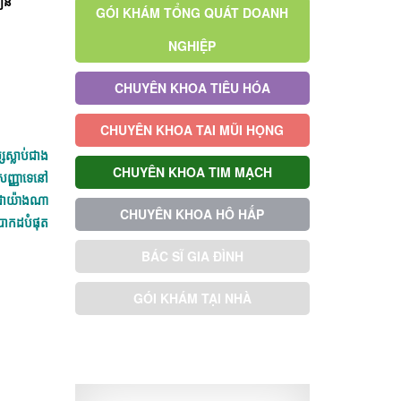
លឿន
GÓI KHÁM TỔNG QUÁT DOANH
NGHIỆP
CHUYÊN KHOA TIÊU HÓA
CHUYÊN KHOA TAI MŨI HỌNG
ស្លាប់ជាង
CHUYÊN KHOA TIM MẠCH
សញ្ញាទេនៅ
ជាយ៉ាងណា
CHUYÊN KHOA HÔ HẤP
្រាកដបំផុត
BÁC SĨ GIA ĐÌNH
GÓI KHÁM TẠI NHÀ
GÓI KHÁM ƯU TIÊN