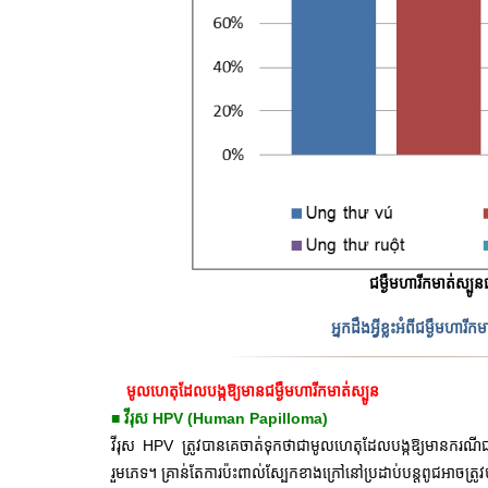
ជម្ងឺមហារីកមាត់ស្បូ
អ្នកដឹងអ្វីខ្លះអំពីជម្ងឺមហា
មូលហេតុដែលបង្កឱ្យមានជម្ងឺមហារីកមាត់ស្បូន
■ វីរុស HPV (Human Papilloma)
វីរុស HPV ត្រូវបានគេចាត់ទុកថាជាមូលហេតុដែលបង្កឱ្យមានករណីជ
រួមភេទ។ គ្រាន់តែការប៉ះពាល់ស្បែកខាងក្រៅនៅប្រដាប់បន្តពូជអាចត្រូ