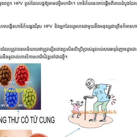
ឆ្លងពពួក HPV ខ្ពស់ដែលបង្កឱ្យមានជម្ងឺមហារីក។ ហានិភ័យនេះចាប់ផ្តើមពីពេលដំបូងដែល
រួមភេទបង្កើនហានិភ័យឆ្លងវីរុស HPV និងអ្នកដែលរួមភេទជាមួយនឹងមនុស្សជាច្រើនក៏មានហ
ណោះទេដែលត្រូវបានគេនិយាយថាត្រូវជៀសវាងប្រសិនបើប្រើប្រាស់នូវរាល់សារធាតុរំញោចដូចជា៖
នឹងនូវរាល់កោសិកាមហារីកវិវត្តទៅជាជម្ងឺ។