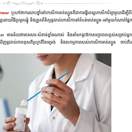
 smear
ឬហៅថាការលាបថ្នាំនៅកោសិកាមាត់ស្បូនគឺជាការធ្វើតេស្តកោសិកាវិទ្យាមួយដើម្បីពិន
្តដោយវិធីប្រមូលផ្តុំ និងត្រួតពិនិត្យនូវរាល់កោសិកានៅតំបន់មាត់ស្បូន-នៅមួយកំណាត់ផ្នែ
ear មានន័យថាមានសារៈសំខាន់ខ្លាំងណាស់ និងនាំមកនូវឱកាសព្យាបាលខ្ពស់សម្រាប់អ្នកជ
្យរកឃើញនូវរាល់ភាពខុសពីប្រក្រតីនៃទម្រង់ និងសកម្មភាពរបស់កោសិកាមាត់ស្បូន ចាប់ព