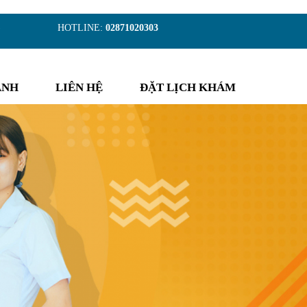
)
HOTLINE:
02871020303
ẢNH
LIÊN HỆ
ĐẶT LỊCH KHÁM