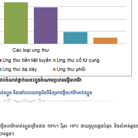
នជាប់ចំណាត់ថ្នាក់លេខ3ក្នុងចំណោមប្រភេទជម្ងឺមហារីក
រីកមាត់ស្បូន និងនៅពេលណាគួរតែពិនិត្យរកជម្ងឺមហារីកមាត់ស្បូន
ម្ងឺមហារីកមាត់ស្បូនច្រើនជាង 99%។ វីរុស HPV ងាយស្រួលឆ្លងបំផុត និងសំខាន់ឆ្លង
វបានឆ្លង។