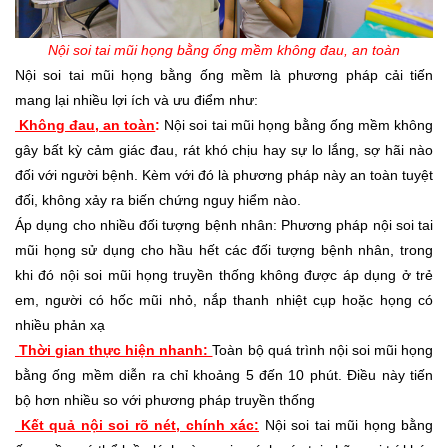
Nội soi tai mũi họng bằng ống mềm không đau, an toàn
Nội soi tai mũi họng bằng ống mềm là phương pháp cải tiến
mang lại nhiều lợi ích và ưu điểm như:
Không đau, an toàn
:
Nội soi tai mũi họng bằng ống mềm không
gây bất kỳ cảm giác đau, rát khó chịu hay sự lo lắng, sợ hãi nào
đối với người bệnh. Kèm với đó là phương pháp này an toàn tuyệt
đối, không xảy ra biến chứng nguy hiểm nào.
Áp dụng cho nhiều đối tượng bệnh nhân: Phương pháp nội soi tai
mũi họng sử dụng cho hầu hết các đối tượng bệnh nhân, trong
khi đó nội soi mũi họng truyền thống không được áp dụng ở trẻ
em, người có hốc mũi nhỏ, nắp thanh nhiệt cụp hoặc họng có
nhiều phản xạ
Thời gian thực hiện nhanh:
Toàn bộ quá trình nội soi mũi họng
bằng ống mềm diễn ra chỉ khoảng 5 đến 10 phút. Điều này tiến
bộ hơn nhiều so với phương pháp truyền thống
Kết quả nội soi rõ nét, chính xác:
Nội soi tai mũi họng bằng