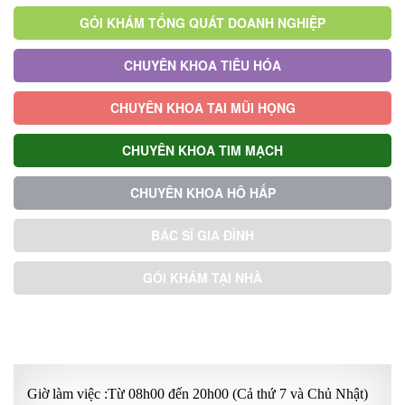
GÓI KHÁM TỔNG QUÁT DOANH NGHIỆP
CHUYÊN KHOA TIÊU HÓA
CHUYÊN KHOA TAI MŨI HỌNG
CHUYÊN KHOA TIM MẠCH
CHUYÊN KHOA HÔ HẤP
BÁC SĨ GIA ĐÌNH
GÓI KHÁM TẠI NHÀ
GÓI KHÁM ƯU TIÊN
Giờ làm việc :Từ 08h00 đến 20h00 (Cả thứ 7 và Chủ Nhật)