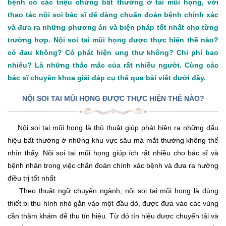
bệnh có các triệu chứng bất thường ở tai mũi họng, với
thao tác nội soi bác sĩ dể dàng chuẩn đoán bệnh chính xác
và đưa ra những phương án và biện pháp tốt nhất cho từng
trường hợp. Nội soi tai mũi họng được thực hiện thế nào?
có đau không? Có phát hiện ung thư không? Chi phí bao
nhiêu? Là những thắc mắc của rất nhiều người. Cùng các
bác sĩ chuyên khoa giải đáp cụ thể qua bài viết dưới đây.
NỘI SOI TAI MŨI HỌNG ĐƯỢC THỰC HIỆN THẾ NÀO?
Nội soi tai mũi họng là thủ thuật giúp phát hiện ra những dấu
hiệu bất thường ở những khu vực sâu mà mắt thường không thể
nhìn thấy. Nội soi tai mũi họng giúp ích rất nhiều cho bác sĩ và
bệnh nhân trong việc chẩn đoán chính xác bệnh và đưa ra hướng
điều trị tốt nhất
Theo thuật ngữ chuyên ngành, nội soi tai mũi họng là dùng
thiết bị thu hình nhỏ gắn vào một đầu dò, được đưa vào các vùng
cần thăm khám để thu tín hiệu. Từ đó tín hiệu được chuyển tải và