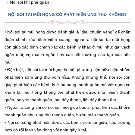
→
Nội soi khí phế quản
NỘI SOI TAI MŨI HỌNG CÓ PHÁT HIỆN UNG THƯ KHÔNG?
•
Nội soi tai mũi họng được đánh giá là “tiêu chuẩn vàng” để chẩn
đoán chính xác bệnh viêm xoang, ngoài ra nội soi tai mũi họng
còn giúp xác định chính xác các bệnh lý khác ở mũi như: gai vách
ngăn mũi, vẹo cách ngăn hay các bất thường cấu tạo của hốc
mũi.
•
Đặc biệt, nội soi tai mũi họng là một phương tiện hữu hiệu nhằm
phát hiện sớm ung thư vòm hầu. Không những thế, nội soi còn
giúp phát hiện các bệnh lý ở hạ họng thanh quản mà với dụng cụ
khám tai mũi họng không thể phát hiện được như: viêm thanh
quản, polype thanh quản, hạt dây thanh, liệt dây thanh âm.
•
Ngoài ra cũng chỉ có nội soi mới giúp bác sĩ phát hiện các khối u
thanh quản như ung thư thanh quản, bướu máu thanh quản,…
•
Nội soi cũng phát hiện dược các bệnh viêm tại giữa, các trường
hợp có rối loạn vận động vòi nhĩn gây ù tai,…