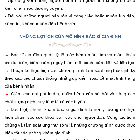
- Áp dụng với những người bệnh mà người nhà không đủ điều
kiện chăm sóc thường xuyên.
- Đối với những người bận rộn vì công việc hoặc muốn kín đáo,
riêng tư, không muốn đến bệnh viện.
NHỮNG LỢI ÍCH CỦA MÔ HÌNH BÁC SĨ GIA ĐÌNH
→
Bác sĩ gia đình quản lý tốt các bệnh mãn tính và giảm thiểu
các tai biến, biến chứng nguy hiểm một cách toàn diện và liên tục
→
Thuận lợi thực hiện các chương trình tầm soát ung thư định kỳ
theo các tiêu chuẩn thống nhất giúp kiểm soát tốt nhất tình trạng
của bệnh nhân
→
Giảm các chi phí khám, chữa bệnh của xã hội và nâng cao
chất lượng dịch vụ y tế ở tấ cả các tuyến
→
Đặc biệt, phòng khám bác sĩ gia đình là nơi lý tưởng để thực
hiện chăm sóc sức khỏe ban đầu cho người dân. Công tác tiêm
chủng và tầm soát ung thư sớm là những chương trình được thực
hiện tốt các phòng khám gia đình