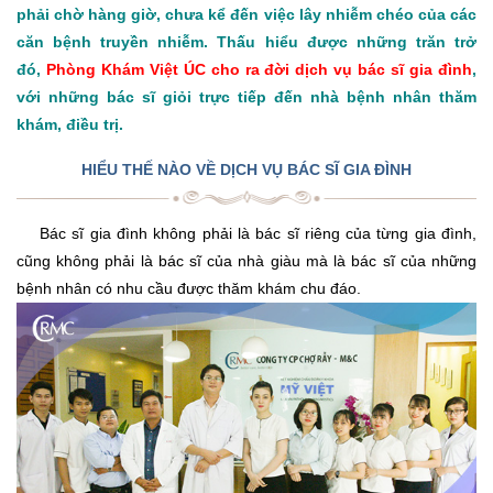
phải chờ hàng giờ, chưa kể đến việc lây nhiễm chéo của các
căn bệnh truyền nhiễm. Thấu hiểu được những trăn trở
đó,
Phòng Khám Việt ÚC cho ra đời dịch vụ bác sĩ gia đình
,
với những bác sĩ giỏi trực tiếp đến nhà bệnh nhân thăm
khám, điều trị.
HIỂU THẾ NÀO VỀ DỊCH VỤ BÁC SĨ GIA ĐÌNH
Bác sĩ gia đình không phải là bác sĩ riêng của từng gia đình,
cũng không phải là bác sĩ của nhà giàu mà là bác sĩ của những
bệnh nhân có nhu cầu được thăm khám chu đáo.