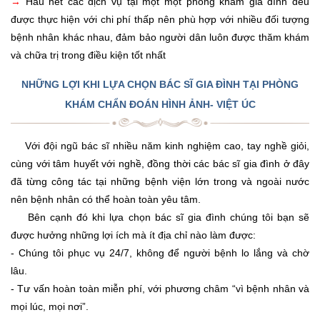
→
Hầu hết các dịch vụ tại một một phòng khám gia đình đều
được thực hiện với chi phí thấp nên phù hợp với nhiều đối tượng
bệnh nhân khác nhau, đảm bảo người dân luôn được thăm khám
và chữa trị trong điều kiện tốt nhất
NHỮNG LỢI KHI LỰA CHỌN BÁC SĨ GIA ĐÌNH TẠI PHÒNG
KHÁM CHẨN ĐOÁN HÌNH ẢNH- VIỆT ÚC
Với đội ngũ bác sĩ nhiều năm kinh nghiệm cao, tay nghề giỏi,
cùng với tâm huyết với nghề, đồng thời các bác sĩ gia đình ở đây
đã từng công tác tại những bệnh viện lớn trong và ngoài nước
nên bệnh nhân có thể hoàn toàn yêu tâm.
Bên cạnh đó khi lựa chọn bác sĩ gia đình chúng tôi bạn sẽ
được hưởng những lợi ích mà ít địa chỉ nào làm được:
- Chúng tôi phục vụ 24/7, không để người bệnh lo lắng và chờ
lâu.
- Tư vấn hoàn toàn miễn phí, với phương châm “vì bệnh nhân và
mọi lúc, mọi nơi”.