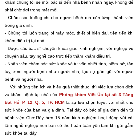
khám chúng tôi sẽ mời bác sĩ đến nhà bệnh nhân ngay, không để
phải chờ đợi trong mệt mỏi.
- Chăm sóc không chỉ cho người bệnh mà còn từng thành viên
trong gia đình.
- Chúng tôi luôn trang bị máy móc, thiết bị hiện đại, tiên tiến khi
khám điều trị tại nhà.
- Được các bác sĩ chuyên khoa giàu kinh nghiệm, với nghiệp vụ
chuyên sâu, tay nghề cao trực tiếp thăm khám điều trị.
- Nhân viên chăm sóc sức khỏe và tư vấn nhiệt tình, niềm nở, tận
tụy, xem người bệnh như người nhà, tạo sự gần gũi với người
bệnh và người nhà.
Với những tiện ích và hiệu quả thiết thực, thì việc lưa chọn dịch
vụ khám bệnh tại nhà của
Phòng khám Việt Úc tại số 3 Tăng
Bạt Hổ, P. 12, Q. 5, TP. HCM
là sự lựa chọn tuyệt vời nhất cho
sức khỏe của bạn và gia đình. Tại đây có bác sĩ gia đình đến từ
bệnh viện Chợ Rẫy hơn 15 năm kinh nghiệm hoạt động với cái
tâm nghề nghiệp nên bạn có thể hoàn toàn yên tâm khi gửi gắm
sức khỏe tại đây.