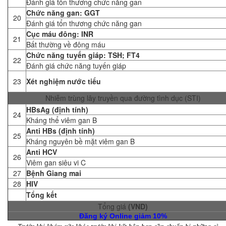
Đánh giá tổn thương chức năng gan
Chức năng gan: GGT
20
Đánh giá tổn thương chức năng gan
Cục máu đông: INR
21
Bất thường về đông máu
Chức năng tuyến giáp: TSH; FT4
22
Đánh giá chức năng tuyến giáp
23
Xét nghiệm nước tiểu
Nhiễm trùng lây truyền qua đường tình dục (STI)
HBsAg (định tính)
24
Kháng thể viêm gan B
Anti HBs (định tính)
25
Kháng nguyên bề mặt viêm gan B
Anti HCV
26
Viêm gan siêu vi C
27
Bệnh Giang mai
28
HIV
Tổng kết
Tổng giá
(VND)
Đăng ký Online giảm 10%