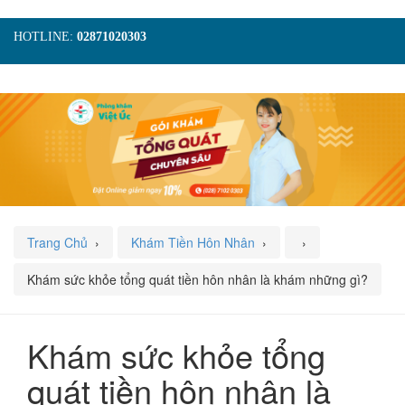
HOTLINE:
02871020303
TRANG CHỦ
GIỚI THIỆU
TIN TỨC
DỊCH VỤ
GÓI KHÁM
HÌNH ẢNH
LIÊN HỆ
ĐẶT LỊCH KHÁM
Trang Chủ
›
Khám Tiền Hôn Nhân
›
›
Khám sức khỏe tổng quát tiền hôn nhân là khám những gì?
Khám sức khỏe tổng
quát tiền hôn nhân là