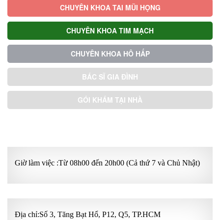
CHUYÊN KHOA TAI MŨI HỌNG
CHUYÊN KHOA TIM MẠCH
CHUYÊN KHOA HÔ HẤP
BÁC SĨ GIA ĐÌNH
GÓI KHÁM TẠI NHÀ
GÓI KHÁM ƯU TIÊN
Giờ làm việc :Từ 08h00 đến 20h00 (Cả thứ 7 và Chủ Nhật)
Địa chỉ:Số 3, Tăng Bạt Hổ, P12, Q5, TP.HCM