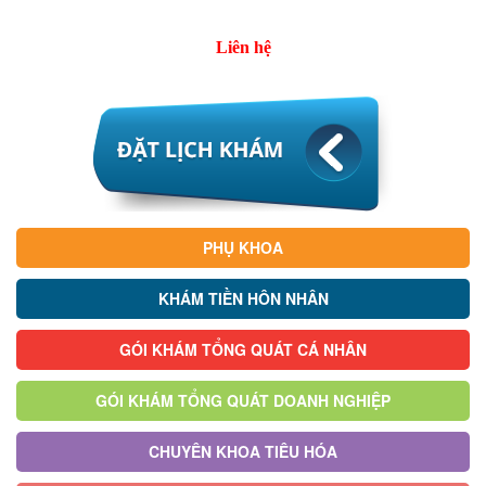
Liên hệ
PHỤ KHOA
KHÁM TIỀN HÔN NHÂN
GÓI KHÁM TỔNG QUÁT CÁ NHÂN
GÓI KHÁM TỔNG QUÁT DOANH NGHIỆP
CHUYÊN KHOA TIÊU HÓA