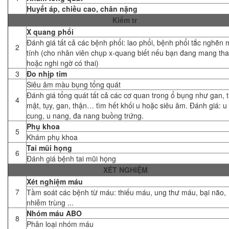
Huyết áp, chiều cao, chân nặng
Kiểm tr
X quang phổi
Đánh giá tất cả các bệnh phổi: lao phổi, bệnh phổi tắc nghẽn
2
tính (cho nhân viên chụp x-quang biết nếu bạn đang mang tha
hoặc nghi ngờ có thai)
3
Đo nhịp tim
Siêu âm màu bụng tổng quát
Đánh giá tổng quát tất cả các cơ quan trong ổ bụng như gan, t
4
mật, tụy, gan, thận… tìm hết khối u hoặc siêu âm. Đánh giá: u
cung, u nang, đa nang buồng trứng.
Phụ khoa
5
Khám phụ khoa
Tai mũi họng
6
Đánh giá bệnh tai mũi họng
XÉT NGHIỆM
Xét nghiệm máu
7
Tầm soát các bệnh từ máu: thiếu máu, ung thư máu, bại não,
nhiễm trùng ...
Nhóm máu ABO
8
Phân loại nhóm máu