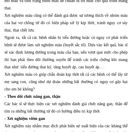
mô máu và tình trạng thiếu máu để chuẩn bị tốt nhất cho quá trình mang
thai.
Xét nghiệm máu cũng có thể đánh giá được sự tương thích về nhóm máu
của hai vợ chồng từ đó có biện pháp xử lý kịp thời, tránh nguy cơ sảy
thai, thai chết lưu.
Ngoài ra, tất cả các bệnh nhân bị tiểu đường hoặc có nguy cơ phát triển
bệnh sẽ được làm xét nghiệm máu (huyết sắc tố). Dựa vào kết quả, bác sĩ
sẽ xác định lượng đường trong máu của bạn, nếu vượt quá mức cho phép
thì bạn phải theo dõi thường xuyên để tránh các triệu chứng khi mang
thai như: tiểu đường thai kỳ, tăng huyết áp, cao huyết áp….
Xét nghiệm máu có giúp chẩn đoán kịp thời tất cả các bệnh có thể lây từ
mẹ sang con, cũng như dự đoán những bất thường có nguy cơ gây hại
cho em bé không?
- Theo dõi chức năng gan, thận
Các bác sĩ sẽ thực hiện các xét nghiệm đánh giá chức năng gan, thận để
tìm ra những bất thường từ đó có hướng điều trị kịp thời.
- Xét nghiệm viêm gan
Xét nghiệm này nhằm mục đích phát hiện sự xuất hiện của các kháng thể