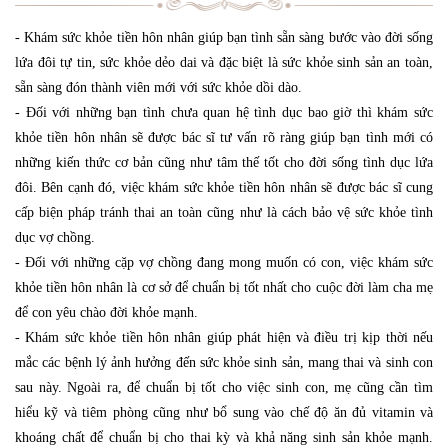
- Khám sức khỏe tiền hôn nhân giúp bạn tình sẵn sàng bước vào đời sống
lứa đôi tự tin, sức khỏe dẻo dai và đặc biệt là sức khỏe sinh sản an toàn,
sẵn sàng đón thành viên mới với sức khỏe dồi dào.
- Đối với những bạn tình chưa quan hệ tình dục bao giờ thì khám sức
khỏe tiền hôn nhân sẽ được bác sĩ tư vấn rõ ràng giúp bạn tình mới có
những kiến ​​thức cơ bản cũng như tâm thế tốt cho đời sống tình dục lứa
đôi. Bên cạnh đó, việc khám sức khỏe tiền hôn nhân sẽ được bác sĩ cung
cấp biện pháp tránh thai an toàn cũng như là cách bảo vệ sức khỏe tình
dục vợ chồng.
- Đối với những cặp vợ chồng đang mong muốn có con, việc khám sức
khỏe tiền hôn nhân là cơ sở để chuẩn bị tốt nhất cho cuộc đời làm cha mẹ
để con yêu chào đời khỏe mạnh.
- Khám sức khỏe tiền hôn nhân giúp phát hiện và điều trị kịp thời nếu
mắc các bệnh lý ảnh hưởng đến sức khỏe sinh sản, mang thai và sinh con
sau này. Ngoài ra, để chuẩn bị tốt cho việc sinh con, mẹ cũng cần tìm
hiểu kỹ và tiêm phòng cũng như bổ sung vào chế độ ăn đủ vitamin và
khoáng chất để chuẩn bị cho thai kỳ và khả năng sinh sản khỏe mạnh.