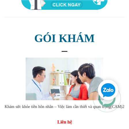
GÓI KHÁM
Khám sức khỏe tiền hôn nhân – Việc làm cần thiết và quan trọng(CAM)2
Liên hệ