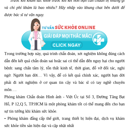
Trước khi khám sức khỏe trước khi kết hôn bạn cần chuẩn bị những gì
và chi phí khám là bao nhiêu? Hãy nhấp vào khung chat bên dưới để
được bác sĩ tư vấn ngay.
Trong trường hợp này, quá trình chẩn đoán, xét nghiệm không đúng cách
dẫn đến kết quả chẩn đoán sai hoặc sai có thể dẫn đến nguy hại cho người
bệnh: sang chấn tâm lý, tổn thất kinh tế, thời gian, đổ vỡ đối tác, nghi
ngờ. Người bạn đời… Vì vậy, để có kết quả chính xác, người bạn đời
phải đi xét nghiệm ở cơ quan tin cậy và bác sĩ có tay nghề chuyên
môn….
Phòng khám Chẩn đoán Hình ảnh - Việt Úc tại Số 3, Đường Tăng Bạt
Hổ, P 12,Q 5, TP.HCM là một phòng khám tốt có thể mang đến cho bạn
sự tin tưởng khi khám sức khỏe.
• Phòng khám đẳng cấp thế giới, trang thiết bị hiện đại, dịch vụ khám
sức khỏe tiền sản hiện đại và cập nhật nhất