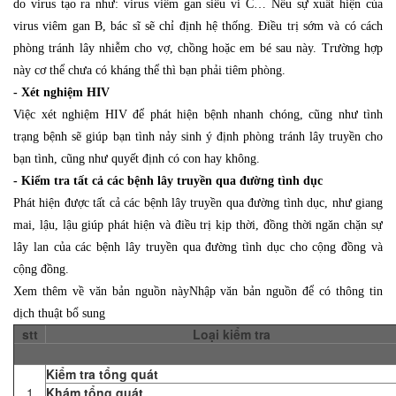
do virus tạo ra như: virus viêm gan siêu vi C… Nếu sự xuất hiện của
virus viêm gan B, bác sĩ sẽ chỉ định hệ thống. Điều trị sớm và có cách
phòng tránh lây nhiễm cho vợ, chồng hoặc em bé sau này. Trường hợp
này cơ thể chưa có kháng thể thì bạn phải tiêm phòng.
- Xét nghiệm HIV
Việc xét nghiệm HIV để phát hiện bệnh nhanh chóng, cũng như tình
trạng bệnh sẽ giúp bạn tình nảy sinh ý định phòng tránh lây truyền cho
bạn tình, cũng như quyết định có con hay không.
- Kiểm tra tất cả các bệnh lây truyền qua đường tình dục
Phát hiện được tất cả các bệnh lây truyền qua đường tình dục, như giang
mai, lậu, lậu giúp phát hiện và điều trị kịp thời, đồng thời ngăn chặn sự
lây lan của các bệnh lây truyền qua đường tình dục cho cộng đồng và
cộng đồng.
Xem thêm về văn bản nguồn nàyNhập văn bản nguồn để có thông tin
dịch thuật bổ sung
stt
Loại kiểm tra
Kiểm tra tổng quát
1
Khám tổng quát