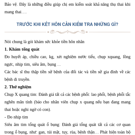
Bảo vệ. Đây là những điều giúp chị em kiểm soát khả năng thụ thai khi
mang thai….
TRƯỚC KHI KẾT HÔN CẦN KIỂM TRA NHỮNG GÌ?
Nói chung là gói khám sức khỏe tiền hôn nhân
1. Khám tổng quát
Đo huyết áp, chiều cao, kg, xét nghiệm nước tiểu, chụp xquang, lồng
ngực, nhịp tim, siêu âm, bụng ...
Các bác sĩ thu thập tiền sử bệnh của đối tác và tiền sử gia đình về các
bệnh di truyền.
2. Thử nghiệm
Chụp X quang tim: Đánh giá tất cả các bệnh phổi: lao phổi, bệnh phổi tắc
nghẽn mãn tính (báo cho nhân viên chụp x quang nếu bạn đang mang
thai hoặc nghi ngờ có con).
- Đo nhịp tim
Siêu âm tim tổng quát ổ bụng: Đánh giá tổng quát tất cả các cơ quan
trong ổ bụng, như: gan, túi mật, tụy, rùa, bệnh thận… Phát hiện toàn bộ