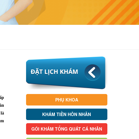
cấp
PHỤ KHOA
hân
 là
KHÁM TIỀN HÔN NHÂN
ằm
GÓI KHÁM TỔNG QUÁT CÁ NHÂN