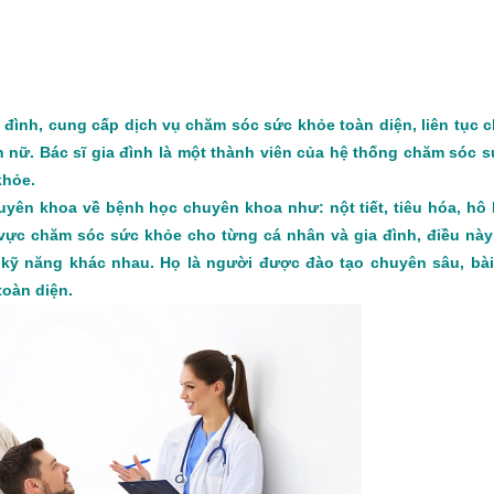
 đình, cung cấp dịch vụ chăm sóc sức khỏe toàn diện, liên tục 
n nữ. Bác sĩ gia đình là một thành viên của hệ thống chăm sóc 
khỏe.
yên khoa về bệnh học chuyên khoa như: nột tiết, tiêu hóa, hô
 vực chăm sóc sức khỏe cho từng cá nhân và gia đình, điều này
ều kỹ năng khác nhau. Họ là người được đào tạo chuyên sâu, bà
oàn diện.