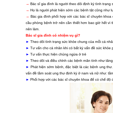
→
Bác sĩ gia đình là người theo dõi định kỳ tình trạng
→
Họ là người phát hiện sớm các bệnh tật cũng như l
→
Bác gia đình phối hợp với các bác sĩ chuyên khoa đ
cầu phòng bệnh trở nên cần thiết hơn bao giờ hết vì t
nên làm.
Bác sĩ gia đình có nhiệm vụ gì?
►
Theo dõi tình trạng sức khỏe chung của mỗi cá nh
►
Tư vấn cho cá nhân khi có bất kỳ vấn đề sức khỏe p
►
Tư vấn thực hiện chủng ngừa ở trẻ
►
Theo dõi và điều chỉnh các bệnh mãn tính như tăn
►
Phát hiện sớm bệnh, đặc biệt là các bệnh ung thư
vấn đề tầm soát ung thư định kỳ ở nam và nữ như: tầ
►
Phối hợp với các bác sĩ chuyên khoa để có chế độ đ