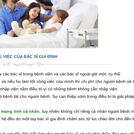
 VIỆC CỦA BÁC SĨ GIA ĐÌNH
các bác sĩ trong bệnh viện và các bác sĩ ngoài giờ một, cụ thể:
n
và nếu họ làm tốt công việc của mình thì chi phí cho người bệnh sẽ
 nhập viện nằm điều trị vì có những bệnh không cần nhập viện.
bệnh tật cho người bệnh. Sự can thiệp sớm trong điều trị là giải pháp
 mang tính cá nhân
, tuy nhiên không chỉ riêng cá nhân người bệnh 
ế hệ đều do một tay bác sĩ gia đình chăm sóc từ lúc chào đời cho đến
là sợi dây liên kết làm cho người bác sĩ có cái nhìn thấu đáo mọi v