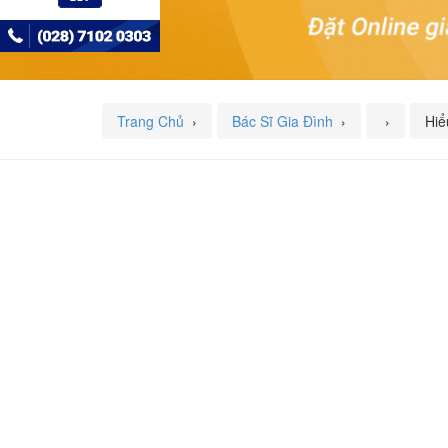
Trang Chủ
›
Bác Sĩ Gia Đình
›
›
Hiể