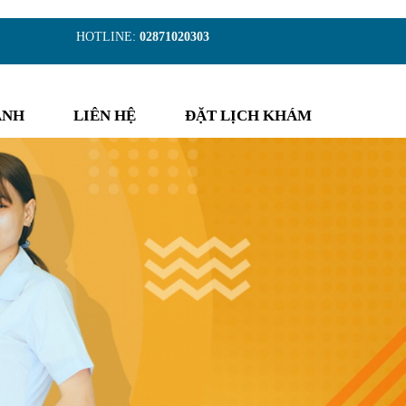
)
HOTLINE:
02871020303
ẢNH
LIÊN HỆ
ĐẶT LỊCH KHÁM