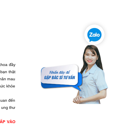
khoa đầy
bạn thật
 nhân mau
 sức khỏe
quan đến
 ung thư
ẤP VÀO