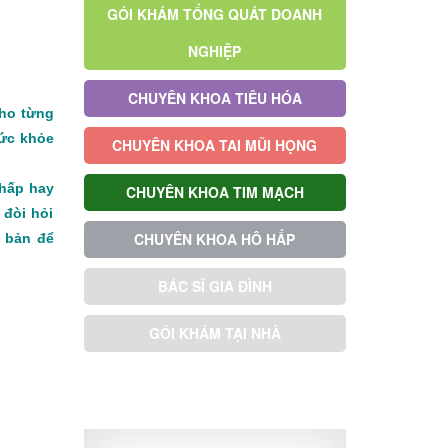
GÓI KHÁM TỔNG QUÁT DOANH
NGHIỆP
CHUYÊN KHOA TIÊU HÓA
cho từng
sức khỏe
CHUYÊN KHOA TAI MŨI HỌNG
 hấp hay
CHUYÊN KHOA TIM MẠCH
 đòi hỏi
CHUYÊN KHOA HÔ HẤP
i bản để
BÁC SĨ GIA ĐÌNH
GÓI KHÁM TẠI NHÀ
GÓI KHÁM ƯU TIÊN