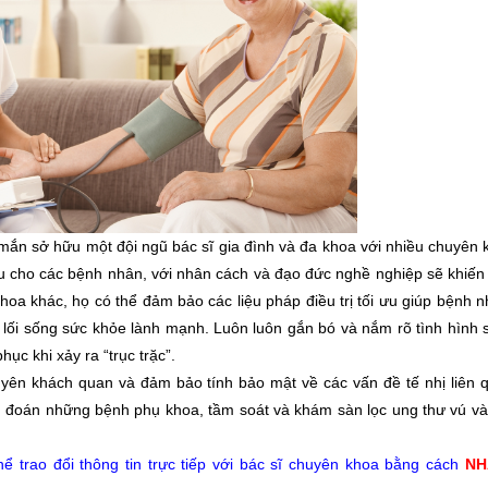
ắn sở hữu một đội ngũ bác sĩ gia đình và đa khoa với nhiều chuyên 
u cho các bệnh nhân, với nhân cách và đạo đức nghề nghiệp sẽ khiến 
hoa khác, họ có thể đảm bảo các liệu pháp điều trị tối ưu giúp bệnh
ì lối sống sức khỏe lành mạnh. Luôn luôn gắn bó và nắm rõ tình hình
ục khi xảy ra “trục trặc”.
yên khách quan và đảm bảo tính bảo mật về các vấn đề tế nhị liên 
n đoán những bệnh phụ khoa, tầm soát và khám sàn lọc ung thư vú và
ể trao đổi thông tin trực tiếp với bác sĩ chuyên khoa bằng cách
NH