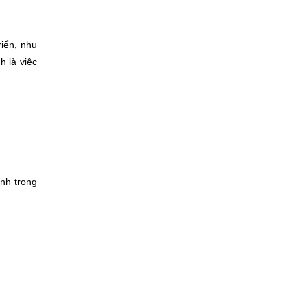
riển, nhu
h là việc
nh trong