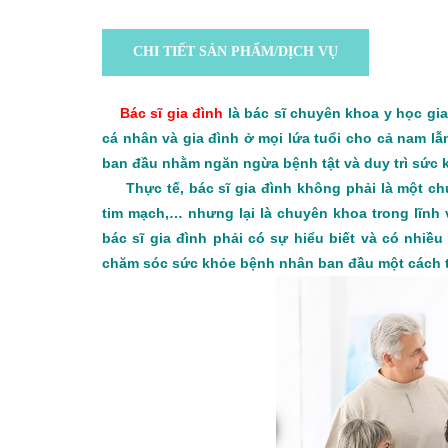
CHI TIẾT SẢN PHẨM/DỊCH VỤ
Bác sĩ gia đình
là bác sĩ chuyên khoa y học gia
cá nhân và gia đình ở mọi lứa tuổi cho cả nam lẫ
ban đầu nhằm ngăn ngừa bệnh tật và duy trì sức 
Thực tế, bác sĩ gia đình không phải là một chu
tim mạch,… nhưng lại là chuyên khoa trong lĩnh
bác sĩ gia đình phải có sự hiểu biết và có nhi
chăm sóc sức khỏe bệnh nhân ban đầu một cách t