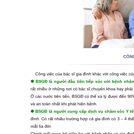
CÔNG
Công việc của bác sĩ gia đình khác với công việc của 
BSGĐ là người đầu tiên tiếp xúc với bệnh nhâ
✽
rất nhiều ở những nơi có bác sĩ chuyên khoa hay phải
Ở các nước tiên tiến, BSGĐ có thể xử lý được đến 90% 
và an toàn nhất khi phát hiện bệnh.
BSGĐ là người cung cấp dịch vụ chăm sóc Y tế
✽
đình. Có rất nhiều trường hợp cả gia đình có 3 – 4 th
mắt lìa đời.
Chính mối quan hệ giữa họ với bệnh nhân và gia đình 