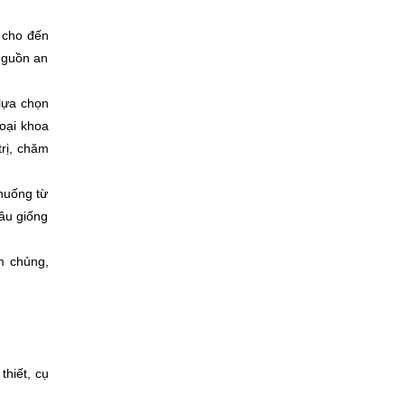
i cho đến
 nguồn an
lựa chọn
goại khoa
rị, chăm
huống từ
âu giống
m chủng,
thiết, cụ