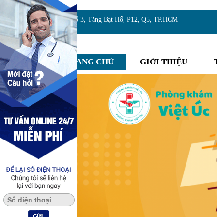
Địa chỉ:Số 3, Tăng Bạt Hổ, P12, Q5, TP.HCM
TRANG CHỦ
GIỚI THIỆU