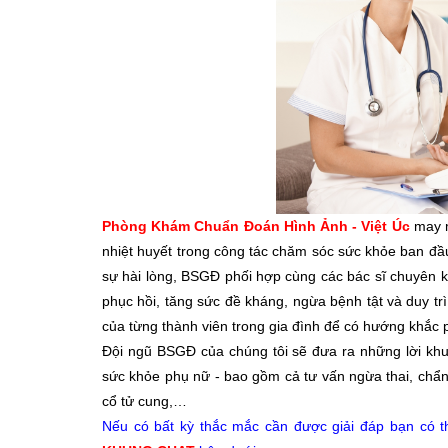
Phòng Khám Chuẩn Đoán Hình Ảnh - Việt Úc
may m
nhiệt huyết trong công tác chăm sóc sức khỏe ban đầ
sự hài lòng, BSGĐ phối hợp cùng các bác sĩ chuyên k
phục hồi, tăng sức đề kháng, ngừa bệnh tật và duy tr
của từng thành viên trong gia đình để có hướng khắc ph
Đội ngũ BSGĐ của chúng tôi sẽ đưa ra những lời khu
sức khỏe phụ nữ - bao gồm cả tư vấn ngừa thai, chẩ
cổ tử cung,…
Nếu có bất kỳ thắc mắc cần được giải đáp bạn có th