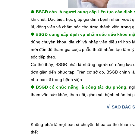
BSGĐ còn là người cung cấp liên tục các dịch
✽
khi chết. Đặc biệt, học giúp gia đình bệnh nhân vượt 
ủi, động viên và chăm sóc cho từng thành viên trong g
BSGĐ cung cấp dịch vụ chăm sóc sức khỏe một
✽
đúng chuyên khoa, địa chỉ và nhập viện điều trị hợp l
mời đến để tham gia cuộc phẫu thuật nhằm tạo tâm lý
sóc tiếp theo.
Có thể thấy, BSGĐ phải là những người có năng lực c
đơn giản đến phức tạp. Trên cơ sở đó, BSGĐ chính là
như bác sĩ trong bệnh viện.
BSGĐ có chức năng là công tác dự phòng
,
ngh
✽
tham vấn sức khỏe, theo dõi, giám sát bệnh nhân tại
VÌ SAO BÁC S
Không phải là một bác sĩ chuyên khoa có thể khám và đ
thể: