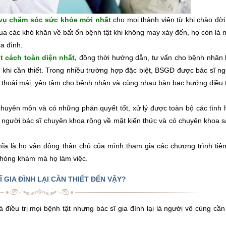
 vụ chăm sóc sức khỏe mới nhất
cho mọi thành viên từ khi chào đờ
qua các khó khăn về bất ổn bệnh tật khi không may xảy đến, họ còn là
ia đình.
 cách toàn diện nhất,
đồng thời hướng dẫn, tư vấn cho bệnh nhân 
ý khi cần thiết. Trong nhiều trường hợp đặc biệt, BSGĐ được bác sĩ n
 thoải mái, yên tâm cho bệnh nhân và cùng nhau bàn bạc hướng điều t
huyên môn và có những phán quyết tốt, xử lý được toàn bộ các tình 
 người bác sĩ chuyên khoa rộng về mặt kiến thức và có chuyên khoa s
ĩa là họ vận động thân chủ của mình tham gia các chương trình tiê
 phòng khám mà họ làm việc.
Ĩ GIA ĐÌNH LẠI CẦN THIẾT ĐẾN VẬY?
iều trị mọi bệnh tật nhưng bác sĩ gia đình lại là người vô cùng cần 