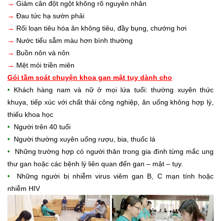
→
Giảm cân đột ngột không rõ nguyên nhân
→
Đau tức hạ sườn phải
→
Rối loạn tiêu hóa ăn không tiêu, đầy bụng, chướng hơi
→
Nước tiểu sẫm màu hơn bình thường
→
Buồn nôn và nôn
→
Mệt mỏi triền miên
Gói tầm soát chuyện khoa gan mật tụy dành cho
•
Khách hàng nam và nữ ở mọi lứa tuổi: thường xuyên thức
khuya, tiếp xúc với chất thải công nghiệp, ăn uống không hợp lý,
thiếu khoa học
•
Người trên 40 tuổi
•
Người thường xuyên uống rượu, bia, thuốc lá
•
Những trường hợp có người thân trong gia đình từng mắc ung
thư gan hoặc các bệnh lý liên quan đến gan – mật – tụy.
•
Những người bị nhiễm virus viêm gan B, C mạn tính hoặc
nhiễm HIV