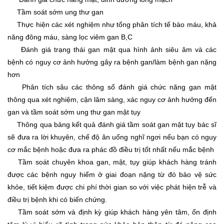
Tầm soát sớm ung thư gan
Thực hiện các xét nghiệm như tổng phân tích tế bào máu, khả
năng đông máu, sàng lọc viêm gan B,C
Đánh giá trạng thái gan mật qua hình ảnh siêu âm và các
bệnh có nguy cơ ảnh hưởng gây ra bệnh gan/làm bệnh gan nặng
hơn
Phân tích sâu các thông số đánh giá chức năng gan mật
thông qua xét nghiệm, cận lâm sàng, xác nguy cơ ảnh hưởng đến
gan và tầm soát sớm ung thư gan mật tụy
Thông qua bảng kết quả đánh giá tầm soát gan mật tụy bác sĩ
sẽ đưa ra lời khuyên, chế độ ăn uống nghĩ ngơi nếu bạn có nguy
cơ mắc bệnh hoặc đưa ra phác đồ điều trị tốt nhất nếu mắc bệnh
Tầm soát chuyên khoa gan, mật, tụy giúp khách hàng tránh
được các bệnh nguy hiểm ở giai đoạn nặng từ đó bảo vệ sức
khỏe, tiết kiệm được chi phí thời gian so với việc phát hiện trễ và
điều trị bệnh khi có biến chứng.
Tầm soát sớm và định kỳ giúp khách hàng yên tâm, ổn định