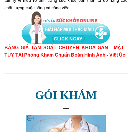
tâm lý vì hiểu rõ tình trạng sức khỏe bản thân từ đó nâng cao
chất lượng cuộc sống và công việc.
BẢNG GIÁ TẦM SOÁT CHUYÊN KHOA GAN - MẬT -
TỤY TẠI Phòng Khám Chuẩn Đoán Hình Ảnh - Việt Úc
GÓI KHÁM