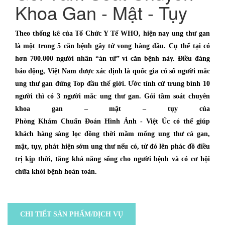
Khoa Gan - Mật - Tụy
Theo thống kê của Tổ Chức Y Tế WHO, hiện nay ung thư gan
là một trong 5 căn bệnh gây tử vong hàng đầu. Cụ thể tại có
hơn 700.000 người nhân “án tử” vì căn bệnh này. Điều đáng
báo động, Việt Nam được xác định là quốc gia có số người mắc
ung thư gan đứng Top đầu thế giới. Ước tính cứ trung bình 10
người thì có 3 người mắc ung thư gan. Gói tầm soát chuyên
khoa gan – mật – tụy của
Phòng Khám Chuẩn Đoán Hình Ảnh - Việt Úc có thể giúp
khách hàng sàng lọc đồng thời mầm mống ung thư cả gan,
mật, tụy, phát hiện sớm ung thư nếu có, từ đó lên phác đồ điều
trị kịp thời, tăng khả năng sống cho người bệnh và có cơ hội
chữa khỏi bệnh hoàn toàn.
CHI TIẾT SẢN PHẨM/DỊCH VỤ