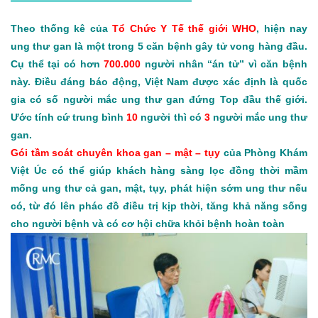
Theo thống kê của
Tổ Chức Y Tế thế giới WHO
, hiện nay
ung thư gan là một trong 5 căn bệnh gây tử vong hàng đầu.
Cụ thể tại có hơn
700.000
người nhân “án tử” vì căn bệnh
này. Điều đáng báo động, Việt Nam được xác định là quốc
gia có số người mắc ung thư gan đứng Top đầu thế giới.
Ước tính cứ trung bình
10
người thì có
3
người mắc ung thư
gan.
Gói tầm soát chuyên khoa gan – mật – tụy
của Phòng Khám
Việt Úc có thể giúp khách hàng sàng lọc đồng thời mầm
mống ung thư cả gan, mật, tụy, phát hiện sớm ung thư nếu
có, từ đó lên phác đồ điều trị kịp thời, tăng khả năng sống
cho người bệnh và có cơ hội chữa khỏi bệnh hoàn toàn