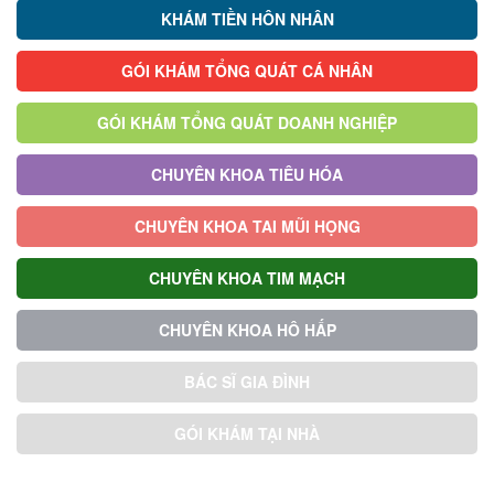
KHÁM TIỀN HÔN NHÂN
GÓI KHÁM TỔNG QUÁT CÁ NHÂN
GÓI KHÁM TỔNG QUÁT DOANH NGHIỆP
CHUYÊN KHOA TIÊU HÓA
CHUYÊN KHOA TAI MŨI HỌNG
CHUYÊN KHOA TIM MẠCH
CHUYÊN KHOA HÔ HẤP
BÁC SĨ GIA ĐÌNH
GÓI KHÁM TẠI NHÀ
GÓI KHÁM ƯU TIÊN