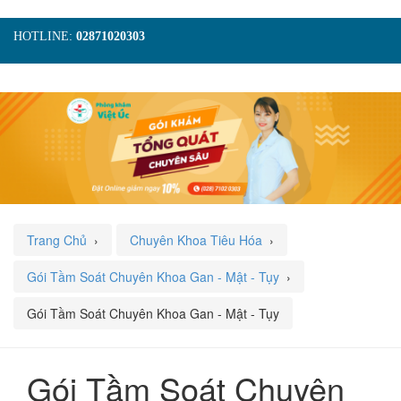
HOTLINE:
02871020303
TRANG CHỦ
GIỚI THIỆU
TIN TỨC
DỊCH VỤ
GÓI KHÁM
HÌNH ẢNH
LIÊN HỆ
ĐẶT LỊCH KHÁM
Trang Chủ
›
Chuyên Khoa Tiêu Hóa
›
Gói Tầm Soát Chuyên Khoa Gan - Mật - Tụy
›
Gói Tầm Soát Chuyên Khoa Gan - Mật - Tụy
Gói Tầm Soát Chuyên