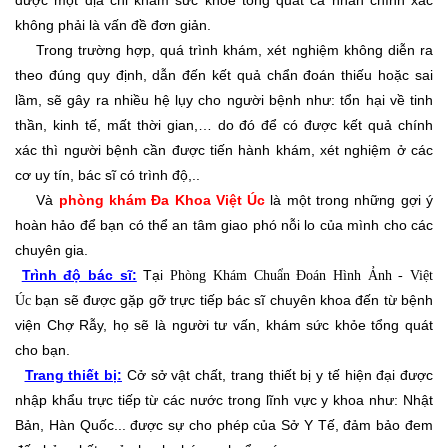
được một địa chỉ khám sức khỏe tổng quát cá nhân chính xác
không phải là vấn đề đơn giản.
Trong trường hợp, quá trình khám, xét nghiệm không diễn ra
theo đúng quy định, dẫn đến kết quả chẩn đoán thiếu hoặc sai
lầm, sẽ gây ra nhiều hệ lụy cho người bệnh như: tổn hại về tinh
thần, kinh tế, mất thời gian,… do đó để có được kết quả chính
xác thì người bệnh cần được tiến hành khám, xét nghiệm ở các
cơ uy tín, bác sĩ có trình độ,..
Và
phòng khám Đa Khoa Việt Úc
là một trong những gợi ý
hoàn hảo để bạn có thể an tâm giao phó nỗi lo của mình cho các
chuyên gia.
Trình độ bác sĩ:
Tại
Phòng Khám Chuẩn Đoán Hình Ảnh - Việt
bạn sẽ được gặp gỡ trực tiếp bác sĩ chuyên khoa đến từ bệnh
Úc
viện Chợ Rẫy, họ sẽ là người tư vấn, khám sức khỏe tổng quát
cho bạn.
Trang thiết bị:
Cở sở vật chất, trang thiết bị y tế hiện đại được
nhập khẩu trực tiếp từ các nước trong lĩnh vực y khoa như: Nhật
Bản, Hàn Quốc... được sự cho phép của Sở Y Tế, đảm bảo đem