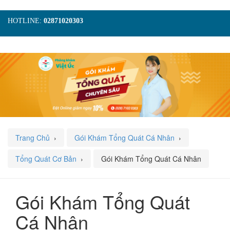
HOTLINE:
02871020303
TRANG CHỦ
GIỚI THIỆU
TIN TỨC
DỊCH VỤ
GÓI KHÁM
HÌNH ẢNH
LIÊN HỆ
ĐẶT LỊCH KHÁM
Trang Chủ
›
Gói Khám Tổng Quát Cá Nhân
›
Tổng Quát Cơ Bản
›
Gói Khám Tổng Quát Cá Nhân
Gói Khám Tổng Quát
Cá Nhân