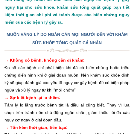
nguy hại cho sức khỏe, khám sức tổng quát giúp bạn tiết
kiệm thời gian chi phí và tránh được các biến chứng nguy
hiểm của các bệnh lý gây ra.
MUÔN VÀNG LÝ DO NGĂN CẢN MỌI NGƯỜI ĐẾN VỚI KHÁM
SỨC KHỎE TỔNG QUÁT CÁ NHÂN
→ Không có bệnh, không cần đi khám:
Đa số các bệnh chỉ phát hiện khi đã có biến chứng hoặc triệu
chứng điển hình khi ở giai đoạn muộn. Nên khám sức khỏe định
kỳ sẽ giúp đánh giá các yếu tố nguy cơ gây bệnh để có biện pháp
ngừa và xử lý ngay từ khi “mới chớm”
→ Sợ biết bệnh lại lo thêm:
Tâm lý lo lắng trước bệnh tật là điều ai cũng biết. Thay vì lựa
chọn trốn tránh nên chủ động ngăn chặn, giảm thiểu tối đa các
nguy cơ ngay ở giai đoạn đầu.
→ Tốn kém thời gian, tiền bạc: