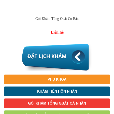
Gói Khám Tổng Quát Cơ Bản
Liên hệ
PHỤ KHOA
KHÁM TIỀN HÔN NHÂN
GÓI KHÁM TỔNG QUÁT CÁ NHÂN