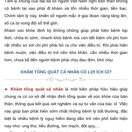
Tâm lý chung của đại đa số người Việt Nam nghĩ bản thân không
có bệnh tại sao phải đi khám và tốn nhiều thời gian, tiền bạc.
Chính tâm lý này, khiến số người mắc ở giai đoạn nặng tăng lên,
số ca tử vong đội sổ thế giới.
Khám sức khỏe định kỳ không những giúp phát hiện bệnh kịp
thời, chữa trị sớm, nhanh khỏi bệnh mà còn tiết kiệm chi phí hơn
rất nhiều so với chi phí phải bỏ ra cho việc điều trị. Khi phái hiện
bệnh muộn, việc điều trị trở nên khó khăn, cần nhiều thời gian
hơn, chưa kể đến người bệnh phải chịu đau đớn, khó chịu
KHÁM TỔNG QUÁT CÁ NHÂN CÓ LỢI ÍCH GÌ?
► Khám tổng quát cá nhân
là một biện pháp hữu hiệu giúp
chúng ra có cơ sở để nhận định tổng quán về sức khỏe của bản
thân, thông qua kết quả xét nghiệm và sự tư vấn của bác sĩ. VIệc
này giúp bạn phát hiện sớm nhất những bệnh lý bất thường, đặc
biệt là nhiều bệnh lý nguy hiểm đang dần trở nên phổ biến hiện
nay như: ung thư, tiểu đường, tim mạch, đột quỵ,…