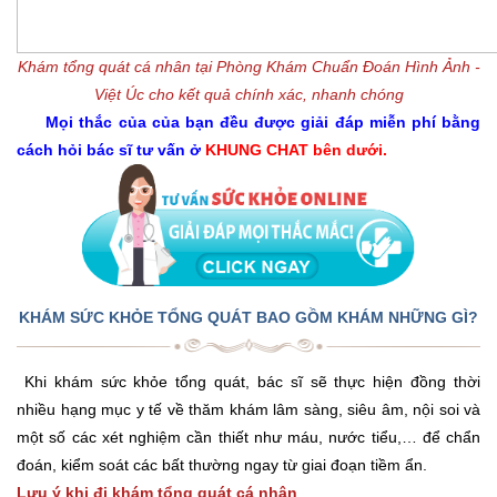
Khám tổng quát cá nhân tại Phòng Khám Chuẩn Đoán Hình Ảnh -
Việt Úc cho kết quả chính xác, nhanh chóng
Mọi thắc của của bạn đều được giải đáp miễn phí bằng
cách hỏi bác sĩ tư vấn ở
KHUNG CHAT
bên dưới.
​KHÁM SỨC KHỎE TỔNG QUÁT BAO GỒM KHÁM NHỮNG GÌ?
Khi khám sức khỏe tổng quát, bác sĩ sẽ thực hiện đồng thời
nhiều hạng mục y tế về thăm khám lâm sàng, siêu âm, nội soi và
một số các xét nghiệm cần thiết như máu, nước tiểu,… để chẩn
đoán, kiểm soát các bất thường ngay từ giai đoạn tiềm ẩn.
Lưu ý khi đi khám tổng quát cá nhân