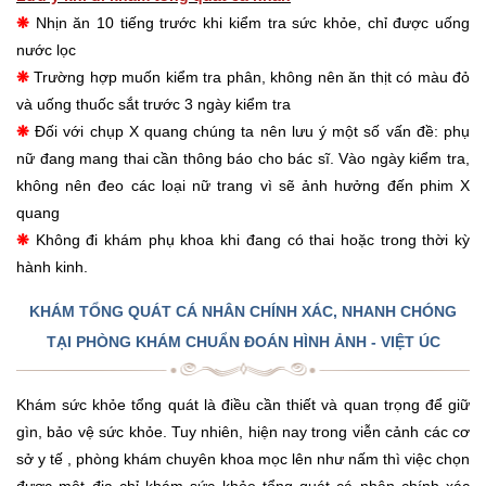
❋
Nhịn ăn 10 tiếng trước khi kiểm tra sức khỏe, chỉ được uống
nước lọc
❋
Trường hợp muốn kiểm tra phân, không nên ăn thịt có màu đỏ
và uống thuốc sắt trước 3 ngày kiểm tra
❋
Đối với chụp X quang chúng ta nên lưu ý một số vấn đề: phụ
nữ đang mang thai cần thông báo cho bác sĩ. Vào ngày kiểm tra,
không nên đeo các loại nữ trang vì sẽ ảnh hưởng đến phim X
quang
❋
Không đi khám phụ khoa khi đang có thai hoặc trong thời kỳ
hành kinh.
KHÁM TỔNG QUÁT CÁ NHÂN CHÍNH XÁC, NHANH CHÓNG
TẠI PHÒNG KHÁM CHUẨN ĐOÁN HÌNH ẢNH - VIỆT ÚC
Khám sức khỏe tổng quát là điều cần thiết và quan trọng để giữ
gìn, bảo vệ sức khỏe. Tuy nhiên, hiện nay trong viễn cảnh các cơ
sở y tế , phòng khám chuyên khoa mọc lên như nấm thì việc chọn