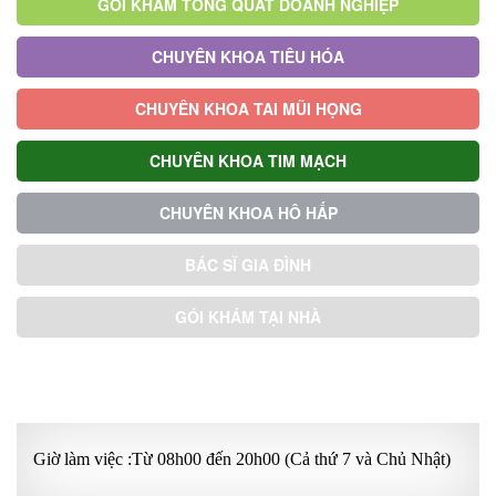
GÓI KHÁM TỔNG QUÁT DOANH NGHIỆP
CHUYÊN KHOA TIÊU HÓA
CHUYÊN KHOA TAI MŨI HỌNG
CHUYÊN KHOA TIM MẠCH
CHUYÊN KHOA HÔ HẤP
BÁC SĨ GIA ĐÌNH
GÓI KHÁM TẠI NHÀ
GÓI KHÁM ƯU TIÊN
Giờ làm việc :Từ 08h00 đến 20h00 (Cả thứ 7 và Chủ Nhật)