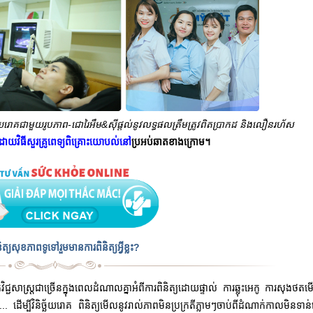
និច្ឆ័យរោគជាមួយរូបភាព-ជោរៃអឹម&ស៊ីផ្តល់នូវលទ្ធផលត្រឹមត្រូវពិតប្រាកដ និងលឿនរហ័ស
ដោយវិធីសួរគ្រូពេទ្យពិគ្រោះយោបល់នៅ
ប្រអប់ឆាតខាងក្រោម។
និត្យសុខភាពទូទៅរួមមានការពិនិត្យអ្វីខ្លះ?
ិជ្ជសាស្រ្តជាច្រើន
ក្នុងពេលដំណាលគ្នា
អំពីការពិនិត្យដោយផ្ទាល់ ការឆ្លុះអេកូ ការសុងថត
 ដើម្បីវិនិច្ឆ័យរោគ ពិនិត្យមើលនូវរាល់ភាពមិនប្រក្រតីភ្លាមៗចាប់ពីដំណាក់កាលមិន