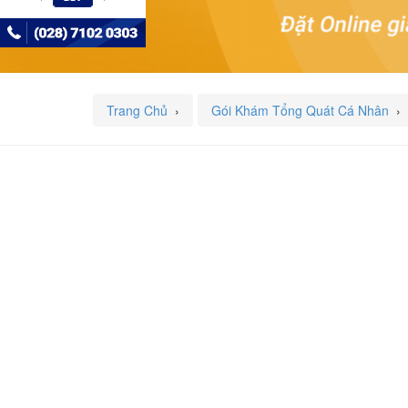
Trang Chủ
›
Gói Khám Tổng Quát Cá Nhân
›