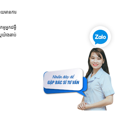
 ដោយមានការ
មអ្នកជម្ងឺ
ស្តយ៉ាងឆាប់