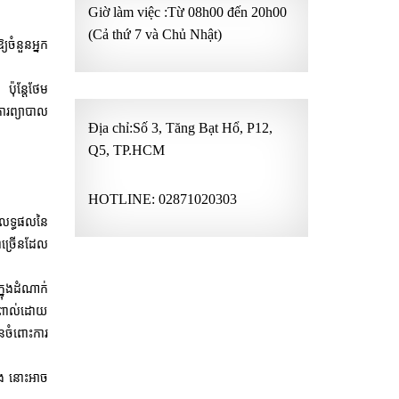
Giờ làm việc :Từ 08h00 đến 20h00
(Cả thứ 7 và Chủ Nhật)
យចំនួនអ្នក
៉ុន្តែថែម
ារព្យាបាល
Địa chỉ:Số 3, Tăng Bạt Hổ, P12,
Q5, TP.HCM
HOTLINE:
02871020303
ៈលទ្ធផលនៃ
ជាច្រើនដែល
នុងដំណាក់
៉ះពាល់ដោយ
ចំពោះការ
ង នោះអាច