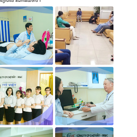
ព្យាបាល និងការឈឺចាប់។