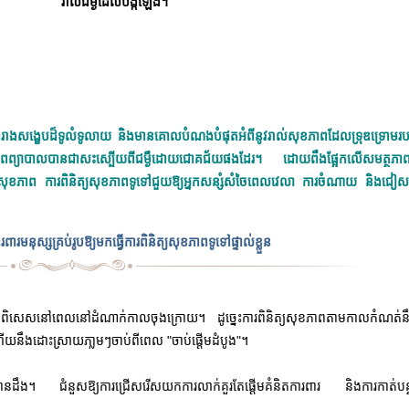
រាល់ជម្ងឺដែលបង្កឡើង។
រាងសង្ខេបដ៏ទូលំទូលាយ និងមានគោលបំណងបំផុតអំពីនូវរាល់សុខភាពដែលទ្រុឌទ្រោមរបស់អ្
មត្ថភាពព្យាបាលបានជាសះស្បើយពីជម្ងឺដោយជោគជ័យផងដែរ។ ដោយពឹងផ្អែកលើសមត្ថភាពធ្វ
ាក់ដល់សុខភាព ការពិនិត្យសុខភាពទូទៅជួយឱ្យអ្នកសន្សំសំចៃពេលវេលា ការចំណាយ និងជៀស
ពារមនុស្សគ្រប់រូបឱ្យមកធ្វើការពិនិត្យសុខភាពទូទៅផ្ទាល់ខ្លួន
ាពិសេសនៅពេលនៅដំណាក់កាលចុងក្រោយ។ ដូច្នេះការពិនិត្យសុខភាពតាមកាលកំណត់ន
រ ហើយនឹងដោះស្រាយភា្លមៗចាប់ពីពេល "ចាប់ផ្តើមដំបូង"។
ប់គ្នាបានដឹង។ ជំនួសឱ្យការជ្រើសរើសយកការលាក់គួរតែផ្តើមគំនិតការពារ និងការកាត់បន្