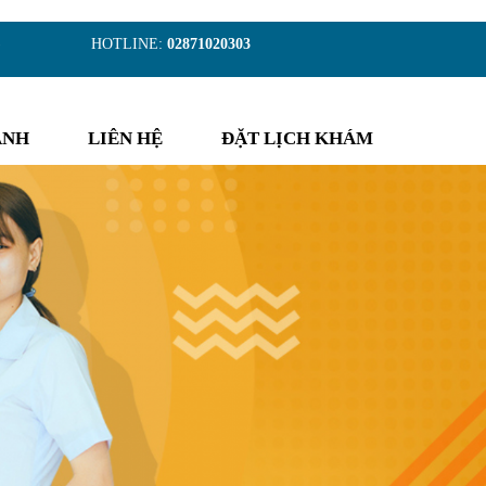
)
HOTLINE:
02871020303
ẢNH
LIÊN HỆ
ĐẶT LỊCH KHÁM