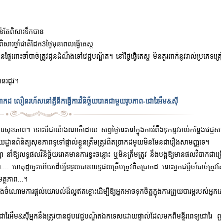
ន់តែពិសារទឹកបាន
សារថ្នាំជាតិដែក
3ថ្ងៃ
មុនពេលធ្វើតេស្ត
នផ្ទៃពោះចាំបាច់ត្រូវជូនដំណឹងទៅវេជ្ជបណ្ឌិត។ នៅថ្ងៃធ្វើតេស្ត មិនគួរពាក់នូវរាល់ប្រភេទគ្
ានរដូវ។
ិតប្រាកដ លឿនរហ័សនៅគ្លីនីកធ្វើការវិនិច្ឆ័យរោគជាមួយរូបភាព-ជោរៃអឹម&ស៊ី
ការពារសុខភាព។ ទោះបីជាយ៉ាងណាក៏ដោយ សព្វថ្ងៃ
នេះនៅក្នុងការរំពឹងទុកនូវរាល់កន្លែងវេជ្ជសាស
ពិនិត្យសុខភាពទូទៅផ្ទាល់ខ្លួនត្រឹមត្រូវពិតប្រាកដមួយមិនមែនជារឿង
សាមញ្ញទេ។
ា នាំឱ្យលទ្ធផលវិនិច្ឆ័យរោគមានការខ្វះចន្លោះ ឬមិនត្រឹមត្រូវ នឹងបង្កឱ្យមានផលវិបាកជាច្
ា.... ហេតុដូច្នេះហើយដើម្បីទទួលបានលទ្ធផលត្រឹមត្រូវពិតប្រាកដ នោះអ្នកជម្ងឺចាំបាច់ត្រូវត
មត្ថភាព...។
នុងចំណោមការផ្តល់យោបល់ដ៏ល្អឥតខ្ចោះ
ដើម្បីឱ្យអ្នកអាចទុកចិត្តក្នុងការព្រួយបារម្ភរបស់អ្នក
ាព-ជោរៃអឹម&ស៊ីអ្នកនឹងត្រូវបានជួបវេជ្ជបណ្ឌិតឯកទេសដោយផ្ទាល់ដែលមកពីមន្ទីរពេទ្យជោរៃ ព