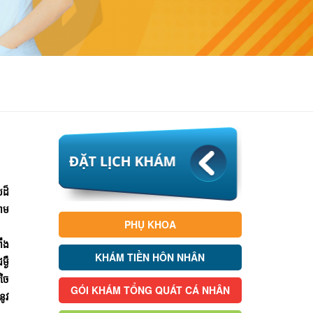
បដ៏
ោម
PHỤ KHOA
ឹង
KHÁM TIỀN HÔN NHÂN
្ងឺ
ំចៃ
GÓI KHÁM TỔNG QUÁT CÁ NHÂN
នូវ