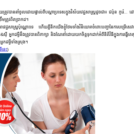
សម័យត្រូវបាននាំចូលដោយផ្ទាល់ពីបណ្តាប្រទេសក្នុងវិស័យវេជ្ជសាស្ត្រដូចជា៖ ជប៉ុន កូរ៉េ...
ឹមត្រូវពិតប្រាកដ។
វេជ្ជសាស្រ្តប៉ុណ្ណោះទេ ហើយគ្លីនីកយើងខ្ញុំថែមទាំងវិនិយោគចំពោះបញ្ហានៃការបម្រើសេវាកម្
ម&ស៊ី អ្នកជម្ងឺនឹងត្រូវបានពិភាក្សា និងណែនាំដោយយកចិត្តទុកដាក់អំពីនីតិវិធីក្នុងការធ្វើតេ
នកជម្ងឺទាំងស្រុង។
ីនេះ
)