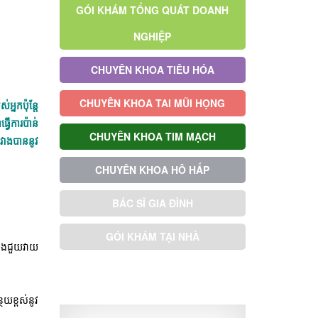
GÓI KHÁM TỔNG QUÁT DOANH
NGHIỆP
CHUYÊN KHOA TIÊU HÓA
CHUYÊN KHOA TAI MŨI HỌNG
នកប៉ុន្តែ
ើការប៉ាន់
CHUYÊN KHOA TIM MẠCH
វាងបាននូវ
CHUYÊN KHOA HÔ HẤP
BÁC SĨ GIA ĐÌNH
GÓI KHÁM TẠI NHÀ
ឹងជួយវាយ
GÓI KHÁM ƯU TIÊN
ថយខ្ពស់នូវ