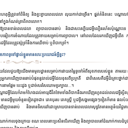
េតុអ្វីត្រូវទៅពិនិត្យ និងខ្ជះខ្ជាយពេលវេលា លុយកាក់ជាច្រើន។ ផ្នត់គំនិតនេះ បណ្តាលឱ្
នៅក្នុងកំណត់ត្រាពិភពលោក។
្ងឺឱ្យបានទាន់ពេលវេលា ព្យាបាលបានឆាប់ និងជាសះស្បើយជម្ងឺលឿនរហ័សប៉ុណ្ណោះទេ ប
រៀបធៀបការចំណាយដែលត្រូវចាយសម្រាប់ការព្យាបាល។ នៅពេលដែលរកឃើញជម្ងឺយឺត ក
្ងឺដែលត្រូវស៊ូទ្រាំនឹងការឈឺចាប់ ឬពិបាកទ្រាំ។
ុខភាពទូទៅផ្ទាល់ខ្លួនមានសារៈប្រយោជន៍អ្វីខ្លះ?
ាពមួយដែលជួយឱ្យយើងមានមូលដ្ឋានសម្រាប់ការវាយតម្លៃទូទៅអំពីសុខភាពរបស់ខ្លួន តាមរយ
ឱ្យអ្នករកឃើញបានឆាប់បំផុតនូវរាល់ជម្ងឺដែលខុសពីប្រក្រតី ជាពិសេសគឺជម្ងឺដ៏គ្រោះថ្នាក់
ទឹកនោមផ្អែម បេះដូង ឬដាច់សរសៃឈាមខួរក្បាល...។
តាជម្ងឺដែលកំរាមកំហែងដល់អាយុជីវិតថែមទាំងពិបាកនឹងរកឃើញរហូតដល់ពេលជម្ងឺស្ថិតក្
 មានជម្ងឺមួយចំនួនទៀតដូចជា៖ រោគបុរស រោគស្រ្តី ឬជម្ងឺសង្គមផ្សេងៗទៀតក៏មាន ផលប
ញបានឆាប់ និងមានទិសដៅដោះស្រាយបានទាន់ពេលវេលាសុទ្ធតែមានអត្ថន័យវិជ្ជមាន
ៅដំណាក់កាលចុងក្រោយ
ខណៈពេលនោះប្រសិនបើរកឃើញ និងព្យាបាលនៅដំណាក់កាលដំបូ