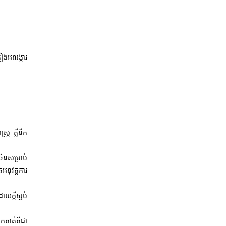
រឿងអលង្ការ
្រ្ត គ្លីនីក
រើនសម្រាប់
ែអនុវត្តការ
ដោយក្តីស្ងប់
ួកគាត់គឺ
ជា