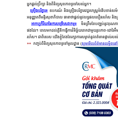
អ្នកផ្តល់ប្រឹក្សា និង
ពិនិត្យសុខភាពទូទៅរបស់
អ្នក។
គ្រឿងបរិក្ខារ
ឧបករណ៍
គ្រឿងបរិក្ខារវេជ្ជសាស្រ្តទំនើបទាន់
៖
និង
អនុញ្ញាតពីមន្ទីរសុខាភិបាល ធានាថាផ្តល់នូវលទ្ធផលលឿនរហ័ស និងត្រ
អាកប្បកិរិយានៃការបម្រើសេវាកម្ម៖
មិនត្រឹមតែបញ្ឈប់នូវគុណភាព
ផងដែរ។ ពេលមកដល់
គ្លីនីកធ្វើការវិនិច្ឆ័យរោគជាមួយរូបភាព-ជោរៃអឹ
រហ័ស។ ជាពិសេស យើងខ្ញុំតែងតែរក្សាការសម្ងាត់នូវពត៌មានផ្ទាល់របស់អ្
++
កញ្ចប់ពិនិត្យសុខភាពទូទៅមូលដ្ឋាន
(
សូមមើលព័ត៌មានលម្អិតនៅទ