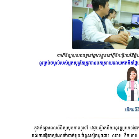
ការពិនិត្យសុខភាពទូទៅផ្ទាល់ខ្លួននៅ
គ្លីនីកធ្វើការវិ
នូវគ្រប់ចម្ងល់របស់អ្នកសុទ្ធតែត្រូវបានបកស្រាយដោយឥតគិតថ្លៃ
​តើការពិ
ក្នុងកំឡុងពេលពិនិត្យសុខភាពទូទៅ វេជ្ជបណ្ឌិតនឹងអនុវត្តប្រភេទផ្នែកវ
រាល់ការធ្វើតេស្តដែលចំាបាច់មួយចំនួនទៀតដូចជា៖ ឈាម ទឹកនោម....