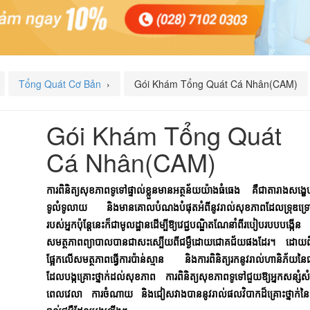
Tổng Quát Cơ Bản
›
Gói Khám Tổng Quát Cá Nhân(CAM)
Gói Khám Tổng Quát
Cá Nhân(CAM)
ការពិនិត្យសុខភាពទូទៅផ្ទាល់ខ្លួនមានអត្ថន័យយ៉ាងធំធេង គឺជាតារាងសង្ខេ
ទូលំទូលាយ និងមានគោលបំណងបំផុតអំពីនូវរាល់សុខភាពដែលទ្រុឌទ្រ
របស់អ្នកប៉ុន្តែនេះក៏ជាមូលដ្ឋានដើម្បីឱ្យវេជ្ជបណ្ឌិតណែនាំពីរបៀបរបបបង្កើន
សមត្ថភាពព្យាបាលបានជាសះស្បើយពីជម្ងឺដោយជោគជ័យផងដែរ។ ដោយព
ផ្អែកលើសមត្ថភាពធ្វើការប៉ាន់ស្មាន និងការពិនិត្យរកនូវរាល់ហានិភ័យនៃជម
ដែលបង្កគ្រោះថ្នាក់ដល់សុខភាព ការពិនិត្យសុខភាពទូទៅជួយឱ្យអ្នកសន្សំស
ពេលវេលា ការចំណាយ និងជៀសវាងបាននូវរាល់ផលវិបាកដ៏គ្រោះថ្នាក់នៃ