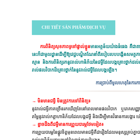
CHI TIẾT SẢN PHẨM/DỊCH VỤ
ការពិនិត្យសុខភាពទូទៅផ្ទាល់ខ្លួន
មានអត្ថន័យយ៉ាងធំធេង គឺជាតា
នេះក៏ជាមូលដ្ឋានដើម្បីឱ្យវេជ្ជបណ្ឌិតណែនាំពីរបៀបរបបបង្កើនស
ស្មាន និងការពិនិត្យរកនូវរាល់ហានិភ័យនៃជម្ងឺដែលបង្កគ្រោះថ្ន
រាល់ផលវិបាកដ៏គ្រោះថ្នាក់នៃនូវរាល់ជម្ងឺដែលបង្កឡើង។
ការប្រាប់ពីមូលហេតុនៃការការ
→ មិនមានជម្ងឺ មិនត្រូវការទៅពិនិត្យ៖
នូវរាល់ជម្ងឺភាគច្រើនរកឃើញតែនៅពេលមានផលវិបាក ឬរោគសញ្ញ
តម្លៃនូវរាល់កត្តាហានិភ័យដែលបង្កជម្ងឺ និងដើម្បីមានវិធានការបង្កា
→ ខ្លាចដឹងពីជម្ងឺមានការព្រួយបារម្ភថែមទៀត៖
ការព្រួយបារម្ភនៃផ្លូវចិត្តមុនពេលមានជម្ងឺគឺជារឿងដែលមនុស្សគ្រ