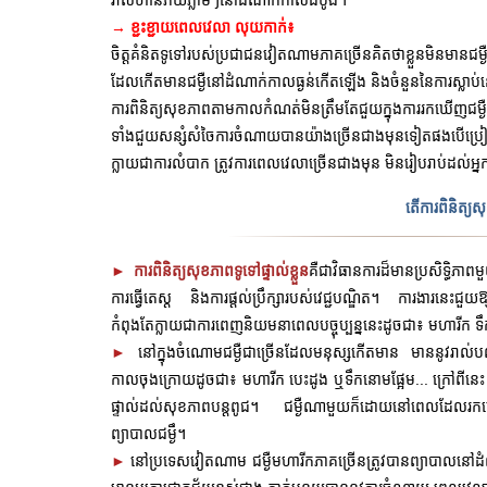
រាល់ហានិភ័យភ្លាមៗនៅដំណាក់កាលដំបូង។
→ ខ្ជះខ្ជាយពេលវេលា លុយកាក់៖
ចិត្តគំនិតទូទៅរបស់ប្រជាជនវៀតណាមភាគច្រើនគិតថាខ្លួនមិនមានជម្ងឺហ
ដែលកើតមានជម្ងឺនៅដំណាក់កាលធ្ងន់កើតឡើង និងចំនួននៃការស្លាប់
ការពិនិត្យសុខភាពតាមកាលកំណត់មិនត្រឹមតែជួយក្នុងការរកឃើញជម
ទាំងជួយសន្សំសំចៃការចំណាយបានយ៉ាងច្រើនជាងមុនទៀតផងបើប្
ក្លាយជាការលំបាក ត្រូវការពេលវេលាច្រើនជាងមុន មិនរៀបរាប់ដល់អ្នកជម
តើការពិនិត្យស
►
ការពិនិត្យសុខភាពទូទៅផ្ទាល់ខ្លួន
គឺជាវិធានការដ៏មានប្រសិទ្ធិភ
ការធ្វើតេស្ត និងការផ្តល់ប្រឹក្សារបស់វេជ្ជបណ្ឌិត។ ការងារនេះជួយ
កំពុងតែក្លាយជាការពេញនិយមនាពេលបច្ចុប្បន្ននេះដូចជា៖ មហារីក 
►
នៅក្នុងចំណោមជម្ងឺជាច្រើនដែលមនុស្សកើតមាន មាននូវរាល់បណ្
កាលចុងក្រោយដូចជា៖ មហារីក បេះដូង ឬទឹកនោមផ្អែម... ក្រៅពីនេះ
ផ្ទាល់ដល់សុខភាពបន្តពូជ។ ជម្ងឺណាមួយក៏ដោយនៅពេលដែលរកឃើ
ព្យាបាលជម្ងឹ។
►
នៅប្រទេសវៀតណាម ជម្ងឺមហារីកភាគច្រើនត្រូវបានព្យាបាលន