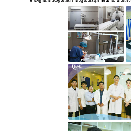
មានអត្រាជោគជ័យខ្ពស់ជាង កាត់បន្ថយបាននូវការចំណាយ ពេលវេលា