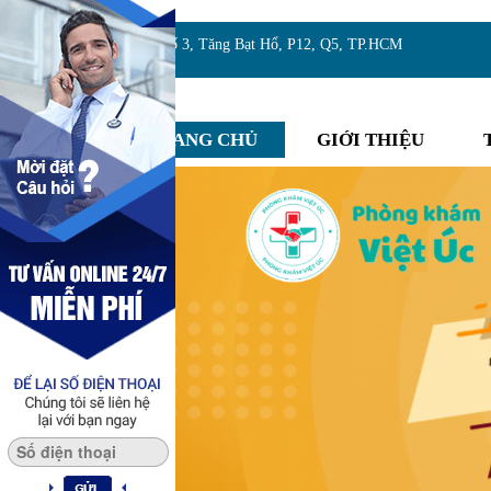
Địa chỉ:Số 3, Tăng Bạt Hổ, P12, Q5, TP.HCM
TRANG CHỦ
GIỚI THIỆU