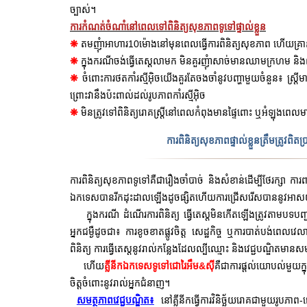
ច្បាស់។
ការកំណត់ចំណាំនៅពេលទៅពិនិត្យសុខភាពទូទៅផ្ទាល់ខ្លួន
❋
10ម៉ោងនៅមុនពេលធ្វើការពិនិត្យសុខភាព ហើយគ្រា
តមញំុាអាហារ
❋
ក្នុងករណីចង់ធ្វើតេស្តលាមក មិនគួរញំុាសាច់មានឈាមក្រហម និងពិ
❋
ចំពោះការថតកាំរស្មីអ៊ិចយើងគួរតែចងចាំនូវបញ្ហាមួយចំនួន៖ ស្រ្តីមា
ព្រោះវានឹងប៉ះពាល់ដល់រូបភាពកាំរស្មីអ៊ិច
❋
មិនត្រូវទៅពិនិត្យរោគស្រ្តីនៅពេលកំពុងមានផ្ទៃពោះ ឬអំឡុងពេលម
ការពិនិត្យសុខភាពផ្ទាល់ខ្លួនត្រឹមត្រូវព
ការពិនិត្យសុខភាពទូទៅគឺជារឿងចាំបាច់ និងសំខាន់ដើម្បីថែរក្សា 
ឯកទេសបានរីកដុះដាលឡើងដូចផ្សិតហើយការជ្រើសរើសបាននូវអាសយដ្ឋាន
ក្នុងករណី ដំណើរការពិនិត្យ ធ្វើតេស្តមិនកើតឡើងត្រូវតាមបទបញ្ជ
អ្នកជម្ងឺដូចជា៖ ការខូចខាតផ្លូវចិត្ត សេដ្ឋកិច្ច ឬការបាត់បង់ពេលវេល
ពិនិត្យ ការធ្វើតេស្តនូវរាល់កន្លែងដែលល្បីឈ្មោះ និងវេជ្ជបណ្ឌិតមានស
ហើយ
គ្លីនីកឯកទេសទូទៅជោរៃអឹម&ស៊ី
គឺជាការផ្តល់យោបល់មួយក្
ចិត្តចំពោះនូវរាល់អ្នកជំនាញ។
សមត្ថភាពវេជ្ជបណ្ឌិត៖
នៅ
គ្លីនីកធ្វើការវិនិច្ឆ័យរោគជាមួយរូបភ