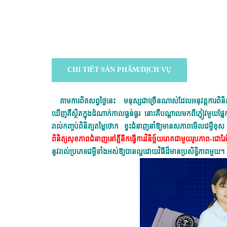
CHI TIẾT SẢN PHẨM/DỊCH VỤ
តាមការពិតសព្វថ្ងៃនេះ មនុស្សជាច្រើនណាស់ដែលអនុវត្តក
ឃើញគឺស្ថិតក្នុងដំណាក់កាលធ្ងន់ធ្ងរ នោះគឺបណ្តាលមកពីភ្ញៀវមួយផ
រាល់កញ្ចប់ពិនិត្យតម្លៃថោក ខ្វះជំនាញនាំឱ្យមានសភាពមើលជម្ងឺ
ពិនិត្យសុខភាពជំនាញនៅគ្លីនីកធ្វើការវិនិច្ឆ័យរោគជាមួយរូបភាព-ជោរ
នូវរាល់ប្រភេទជម្ងឺទាំងអស់ឱ្យបានល្អដោយវិធីដ៏មានប្រសិទ្ធិភាពមួយ។