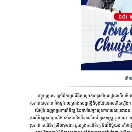
តើកា
បច្ចុប្បន្ននេះ ក្រៅពីកញ្ចប់ពិនិត្យសុខភាពទូទៅមូលដ្ឋានហើយក៏
សភាពសុខភាព និងនូវរាល់ភ្នាក់ងារបង្កជម្ងឺដំបូងដែលអាចកើតឡើង។
ដើម្បីបំពេញតម្រូវការពិនិត្យ និងការថែរក្សាសុខភាពរបស់ប្រជាជន
ការពិនិត្យគ្រប់មុខទាំងអស់តាមដំណើរការបែបវិទ្យាសាស្រ្ត រួមមាន៖ ក
រូបភាព ការពិនិត្យមើលមុខងារ ជួយក្នុងការពិនិត្យ និងវិនិច្ឆ័យរោគន