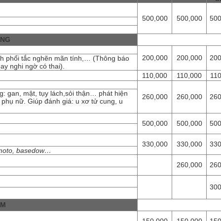
500,000
500,000
500
ÀNG
200,000
200,000
200
ệnh phổi tắc nghẽn mãn tính,… (Thông báo
y nghi ngờ có thai).
110,000
110,000
110
: gan, mật, tụy lách,sỏi thận… phát hiện
260,000
260,000
260
 phụ nữ. Giúp đánh giá: u xơ tử cung, u
500,000
500,000
500
330,000
330,000
330
himoto, basedow…
260,000
260
300
ỆM