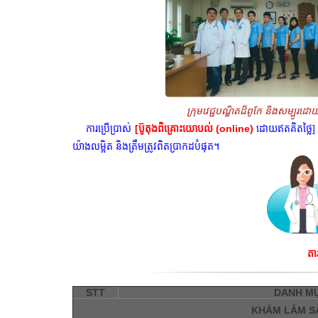
ក្រុមវេជ្ជបណ្ឌិតដ៏ពូកែ និងសម្បូ
ការប្រើប្រាស់
[ប៊ូតុងពិគ្រោះយោបល់ (online)
ដោយឥតគិតថ្លៃ] ន
យ៉ាងលម្អិត និងត្រឹមត្រូវពិតប្រាកដបំផុត។
តា
STT
DANH M
KHÁM LÂM S