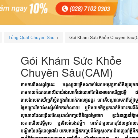
Tổng Quát Chuyên Sâu
›
Gói Khám Sức Khỏe Chuyên Sâu(
Gói Khám Sức Khỏe
Chuyên Sâu(CAM)
តាមការពិតសព្វថ្ងៃនេះ មនុស្សជាច្រើនណាស់ដែលអនុវត្តការពិនិត្យសុខ
តាមកាលកំណត់ទោះបីជាយ៉ាងណាក៏ដោយនៅតែមិនអាចរកឃើញជម្ងឺ ដ
ពេលដែលរកឃើញគឺស្ថិតក្នុងដំណាក់កាលធ្ងន់ធ្ងរ នោះគឺបណ្តាលមកពីភ្ញៀវ
ផ្នែកព្រោះតែចង់សន្សំសំចៃការចំណាយ ឬមិនយកចិត្តទុកដាក់ចំពោះការពិនិ
សុខភាពដែលជ្រើសរើសនូវរាល់កញ្ចប់ពិនិត្យតម្លៃថោក ខ្វះជំនាញនាំឱ្យ
សភាពមើលជម្ងឺខុស ឬមើលរំលងជម្ងឹ។ នេះក៏ជាមូលហេតុដែលនូវរាល់វេជ
បណ្ឌិតនៃមន្ទីរពេទ្យជោរៃ យកមកបង្កើតកញ្ចប់ពិនិត្យសុខភាពជំនាញនៅគ្លីនីកធ