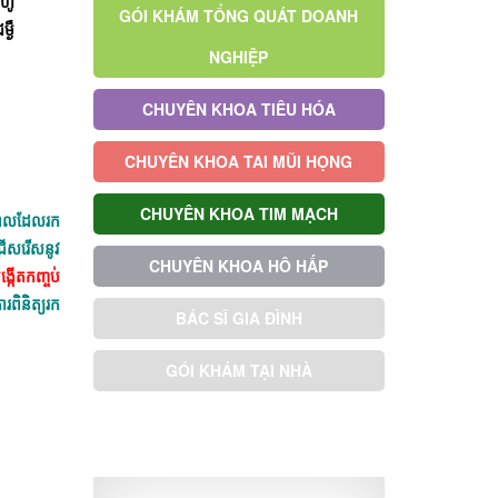
តហូ
GÓI KHÁM TỔNG QUÁT DOANH
្ងឺ
NGHIỆP
CHUYÊN KHOA TIÊU HÓA
CHUYÊN KHOA TAI MŨI HỌNG
CHUYÊN KHOA TIM MẠCH
់ពេលដែលរក
្រើសរើសនូវ
CHUYÊN KHOA HÔ HẤP
្កើតកញ្ចប់
ារពិនិត្យរក
BÁC SĨ GIA ĐÌNH
GÓI KHÁM TẠI NHÀ
GÓI KHÁM ƯU TIÊN