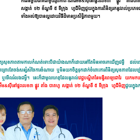
ការវិនិច្ឆ័យរោគជាមួយរូបភាព-ជោរៃអឹម&ស៊ីនៅផ្ទះលេខ៣ ផ្លូវ តាំងបា
សង្កាត់ ១២ ខ័ណ្ឌទី ៥ ទីក្រុង ហូជីមិញជួយក្នុងការពិនិត្យរកនូវរាល់ប្រភេទជម
ទាំងអស់ឱ្យបានល្អដោយវិធីដ៏មានប្រសិទ្ធិភាពមួយ។
ារពិនិត្យសុខភាពតាមកាលកំណត់ទោះបីជាយ៉ាងណាក៏ដោយនៅតែមិនអាចរកឃើញជម្ងឺ ដល
្នែកព្រោះតែចង់សន្សំសំចៃការចំណាយ ឬមិនយកចិត្តទុកដាក់ចំពោះការពិនិត្យសុខភាពដែលជ
ខុស ឬមើលរំលងជម្ងឹ។ នេះក៏ជាមូលហេតុដែលនូរាល់
វេជ្ជបណ្ឌិតនៃមន្ទីរពេទ្យជោរៃ យកមកបង
ៃអឹម&ស៊ីនៅផ្ទះលេខ៣ ផ្លូវ តាំង បាតហូ សង្កាត់ ១២ ខ័ណ្ឌទី ៥ ទីក្រុង ហូជីមិញ
ជួយក្នុងក