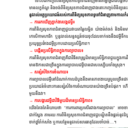
ទោះបីជាកញ្ចប់ពិនិត្យសុខភាពទូទៅជំនាញមានតម្លៃថ្លៃជាងបន្ត
មានលក្ខខ័ណ្ឌ និងចង់ពិនិត្យសុខភាពជំនាញជាងនោះកញ្ចប់ពិនិត្យនេះគឺ
នូវរាល់អត្ថប្រយោជន៍របស់ការពិនិត្យសុខភាពទូទៅជំនាញតាមកាលកំណត់
→ ការរកឃើញភ្នាក់ងារបង្កជម្ងឹ៖
ការពិនិត្យសុខភាពជំនាញជួយវាយតម្លៃលម្អិត យ៉ាងម៉ត់ចត់ និងមិនមាន
កោសិកាមហារីក ឬនូវរាល់សន្ទស្សន៍ថយចុះដែលទាក់ទងនឹងជម្ងឺទឹកនោមផ
ប្រយុទ្ធប្រឆំាងជម្ងឺប្រកបដោយប្រសិទ្ធិភាព។
→
បង្កើនប្រសិទ្ធិភាពក្នុងការព្យាបាល៖
ការពិនិត្យសុខភាពជំនាញគឺជាវិធីសាស្រ្តដ៏មានប្រសិទ្ធិភាពជួយក្នុងក
មានឱកាសជាច្រើនក្នុងការព្យាបាលជម្ងឺបានជាសះស្បើយទាំងស្រុង។
→
សន្សំសំចៃការចំណាយ៖
ការព្យាបាលជម្ងឺនៅដំណាក់កាលដំបូងនឹងមានភាពងាយស្រួលច្រើនជាងប
ប្រយោជន៍ចំពោះការសន្សំសំចៃការចំណាយបានយ៉ាងច្រើនបំផុត។ 
មួយនឹងវា។
→
ការបង្ការជម្ងឺជាវិធីមួយដ៏មានប្រសិទ្ធិភាព៖
យើងតែងតែនិយាយថា
“ការការពារប្រសើរជាងការព្យាបាល” អាចច
ជាក់ស្តែង តាមរយៈការពិនិត្យសុខភាពជំនាញវេជ្ជបណ្ឌិតនឹងផ្តល់នូវដំបូន
ចាក់ថ្នាំវ៉ាក់សាំង ឬការបន្ថែមនូវរាល់សារធាតុដែលចាំបាច់....។