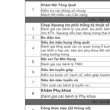
Khám Nội Tổng Quát
1
Kiểm tra các thông số chung:
Mạch,HA,chiều cao,Cân nặng.
CẬN LÂM S
Chụp Xquang tim phổi thẳng kỹ thuật số
2
Đánh giá các bệnh lý của phổi: lao phổi, b
cho KTV Xquang nếu bạn đang mang thai ha
3
Đo điện tim
Siêu âm màu bụng tổng quát
Đánh giá tổng quát các cơ quan trong ổ bụng
4
các khối u hay sỏi, siêu âm phụ khoa đối với
nang buồng trứng.
Nội soi Tai Mũi Họng
5
Đánh giá các bệnh lý TMH.
Siêu âm tuyến giáp
6
Kiểm tra bướu cổ, hạch cổ, viêm giáp has
Siêu âm màu tuyến vú
7
Tầm soát các bệnh lý tuyến vú…
Khám Phụ khoa
8
Đánh giá các bệnh lý Phụ khoa
XÉT NGHI
Công thức máu (22 thông số)