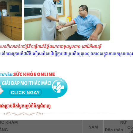
រដោយបទពិសោធន៍នៅ
គ្លីនីកធ្វើការវិនិច្ឆ័យរោគជាមួយរូបភាព-ជោរៃអឹម&ស៊ី
ៅខាងក្រោមគឺជាវិធីលឿនរហ័សដើម្បីភ្ជាប់ជាមួយនឹងគ្រូពេទ្យឯកទេសក្នុងការបកស្រាយនូវគ
រាងប្រាប់ពីតម្លៃកញ្ចប់ពិនិត្យជំនាញ
ỤC KHÁM
NỮ
NAM
Có
ÀNG
Độc thân
đ