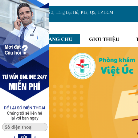
Địa chỉ:Số 3, Tăng Bạt Hổ, P12, Q5, TP.HCM
TRANG CHỦ
GIỚI THIỆU