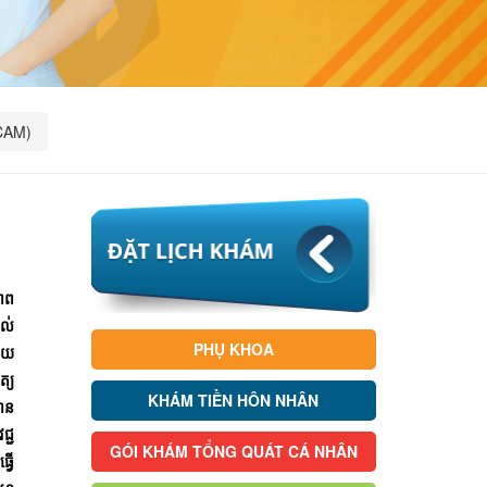
CAM)
ភាព
ល់
PHỤ KHOA
មួយ
ត្យ
KHÁM TIỀN HÔN NHÂN
មាន
្ជ
GÓI KHÁM TỔNG QUÁT CÁ NHÂN
្វើ