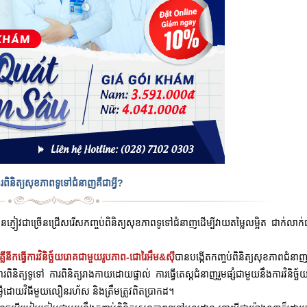
រពិនិត្យសុខភាពទូទៅជំនាញគឺជាអ្វី?
មានភ្ញៀវជាច្រើនជ្រើសរើសកញ្ចប់ពិនិត្យសុខភាពទូទៅជំនាញដើម្បីវាយតម្លៃលម្អិត
ជាក់លាក់
គ្លីនីកធ្វើការវិនិច្ឆ័យរោគជាមួយរូបភាព-ជោរៃអឹម&ស៊ី
បានបង្កើតកញ្ចប់ពិនិត្យសុខភាពជំនា
ារពិនិត្យទូទៅ ការពិនិត្យរាងកាយដោយផ្ទាល់ ការធ្វើតេស្តជំនាញរួមផ្សំជាមួយនឹងការវិនិច
ៃជម្ងឺដោយវិធីមួយលឿនរហ័ស និងត្រឹមត្រូវពិតប្រាកដ។