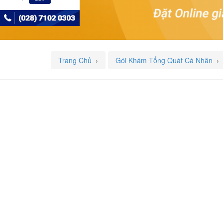
Trang Chủ
›
Gói Khám Tổng Quát Cá Nhân
›