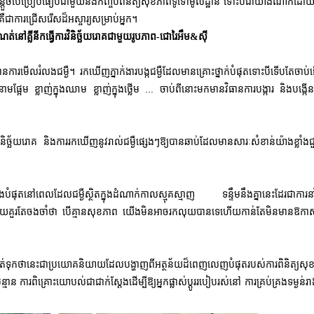
ិចបន្តួចបើប្រៀបធៀបជាមួយនឹងកញ្ចប់ពិនិត្យសុខភាពទូទៅមូលដ្ឋាន ទោះបីជាយ៉ាងណាក៏ដោយ
ជាការជ្រើសរើសដ៏អស្ចារ្យសម្រាប់អ្នក។
នៅគ្លីនីកធ្វើការវិនិច្ឆ័យរោគជាមួយរូបភាព-ជោរៃអឹម&ស៊ី
ការមើលរំលងជម្ងឺ។ រកឃើញភ្នាក់ងារបង្កជម្ងឺដែលមានគ្រោះថ្នាក់បំផុតទោះបីទើបតែចាប់ផ
្អែម ខ្លាញ់ក្នុងឈាម ខ្លាញ់ក្នុងថ្លើម ... ចាប់ពីនោះមកមានវិធានការបង្ការ និងបង្ក
ារវិនិច្ឆ័យរោគ​ និងការរកឃើញនូវរាល់ជម្ងឺផ្សេងៗឱ្យបានឆាប់ដែលមានសារៈសំខាន់យ៉ាងខ្លាំ
ំផុតនៅពេលដែលជម្ងឺស្ថិតក្នុងដំណាក់កាលស្មុគស្មាញ ទន្ទឹមនឹងគ្នានេះដែរជាការនាំ
ហើយគួរតែចងចាំថា បើគ្មានសុខភាព យើងមិនអាចរកលុយបានទេហើយកាន់តែមិនមាន
ឱកាស
ាត់ទុកថានេះជាប្រយោគនិយាយដែលបង្ហាញពីអត្ថន័យដ៏ពេញលេញបំផុតរបស់ការពិនិត្យស
្មាន ការពិគ្រោះយោបល់ជាជាក់ស្តែងដើម្បីឱ្យអ្នកផ្លាស់ប្តូររបៀបរស់នៅ ការគ្រប់គ្រងទម្ងន់