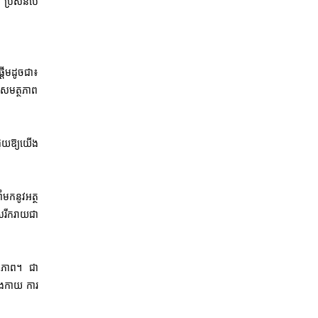
 ប្រសិនបើ
្តើមដូចជា៖
ើនសមត្ថភាព
ងជួយឱ្យយើង
មកនូវអត្ថ
រីករាយជា
ុខភាព។ ជា
រាងកាយ ការ