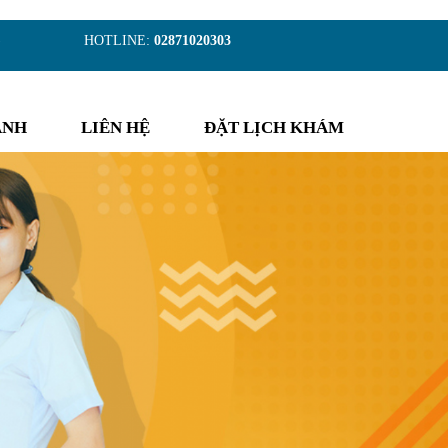
)
HOTLINE:
02871020303
ẢNH
LIÊN HỆ
ĐẶT LỊCH KHÁM