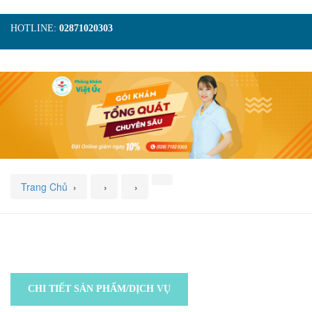
HOTLINE:
02871020303
TRANG CHỦ
GIỚI THIỆU
TIN TỨC
DỊCH VỤ
GÓI KHÁM
HÌNH ẢNH
LIÊN HỆ
ĐẶT LỊCH KHÁM
Trang Chủ
›
›
›
CHI TIẾT SẢN PHẨM/DỊCH VỤ