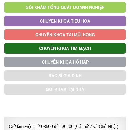
GÓI KHÁM TỔNG QUÁT DOANH NGHIỆP
CHUYÊN KHOA TIÊU HÓA
CHUYÊN KHOA TAI MŨI HỌNG
CHUYÊN KHOA TIM MẠCH
CHUYÊN KHOA HÔ HẤP
BÁC SĨ GIA ĐÌNH
GÓI KHÁM TẠI NHÀ
GÓI KHÁM ƯU TIÊN
Giờ làm việc :Từ 08h00 đến 20h00 (Cả thứ 7 và Chủ Nhật)