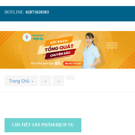
HOTLINE:
02871020303
TRANG CHỦ
GIỚI THIỆU
TIN TỨC
DỊCH VỤ
GÓI KHÁM
HÌNH ẢNH
LIÊN HỆ
ĐẶT LỊCH KHÁM
Trang Chủ
›
›
›
CHI TIẾT SẢN PHẨM/DỊCH VỤ