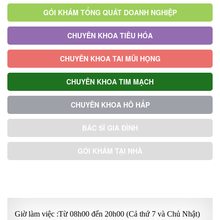
GÓI KHÁM TỔNG QUÁT DOANH NGHIỆP
CHUYÊN KHOA TIÊU HÓA
CHUYÊN KHOA TAI MŨI HỌNG
CHUYÊN KHOA TIM MẠCH
CHUYÊN KHOA HÔ HẤP
BÁC SĨ GIA ĐÌNH
GÓI KHÁM TẠI NHÀ
GÓI KHÁM ƯU TIÊN
Giờ làm việc :Từ 08h00 đến 20h00 (Cả thứ 7 và Chủ Nhật)