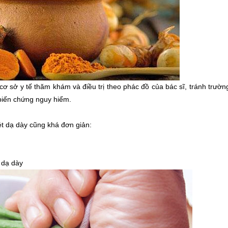
ơ sở y tế thăm khám và điều trị theo phác đồ của bác sĩ, tránh trườ
 biến chứng nguy hiểm.
ét dạ dày cũng khá đơn giản:
e dạ dày