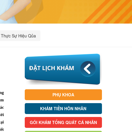
ó Thực Sự Hiệu Qủa
ng
PHỤ KHOA
hám
ác
KHÁM TIỀN HÔN NHÂN
ời
GÓI KHÁM TỔNG QUÁT CÁ NHÂN
tại
ết