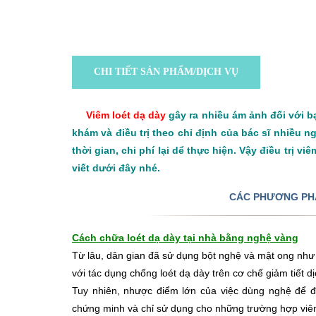
CHI TIẾT SẢN PHẨM/DỊCH VỤ
Viêm loét dạ dày
gây ra nhiều ám ảnh đối với b
khám và điều trị theo chỉ định của bác sĩ nhiều n
thời gian, chi phí lại dể thực hiện. Vậy điều trị 
viết dưới đây nhé.
CÁC PHƯƠNG PHÁP
Cách chữa loét dạ dày tại nhà bằng nghệ vàng
Từ lâu, dân gian đã sử dụng bột nghệ và mật ong như
với tác dụng chống loét dạ dày trên cơ chế giảm tiết dị
Tuy nhiên, nhược điểm lớn của việc dùng nghệ để điề
chứng minh và chỉ sử dụng cho những trường hợp viêm