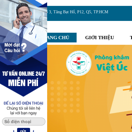
Địa chỉ:Số 3, Tăng Bạt Hổ, P12, Q5, TP.HCM
TRANG CHỦ
GIỚI THIỆU