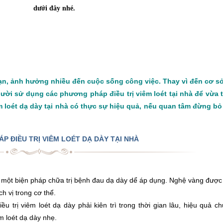
dưới đây nhé.
ạn, ảnh hưởng nhiều đến cuộc sống công việc. Thay vì đến cơ sở
gười sử dụng các phương pháp điều trị viêm loét tại nhà để vừa t
viêm loét dạ dày tại nhà có thực sự hiệu quả, nếu quan tâm đừng bỏ
 ĐIỀU TRỊ VIÊM LOÉT DẠ DÀY TẠI NHÀ
 một biện pháp chữa trị bệnh đau dạ dày dể áp dụng. Nghệ vàng được 
ch vị trong cơ thể.
u trị viêm loét dạ dày phải kiên trì trong thời gian lâu, hiệu quả 
 loét dạ dày nhẹ.