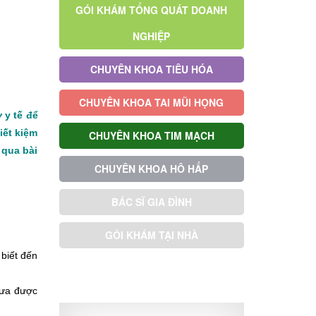
GÓI KHÁM TỔNG QUÁT DOANH
NGHIỆP
CHUYÊN KHOA TIÊU HÓA
CHUYÊN KHOA TAI MŨI HỌNG
 y tế để
iết kiệm
CHUYÊN KHOA TIM MẠCH
 qua bài
CHUYÊN KHOA HÔ HẤP
BÁC SĨ GIA ĐÌNH
GÓI KHÁM TẠI NHÀ
biết đến
GÓI KHÁM ƯU TIÊN
chưa được