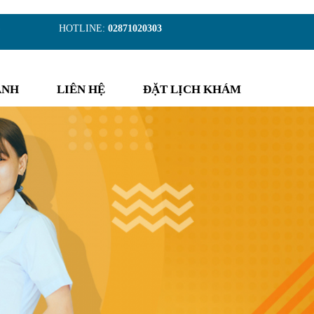
)
HOTLINE:
02871020303
ẢNH
LIÊN HỆ
ĐẶT LỊCH KHÁM