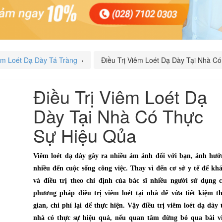
êm Loét Dạ Dày Tá Tràng
›
Điều Trị Viêm Loét Dạ Dày Tại Nhà C
Điều Trị Viêm Loét Dạ
Dày Tại Nhà Có Thực
Sự Hiệu Qủa
Viêm loét dạ dày gây ra nhiều ám ảnh đối với bạn, ảnh hưở
nhiều đến cuộc sống công việc. Thay vì đến cơ sở y tế để k
và điều trị theo chỉ định của bác sĩ nhiều người sử dụng c
phương pháp điều trị viêm loét tại nhà để vừa tiết kiệm th
gian, chi phí lại dể thực hiện. Vậy điều trị viêm loét dạ dày 
nhà có thực sự hiệu quả, nếu quan tâm đừng bỏ qua bài vi