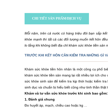
CHI TIẾT SẢN PHẨM/DỊCH VỤ
Mỗi năm, trên cả nước có hàng triệu đôi bạn sắp kết
khỏe mạnh thì tất cả các đối tượng muốn kết hôn đều 
lo lắng khi không biết địa chỉ khám sức khỏe tiền sản 
TRƯỚC KHI KẾT HÔN CẦN KIỂM TRA NHỮNG GÌ V
Khám sức khỏe tiền hôn nhân là một công cụ phổ biế
khám sức khỏe tiền sản mang lại rất nhiều lợi ích ch
sức khỏe sinh sản để kiểm tra kịp thời hoặc kiểm tr
sinh dục và chuẩn bị hiểu biết cũng như tinh thần thật 
Khám và tư vấn sức khỏe trước khi sinh bao gồm:
1. Đánh giá chung
Đo huyết áp, mạch, chiều cao hoặc kg ...