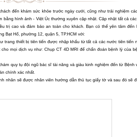
o khách đến khám sức khỏe trước ngày cưới, cũng như trải nghiệm các
bằng hình ảnh - Việt Úc thường xuyên cập nhật. Cập nhật tất cả cá
iều trị cao và đảm bảo an toàn cho khách. Bạn có thể yên tâm đến 
ăng Bạt Hổ, phường 12, quận 5, TP.HCM với:
rang thiết bị tiên tiến được nhập khẩu từ tất cả các nước tiên tiến
 cho mọi dịch vụ như: Chụp CT 4D MRI để chẩn đoán bệnh lý của b
ám quy tụ đội ngũ bác sĩ tài năng và giàu kinh nghiệm đến từ Bệnh 
n chính xác nhất.
h nhân sẽ được nhân viên hướng dẫn thủ tục giấy tờ và sau đó sẽ 