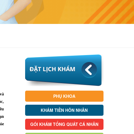
và
PHỤ KHOA
c,
ều
KHÁM TIỀN HÔN NHÂN
bạn
GÓI KHÁM TỔNG QUÁT CÁ NHÂN
ỏe