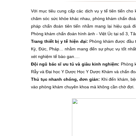
Với mục tiêu cung cấp các dịch vụ y tế tiên tiến ch
chăm sóc sức khỏe khác nhau, phòng khám chẩn đoán 
pháp chẩn đoán tiên tiến nhằm mang lại hiệu quả đ
Phòng khám chẩn đoán hình ảnh - Việt Úc tại số 3, T
Trang thiết bị y tế hiện đại:
Phòng khám được đầu tư t
Kỳ, Đức, Pháp… nhằm mang đến sự phục vụ tốt nhất
xét nghiệm tế bào gan….
Đội ngũ bác sĩ ưu tú và giàu kinh nghiệm:
Phòng kh
Rẫy và Đại học Y Dược Học Y Dược Khám và chẩn đoá
Thủ tục nhanh chóng, đơn giản:
Khi đến khám, bện
vào phòng khám chuyên khoa mà không cần chờ đợi.