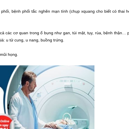
 phổi, bệnh phổi tắc nghẽn mạn tính (chụp xquang cho biết có thai h
 cả các cơ quan trong ổ bụng như gan, túi mật, tụy, rùa, bệnh thận… 
iá: u tử cung, u nang, buồng trứng.
 mũi họng.