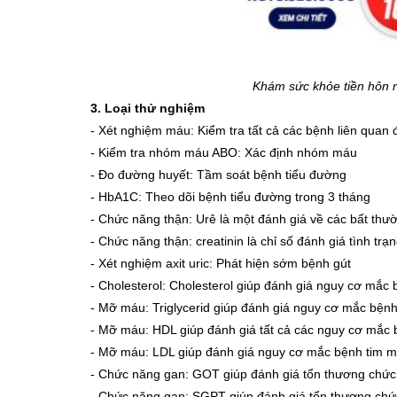
Khám sức khỏe tiền hôn n
3. Loại thử nghiệm
-
Xét nghiệm máu: Kiểm tra tất cả các bệnh liên quan 
-
Kiểm tra nhóm máu ABO: Xác định nhóm máu
-
Đo đường huyết: Tầm soát bệnh tiểu đường
- HbA1C: Theo dõi bệnh tiểu đường trong 3 tháng
-
Chức năng thận: Urê là một đánh giá về các bất thư
-
Chức năng thận: creatinin là chỉ số đánh giá tình trạ
-
Xét nghiệm axit uric: Phát hiện sớm bệnh gút
- Cholesterol: Cholesterol giúp đánh giá nguy cơ mắc 
- Mỡ máu: Triglycerid giúp đánh giá nguy cơ mắc bệnh
- Mỡ máu: HDL giúp đánh giá tất cả các nguy cơ mắc b
- Mỡ máu: LDL giúp đánh giá nguy cơ mắc bệnh tim mạ
- Chức năng gan: GOT giúp đánh giá tổn thương chứ
- Chức năng gan: SGPT giúp đánh giá tổn thương ch