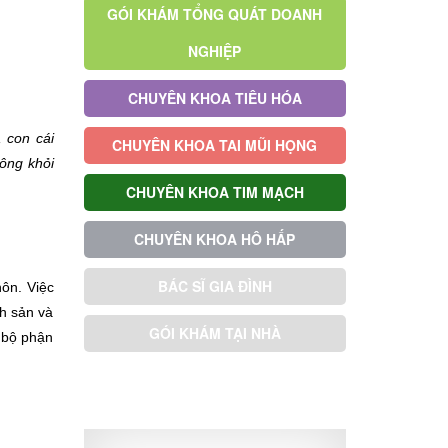
GÓI KHÁM TỔNG QUÁT DOANH
NGHIỆP
CHUYÊN KHOA TIÊU HÓA
 con cái
CHUYÊN KHOA TAI MŨI HỌNG
hông khỏi
CHUYÊN KHOA TIM MẠCH
CHUYÊN KHOA HÔ HẤP
BÁC SĨ GIA ĐÌNH
ôn. Việc
nh sản và
GÓI KHÁM TẠI NHÀ
 bộ phận
GÓI KHÁM ƯU TIÊN