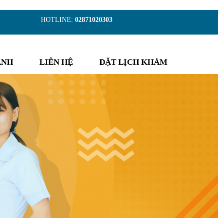
)
HOTLINE:
02871020303
ẢNH
LIÊN HỆ
ĐẶT LỊCH KHÁM