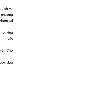
 dịch vụ
c phương
khám tại
 như: Hoa
ệnh hoặc
viện Chợ
được đưa