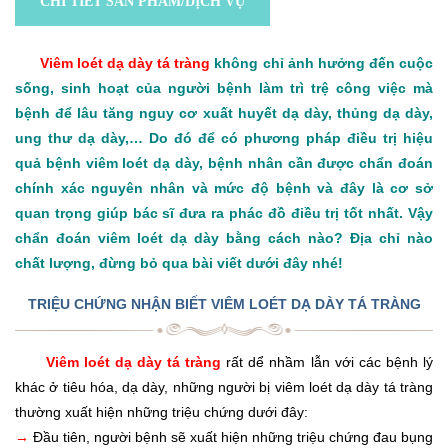
CHI TIẾT SẢN PHẨM/DỊCH VỤ
Viêm loét dạ dày tá tràng
không chỉ ảnh hưởng đến cuộc
sống, sinh hoạt của người bệnh làm trì trệ công việc mà
bệnh để lâu tăng nguy cơ xuất huyết dạ dày, thủng dạ dày,
ung thư dạ dày,… Do đó để có phương pháp điều trị hiệu
quả bệnh viêm loét dạ dày, bệnh nhân cần được chẩn đoán
chính xác nguyên nhân và mức độ bệnh và đây là cơ sở
quan trọng giúp bác sĩ đưa ra phác đồ điều trị tốt nhất. Vậy
chẩn đoán viêm loét dạ dày bằng cách nào? Địa chỉ nào
chất lượng, đừng bỏ qua bài viết dưới đây nhé!
TRIỆU CHỨNG NHẬN BIẾT VIÊM LOÉT DẠ DÀY TÁ TRÀNG
Viêm loét dạ dày tá tràng
rất dể nhầm lẫn với các bệnh lý
khác ở tiêu hóa, dạ dày, những người bị viêm loét dạ dày tá tràng
thường xuất hiện những triệu chứng dưới đây:
→
Đầu tiên, người bệnh sẽ xuất hiện những triệu chứng đau bụng