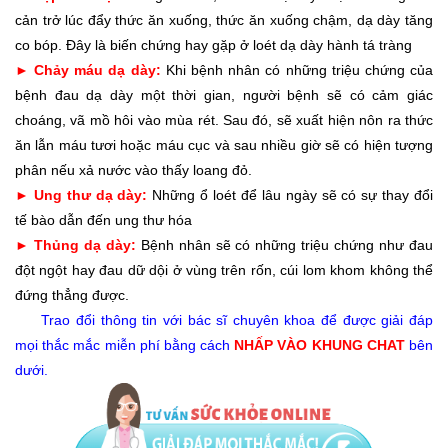
cản trở lúc đẩy thức ăn xuống, thức ăn xuống chậm, dạ dày tăng
co bóp. Đây là biến chứng hay gặp ở loét dạ dày hành tá tràng
Chảy máu dạ dày:
Khi bệnh nhân có những triệu chứng của
►
bệnh đau dạ dày một thời gian, người bệnh sẽ có cảm giác
choáng, vã mồ hôi vào mùa rét. Sau đó, sẽ xuất hiện nôn ra thức
ăn lẫn máu tươi hoặc máu cục và sau nhiều giờ sẽ có hiện tượng
phân nếu xả nước vào thấy loang đỏ.
Ung thư dạ dày:
Những ổ loét để lâu ngày sẽ có sự thay đổi
►
tế bào dẫn đến ung thư hóa
Thủng dạ dày:
Bệnh nhân sẽ có những triệu chứng như đau
►
đột ngột hay đau dữ dội ở vùng trên rốn, cúi lom khom không thể
đứng thẳng được.
Trao đổi thông tin với bác sĩ chuyên khoa để được giải đáp
mọi thắc mắc miễn phí bằng cách
NHẤP VÀO KHUNG CHAT
bên
dưới.