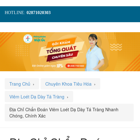
HOTLINE:
02871020303
TRANG CHỦ
GIỚI THIỆU
TIN TỨC
DỊCH VỤ
GÓI KHÁM
HÌNH ẢNH
LIÊN HỆ
ĐẶT LỊCH KHÁM
Trang Chủ
›
Chuyên Khoa Tiêu Hóa
›
Viêm Loét Dạ Dày Tá Tràng
›
Địa Chỉ Chẩn Đoán Viêm Loét Dạ Dày Tá Tràng Nhanh
Chóng, Chính Xác