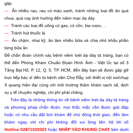
gặp
—
Ăn nhiều rau, rau có màu xanh, tránh những loại đồ ăn quá
chua, quá cay ảnh hưởng đến niêm mạc dạ dày
—
Tránh các loại đồ uống có gas, có cồn, bia rượu,…
—
Tránh hút thuốc lá
—
Ăn chậm, nhai kỹ, ăn làm nhiều bữa và chia nhỏ khẩu phần
từng bữa ăn
Để chẩn đoán chính xác bệnh viêm loét dạ dày tá tràng, bạn có
thể đến Phòng Khám Chuẩn Đoán Hình Ảnh - Việt Úc tại số 3
Tăng Bạt Hổ, P. 12, Q. 5, TP. HCM, đến đây bạn sẽ được gặp gỡ
trực tiếp bác sĩ đến từ bệnh viện Chợ Rẫy, với thiết vị nội soi/chụp
X quang hiện đại cùng với môi trường thăm khám sạch sẽ, dịch
vụ y tế chuyên nghiệp, chi phí phải chăng.
Trên đây là những thông tin về bệnh viêm loét dạ dày tá tràng
và phương pháp chẩn đoán, mọi thắc mắc cần được giải đáp
hoặc có nhu cầu đặt lịch khám để chủ động thời gian, đến làm
khám ngay với chi phí không đổi vui lòng liên hệ tới số
Hotline:02871020303
hoặc
NHẤP VÀO
KHUNG CHAT
bên dưới