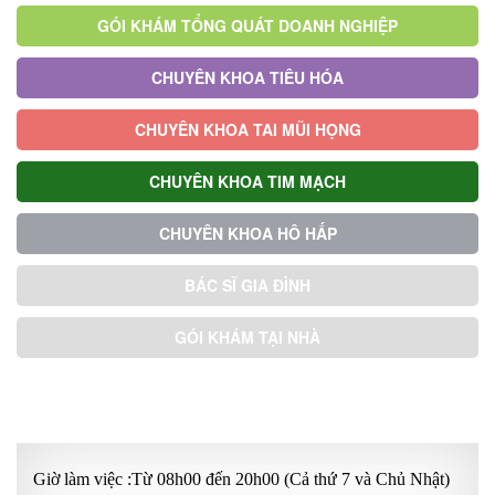
GÓI KHÁM TỔNG QUÁT DOANH NGHIỆP
CHUYÊN KHOA TIÊU HÓA
CHUYÊN KHOA TAI MŨI HỌNG
CHUYÊN KHOA TIM MẠCH
CHUYÊN KHOA HÔ HẤP
BÁC SĨ GIA ĐÌNH
GÓI KHÁM TẠI NHÀ
GÓI KHÁM ƯU TIÊN
Giờ làm việc :Từ 08h00 đến 20h00 (Cả thứ 7 và Chủ Nhật)