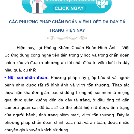
CÁC PHƯƠNG PHÁP CHẨN ĐOÁN VIÊM LOÉT DẠ DÀY TÁ
TRÀNG HIỆN NAY
Hiện nay, tại Phòng Khám Chuẩn Đoán Hình Ảnh - Việt
Úc ứng dụng công nghệ tiên tiến trong y học và trong chẩn đoán
chính xác và đưa ra phương án tốt nhất điều trị viêm loét dạ dày
hiệu quả, cụ thể:
• Nội soi chẩn đoán:
Phương pháp này giúp bác sĩ và người
bệnh nhìn được rất rõ hình ảnh và vị trí tổn thương. Thao tác
thực hiện khá đơn giản: bác sĩ dùng 1 ống nội soi mềm từ miệng
qua thực quản xuống đến dạ dày tá tràng, ở đầu ống có gắn
camera quan sát để bác sĩ có thể phát hiện rõ được tình trạng
của người bệnh, tình trạng niêm mạc, vị trí tổn thương. Đây là
phương pháp chẩn đoán chính xác nhất và an toàn, được nhiều
chuyên gia khuyến khích sử dụng.