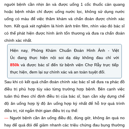
người bệnh cần nhịn ăn và được uống 1 cốc thuốc cản quang
hoặc bệnh nhân chỉ được uống nước lọc, không sử dụng nước
uống có màu để việc thăm khám và chẩn đoán được chính xác
hơn. Kết quả xét nghiệm là hình ảnh trên film, nhìn vào đó bác sĩ
có thể phát hiện được hình ảnh tổn thương và đưa ra chẩn đoán
chính xác nhất.
Hiện nay, Phòng Khám Chuẩn Đoán Hình Ảnh - Việt
Úc đang thực hiện nội soi dạ dày không đau chỉ với
850k
và được bác sĩ đến từ bệnh viện Chợ Rẫy trực tiếp
thực hiện, đem lại sự chính xác và an toàn tuyệt đối.
Sau khi có kết quả chẩn đoán chính xác bác sĩ sẽ đưa ra phác đồ
điều trị phù hợp tùy vào từng trường hợp bệnh. Bên cạnh việc
tuân thủ theo chỉ định điều trị của bác sĩ, bạn cần xây dựng chế
độ ăn uống hợp lý độ ăn uống hợp ký nhất để hỗ trợ quá trình
điều trị, rút ngắn thời gian điều trị cụ thể:
—
Người bệnh cần ăn uống điều độ, đúng giờ, không ăn quá no
hay để quá đói để giảm nhanh các triệu chứng đau bụng thường