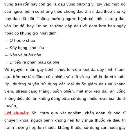
vùng trên rốn hay còn gọi là đau vùng thượng vị, tùy vào mức độ
của người bệnh có những triệu chứng đau âm ỉ, đau theo chu kỳ
hay đau dữ dội. Thông thường người bệnh có triệu chứng đau
vào lúc đói hay lúc no, thường gặp đau về đem hơn ban ngày
hoặc có khung giờ nhất định
→
Ợ hơi, ợ chua
→
Đầy bụng, khó tiêu
→
Nôn và buồn nôn
→
Đi tiểu ra phân màu cà phê
Về nguyên nhân gây bệnh, thực tế viêm loét dạ dày hình thành
dựa trên sự tác động của nhiều yếu tố và cụ thể là do vi khuẩn
Hp, thường xuyên sử dụng các loại thuốc giảm đau và kháng
viêm, stress căng thẳng, buồn phiền, mệt mỏi kéo dài, ăn uống
không điều đồ, ăn không đúng bữa, sử dụng nhiều rượu bia, do di
truyền,…
Lời khuyên:
Khi chưa qua xét nghiệm, chẩn đoán từ bác sĩ
chuyên khoa, người bệnh không nên tự ý mua thuốc về điều trị
tránh trường hợp lờn thuốc, kháng thuốc, sử dụng sai thuốc gây