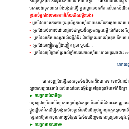
កន្សែងជូតមុខ ការធុនគក់ខោអាវ ចាន ចង្កឹះ.... លើសពីនេះទៅទៀ
រោគរបេងលូតលាស់ និងបង្កជាជម្ងឺ ឬបណ្តាលមកពីការបរិភោគចំំណីអ
នូវរាល់អ្នកដែលមានហានិភ័យកើតជម្ងឺរបេង៖
•
អ្នកដែលមានការថយចុះប្រព័ន្ធភាពស៊ាំដោយសារតែការឆ្លងមេរោគអេ
•
អ្នកដែលប៉ះពាល់ដោយផ្ទាល់ជាមួយនឹងប្រភពឆ្លងជម្ងឺ ជាពិសេសគឺក
•
អ្នកដែលកើតមាននូវរាល់ជម្ងឺរុាំរ៉ៃ៖ ដំបៅក្រពះពោះវៀនតូច ទឹកនោមផ
•
អ្នកដែលញៀនគ្រឿងញៀន ស្រា ឬបារី....
•
អ្នកដែលប្រើប្រាស់នូវរាល់ថ្នាំការពារភាពសុាំរយៈពេលយូរដូចជា៖
co
រោគសញ្
រោគសញ្ញានៃជម្ងឺរបេងសួតមិនពិបាកដឹងពេកទេ ទោះបីជាយ៉ា
ព្យាបាលឱ្យបានឆាប់ ដល់ពេលដែលជម្ងឺវិវត្តទៅធ្ងន់ធ្ងរទើបទៅពិនិត្យ។
► ការក្អកជាប់ជានិច្ច៖
មនុស្សជាច្រើននៅតែប្រកាន់ខ្ជាប់នូវទស្សនៈមិនអើពើនឹងរោគសញ្ញា
ផ្តួចផ្តើមគំនិតដើម្បីសង្កេតមើលប្រសិនបើឃើញថាខ្លួនអ្នកក្អកភ្លា
កម្មភាពឱ្យមានសុខភាពល្អប៉ុន្តែនៅតែមិនឃើញមានការធូរស្រាលនូវជម្ងឺដូច
► ការក្អកមានឈាម៖