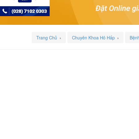
Trang Chủ
›
Chuyên Khoa Hô Hấp
›
Bệnh