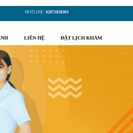
)
HOTLINE:
02871020303
ẢNH
LIÊN HỆ
ĐẶT LỊCH KHÁM