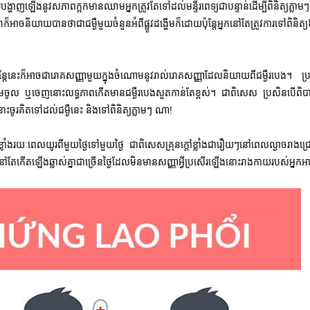
ារបង្ហាញឡើងនូវសភាពក្អកមានឈាមអ្នកត្រូវតែទៅដល់មន្ទីរពេទ្យជាបន្ទាន់ដើម្បីពិនិត្យភ្លាម
អាចនិយាយបានថាជាជម្ងឺមួយចំនួនអំពីផ្លូវដង្ហើមក៏ដោយប៉ុន្តែអ្នកនៅតែត្រូវការទៅពិនិត្យ
្តែនេះក៏អាចជារោគសញ្ញាមួយក្នុងចំណោមនូវរាល់រោគសញ្ញាដែលនិយាយពីជម្ងឺរបេង។ ប្រ
្ហើមចូល ឬចេញនោះលទ្ធភាពកើតមានជម្ងឺរបេងសួតកាន់តែខ្ពស់។ ជាពិសេស ប្រសិនបើព
ចូរគិតទៅដល់ជម្ងឺនេះ និងទៅពិនិត្យភ្លាមៗ ណា!
លាំងរយៈពេលយូរពីមួយថ្ងៃទៅមួយថ្ងៃ ជាពិសេសគ្រុនក្តៅខ្លាំងជារឿយៗនៅពេលល្ងាចរាងជ្រ
នក្តៅនេះនៅតែកើតឡើងឆ្លាស់គ្នាជាច្រើនថ្ងៃដែលមិនមានសញ្ញាអ្វីប្រសើរឡើងនោះរាងកាយរបស់អ្ន