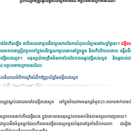
ប្រាកដត្រឹមត្រូវនូវជម្ងឺរបេងសួតតាមរយៈអត្ថបទខាងក្រោមនេះណែ!
កាន់តែកើនឡើង ជាពិសេសជាមួយនឹងស្ថានភាពនៃការបំពុលបរិស្ថាននៅសព្វថ្ងៃនេះ។
ជម្ងឺរ
ោគបានជ្រៀតចូលទៅក្នុងសរីរាង្គណាមួយនោះនៅក្នុងខ្លួន និងកើតរីករាលដាល ទន្ទឹមនឹងគ
ជម្ងឺរបេងសួត។ មនុស្សយ៉ាងច្រើនមិនអាចបែងចែកបាននូវជម្ងឺរបេងសួត និងនូវរាល់ជម
ាមរយៈអត្ថបទខាងក្រោមនេះណែ!
និយាយអំពីការក្រើនរំលឹកឱ្យប្រយ័ត្ននៃជម្ងឹរបេងសួត
ែលត្រូវស្លាប់ដោយសារតែជម្ងឺរបេងសួត នៅក្នុងចំណោមមនុស្សចំនួន10,4លាននាក់បានកើ
នុស្ស9លាននាក់កើតជម្ងឺរបេង ក្នុងនោះមានមនុស្ស3លាននាក់មិនបានទទួលការព្យាបាល។
ជាមួយនឹងចំនួនអ្នកដែលកើតមានជម្ងឺរបេងសួតខ្ពស់បំផុតនៅទូទាំងពិភពលោក ជារៀងរា