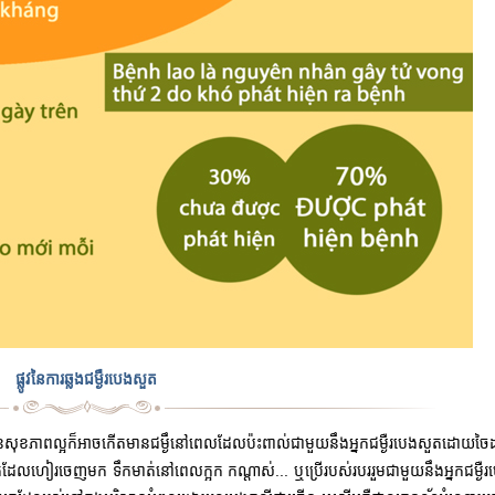
ផ្លូវនៃការឆ្លងជម្ងឺរបេងសួត
លមានសុខភាពល្អក៏អាចកើតមានជម្ងឹនៅពេលដែលប៉ះពាល់ជាមួយនឹងអ្នកជម្ងឺរបេងសួតដោយចៃ
មាត់ដែលហៀរចេញមក ទឹកមាត់នៅពេលក្អក
កណ្តាស់... ឬប្រើរបស់របររួមជាមួយនឹងអ្នកជម្ងឺ