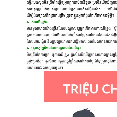
ជម្ងឺរបេងសួតមិនត្រឹមតែធ្វើឱ្យអ្នកក្អកជាប់ជានិច្ចទេ ប្រសិនបើឃើញក
ការបង្ហាញយ៉ាងច្បាស់មួយប្រាប់ថាអ្នកមានកើតជម្ងឺរបេង។ ទោះបីជាវាក៏
ដើម្បីដឹងច្បាស់ពិតប្រាកដត្រឹមត្រូវថាខ្លួនអ្នកកំពុងតែកើតមានជម្ងឺអ្វី។
► ការឈឺទ្រូង៖
មានមូលហេតុយ៉ាងច្រើនដែលបណ្តាលឱ្យអ្នកកើតមានការឈឺទ្រូង ប៉ុន
ភ្លាមៗមានអារម្មណ៍ថាឈឺចាប់យ៉ាងខ្លាំងនៅទ្រូងនៅពេលដែលដកដង
ដែលដកដង្ហើម និងត្រូវព្យាយាមដកដង្ហើមរាល់
ពេលដែលមានការក្អកនោះ
► គ្រុនក្តៅខ្លាំងនៅពេលល្ងាចជាប់ជានិច្ច៖
មិនត្រឹមតែការក្អក ឬការឈឺទ្រូង ប្រសិនបើឃើញមានសភាពគ្រុនក្តៅខ្
ប្រុងប្រយ័ត្ន។ អ្នកមិនមានគ្រុនក្តៅខ្លាំងទេនៅពេលថ្ងៃ ប៉ុន្តែគ្រុ
មេរោគរបេងលុកលុយចូល។