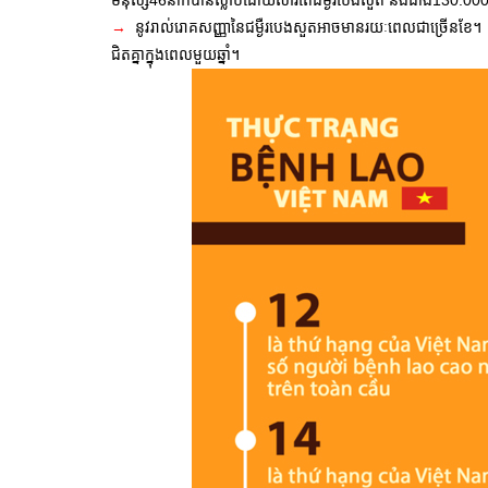
មនុស្ស46នាក់បានស្លាប់ដោយសារតែជម្ងឺរបេងសួត និងជាង130.000
→
នូវរាល់រោគសញ្ញានៃជម្ងឺរបេងសួតអាចមានរយៈពេលជាច្រើនខែ។ ម
ជិតគ្នាក្នុងពេលមួយឆ្នាំ។