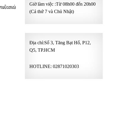
Giờ làm việc :Từ 08h00 đến 20h00
ារប៉ះពាល់
(Cả thứ 7 và Chủ Nhật)
Địa chỉ:Số 3, Tăng Bạt Hổ, P12,
Q5, TP.HCM
HOTLINE:
02871020303