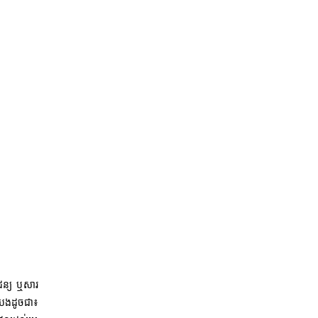
ដន្យ ឬសារ
របេងដូចជា៖