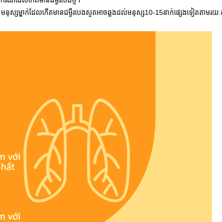
ករណីដែលកើតមានជម្ងឺរបេងថ្មី។
នុស្សម្នាក់ដែលកើតមានជម្ងឺរបេងសួតអាចឆ្លងដល់មនុស្ស
10-15នាក់ផ្សេងទៀតតាមរយៈក