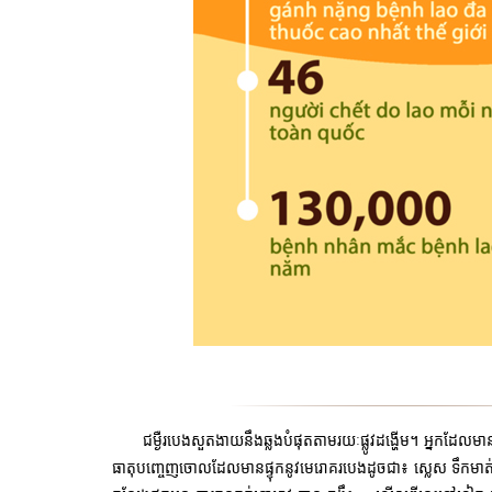
ជម្ងឺរបេងសួតងាយនឹងឆ្លងបំផុតតាមរយៈផ្លូវដង្ហើម។ អ្នកដែ
ធាតុបញ្ចេញចោលដែលមានផ្ទុកនូវមេរោគរបេងដូចជា៖ ស្លេស ទឹក