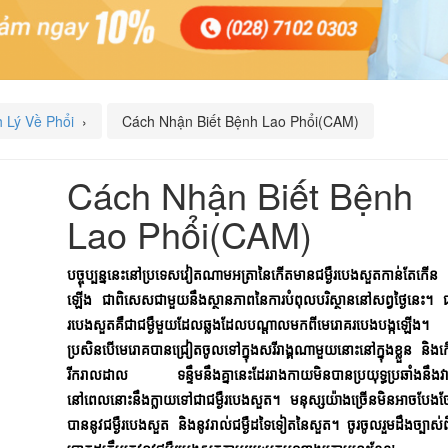
 Lý Về Phổi
›
Cách Nhận Biết Bệnh Lao Phổi(CAM)
Cách Nhận Biết Bệnh
Lao Phổi(CAM)
បច្ចុប្បន្ននេះនៅប្រទេសវៀតណាមអត្រានៃកើតមានជម្ងឺរបេងសួតកាន់តែកើន
ឡើង ជាពិសេសជាមួយនឹងស្ថានភាពនៃការបំពុលបរិស្ថាននៅសព្វថ្ងៃនេះ។ ជម
របេងសួតគឺជាជម្ងឺមួយដែលឆ្លងដែលបណ្តាលមកពីមេរោគរបេងបង្កឡើង។
ប្រសិនបើមេរោគបានជ្រៀតចូលទៅក្នុងសរីរាង្គណាមួយនោះនៅក្នុងខ្លួន និង
រីករាលដាល ទន្ទឹមនឹងគ្នានេះដែររាងកាយមិនបានប្រយុទ្ធប្រឆាំងនឹងវ
នៅពេលនោះនឹងក្លាយទៅជាជម្ងឺរបេងសួត។ មនុស្សយ៉ាងច្រើនមិនអាចបែង
បាននូវជម្ងឺរបេងសួត និងនូវរាល់ជម្ងឺដទៃទៀតនៃសួត។ ចូរចូលរួមដឹងច្បាស់