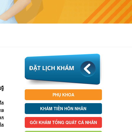
្ងឺ
PHỤ KHOA
កើត
KHÁM TIỀN HÔN NHÂN
ាទេ
ចែក
GÓI KHÁM TỔNG QUÁT CÁ NHÂN
ពិត