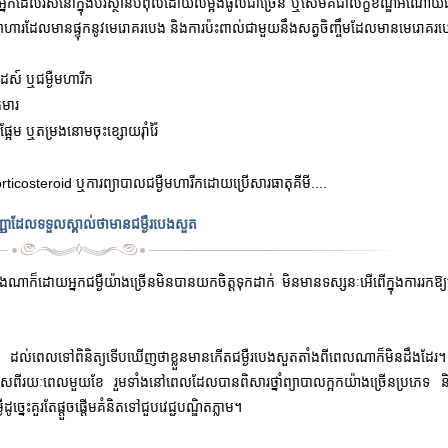
ត អ្នកដែលរស់នៅក្នុងបរិស្ថានបំពុលដោយលម្អងធូលីជាច្រើន ឬសើមគឺជាលក្ខខណ្ឌ័អំណ
ាហារដែលមានផ្ទុកនូវមេរោគរបេង និងការប៉ះពាល់ជាមួយនឹងសត្វចិញ្ចឹមដែលមានមេរោគរបេ
ដស៍ ឬជម្ងឺមហារីក
ុមារ
្អែម ឬតម្រងនោមចុះខ្សោយរុាំរ៉ៃ
rticosteroid ឬការព្យាបាលជម្ងឺមហារីកដោយប្រើសារធាតុគីមី....
ញាដែលទទួលស្គាល់ថាមានជម្ងឺរបេងសួត
ងណាក៏ដោយអ្នកជម្ងឺយ៉ាងច្រើនមិនបានយកចិត្តទុកដាក់ មិនមានទស្សនៈអើពើក្នុងការរកឱ
នេះ ដល់ពេលទៅពិនិត្យទើបឃើញថាខ្លួនមានកើតជម្ងឺរបេងសួតតាំងពីពេលណាក៏មិនដឹងដែរ។ 
មៗលើសពីរយៈពេលមួយ
ខែ រួមទាំងនៅពេលដែលបានពិសារថ្នាំព្យាបាលក្អកយ៉ាងច្រើនប្រភេទ និ
្នេះគួរតែផ្តួចផ្តើមគំនិតទៅជួបវេជ្ជបណ្ឌិតភ្លាម។