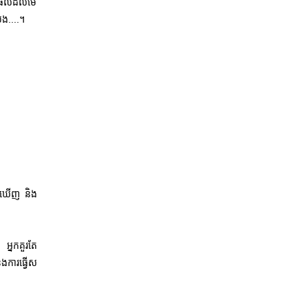
ោយផលដល់មេ
ង....។
្យឃើញ និង
អ្នកគួរតែ
ងការធ្វើស