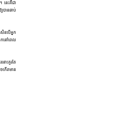
ៗ។ នេះគឺជា
ឱ្យបានឆាប់
សិនបើអ្នក
ិបាកនៅពេល
េរនោះគួរតែ
កអាចកើតមាន