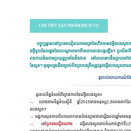
CHI TIẾT SẢN PHẨM/DỊCH VỤ
បច្ចុប្បន្ននេះនៅប្រទេសវៀតណាមអត្រានៃកើតមានជម្ងឺរបេងសួត
ជម្ងឺមួយដែលឆ្លងដែលបណ្តាលមកពីមេរោគរបេងបង្កឡើង។ ប្រសិនបើមេរ
រាងកាយមិនបានប្រយុទ្ធប្រឆាំងនឹងវាទេ នៅពេលនោះនឹងក្លាយទៅជា
នៃសួត។ ចូរចូលរួមដឹងច្បាស់ពិតប្រាកដត្រឹមត្រូវនូវជម្ងឺរបេងសួតត
នូវរាល់របាយការណ៍ដែល
នូវរាល់ទិន្នន័យអំពីស្ថានភាពនៃជម្ងឺរបេងសួត៖
→
យោងតាមទិន្នន័យស្ថិតិ ឆ្នាំ2015មានមនុស្ស1,8លាននាក់ដ
របេងសួត។
→
អង្គការសុខភាពពិភពលោកបានប៉ាន់ស្មានថាជារៀងរាល់ឆ្នាំមានម
→
នៅ
ប្រទេសវៀតណាម
ជម្ងឺរបេងសួតជាប់ចំណាត់ថ្នាក់ទី
12