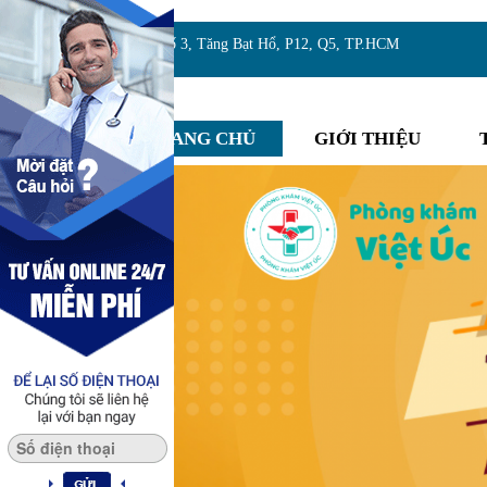
Địa chỉ:Số 3, Tăng Bạt Hổ, P12, Q5, TP.HCM
TRANG CHỦ
GIỚI THIỆU