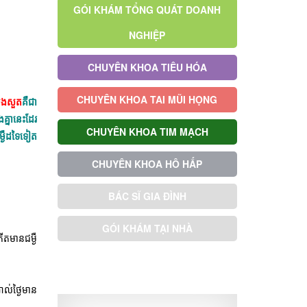
GÓI KHÁM TỔNG QUÁT DOANH
NGHIỆP
CHUYÊN KHOA TIÊU HÓA
CHUYÊN KHOA TAI MŨI HỌNG
បេងសួត
គឺជា
្នានេះដែរ
CHUYÊN KHOA TIM MẠCH
្ងឺដទៃទៀត
CHUYÊN KHOA HÔ HẤP
BÁC SĨ GIA ĐÌNH
GÓI KHÁM TẠI NHÀ
តមានជម្ងឺ
GÓI KHÁM ƯU TIÊN
ល់ថ្ងៃមាន