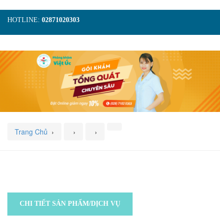
HOTLINE:
02871020303
TRANG CHỦ
GIỚI THIỆU
TIN TỨC
DỊCH VỤ
GÓI KHÁM
HÌNH ẢNH
LIÊN HỆ
ĐẶT LỊCH KHÁM
Trang Chủ
›
›
›
CHI TIẾT SẢN PHẨM/DỊCH VỤ