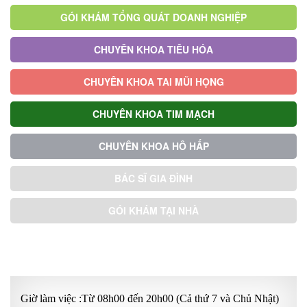
GÓI KHÁM TỔNG QUÁT DOANH NGHIỆP
CHUYÊN KHOA TIÊU HÓA
CHUYÊN KHOA TAI MŨI HỌNG
CHUYÊN KHOA TIM MẠCH
CHUYÊN KHOA HÔ HẤP
BÁC SĨ GIA ĐÌNH
GÓI KHÁM TẠI NHÀ
GÓI KHÁM ƯU TIÊN
Giờ làm việc :Từ 08h00 đến 20h00 (Cả thứ 7 và Chủ Nhật)