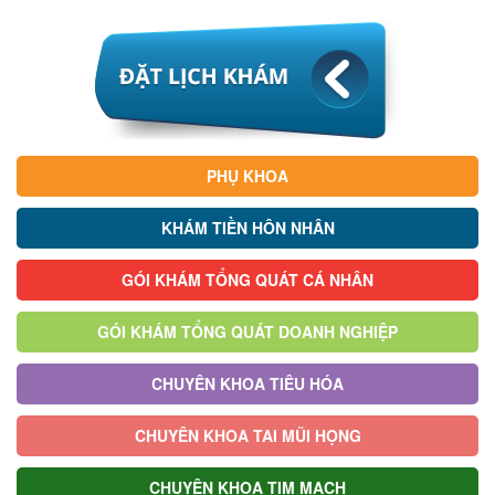
PHỤ KHOA
KHÁM TIỀN HÔN NHÂN
GÓI KHÁM TỔNG QUÁT CÁ NHÂN
GÓI KHÁM TỔNG QUÁT DOANH NGHIỆP
CHUYÊN KHOA TIÊU HÓA
CHUYÊN KHOA TAI MŨI HỌNG
CHUYÊN KHOA TIM MẠCH