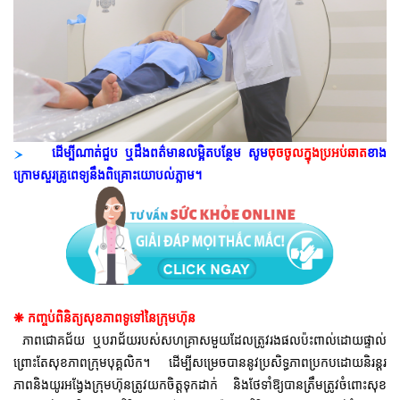
ដើម្បីណាត់ជួប ឬដឹងពត៌មានលម្អិតបន្ថែម សូម
ចុចចូលក្នុងប្រអប់ឆាត
ខាង
ក្រោមសួរគ្រូពេទ្យនឹងពិគ្រោះយោបល់ភ្លាម។
❋
កញ្ចប់ពិនិត្យសុខភាពទូទៅនៃក្រុមហ៊ុន
ភាពជោគជ័យ ឬបរាជ័យរបស់សហគ្រាសមួយដែលត្រូវរងផលប៉ះពាល់ដោយផ្ទាល់
ព្រោះតែសុខភាពក្រុមបុគ្គលិក។ ដើម្បីសម្រេចបាននូវប្រសិទ្ធភាពប្រកបដោយនិរន្តរ
ភាពនិងយូរអង្វែងក្រុមហ៊ុនត្រូវយកចិត្តទុកដាក់ និងថែទាំឱ្យបានត្រឹមត្រូវចំពោះសុខ