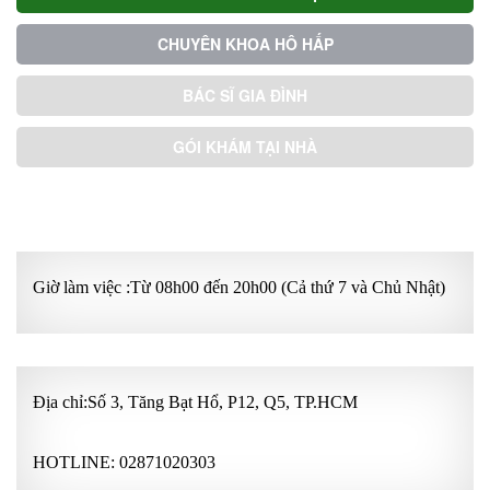
CHUYÊN KHOA HÔ HẤP
BÁC SĨ GIA ĐÌNH
GÓI KHÁM TẠI NHÀ
GÓI KHÁM ƯU TIÊN
Giờ làm việc :Từ 08h00 đến 20h00 (Cả thứ 7 và Chủ Nhật)
Địa chỉ:Số 3, Tăng Bạt Hổ, P12, Q5, TP.HCM
HOTLINE:
02871020303