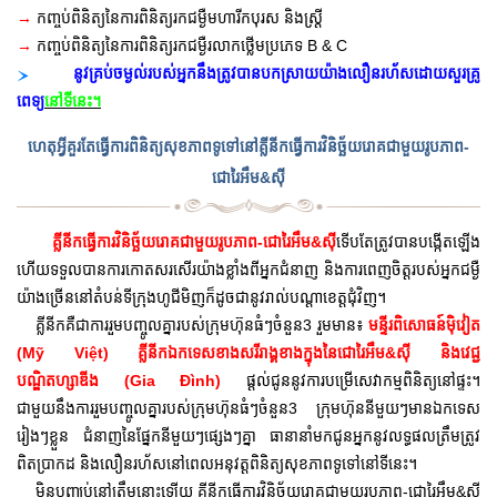
→
កញ្ចប់ពិនិត្យនៃការពិនិត្យរកជម្ងឺមហារីកបុរស​ និងស្រ្តី
→
កញ្ចប់ពិនិត្យនៃការពិនិត្យរកជម្ងឺរលាកថ្លើមប្រភេទ B & C
នូវគ្រប់ចម្ងល់របស់អ្នកនឹងត្រូវបានបកស្រាយយ៉ាងលឿនរហ័សដោយសួរគ្រូ
ពេទ្យ
នៅទីនេះ។
ហេតុអ្វីគួរតែធ្វើការពិនិត្យសុខភាពទូទៅនៅ
គ្លីនីកធ្វើការវិនិច្ឆ័យរោគជាមួយរូបភាព-
ជោរៃអឹម&ស៊ី
គ្លីនីកធ្វើការវិនិច្ឆ័យរោគជាមួយរូបភាព-ជោរៃអឹម&ស៊ី
ទើបតែត្រូវបានបង្កើតឡើង
ហើយទទួលបានការកោតសរសើរយ៉ាងខ្លាំងពីអ្នកជំនាញ និងការពេញចិត្តរបស់អ្នកជម្ងឺ
យ៉ាងច្រើននៅតំបន់ទីក្រុងហូជីមិញក៏ដូចជានូវរាល់បណ្តាខេត្តជុំវិញ។
គ្លីនីកគឺជាការរួមបញ្ចូលគ្នារបស់ក្រុមហ៊ុនធំៗចំនួន3 រួមមាន៖
មន្ទីរពិសោធន៍ម៉ិវៀត
(Mỹ Việt) គ្លីនីកឯកទេសខាងសរីរាង្គខាងក្នុងនៃជោរៃអឹម&ស៊ី និងវេជ្ជ
បណ្ឌិតហ្សាឌីង (Gia Đình)
ផ្តល់ជូននូវការបម្រើសេវាកម្មពិនិត្យនៅផ្ទះ។
ជាមួយនឹងការរួមបញ្ចូលគ្នារបស់ក្រុមហ៊ុនធំៗចំនួន3 ក្រុមហ៊ុននីមួយៗមានឯកទេស
រៀងៗខ្លួន ជំនាញនៃផ្នែកនីមួយៗផ្សេងៗគ្នា ធានានាំមកជូនអ្នកនូវលទ្ធផលត្រឹមត្រូវ
ពិតប្រាកដ និងលឿនរហ័សនៅពេលអនុវត្តពិនិត្យសុខភាពទូទៅនៅទីនេះ។
មិនបញ្ឈប់នៅត្រឹមនោះឡើយ គ្លីនីកធ្វើការវិនិច្ឆ័យរោគជាមួយរូបភាព-ជោរៃអឹម&ស៊ី