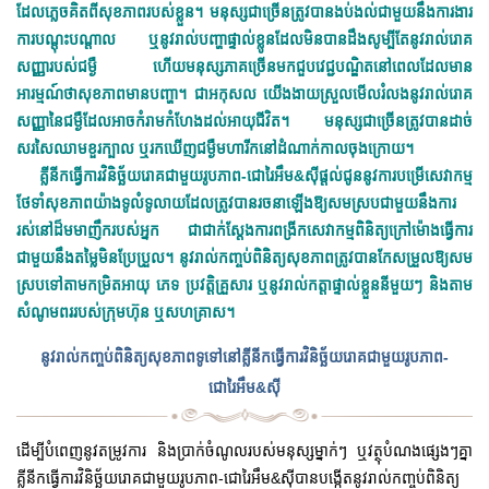
ដែលភ្លេចគិតពីសុខភាពរបស់ខ្លួន។ មនុស្សជាច្រើនត្រូវបានងប់ងល់ជាមួយនឹងការងារ
ការបណ្តុះបណ្តាល ឬនូវរាល់បញ្ហាផ្ទាល់ខ្លូនដែលមិនបានដឹងសូម្បីតែនូវរាល់រោគ
សញ្ញារបស់ជម្ងឺ ហើយមនុស្សភាគច្រើនមកជួបវេជ្ជបណ្ឌិតនៅពេលដែលមាន
អារម្មណ៍ថាសុខភាពមានបញ្ហា។ ជាអកុសល យើងងាយស្រួលមើលរំលងនូវរាល់រោគ
សញ្ញានៃជម្ងឺដែលអាចកំរាមកំហែងដល់អាយុជីវិត។ មនុស្សជាច្រើនត្រូវបានដាច់
សរសៃឈាមខួរក្បាល ឬរកឃើញជម្ងឺមហារីកនៅដំណាក់កាលចុងក្រោយ។
គ្លីនីកធ្វើការវិនិច្ឆ័យរោគជាមួយរូបភាព-ជោរៃអឹម&ស៊ីផ្តល់ជូននូវការបម្រើសេវាកម្ម
ថែទាំសុខភាពយ៉ាងទូលំទូលាយដែលត្រូវបានរចនាឡើងឱ្យសមស្របជាមួយនឹងការ
រស់នៅដ៏មមាញឹករបស់អ្នក ជាជាក់ស្តែងការពង្រីកសេវាកម្មពិនិត្យក្រៅម៉ោងធ្វើការ
ជាមួយនឹងតម្លៃមិនប្រែប្រួល។ នូវរាល់កញ្ចប់ពិនិត្យសុខភាពត្រូវបានកែសម្រួលឱ្យសម
ស្របទៅតាមកម្រិតអាយុ ភេទ ប្រវត្តិគ្រួសារ ឬនូវរាល់កត្តាផ្ទាល់ខ្លួននីមួយៗ និងតាម
សំណូមពររបស់ក្រុមហ៊ុន ឬសហគ្រាស។
នូវរាល់កញ្ចប់ពិនិត្យសុខភាពទូទៅនៅ
គ្លីនីកធ្វើការវិនិច្ឆ័យរោគជាមួយរូបភាព-
ជោរៃអឹម&ស៊ី
ដើម្បីបំពេញនូវតម្រូវការ និងប្រាក់ចំណូលរបស់មនុស្សម្នាក់ៗ ឬវត្ថុបំណងផ្សេងៗគ្នា
គ្លីនីកធ្វើការវិនិច្ឆ័យរោគជាមួយរូបភាព-ជោរៃអឹម&ស៊ីបានបង្កើតនូវរាល់កញ្ចប់ពិនិត្យ