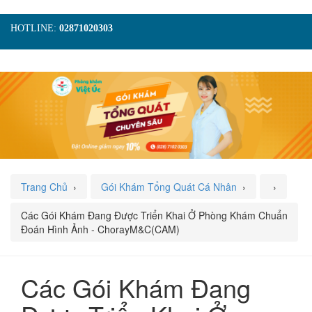
HOTLINE:
02871020303
TRANG CHỦ
GIỚI THIỆU
TIN TỨC
DỊCH VỤ
GÓI KHÁM
HÌNH ẢNH
LIÊN HỆ
ĐẶT LỊCH KHÁM
Trang Chủ
›
Gói Khám Tổng Quát Cá Nhân
›
›
Các Gói Khám Đang Được Triển Khai Ở Phòng Khám Chuẩn
Đoán Hình Ảnh - ChorayM&C(CAM)
Các Gói Khám Đang