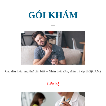
GÓI KHÁM
Các dấu hiệu ung thư cần biết – Nhận biết sớm, điều trị kịp thời(CAM)
Liên hệ