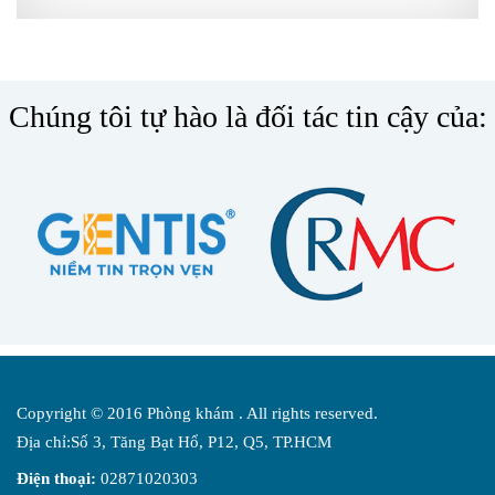
Chúng tôi tự hào là đối tác tin cậy của:
Copyright © 2016 Phòng khám . All rights reserved.
Địa chỉ:Số 3, Tăng Bạt Hổ, P12, Q5, TP.HCM
Điện thoại:
02871020303