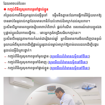
ដែលអាចបត់បែន៖
❋
កញ្ចប់ពិនិត្យសុខភាពទូទៅផ្ទាល់ខ្លួន
គាំទ្រដល់ការពិនិត្យរកនូវរាល់ជម្ងឺទូទៅ ទន្ទឹមនឹងគ្នានេះដែរការធ្វើការវិនិច្ឆ័យរោគឱ្យ
បានឆាប់នៃនូវរាល់កត្តាដែលមានហានិភ័យប៉ះពាល់ដ៏អាក្រក់ដល់សុខភាព។
ប្រសិនបើអ្នកមានគម្រោងរៀបអាពាហ៍ពិពាហ៍ ផ្តល់កំណើត ទេសចរណ៍ដោយខ្លួនឯង
ឬផ្លាស់ប្តូរបរិយាកាសធ្វើការ.... នោះអ្នកគួរតែជ្រើសរើសកញ្ចប់នេះ។
ប្រសិនបើអនុវត្តតាមកាលកំណត់ជារៀងរាល់ឆ្នាំ អ្នកនឹងមានការមើលឃើញបានទូលំ
ទូលាយអំពីសុខភាពដើម្បីផ្លាស់ប្តូរនូវរាល់ទម្លាប់អាក្រក់ឱ្បទាន់ពេលវេលាដើម្បីបង្ការ
នូវរាល់ជម្ងឹដ៏គ្រោះថ្នាក់។
→
កញ្ចប់ពិនិត្យសុខភាពទូទៅមូលដ្ឋាន (
សូមមើលព័ត៌មានលម្អិតនៅទីនេះ
)
→
កញ្ចប់ពិនិត្យសុខភាពទូទៅ
ជំនាញ (
សូមមើលព័ត៌មានលម្អិតនៅទីនេះ
)
→
កញ្ចប់ពិនិត្យសុខភាពទូទៅ
ផ្ទាល់ខ្លួន (
សូមមើលព័ត៌មានលម្អិតនៅទីនេះ
)