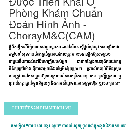
Được Triển Khai Ở
Phòng Khám Chuẩn
Đoán Hình Ảnh -
ChorayM&C(CAM)
គ្លីនីកធ្វើការវិនិច្ឆ័យរោគជាមួយរូបភាព-ជោរៃអឹម&ស៊ីផ្តល់ជូននូវការបម្រើសេវា
កម្មថែទាំសុខភាពយ៉ាងទូលំទូលាយដែលត្រូវបានរចនាឡើងឱ្យសមស្រប
ជាមួយនឹងការរស់នៅដ៏មមាញឹករបស់អ្នក ជាជាក់ស្តែងការពង្រីកសេវាកម្ម
ពិនិត្យក្រៅម៉ោងធ្វើការជាមួយនឹងតម្លៃមិនប្រែប្រួល។ នូវរាល់កញ្ចប់ពិនិត្យសុខ
ភាពត្រូវបានកែសម្រួលឱ្យសមស្របទៅតាមកម្រិតអាយុ ភេទ ប្រវត្តិគ្រួសារ ឬ
នូវរាល់កត្តាផ្ទាល់ខ្លួននីមួយៗ និងតាមសំណូមពររបស់ក្រុមហ៊ុន ឬសហគ្រាស។
CHI TIẾT SẢN PHẨM/DỊCH VỤ
គងបង្វិល "បាយ អាវ អង្ករ លុយ" បាននាំមនុស្សចូលទៅក្នុងរង្វង់ដ៏កាចសាហាវ