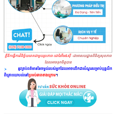
គ្លីនីកធ្វើការវិនិច្ឆ័យរោគជាមួយរូបភាព-ជោរៃអឹម&ស៊ី
-ជាអាសយដ្ឋានពិនិត្យសុខភាព
ដែលអាចទុកចិត្តបាន
នូវគ្រប់ពត៌មាននៃចម្ងល់របស់អ្នកដែលអាចលើកជាសំណួរសម្រាប់បុគ្គលិក
ពិគ្រោះយោបល់នៅ
ប្រអប់ឆាតខាងក្រោម
។