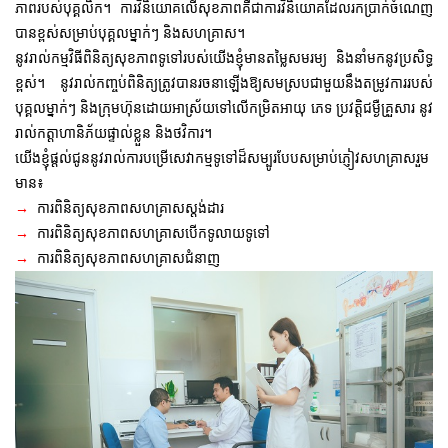
ភាពរបស់បុគ្គលិក។ ការវិនិយោគលើសុខភាពគឺជាការវិនិយោគដែលរកប្រាក់ចំណេញ
បានខ្ពស់សម្រាប់បុគ្គលម្នាក់ៗ និងសហគ្រាស។
នូវរាល់កម្មវិធីពិនិត្យសុខភាពទូទៅរបស់យើងខ្ញុំមានតម្លៃសមរម្យ​ និងនាំមកនូវប្រសិទ្ធ
ខ្ពស់។ នូវរាល់កញ្ចប់ពិនិត្យត្រូវបានរចនាឡើងឱ្យសមស្របជាមួយនឹងតម្រូវការរបស់
បុគ្គលម្នាក់ៗ និងក្រុមហ៊ុនដោយអាស្រ័យទៅលើកម្រិតអាយុ ភេទ ប្រវត្តិជម្ងឺគ្រួសារ នូវ
រាល់កត្តាហានិភ័យផ្ទាល់ខ្លួន និងថវិការ។
យើងខ្ញុំផ្តល់ជូននូវរាល់ការបម្រើសេវាកម្មទូទៅដ៏សម្បូរបែបសម្រាប់ភ្ញៀវសហគ្រាសរួម
មាន៖
→
ការពិនិត្យសុខភាពសហគ្រាសស្តង់ដារ
→
ការពិនិត្យសុខភាពសហគ្រាសបើកទូលាយទូទៅ
→
ការពិនិត្យសុខភាពសហគ្រាសជំនាញ