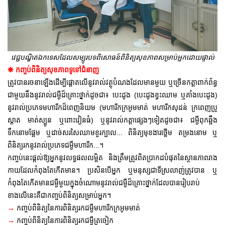
វេជ្ជបណ្ឌិតឯកទេសដែលសម្បូរបទពិសោធន៍ពិនិត្យសុខភាពសម្រាប់អ្នកដោយផ្ទាល់
❋
កញ្ចប់ពិនិត្យសុខភាពទូទៅជំនាញ
ត្រូវបានរចនាឡើងដើម្បីផ្តោតលើនូវរាល់វត្ថុបំណងដែលមានមួយ ឬច្រើនកត្តាពាក់ព័ន្ធ
ជាមួយនឹងនូវរាល់ជម្ងឺដ៏គ្រោះថ្នាក់ដូចជា៖ បេះដូង (បេះដូងខ្វះឈាម ឬគាំងបេះដូង)
នូវរាល់ប្រភេទមហារីកដ៏ពេញនិយម (មហារីកក្រអូមមាត់ មហារីកសុដន់ ក្រពេញប្រូ
ស្តាត មាត់ស្បូន ឬពោះវៀនធំ) ឬនូវរាល់កត្តាផ្សេងៗទៀតដូចជា៖ ជម្ងឺពុកឆ្អឹង
ទឹកនោមផ្អែម ឬដាច់សរសៃឈាមខួរក្បាល... ពិនិត្យមុខងារថ្លើម តម្រងនោម ឬ
ពិនិត្យរកនូវរាល់ប្រភេទជម្ងឺមហារីក...។
កញ្ចប់នេះផ្តល់ឱ្យអ្នកនូវលទ្ធផលលម្អិត និងត្រឹមត្រូវពិតប្រាកដបំផុតនៃស្ថានភាពរាង
កាយដែលកំពុងតែកើតមាន។ ប្រសិនបើអ្នក ឬមនុស្សជាទីស្រលាញ់ត្រូវបាន ឬ
កំពុងតែកើតមានជម្ងឺមួយក្នុងចំណោមនូវរាល់ជម្ងឺដ៏គ្រោះថ្នាក់ដែលបានរៀបរាប់
ខាងលើនេះគឺជាកញ្ចប់ពិនិត្យសម្រាប់អ្នក។
→
កញ្ចប់ពិនិត្យនៃការពិនិត្យរកជម្ងឺមហារីកក្រអូមមាត់
→
កញ្ចប់ពិនិត្យនៃការពិនិត្យរកជម្ងឺត្រចៀក