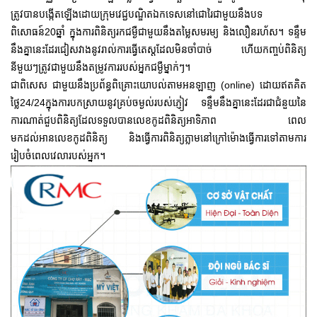
ត្រូវបានបង្កើតឡើងដោយក្រុមវេជ្ជបណ្ឌិតឯកទេសនៅជោរៃជាមួយនឹងបទ
ពិសោធន៍20ឆ្នាំ ក្នុងការពិនិត្យរកជម្ងឺជាមួយនឹងតម្លៃសមរម្យ និងលឿនរហ័ស។ ទន្ទឹម
នឹងគ្នានេះដែរជៀសវាងនូវរាល់ការធ្វើតេស្តដែលមិនចាំបាច់ ហើយកញ្ចប់ពិនិត្យ
នីមួយៗត្រូវជាមួយនឹងតម្រូវការរបស់អ្នកជម្ងឺម្នាក់ៗ។
ជាពិសេស ជាមួយនឹងប្រព័ន្ធពិគ្រោះយោបល់តាមអនឡាញ (online) ដោយឥតគិត
ថ្លៃ24/24ក្នុងការបកស្រាយនូវគ្រប់ចម្ងល់របស់ភ្ញៀវ ទន្ទឹមនឹងគ្នានេះដែរជាជំនួយនៃ
ការណាត់ជួបពិនិត្យដែលទទួលបានលេខកូដពិនិត្យអាទិភាព ពេល
មកដល់អានលេខកូដពិនិត្យ និងធ្វើការពិនិត្យភ្លាមនៅក្រៅម៉ោងធ្វើការទៅតាមការ
រៀបចំពេលវេលារបស់អ្នក។