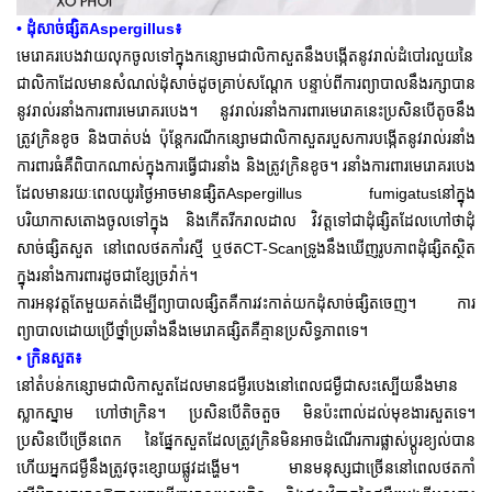
• ដុំសាច់ផ្សិតAspergillus៖
មេរោគរបេងវាយលុកចូលទៅក្នុងកន្សោមជាលិកាសួតនឹងបង្កើតនូវរាល់ដំបៅរលួយនៃ
ជាលិកាដែលមានសំណល់ដុំសាច់ដូចគ្រាប់សណ្តែក បន្ទាប់ពីការព្យាបាលនឹងរក្សាបាន
នូវរាល់រនាំងការពារមេរោគរបេង។ នូវរាល់រនាំងការពារមេរោគនេះប្រសិនបើតូចនឹង
ត្រូវក្រិនខូច និងបាត់បង់ ប៉ុន្តែករណីកន្សោមជាលិកាសួតរបួសការបង្កើតនូវរាល់រនាំង
ការពារធំគឺពិបាកណាស់ក្នុងការធ្វើជារនាំង និងត្រូវក្រិនខូច។ រនាំងការពារមេរោគរបេង
ដែលមានរយៈពេលយូរថ្ងៃអាចមានផ្សិតAspergillus fumigatusនៅក្នុង
បរិយាកាសតោងចូលទៅក្នុង និងកើតរីករាលដាល វិវត្តទៅជាដុំផ្សិតដែលហៅថាដុំ
សាច់ផ្សិតសួត នៅពេលថតកាំរស្មី ឬថតCT-Scanទ្រូងនឹងឃើញរូបភាពដុំផ្សិតស្ថិត
ក្នុងរនាំងការពារដូចជាខ្សែច្រវ៉ាក់។
ការអនុវត្ត
តែមួយគត់ដើម្បីព្យាបាលផ្សិតគឺការវះកាត់យកដុំសាច់ផ្សិតចេញ។ ការ
ព្យាបាលដោយប្រើថ្នាំប្រឆាំងនឹងមេរោគផ្សិតគឺគ្មានប្រសិទ្ធភាពទេ។
• ក្រិនសួត៖
នៅតំបន់កន្សោមជាលិកាសួតដែលមានជម្ងឺរបេងនៅពេលជម្ងឺជាសះស្បើយនឹងមាន
ស្លាកស្នាម ហៅថាក្រិន។ ប្រសិនបើតិចតួច មិនប៉ះពាល់ដល់មុខងារសួតទេ។
ប្រសិនបើច្រើនពេក នៃផ្នែកសួតដែលត្រូវក្រិនមិនអាចដំណើរការផ្លាស់ប្តូរខ្យល់បាន
ហើយអ្នកជម្ងឺនឹងត្រូវចុះខ្សោយផ្លូវដង្ហើម។ មានមនុស្សជាច្រើននៅពេលថតកាំ