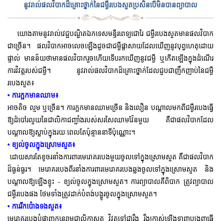
នូវរាល់ផលវិបាកដ៏គ្រោះថ្នាក់នៃជម្ងឺរបេងសួតប្រសិនបើមិនបានព្យាបាល
យោងតាមនូវរាល់វេជ្ជបណ្ឌិតឯកទេសមន្ទីរពេទ្យជោរៃ ជម្ងឺរបេងសួតមានផលវិបាក
ជាច្រើន។ ផលវិបាកអាចលេចឡើងដូចជាជម្ងឺផ្តាសាយដែលឃើញនូវបុព្វហេតុដោយ
ផ្ទាល់ មានន័យថាមានផលវិបាករួចហើយទើបរកឃើញនូវជម្ងឺ ឬកើតឡើងក្នុងដំណើរ
ការវិវត្តរបស់ជម្ងឺ។ នូវរាល់ផលវិបាកដ៏គ្រោះថ្នាក់ដែលជួបជាញឹកញាប់នៃជម្ងឺ
របេងសួត៖
• ការក្អកមានឈាម៖
អាចតិច ល្មម ឬច្រើន។ ការក្អកមានឈាមច្រើន និងលឿន
បណ្តាលមកពីជម្ងឺរបេងធ្វើ
ឱ្យដំបៅរលួយនៃជាលិកាជញ្ជាំងរបស់សរសៃឈាមវ៉ែនមួយ គឺជាផលវិបាកដែល
បណ្តាលឱ្យស្លាប់ក្នុងរយៈពេលតែប៉ុន្មាន
នាទីប៉ុណ្ណោះ។
• ខ្យល់ចូលក្នុងស្រោមសួត៖
ដោយសារតែខូចរនាំងការពារមេរោគរបេងមួយចូលទៅក្នុងស្រោមសួត គឺជាផលវិបាក
ដ៏ធ្ងន់ធ្ងរ។ មេរោគរបេងពីរនាំងការពារមេរោគរបេងឆ្លងចូលទៅក្នុងស្រោមសួត និង
បណ្តាលឱ្យឡើងខ្ទុះ - ខ្យល់ចូលក្នុងស្រោមសួត។ ការព្យាបាលគឺពិបាក ត្រូវព្យាបាល
ជម្ងឺរបេងផង ថែមទាំងត្រូវដាក់បំពង់បង្ហូរចូលក្នុងស្រោមសួត។
• ការរីកប៉ោងទងសួត៖
មេរោគរបេងបំផ្លាញកន្សោមជាលិកាសួត វិវត្តទៅជារឹង រឹងក្រាស់ឡើងទាញបង្រួញធ្វើ