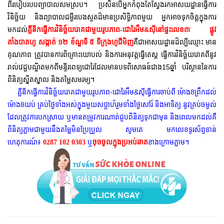
ពីរបៀបរបបព្យាបាលសមស្រប។ ប្រសិនបើអ្នកកំពុងតែស្វែងរកអាសយដ្ឋានធ្វើការ
វិនិច្ឆ័យ និងព្យាបាលជម្ងឺរបេងសួតដ៏មានប្រសិទ្ធិភាពមួយ អ្នកអាចទុកចិត្តក្នុងការ
មកដល់
គ្លីនីកធ្វើការវិនិច្ឆ័យរោគជាមួយរូបភាព-ជោរៃអឹម&ស៊ីនៅផ្ទះលេខ៣ ផ្លូវ
តាំងបាតហូ សង្កាត់ ១២ ខ័ណ្ឌទី ៥ ទីក្រុងហូជីមិញ
គឺជាអាសយដ្ឋានដ៏ល្បីឈ្មោះ មាន
គុណភាព ត្រូវបានការពិគ្រោះយោបល់ និងការអនុវត្តធ្វើតេស្ត ធ្វើការវិនិច្ឆ័យរោគពីនូវ
រាល់វេជ្ជបណ្ឌិតមកពីមន្ទីរពេទ្យជោរៃដែលមានបទពិសោធន៍ជាង15ឆ្នាំ បរិស្ថាននៃការ
ពិនិត្យស្និតស្នាល និងតម្លៃសមរម្យ។
គ្លីនីកធ្វើការវិនិច្ឆ័យរោគជាមួយរូបភាព-ជោរៃអឹម&ស៊ីធ្វើការចាប់ពី ម៉ោង8ព្រឹកដល់
ម៉ោង8យប់ គ្រប់ថ្ងៃទាំងអស់ក្នុងមួយសប្តាហ៍រួមទាំងថ្ងៃសៅរ៍ និងអាទិត្យ នូវគ្រប់ចម្ងល់
ដែលត្រូវការបកស្រាយ ឬមានតម្រូវការណាត់ជួបពិនិត្យទុកជាមុន និងពេលមកដល់គឺ
ពិនិត្យភ្លាមជាមួយនឹងតម្លៃមិនប្រែប្រួល សូម
តេ មកលេខទូរស័ព្ទទាន់
ហេតុការណ៍៖
ឬ
ចុចចូលក្នុងប្រអប់ឆាត
ខាងក្រោមភ្លាម។
0287 102 0303