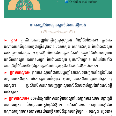
រោគសញ្ញាដែលទទួលស្គាល់ថាមានជម្ងឺរបេង
►
ក្អកគឺជារោគសញ្ញានៃជម្ងឺសួតស្រួចស្រាវ និងរុាំរ៉ៃទាំងអស់។ ក្អកអាច
ក្អក៖
បណ្តាលមកពីមូលហេតុជាច្រើនដូចជា៖ រលាកសួត រលាកទងសួត រីកប៉ោងទងសួត
របេង ឬមហារីកសួត...។ អ្នកជម្ងឺទាំងអស់ដែលក្អកលើសពី3សប្តាហ៍មិនមែនបណ្តាល
មកពីរលាកសួត រលាកទងសួត រីកប៉ោងទងសួត ឬមហារីកសួតទេ ហើយថែមទាំង
បានប្រើថ្នាំទីប៊ីយោទិចប៉ុន្តែការក្អកមិនថយចុះ
ត្រូវតែគិតដល់ជម្ងឺរបេងសួត។
ក្អកមានស្លេសគឺជាការបង្ហាញនៃការលេចចេញកាន់តែខ្លាំងដែល
►
ក្អកមានស្លេស៖
បណ្តាលមកពីសួត ទងសួតត្រូវមានរំញោច ឬបណ្តាលមកពីមានរបួសនៅសួត ឬ
ទងសួត។ ប្រសិនបើមានរោគសញ្ញាក្អកស្លេសលើពី3សប្តាហ៍ត្រូវតែគិតដល់ជម្ងឺ
របេងសួត។
ក្អកមានឈាម៖
60%នៃអ្នកកើតមានជម្ងឺរបេងសួតដែលក្អកមានឈាម បង្ហាញពី
►
ការមានរបួស និងហូរឈាមក្នុងផ្លូវដង្ហើម។ លើសពីនេះទៅទៀតមូលហេតុដែល
បណ្តាលឱ្យក្អកមានឈាមមានយ៉ាងច្រើនចាប់ពីនូវរាល់ជម្ងឺសួត - ទងសួត (ដូចជា៖