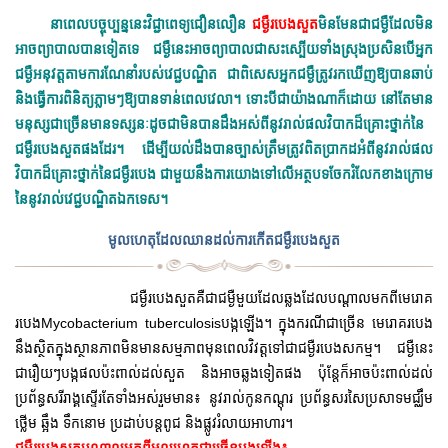
នាពេលបច្ចុប្បន្ននេះវិជ្ជាពេទ្យជឿនលឿន
ជម្ងឺរបេងសួត
មិនមែនជាជម្ងឺដែលមិន
អាចព្យាបាលបានទៀតទេ ជម្ងឺនេះអាចព្យាបាលជាសះស្បើយទាំងស្រុងប្រសិនបើអ្នក
ជម្ងឺអនុវត្តតាមការណែនាំរបស់វេជ្ជបណ្ឌិត ជាពិសេសអ្នកជម្ងឺត្រូវរកឃើញឱ្យបានឆាប់
និងធ្វើការពិនិត្យភ្លាមៗឱ្យបានទាន់ពេលវេលា។ ទោះបីជាយ៉ាងណាក៏ដោយ នៅតែមាន
មនុស្សជាច្រើនមានទស្សនៈដូចជាមិនបានដឹងអស់ពីនូវរាល់ផលវិបាកដ៏គ្រោះថ្នាក់នៃ
ជម្ងឺរបេងសួតផងដែរ។ ដើម្បីយល់ដឹងបានច្បាស់ត្រឹមត្រូវពិតប្រាកដអំពីនូវរាល់ផល
វិបាកដ៏គ្រោះថ្នាក់នៃជម្ងឺរបេង ជាមួយនឹងការយោងទៅលើអត្ថបទចែករំលែកខាងក្រោម
នៃនូវរាល់វេជ្ជបណ្ឌិតឯកទេស។
មូលហេតុដែលឈានដល់ការកើតជម្ងឺរបេងសួត
ជម្ងឺរបេងសួតគឺជាជម្ងឺមួយដែលឆ្លងដែលបណ្តាលមកពីមេរោគ
របេង
Mycobacterium tuberculosis
បង្កឡើង។ ក្នុងករណីជាច្រើន មេរោគរបេង
នឹងស្ថិតក្នុងស្ថានភាពមិនមានសម្មភាពមុនពេលវិវត្តទៅជាជម្ងឺរបេងសកម្ម។ ជម្ងឺនេះ
ជារឿយៗបង្កផលប៉ះពាល់ដល់សួត និងអាចឆ្លងទៀតផង ប៉ុន្តែក៏អាចប៉ះពាល់ដល់
ប្រព័ន្ធសរីរាង្គស្ទើរតែទាំងអស់រួមមាន៖ នូវរាល់កូនកណ្តុរ ប្រព័ន្ធសរសៃប្រសាទមជ្ឈឹម
ថ្លើម ឆ្អឹង ទឹកនោម ប្រដាប់បន្តពូជ និងផ្លូវរំលាយអាហារ។