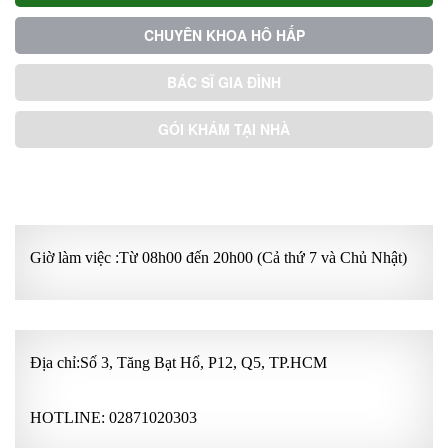
CHUYÊN KHOA HÔ HẤP
BÁC SĨ GIA ĐÌNH
GÓI KHÁM TẠI NHÀ
GÓI KHÁM ƯU TIÊN
Giờ làm việc :Từ 08h00 đến 20h00 (Cả thứ 7 và Chủ Nhật)
Địa chỉ:Số 3, Tăng Bạt Hổ, P12, Q5, TP.HCM
HOTLINE:
02871020303