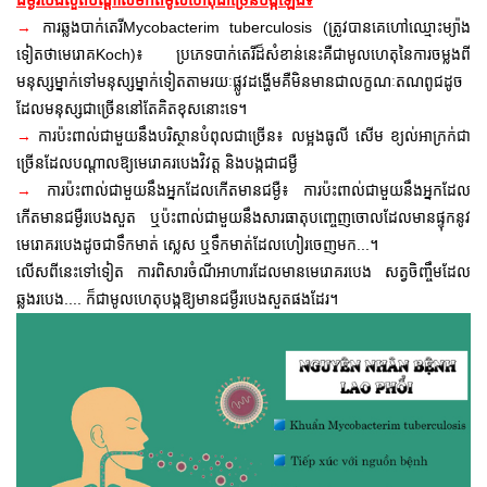
ជម្ងឺរបេងសួតបណ្តាលមកពីមូលហេតុជាច្រើនបង្កឡើង៖
→
ការឆ្លងបាក់តេរី
Mycobacterim tuberculosis (ត្រូវបានគេហៅឈ្មោះម្យ៉ាង
ទៀតថាមេរោគKoch)៖ ប្រភេទបាក់តេរីដ៏សំខាន់នេះគឺជាមូលហេតុនៃការចម្លងពី
មនុស្សម្នាក់ទៅមនុស្សម្នាក់ទៀតតាមរយៈផ្លូវដង្ហើមគឺមិនមានជាលក្ខណៈតណពូជដូច
ដែលមនុស្សជាច្រើននៅតែគិតខុសនោះទេ។
→
ការប៉ះពាល់ជាមួយនឹងបរិស្ថានបំពុលជាច្រើន៖ លម្អងធូលី សើម ខ្យល់អាក្រក់ជា
ច្រើនដែលបណ្តាលឱ្យមេរោគរបេងវិវត្ត និងបង្កជាជម្ងឺ
→
ការប៉ះពាល់ជាមួយនឹងអ្នកដែលកើតមានជម្ងឺ៖
ការប៉ះពាល់ជាមួយនឹងអ្នកដែល
កើតមានជម្ងឺរបេងសួត ឬប៉ះពាល់ជាមួយនឹងសារធាតុបញ្ចេញចោលដែលមានផ្ទុកនូវ
មេរោគរបេងដូចជាទឹកមាត់ ស្លេស ឬទឹកមាត់ដែលហៀរចេញមក...។
លើសពីនេះទៅទៀត ការពិសារចំណីអាហារដែលមានមេរោគរបេង សត្វចិញ្ចឹមដែល
ឆ្លងរបេង.... ក៏ជាមូលហេតុបង្កឱ្យមានជម្ងឺរបេងសួតផងដែរ។