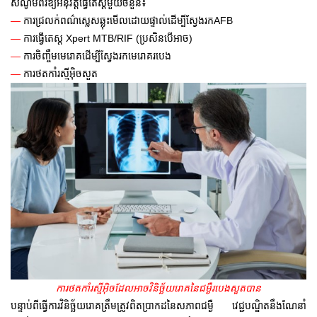
សំណូមពរឱ្យអនុវត្តធ្វើតេស្តមួយចំនួន៖
—
ការ
ជ្រលក់ពណ៌ស្លេសឆ្លុះមើលដោយផ្ទាល់ដើម្បីស្វែងរក
AFB
—
ការធ្វើតេស្ត
Xpert MTB/RIF (ប្រសិនបើអាច)
—
ការចិញ្ចឹមមេរោគដើម្បីស្វែងរកមេរោគរបេង
—
ការថតកាំរស្មីអ៊ិចសួត
ការថតកាំរស្មីអ៊ិចដែលអាចវិនិច្ឆ័យរោគនៃជម្ងឺរបេងសួតបាន
បន្ទាប់ពីធ្វើការវិនិច្ឆ័យរោគត្រឹមត្រូវពិតប្រាកដនៃសភាពជម្ងឺ វេជ្ជបណ្ឌិតនឹងណែនាំ