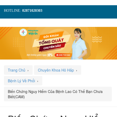
HOTLINE:
02871020303
TRANG CHỦ
GIỚI THIỆU
TIN TỨC
DỊCH VỤ
GÓI KHÁM
HÌNH ẢNH
LIÊN HỆ
ĐẶT LỊCH KHÁM
Trang Chủ
›
Chuyên Khoa Hô Hấp
›
Bệnh Lý Về Phổi
›
Biến Chứng Nguy Hiểm Của Bệnh Lao Có Thể Bạn Chưa
Biết(CAM)