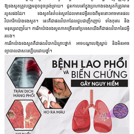
ឱ្យទងសួតត្រូវបង្រួមតូច
ខូចទ្រង់ទ្រាយ។ ជូនកាលនៅក្នុងប្រហោងទងសួតក៏ត្រូវមាន
របួសផងដែរ។ ទងសួតនៃតំបន់សួតដែលមានជម្ងឺរបេងពីមុននោះអាចមានផល
វិបាករីកប៉ោងទងសួត។ នេះគឺជាផលវិបាកដែលជួបជាញឹកញាប់ ទាំងកុមារ និង
មនុស្សពេញវ័យ។ ការរីកប៉ោងទងសួតភាគច្រើននៅប្រទេសយើងគឺជាផលវិបាកនៃជម្ងឺ
របេង។
ការរីកប៉ោងទងសួតគឺជាផលវិបាកដ៏គ្រោះថ្នាក់
អាចបណ្តាលឱ្យ
ស្លាប់ និងមិនអាច
ព្យាបាលជាសះស្បើយដោយ
ថ្នាំ។