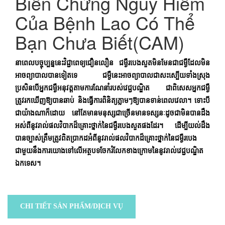
Biến Chứng Nguy Hiểm
Của Bệnh Lao Có Thể
Bạn Chưa Biết(CAM)
នាពេលបច្ចុប្បន្ននេះវិជ្ជាពេទ្យជឿនលឿន ជម្ងឺរបេងសួតមិនមែនជាជម្ងឺដែលមិន
អាចព្យាបាលបានទៀតទេ ជម្ងឺនេះអាចព្យាបាលជាសះស្បើយទាំងស្រុង
ប្រសិនបើអ្នកជម្ងឺអនុវត្តតាមការណែនាំរបស់វេជ្ជបណ្ឌិត ជាពិសេសអ្នកជម្ងឺ
ត្រូវរកឃើញឱ្យបានឆាប់ និងធ្វើការពិនិត្យភ្លាមៗឱ្យបានទាន់ពេលវេលា។ ទោះបី
ជាយ៉ាងណាក៏ដោយ នៅតែមានមនុស្សជាច្រើនមានទស្សនៈដូចជាមិនបានដឹង
អស់ពីនូវរាល់ផលវិបាកដ៏គ្រោះថ្នាក់នៃជម្ងឺរបេងសួតផងដែរ។ ដើម្បីយល់ដឹង
បានច្បាស់ត្រឹមត្រូវពិតប្រាកដអំពីនូវរាល់ផលវិបាកដ៏គ្រោះថ្នាក់នៃជម្ងឺរបេង
ជាមួយនឹងការយោងទៅលើអត្ថបទចែករំលែកខាងក្រោមនៃនូវរាល់វេជ្ជបណ្ឌិត
ឯកទេស។
CHI TIẾT SẢN PHẨM/DỊCH VỤ