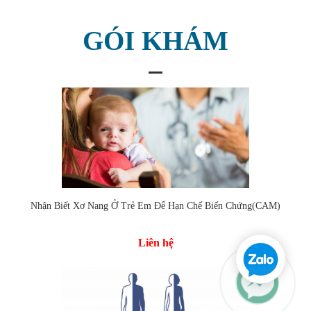
GÓI KHÁM
Nhận Biết Xơ Nang Ở Trẻ Em Để Hạn Chế Biến Chứng(CAM)
Liên hệ