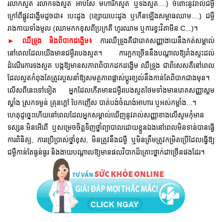
រលាកសួត រលាកទងសួត អាប់សែ មហារីកសួត ឬទងសួត....) ចំពោះនូវរាល់ជម្ងឺ
ក្រៅពីផ្លូវដង្ហើមដូចជា៖ បេះដូង (ខ្សោយបេះដូង ឬកើនឡើងសម្ពាធឈាម....) ជម្ងឺ
រាងកាយទាំងមូល (ឈាមកកខុសពីប្រក្រតី ហូរឈាម ឬការខ្វះវិតាមីន C...)។
ការឈឺទ្រូងគឺជារោគសញ្ញា
ងាយនឹងកត់សម្គាល់
►
ឈឺទ្រូង និងពិបាកដង្ហើម៖
នៅពេលដែលយើងមានជម្ងឺរបេងសួត។ ការក្អកច្រើននឹងបណ្តាលឱ្យរាំងស្ទះដល់
ដំណើរការទងសួត បង្កឱ្យមានសភាពពិបាកដកដង្ហើម ឈឺទ្រូង ជាពិសេសគឺនៅពេល
ដែលសួតកំពុងតែត្រូវរបួសនាំឱ្យ
សមត្ថភាពផ្លាស់ប្តូរខ្យល់នឹងកាន់តែពិបាកជាងមុន។
លើសពីនេះទៅទៀត អ្នកដែលកើតមានជម្ងឺរបេងសួតថែមទាំងមានរោគសញ្ញាស្គម
ស្គាំង ស្រកទម្ងន់ គ្រុនក្តៅ បែកញើស បាត់បង់ចំណង់អាហារ ឬអស់កម្លាំង...។
ហេតុដូច្នេះហើយនៅពេលដែលអ្នកសម្គាល់ឃើញនូវរាល់សញ្ញាខាងលើសូមកុំមាន
ទស្សនៈមិនអើពើ ឬសម្រេចចិត្តទិញថ្នាំព្យាបាលដោយខ្លួនឯងនៅពេលមិនទាន់បានធ្វើ
ការពិនិត្យ, ការប្រើប្រាស់ថ្នាំខុស, មិនត្រូវនឹងជម្ងឺ ឬមិនត្រឹមត្រូវកម្រិតប្រើដែលធ្វើឱ្យ
ជម្ងឺកាន់តែធ្ងន់ធ្ងរ និងងាយបណ្តាលឱ្យមានផលវិបាកដ៏គ្រោះថ្នាក់ជាច្រើនផងដែរ។