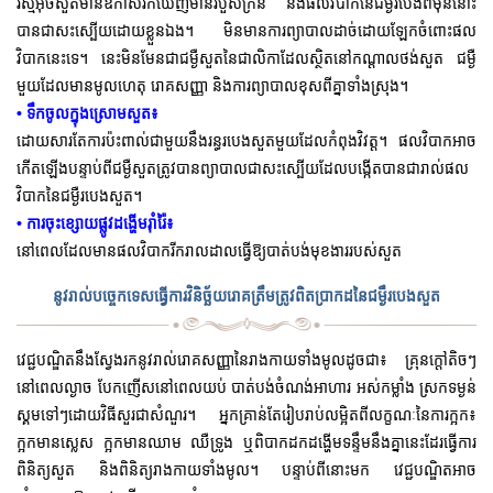
រស្មីអ៊ិចសួតមាន
ឱកាសរកឃើញមានរបួសក្រិន និងផលវិបាកនៃជម្ងឺរបេងពីមុននោះ
បានជាសះស្បើយដោយខ្លួនឯង។ មិនមានការព្យាបាលដាច់ដោយឡែកចំពោះផល
វិបាកនេះទេ។ នេះមិនមែនជាជម្ងឺសួតនៃជាលិកាដែលស្ថិតនៅកណ្តាលថង់សួត ជម្ងឺ
មួយដែលមានមូលហេតុ រោគសញ្ញា និងការព្យាបាលខុសពីគ្នាទាំងស្រុង។
• ទឹកចូលក្នុងស្រោមសួត៖
ដោយសារតែការប៉ះពាល់ជាមួយនឹងរន្ធរបេងសួតមួយដែលកំពុងវិវត្ត។ ផលវិបាកអាច
កើតឡើងបន្ទាប់ពីជម្ងឺសួតត្រូវបានព្យាបាលជាសះស្បើយដែលបង្កើតបានជារាល់ផល
វិបាកនៃជម្ងឺរបេងសួត។
• ការចុះខ្សោយផ្លូវដង្ហើមរុាំរ៉ៃ៖
នៅពេលដែលមានផលវិបាករីករាលដាលធ្វើឱ្យបាត់បង់មុខងាររបស់សួត
នូវរាល់បច្ចេកទេសធ្វើការវិនិច្ឆ័យរោគត្រឹមត្រូវពិតប្រាកដនៃជម្ងឹរបេងសួត
វេជ្ជបណ្ឌិតនឹងស្វែងរកនូវរាល់រោគសញ្ញានៃរាងកាយទាំងមូលដូចជា៖ គ្រុនក្តៅតិចៗ
នៅពេលល្ងាច បែកញើសនៅពេលយប់ បាត់បង់ចំណង់អាហារ អស់កម្លាំង ស្រកទម្ងន់
ស្គមទៅៗដោយវិធីសួរជាសំណួរ។ អ្នកគ្រាន់តែរៀបរាប់លម្អិតពីលក្ខណៈនៃការក្អក៖
ក្អកមានស្លេស​ ក្អកមានឈាម ឈឺទ្រូង ឬពិបាកដកដង្ហើមទន្ទឹមនឹងគ្នានេះដែរធ្វើការ
ពិនិត្យសួត និងពិនិត្យរាងកាយទាំងមូល។ បន្ទាប់ពីនោះមក វេជ្ជបណ្ឌិត
អាច