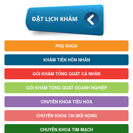
PHỤ KHOA
KHÁM TIỀN HÔN NHÂN
GÓI KHÁM TỔNG QUÁT CÁ NHÂN
GÓI KHÁM TỔNG QUÁT DOANH NGHIỆP
CHUYÊN KHOA TIÊU HÓA
CHUYÊN KHOA TAI MŨI HỌNG
CHUYÊN KHOA TIM MẠCH