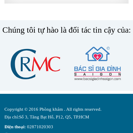
Chúng tôi tự hào là đối tác tin cậy của:
Copyright © 2016 Phòng khám . All rights reserved.
Địa chỉ:Số 3, Tăng Bạt Hổ, P12, Q5, TP.HCM
Điện thoại:
02871020303