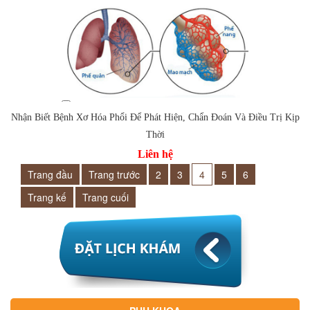
Thêm vào so sánh
Nhận Biết Bệnh Xơ Hóa Phổi Để Phát Hiện, Chẩn Đoán Và Điều Trị Kịp
Thời
Liên hệ
Trang đầu
Trang trước
2
3
4
5
6
Trang kế
Trang cuối