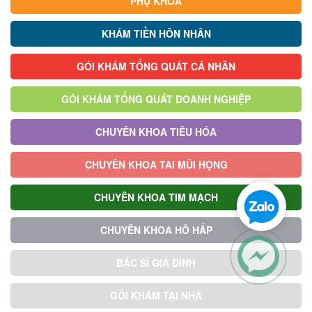
PHỤ KHOA
KHÁM TIỀN HÔN NHÂN
GÓI KHÁM TỔNG QUÁT CÁ NHÂN
GÓI KHÁM TỔNG QUÁT DOANH NGHIỆP
CHUYÊN KHOA TIÊU HÓA
CHUYÊN KHOA TAI MŨI HỌNG
CHUYÊN KHOA TIM MẠCH
CHUYÊN KHOA HÔ HẤP
BÁC SĨ GIA ĐÌNH
GÓI KHÁM TẠI NHÀ