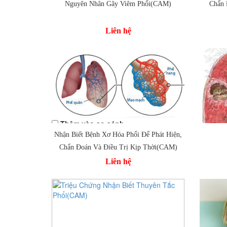
Nguyên Nhân Gây Viêm Phổi(CAM)
Chẩn 
Thêm
Thêm vào so sánh
Liên hệ
Thêm vào so sánh
Nhận Biết Bệnh Xơ Hóa Phổi Để Phát Hiện,
Thêm
Chẩn Đoán Và Điều Trị Kịp Thời(CAM)
Liên hệ