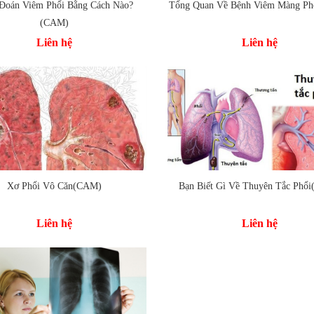
Đoán Viêm Phổi Bằng Cách Nào?
Tổng Quan Về Bệnh Viêm Màng P
Thêm vào so sánh
 vào so sánh
(CAM)
Liên hệ
Liên hệ
Xơ Phổi Vô Căn(CAM)
Bạn Biết Gì Về Thuyên Tắc Phổ
Thêm vào so sánh
 vào so sánh
Liên hệ
Liên hệ