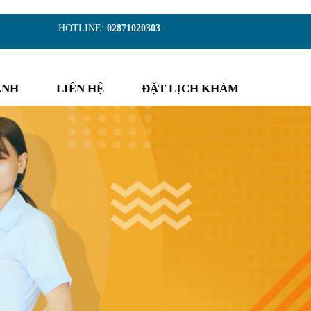
)
HOTLINE:
02871020303
ẢNH
LIÊN HỆ
ĐẶT LỊCH KHÁM