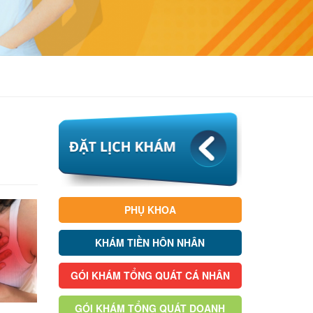
PHỤ KHOA
KHÁM TIỀN HÔN NHÂN
GÓI KHÁM TỔNG QUÁT CÁ NHÂN
GÓI KHÁM TỔNG QUÁT DOANH