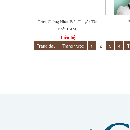
Thêm vào so sánh
Thêm
Triệu Chứng Nhận Biết Thuyên Tắc
Phổi(CAM)
Liên hệ
Trang đầu
Trang trước
1
2
3
4
T