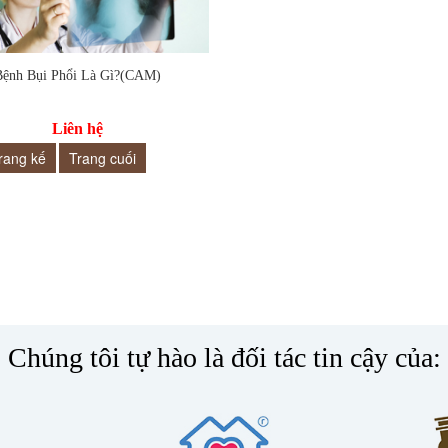
 vào so sánh
Bệnh Bụi Phổi Là Gì?(CAM)
Liên hệ
rang kế
Trang cuối
Chúng tôi tự hào là đối tác tin cậy của: