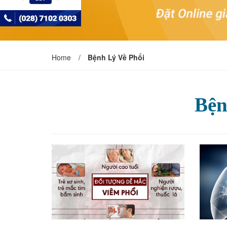
Home
/
Bệnh Lý Về Phổi
Bện