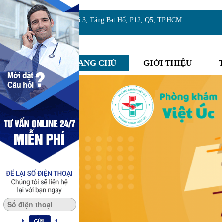
Địa chỉ:Số 3, Tăng Bạt Hổ, P12, Q5, TP.HCM
TRANG CHỦ
GIỚI THIỆU