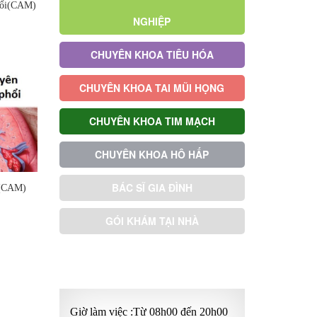
hổi(CAM)
NGHIỆP
CHUYÊN KHOA TIÊU HÓA
CHUYÊN KHOA TAI MŨI HỌNG
CHUYÊN KHOA TIM MẠCH
CHUYÊN KHOA HÔ HẤP
BÁC SĨ GIA ĐÌNH
i(CAM)
GÓI KHÁM TẠI NHÀ
GÓI KHÁM ƯU TIÊN
Giờ làm việc :Từ 08h00 đến 20h00