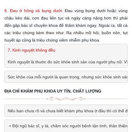
6. Đau ở hông và bụng dưới.
Đau vùng bụng dưới hoặc vùng
chậu kéo dài, cơn đau liên tục và ngày càng nặng hơn thì phải
đến gặp bác sĩ chuyên khoa để thăm khám ngay. Ngoài ra, tất cả
các triệu chứng kèm theo như: Ra nhiều mồ hôi, buồn nôn, tụt
huyết áp cũng là triệu chứng viêm nhiễm phụ khoa.
7. Kinh nguyệt không đều
Kinh nguyệt là thước đo sức khỏe sinh sản của người phụ nữ. Vì v
Sức khỏe của mỗi người là quan trọng, nhưng sức khỏe sinh sản c
ĐỊA CHỈ KHÁM PHỤ KHOA UY TÍN, CHẤT LƯỢNG
Nếu bạn chưa rõ và chưa biết khám phụ khoa ở đâu thì có thể đến
 + Đội ngũ bác sĩ, y tá, chăm sóc người bệnh tận tình, thân thiện, 