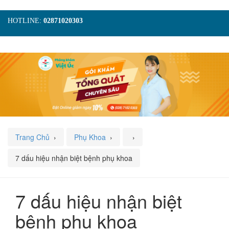
HOTLINE:
02871020303
TRANG CHỦ
GIỚI THIỆU
TIN TỨC
DỊCH VỤ
GÓI KHÁM
HÌNH ẢNH
LIÊN HỆ
ĐẶT LỊCH KHÁM
Trang Chủ
›
Phụ Khoa
›
›
7 dấu hiệu nhận biệt bệnh phụ khoa
7 dấu hiệu nhận biệt
bệnh phụ khoa