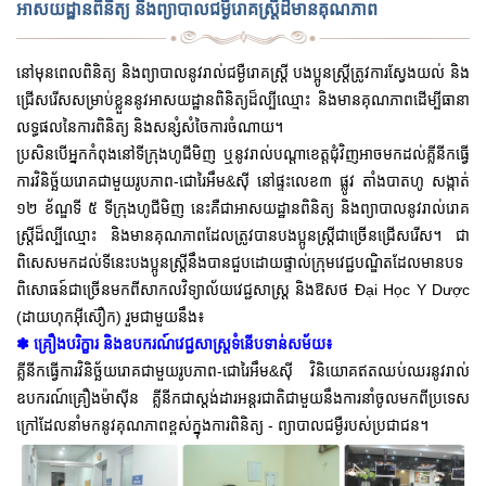
អាសយដ្ឋានពិនិត្យ និងព្យាបាលជម្ងឺរោគស្រ្តីដ៏មានគុណភាព
នៅមុនពេលពិនិត្យ និងព្យាបាលនូវរាល់ជម្ងឺរោគស្ត្រី បងប្អូនស្ត្រីត្រូវការស្វែងយល់ និង
ជ្រើសរើសសម្រាប់ខ្លួននូវអាសយដ្ឋានពិនិត្យដ៏ល្បីឈ្មោះ និងមានគុណភាពដើម្បីធានា
លទ្ធផលនៃការពិនិត្យ និងសន្សំសំចៃការចំណាយ។
ប្រសិនបើអ្នកកំពុងនៅទីក្រុងហូជីមិញ ឬនូវរាល់បណ្តាខេត្តជុំវិញអាចមកដល់គ្លីនីកធ្វើ
ការវិនិច្ឆ័យរោគជាមួយរូបភាព-ជោរៃអឹម&ស៊ី នៅផ្ទះលេខ៣ ផ្លូវ តាំងបាតហូ សង្កាត់
១២ ខ័ណ្ឌទី ៥ ទីក្រុងហូជីមិញ នេះគឺជាអាសយដ្ឋានពិនិត្យ និងព្យាបាលនូវរាល់រោគ
ស្ត្រីដ៏ល្បីឈ្មោះ និងមានគុណភាពដែលត្រូវបានបងប្អូនស្ត្រីជាច្រើនជ្រើសរើស។ ជា
ពិសេសមកដល់ទីនេះបងប្អូនស្ត្រីនឹងបានជួបដោយផ្ទាល់ក្រុមវេជ្ជបណ្ឌិតដែលមានបទ
ពិសោធន៍ជាច្រើនមកពីសាកលវិទ្យាល័យវេជ្ជសាស្ត្រ និងឱសថ Đại Học Y Dược
(ដាយហុកអ៊ីស៊ឿក) រួមជាមួយនឹង៖
✽ គ្រឿងបរិក្ខារ និងឧបករណ៍វេជ្ជសាស្ត្រទំនើបទាន់សម័យ៖
គ្លីនីកធ្វើការវិនិច្ឆ័យរោគជាមួយរូបភាព-ជោរៃអឹម&ស៊ី វិនិយោគឥតឈប់ឈរនូវរាល់
ឧបករណ៍គ្រឿងម៉ាស៊ីន គ្លីនីកជាស្តង់ដារអន្តរជាតិជាមួយនឹងការនាំចូលមកពីប្រទេស
ក្រៅដែលនាំមកនូវគុណភាពខ្ពស់ក្នុងការពិនិត្យ - ព្យាបាលជម្ងឺរបស់ប្រជាជន។