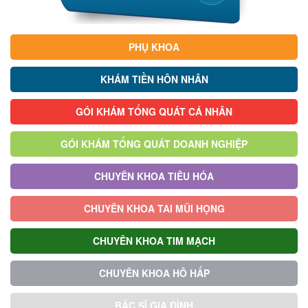
PHỤ KHOA
KHÁM TIỀN HÔN NHÂN
GÓI KHÁM TỔNG QUÁT CÁ NHÂN
GÓI KHÁM TỔNG QUÁT DOANH NGHIỆP
CHUYÊN KHOA TIÊU HÓA
CHUYÊN KHOA TAI MŨI HỌNG
CHUYÊN KHOA TIM MẠCH
CHUYÊN KHOA HÔ HẤP
BÁC SĨ GIA ĐÌNH