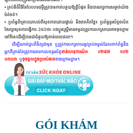
• គ្រប់នីតិវិធីនៃបែបបទជម្ងឺត្រូវបានកាត់បន្ថយឱ្យខ្លីបំផុត និងបានរក្សាការសម្ងាត់យ៉ាង
ម៉ត់ចត់។
• ប្រព័ន្ធពិគ្រោះយោបល់ពីសុខភាពដោយផ្ទាល់ និងឥតគិតថ្លៃ៖ ប្រព័ន្ធទូរស័ព្ទចល័ត
ថែរក្សាសុខភាពធ្វើការ 24/24h បងប្អូនស្រ្តីមានចម្ងល់ត្រូវការបកស្រាយអាចចុចភ្លាម
នៅទីនេះដើម្បីបានជាជំនួយឱ្យទាន់ពេលវេលា។
ដើម្បីណាត់ជួបពិនិត្យជាមុន ឬត្រូវការបកស្រាយនូវគ្រប់ចម្ងល់ដែលពាក់ព័ន្ធនឹង
អ្នកគឺគ្រាន់តែត្រូវការតេមកលេខទូរស័ព្ទ
ទាន់ហេតុការណ៍៖
០២៨៧ ១០២
០៣០៣
ឬ
ចុចចូលក្នុងប្រអប់ឆាត
ខាងក្រោមភ្លាម។
GÓI KHÁM