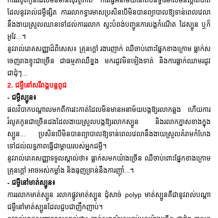
ការរំលូតកូនដែលមិនមានសុវត្ថភាព ការធ្វើអនាម័យនៅតំបន់ទ្វារមាសមិនស្អាតបាត
ដែលនូវរាល់ជម្ងឺផ្សិត ការរលាកទ្វារមាសប្រសិនបើមិនបានព្យាបាលឱ្យទាន់ពេលវេលា
នឹងងាយស្រួលឈានទៅដល់ការរលាក ស្ទះបំពង់បញ្ជូនការបង្កកំណើត ដៃស្បូន ឬក៏
អូវែ...។
នូវរាល់រោគសញ្ញាដ៏ពិសេស៖ គ្រុនក្តៅ រងារញាក់ ឈឺចាប់ពោះផ្នែកខាងក្រោម ធ្លាក់ស
ចេញរាងខ្ទុះជាច្រើន ជាធម្មតាឈឺខ្នង មករដូវមិនទៀងទាត់ និងការធ្លាក់ឈាមរដូវ
ជាដុំៗ...
2. ជម្ងឺនៅសរីរាង្គបន្តពូជ
- ជម្ងឺស្បូន៖
ផលវិបាកបណ្តាលមកពីការវះកាត់ដែលមិនមានអនាម័យបង្កឱ្យរលាកឆ្លង ហើយការ
រំលូតកូនជាច្រើនដងដែលងាយស្រួលបង្កឱ្យរលាកស្បូន និងរលាកភ្នាសខាងក្នុង
ស្បូន... ប្រសិនបើមិនបានព្យាបាលឱ្យទាន់ពេលវេលានឹងងាយស្រួលគំរាមកំហែង
ទៅដល់លទ្ធភាពធ្វើជាម្តាយរបស់អ្នកជម្ងឺ។
នូវរាល់រោគសញ្ញាទទួលស្គាល់ថា៖ ធ្លាក់សមកយ៉ាងច្រើន ឈឺចាប់ពោះផ្នែកខាងក្រោម
គ្រុនក្តៅ អាចអស់កម្លាំង និងធុញទ្រាន់នឹងការញុាំ...។
- ជម្ងឺនៅមាត់ស្បូន៖
ការរលាកមាត់ស្បូន រលាកផ្លូវមាត់ស្បូន ដុំសាច់ polyp មាត់ស្បូនគឺជានូវរាល់បណ្តា
ជម្ងឺនៅមាត់ស្បូនដែលជួបជាញឹកញាប់។