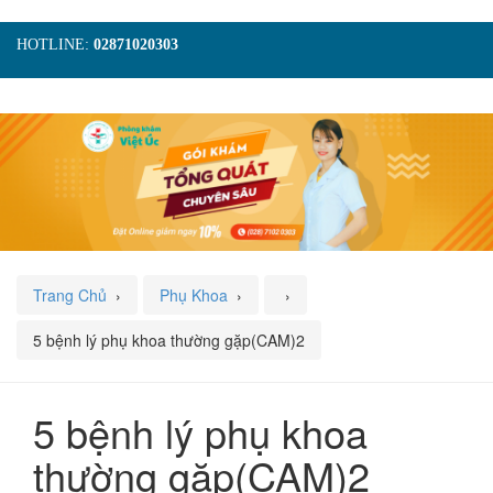
HOTLINE:
02871020303
TRANG CHỦ
GIỚI THIỆU
TIN TỨC
DỊCH VỤ
GÓI KHÁM
HÌNH ẢNH
LIÊN HỆ
ĐẶT LỊCH KHÁM
Trang Chủ
›
Phụ Khoa
›
›
5 bệnh lý phụ khoa thường gặp(CAM)2
5 bệnh lý phụ khoa
thường gặp(CAM)2