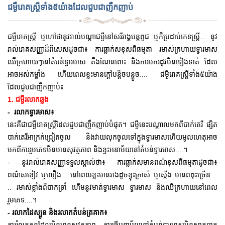
ជម្ងឺរោគស្រ្តីទាំង៥យ៉ាងដែលជួបជាញឹកញាប់
ជម្ងឺរោគស្ត្រី ឬហៅថានូវរាល់បណ្តាជម្ងឺនៅសរីរាង្គបន្តពូជ ឬក៏ប្រដាប់ភេទស្រ្តី... នូវ
រាល់រោគសញ្ញាដ៏ពិសេសដូចជា៖ ការធ្លាក់សខុសពីធម្មតា រមាស់ក្រហាយទ្វារមាស
ឈឹក្រហាយៗនៅតំបន់ទ្វារមាស តឹងណែនពោះ និងការមករដូវមិនទៀងទាត់ ដែល
អាចអស់កម្លាំង ហើយពេលខ្លះមានក្តៅបន្តិចបន្តួច.... ជម្ងឺរោគស្រ្តីទាំង៥យ៉ាង
ដែលជួបជាញឹកញាប់៖
1. ជម្ងឺរលាកឆ្លង
- រលាកទ្វារមាស៖
នេះគឺជាជម្ងឺរោគស្ត្រីដែលជួបជាញឹកញាប់បំផុត។ ជម្ងឺនេះបណ្តាលមកពីបាក់តេរី ផ្សិត
បាក់តេរីអាក្រក់ជ្រៀតចូល និងវាយលុកចូលទៅក្នុងទ្វារមាសហើយមូលហេតុអាច
មកពីការរួមភេទមិនមានសុវត្ថភាព និងខ្វះអនាម័យនៅតំបន់ទ្វារមាស....។
- នូវរាល់រោគសញ្ញាទទួលស្គាល់ថា៖ ការធ្លាក់សមានពណ៌ខុសពីធម្មតាដូចជា៖
ពណ៌សខៀវ ឬលឿង... នៅពេលខ្លះមានរាងដូចខ្ទុះក្រាស់ ឬស្តើង មានពពុះច្រើន ..
.. រមាស់ខ្លាំងពិបាកទ្រាំ ហើមនូវមាត់ទ្វារមាស ទ្វារមាស និងឈឺក្រហាយនៅពេល
រួមភេទ....។
- រលាកដៃស្បូន និងរលាកតំបន់ត្រគាក៖