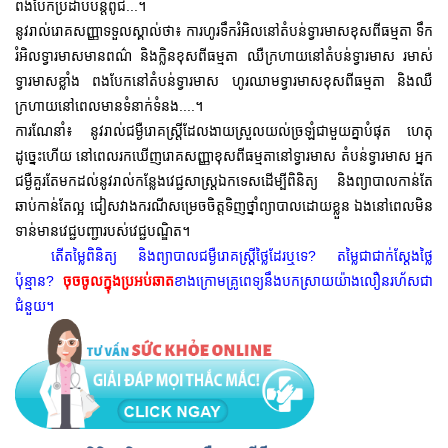
ពងបែកប្រដាប់បន្តពូជ...។
នូវរាល់រោគសញ្ញាទទួលស្គាល់ថា៖ ការហូរទឹករំអិលនៅតំបន់ទ្វារមាសខុសពីធម្មតា​ ទឹក
រំអិលទ្វារមាសមានពណ៌ និងក្លិនខុសពីធម្មតា ឈឺក្រហាយនៅតំបន់ទ្វារមាស រមាស់
ទ្វារមាសខ្លាំង ពងបែកនៅតំបន់ទ្វារមាស ហូរឈាមទ្វារមាសខុសពីធម្មតា និងឈឺ
ក្រហាយនៅពេលមានទំនាក់ទំនង....។
ការណែនាំ៖ នូវរាល់ជម្ងឺរោគស្ត្រីដែលងាយស្រួលយល់ច្រឡំជាមួយគ្នាបំផុត ហេតុ
ដូច្នេះហើយ នៅពេលរកឃើញរោគសញ្ញាខុសពីធម្មតានៅទ្វារមាស តំបន់ទ្វារមាស អ្នក
ជម្ងឺគួរតែមកដល់នូវរាល់កន្លែងវេជ្ជសាស្ត្រឯកទេសដើម្បីពិនិត្យ និងព្យាបាលកាន់តែ
ឆាប់កាន់តែល្អ ជៀសវាងករណីសម្រេចចិត្តទិញថ្នាំព្យាបាលដោយខ្លួន ឯងនៅពេលមិន
ទាន់មានវេជ្ជបញ្ជារបស់វេជ្ជបណ្ឌិត។
តើតម្លៃពិនិត្យ និងព្យាបាលជម្ងឺរោគស្ត្រីថ្លៃដែរឬទេ? តម្លៃជាជាក់ស្តែងថ្លៃ
ប៉ុន្មាន?
ចុចចូលក្នុងប្រអប់ឆាត
ខាងក្រោមគ្រូពេទ្យនឹងបកស្រាយយ៉ាងលឿនរហ័សជា
ជំនួយ។