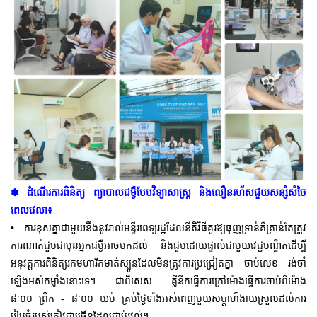
✽ ដំណើរការពិនិត្យ ព្យាបាលជម្ងឺបែបវិទ្យាសាស្រ្ត និងលឿនរហ័សជួយសន្សំសំចៃ
ពេលវេលា៖
• ការខុសគ្នាជាមួយនឹងនូវរាល់មន្ទីរពេទ្យរដ្ឋដែលនីតិវិធីគួរឱ្យធុញទ្រាន់គឺគ្រាន់តែត្រូវ
ការណាត់ជួបជាមុនអ្នកជម្ងឺអាចមកដល់ និងជួបដោយផ្ទាល់ជាមួយវេជ្ជបណ្ឌិតដើម្បី
អនុវត្តការពិនិត្យរកមហារីកមាត់ស្បូនដែលមិនត្រូវការប្រជ្រៀតគ្នា ចាប់លេខ រង់ចាំ
ឡើងអស់កម្លាំងនោះទេ។ ជាពិសេស គ្លីនីកធ្វើការក្រៅម៉ោងធ្វើការចាប់ពីម៉ោង
៨ៈ០០ ព្រឹក - ៨ៈ០០ យប់ គ្រប់ថ្ងៃទាំងអស់ពេញមួយសប្តាហ៍ងាយស្រួលដល់ការ
រៀបចំរបស់ភ្ញៀវជាច្រើនដែលជាប់រវល់។