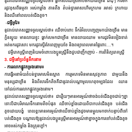
នូវរាល់រោគសញ្ញាទទួលស្គាល់ថា៖ ធ្លាក់សពណ៌ស្រអាប់មកយ៉ាងច្រើន ជាដុំៗ ការមក
រដូវខុសពីធម្មតា អស់កម្លាំង តានតឹង តំបន់ទ្វារមាសហើមក្រហម រមាស់ ក្រហាយ
និងឈឺនៅពេលបត់ជើងតូច។
-
ជម្ងឺអូវែ៖
នូវរាល់រោគសញ្ញាទទួលស្គាល់ថា៖ ឈឺចាប់ពោះ ទឹករំអិលបញ្ចេញមកយ៉ាងច្រើន មាន
ក្លិនស្អុយ មានលាយខ្ទុះ ធ្លាក់សមកជាច្រើន មានលាយឈាម មករដូវមិនទៀងទាត់
អត់មករដូវសោះ មករដូវស្ទើរតែពេញមួយខែ និងពន្យាពេលមានផ្ទៃពោះ....។
ជម្ងឺរោគស្ត្រីពេញនិយមចំពោះបងប្អូនស្ត្រីនឹងជួបជាញឹកញាប់ - ការពិនិត្យរោគស្ត្រី
3. ជម្ងឺនៅប្រព័ន្ធទឹកនោម
- ការរលាកផ្លូវតម្រងនោម៖
ការធ្វើអនាម័យតំបន់ទ្វារមាសមិនស្អាត ការរួមភេទមិនមានសុវត្ថភាព ជាមួយនឹង
មនុស្សជាច្រើន និងពិសារទឹកតិចគឺជានូវរាល់បណ្តាមូលហេតុចម្បងដែល ឈាន
ទៅដល់ការរលាកផ្លូវតម្រងនោម។
នូវរាល់រោគសញ្ញាទទួលស្គាល់ថា៖ ជារឿយៗមានអារម្មណ៍ថាចង់បត់ជើងតូចជាប់ៗគ្នា
ទោះបីជាបរិមាណទឹកនោមតិចបំផុត ឈឺចាប់ខ្លាំងដោយពិបាកបត់ជើងតូច បត់ជើង
តូចដោយបង្ខំ ពេលខ្លះមានអារម្មណ៍ថាឈឹចាប់ខ្លាំងដូចមានម្ជុលមកចាក់បន្ទាប់ពីទៅ
បត់ជើងតូច បណ្តាលឱ្យនូវរាល់បងប្អូនស្រ្តីមានអារម្មណ៍ថាខ្លាចក្នុងការទៅបត់ជើងតូច
អាចអស់កម្លាំង និងគ្រុនក្តៅ។