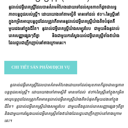
នូវរាល់ជម្ងឺរោគស្រ្តីដែលបានគំរាមគំហែងដោយទៅដល់សុខភាពក៏ដូចជាលទ្ធ
ភាពបន្តពូជរបស់ស្រ្តី។ ដោយយោងទៅតាមស្ថិតិ មានទៅដល់ ៩០%នៃស្ត្រីនៅ
ក្នុងកម្រិតអាយុបន្តពូជដែលត្រូវកើតមាននូវរាល់ជម្ងឺរោគស្ត្រីយ៉ាងតិចបំផុតគឺ
មួយដងនៅក្នុងជីវិត។ នូវរាល់ជម្ងឺរោគស្ត្រីយ៉ាងសម្បូរបែប ជាមួយនឹងនូវរាល់
រោគសញ្ញាផ្សេងៗពីគ្នា និងជាមួយការស្វែងយល់ជម្ងឺរោគស្រ្តីទាំង៥យ៉ាង
ដែលជួបជាញឹកញាប់នៅខាងក្រោមនេះ។
CHI TIẾT SẢN PHẨM/DỊCH VỤ
នូវរាល់ជម្ងឺរោគស្រ្តីដែលបានគំរាមគំហែងដោយទៅដល់សុខភាពក៏ដូចជាលទ្ធភាព
បន្តពូជរបស់ស្រ្តី។ ដោយយោងទៅតាមស្ថិតិ មានទៅដល់ ៩០%នៃស្ត្រីនៅក្នុងកម្រិត
អាយុបន្តពូជដែលត្រូវកើតមាននូវរាល់ជម្ងឺរោគស្ត្រីយ៉ាងតិចបំផុតគឺមួយដងនៅក្នុង
ជីវិត។ នូវរាល់ជម្ងឺរោគស្ត្រីយ៉ាងសម្បូរបែប ជាមួយនឹងនូវរាល់រោគសញ្ញាផ្សេងៗពីគ្នា
និងជាមួយការស្វែងយល់ជម្ងឺរោគស្រ្តីទាំង៥យ៉ាងដែលជួបជាញឹកញាប់នៅខាងក្រោម
នេះ។