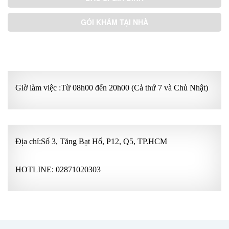
GÓI KHÁM TẠI NHÀ
GÓI KHÁM ƯU TIÊN
Giờ làm việc :Từ 08h00 đến 20h00 (Cả thứ 7 và Chủ Nhật)
Địa chỉ:Số 3, Tăng Bạt Hổ, P12, Q5, TP.HCM
HOTLINE:
02871020303