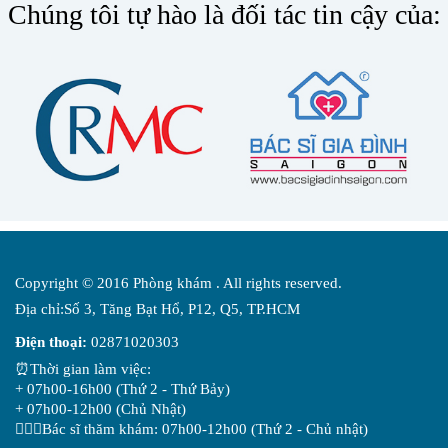
Chúng tôi tự hào là đối tác tin cậy của:
Copyright © 2016 Phòng khám . All rights reserved.
Địa chỉ:Số 3, Tăng Bạt Hổ, P12, Q5, TP.HCM
Điện thoại:
02871020303
⏰Thời gian làm việc:
+ 07h00-16h00 (Thứ 2 - Thứ Bảy)
+ 07h00-12h00 (Chủ Nhật)
👨🏻‍⚕️Bác sĩ thăm khám: 07h00-12h00 (Thứ 2 - Chủ nhật)