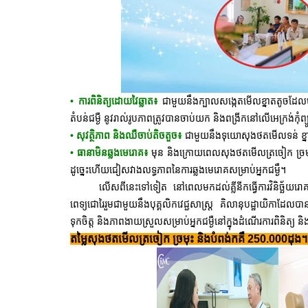
•
ការពិនិត្យដោយវៃឆ្លាត៖
ជាមួយនឹងក្បាលសង្កេតមើលខ្នាតតូចដែលមាន
តំបន់ជម្ងឺ នូវរាល់រូបភាពត្រូវបានចាប់យក និងពង្រីកនៅលើអេក្រង់កុំព
•
សុវត្ថិភាព និងឈឺចាប់តិចតួច៖
ជាមួយនឹងទុយោសុងថតមើលទន់ ខ្នាតត
•
ធានាមិនឆ្លងមេរោគ៖
មុន និងក្រោយពេលសុងថតមើលត្រចៀក ច្រមុះ
ដូច្នេះហើយជៀសវាងលទ្ធភាពនៃការឆ្លងមេរោគសម្រាប់អ្នកជម្ងឹ។
លើសពីនេះទៅទៀត នៅពេលមកដល់គ្លីនីកធ្វើការវិនិច្ឆ័យរោគជាមួយ
ពេទ្យជោរៃរួមជាមួយនឹងបុគ្គលិកវេជ្ជសាស្រ្ត គិលានុបដ្ឋាយិកាដែល
ទុកចិត្ត និងភាពងាយស្រួលសម្រាប់អ្នកជម្ងឺនៅក្នុងដំណើរការពិនិត្យ ន
តម្លៃសុងថតមើលត្រចៀក ច្រមុះ និងបំពង់កគឺ
250.000ដុង។ ន