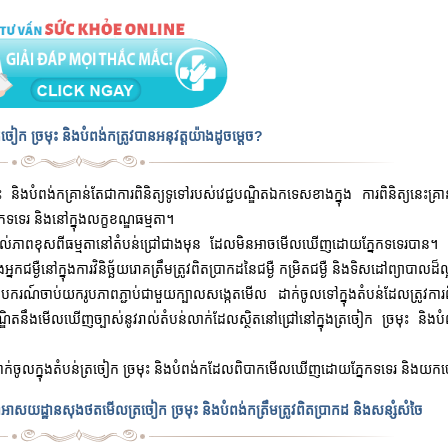
ក ច្រមុះ និងបំពង់កត្រូវបានអនុវត្តយ៉ាងដូចម្តេច?
ះ និងបំពង់កគ្រាន់តែជាការពិនិត្យទូទៅរបស់វេជ្ជបណ្ឌិតឯកទេសខាងក្នុង ការពិនិត្យនេះគ្រ
រ និងនៅក្នុងលក្ខខណ្ឌធម្មតា។
ាល់ភាពខុសពីធម្មតានៅតំបន់ជ្រៅជាងមុន ដែលមិនអាចមើលឃើញដោយភ្នែកទទេរបាន។ ដ
ម្ងឺនៅក្នុងការវិនិច្ឆ័យរោគត្រឹមត្រូវពិតប្រាកដនៃជម្ងឺ កម្រិតជម្ងឺ និងទិសដៅព្យាបាលដ៏ល
ករណ៍ចាប់យករូបភាពភ្ជាប់ជាមួយក្បាលសង្កេតមើល ដាក់ចូលទៅក្នុងតំបន់ដែលត្រូវការពិន
បណ្ឌិតនឹងមើលឃើញច្បាស់នូវរាល់តំបន់លាក់ដែលស្ថិតនៅជ្រៅនៅក្នុងត្រចៀក ច្រមុះ និង
វត្ថុធ្លាក់ចូលក្នុងតំបន់ត្រចៀក ច្រមុះ និងបំពង់កដែលពិបាកមើលឃើញដោយភ្នែកទទេរ និង
៊ីជាអាសយដ្ឋានសុងថតមើលត្រចៀក ច្រមុះ និងបំពង់កត្រឹមត្រូវពិតប្រាកដ និងសន្សំសំចៃ