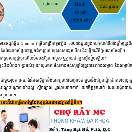
អង្កត់ផ្ចិត 3,5mm កម្រិតពង្រីកទ្វេរឡើង 500ដងជួយក្នុងការកំណត់ទីតាំងត្រឹមត្រូវព
្យូទ័រយ៉ាងច្បាស់ជួយឱ្យអ្នកជំនាញងាយស្រួលសង្កេតមើល និងធ្វើការវិនិច្ឆ័យរោគនៃជម្ងឺ។
ូចហេតុដូច្នេះហើយមិនបង្កឱ្យមានរបួស ឬក្លាយជារបួសអ្វីបន្តិចឡើយ។
 និងបំពង់ក នូវរាល់ទុយោសុងថតមើលទាំងអស់សុទ្ធតែត្រូវបានលាងសម្អាត និងសម្លាប់
រូបភាព-ជោរៃអឹម&ស៊ីអ្នកនឹងបានជួបដោយផ្ទាល់ជាមួយនឹងវេជ្ជបណ្ឌិតឯកទេសយូរឆ្នាំម
បានបណ្តុះបណ្តាលយ៉ាងល្អ ស្និតស្នាល រួសរាយរាក់ទាក់ យកចិត្តទុកដាក់ ដែលបង្កើតបានន
ិងព្យាបាល។
េះគឺជាកម្រិតតម្លៃដែលត្រូវបានអនុវត្តនៅគ្លីនីក។