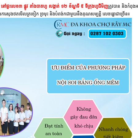
៊ី នៅផ្ទះលេខ៣ ផ្លូវ តាំងបាតហូ សង្កាត់ ១២ ខ័ណ្ឌទី ៥ ទីក្រុងហូជីមិញ
ត្រូវបាន និងកំពុង
ការសុងថតមើលត្រចៀក ច្រមុះ និងបំពង់កជាមួយនឹងគុណសម្បត្តិ លេចធ្លោជាច្រើន៖