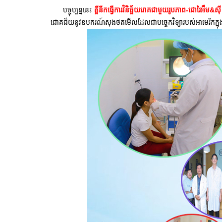
បច្ចុប្បន្ននេះ
គ្លីនីកធ្វើការវិនិច្ឆ័យរោគជាមួយរូបភាព-ជោរៃអឹម&ស
ជោគជ័យនូវឧបករណ៍សុងថតមើលដែលជាបច្ចេកវិទ្យារបស់អាមេរិកក្នុង