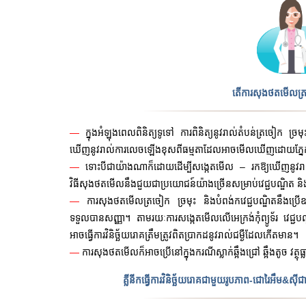
តើការសុងថតមើលត្រចៀ
—
ក្នុងអំឡុងពេលពិនិត្យទូទៅ ការពិនិត្យនូវរាល់តំបន់ត្រចៀក ច្រមុ
ឃើញនូវរាល់ការលេចឡើងខុសពីធម្មតាដែលអាចមើលឃើញដោយភ្នែកទទេ
—
ទោះបីជាយ៉ាងណាក៏ដោយដើម្បីសង្កេតមើល – រកឱ្យឃើញនូវរ
វិធីសុងថតមើលនឹងជួយជាប្រយោជន៍យ៉ាងច្រើនសម្រាប់វេជ្ជបណ្ឌិត និងអ្នកជ
—
ការសុងថតមើលត្រចៀក ច្រមុះ និងបំពង់កវេជ្ជបណ្ឌិតនឹងប្រើឧប
ទទួលបានសញ្ញា។ តាមរយៈការសង្កេតមើលលើអេក្រង់កុំព្យូទ័រ វេជ្ជ
អាចធ្វើការវិនិច្ឆ័យរោគត្រឹមត្រូវពិតប្រាកដនូវរាល់ជម្ងឺដែលកើតមាន។
—
ការសុងថតមើលក៏អាចប្រើនៅក្នុងករណីស្លាក់ឆ្អឹងជ្រៅ ឆ្អឹងតូច 
គ្លីនីកធ្វើការវិនិច្ឆ័យរោគជាមួយរូបភាព-ជោរៃអឹម&ស