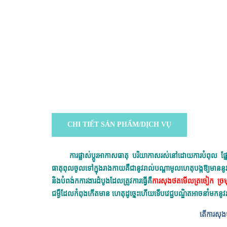
CHI TIẾT SẢN PHẨM/DỊCH VỤ
ការផ្លាស់ប្តូរអាកាសធាតុ បរិយាកាសរស់នៅដោយការបំពុល ផ្ន
ធាតុពុលចូលទៅក្នុងរាងកាយគឺជានូវរាល់បណ្តាមូលហេតុបង្កឱ្យមាននូ
និងបំពង់កការងារដំបូងដែលត្រូវការធ្វើគឺ
ការសុងថតមើលត្រចៀក ច្រមុ
ជម្ងឺដែលកំពុងកើតមាន ហេតុដូច្នេះហើយទើបវេជ្ជបណ្ឌិតអាចនាំមកនូវ
តើការសុងថ