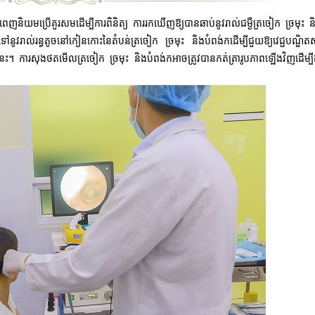
េញនិយមប្រើគួរសមដើម្បីការពិនិត្យ ការរកឃើញឱ្យបានឆាប់នូវរាល់ជម្ងឺត្រចៀក ច្រមុះ 
លទៅនូវរាល់រន្ធតូចនៅកៀនកោះនៃតំបន់
ត្រចៀក ច្រមុះ និងបំពង់កដើម្បីជួយឱ្យវេជ្ជបណ្ឌិ
ុងនេះ។ ការសុងថតមើលត្រចៀក ច្រមុះ និងបំពង់កអាចត្រូវបានកត់ត្រារូបភាពឡើងវិញដើម្ប