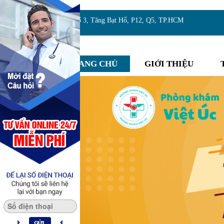
Địa chỉ:Số 3, Tăng Bạt Hổ, P12, Q5, TP.HCM
TRANG CHỦ
GIỚI THIỆU