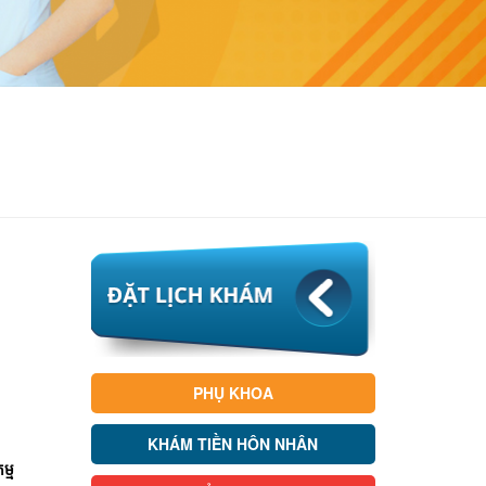
PHỤ KHOA
KHÁM TIỀN HÔN NHÂN
ម្ម