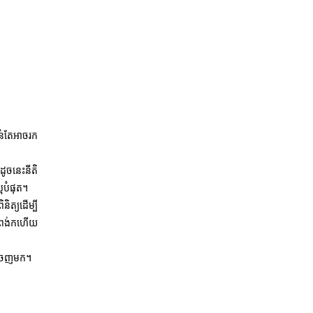
ាន់តែអាចរក
ូចនេះនីតិ
្អបំផុត។
ិត្យដើម្បី
បំពង់កហើយ
យកចេញមក។