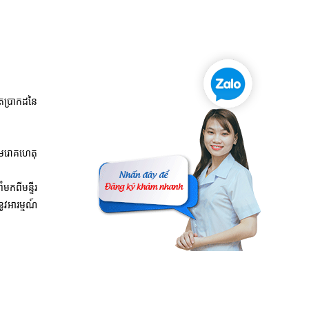
ិតប្រាកដនៃ
មេរោគហេតុ
កពីមន្ទីរ
ូវអារម្មណ៍