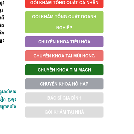
GÓI KHÁM TỔNG QUÁT CÁ NHÂN
នូវ
ូវ
GÓI KHÁM TỔNG QUÁT DOANH
សពី
ងថត
NGHIỆP
និង
នេះ
CHUYÊN KHOA TIÊU HÓA
CHUYÊN KHOA TAI MŨI HỌNG
CHUYÊN KHOA TIM MẠCH
CHUYÊN KHOA HÔ HẤP
នូវរាល់សារ
BÁC SĨ GIA ĐÌNH
ចៀក ច្រមុះ
ពិតប្រាកដនៃ
GÓI KHÁM TẠI NHÀ
GÓI KHÁM ƯU TIÊN