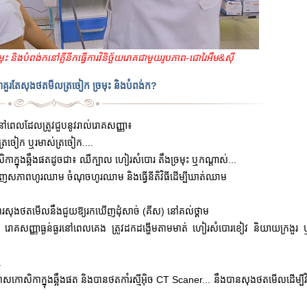
មុះ និងបំពង់កនៅគ្លីនីកធ្វើការវិនិច្ឆ័យរោគជាមួយរូបភាព-ជោរៃអឹម&ស៊ី
គួរតែសុងថតមីល
ត្រចៀក ច្រមុះ និងបំពង់ក?
អនៅពេលដែលត្រូវជួបនូវរាល់រោគសញ្ញា៖
ះត្រចៀក ឬរមាស់ត្រចៀក....
កាក្នុង
ឆ្អឹងផត
ដូចជា៖ ឈឺក្បាល ហៀរសំបោរ តឹងច្រមុះ ឬកណ្តាស់...
សភាពហូរឈាម ចំណុចហូរឈាម និងធ្វើនីតិវិធីដើម្បីឃាត់ឈាម
ការសុងថតមើលនឹងជួយឱ្យរកឃើញដុំសាច់ (គីស) នៅគល់ថ្គាម
ង រោគសញ្ញាធ្ងន់ធ្ងរនៅពេលគេង ត្រូវដកដង្ហើមតាមមាត់ ហៀរសំបោរខៀវ និយាយក្រងួរ 
.
នាសកោសិកាក្នុងឆ្អឹងផត និងបានថតកាំរស្មីអ៊ិច CT Scaner... នឹងបានសុងថតមើលដើម្បីវិ