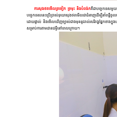
ការសុងថតមើលត្រចៀក ច្រមុះ និងបំពង់ក
គឺជាបច្ចេកទេសមួយព
បច្ចេកទេសនេះប្រើប្រាស់ទុយោសុងថតមើលជាជំនាញដើម្បីនាំពន្លឺចូ
ដោយផ្ទាល់ និងមើលឃើញច្បាស់ជាងមុននូវរាល់សរីរាង្គផ្នែកខាងក្ន
សម្រាប់ការតាមដានជម្ងឺនៅពេលក្រោយ។