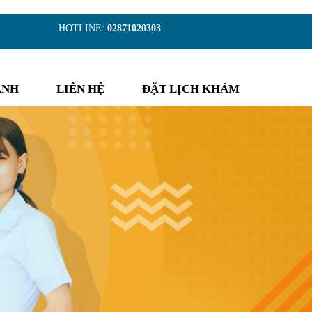
)
HOTLINE:
02871020303
ẢNH
LIÊN HỆ
ĐẶT LỊCH KHÁM