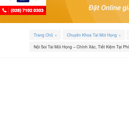
Trang Chủ
›
Chuyên Khoa Tai Mũi Họng
›
Nội Soi Tai Mũi Họng – Chính Xác, Tiết Kiệm Tại