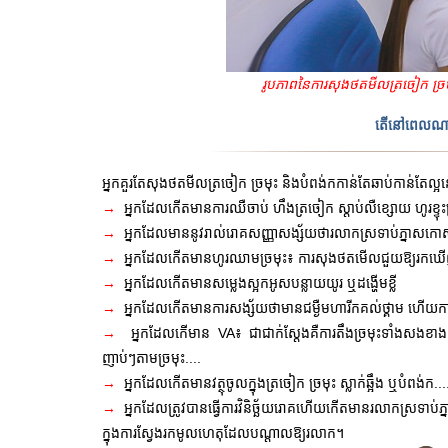
រូបភាពនៃការសុងថតមីល
ត្រចៀក ច្រ
តើនៅពេលណា
អ្នកគួរតែសុងថតមីល
ត្រចៀក ច្រមុះ និងបំពង់កកាន់តែឆាប់កាន់តែល្
→
អ្នកដែល
កើតមានការឈឺចាប់ ហឹងត្រចៀក ស្តាប់លឺខ្សោយ ហូរខ្ទុ
→
អ្នកដែលមាននូវរាល់រោគសញ្ញាសង្ស័យថារលាកស្រទាប់ភ្នាសកោសិ
→
អ្នកដែលកើតមានហូរឈាមច្រមុះ៖ ការសុងថតមើលជួយឱ្យរកឃើញ
→
អ្នកដែលកើតមានសម្លេងស្អកអូសបន្លាយយូរ ឬដង្ហើមខ្លី
→
អ្នកដែលកើតមានការសង្ស័យថាមានជម្ងឺមហារីកគល់ថ្គាម ហើយ
→
អ្នកដែលកើមាន
VA៖ ជាជាក់ស្តែងគឺការតឹងច្រមុះទាំងសងខា
ញាប់ៗតាមច្រមុះ....
→
អ្នកដែលកើតមានវត្ថុចូលក្នុង
ត្រចៀក ច្រមុះ ស្លា
ក់ឆ្អឹង
ឬបំពង់ក...
→
អ្នកដែលត្រូវបានធ្វើការវិនិច្ឆ័យរោគហើយកើតមាន
រលាកស្រទាប់ភ្
ក្នុងការស្វែងរកមូលហេតុដែលបណ្តាលឱ្យរលាក។