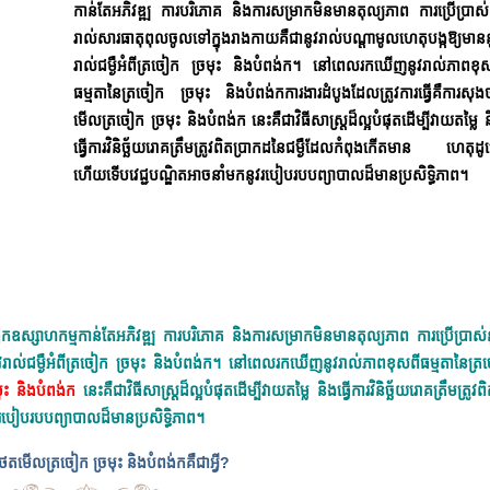
កាន់តែអភិវឌ្ឍ ការបរិភោគ និងការសម្រាកមិនមានតុល្យភាព ការប្រើប្រាស់
រាល់សារធាតុពុលចូលទៅក្នុងរាងកាយគឺជានូវរាល់បណ្តាមូលហេតុបង្កឱ្យមានន
រាល់ជម្ងឺអំពីត្រចៀក ច្រមុះ និងបំពង់ក។ នៅពេលរកឃើញនូវរាល់ភាពខុ
ធម្មតានៃត្រចៀក ច្រមុះ និងបំពង់កការងារដំបូងដែលត្រូវការធ្វើគឺការសុ
មើលត្រចៀក ច្រមុះ និងបំពង់ក នេះគឺជាវិធីសាស្ត្រដ៏ល្អបំផុតដើម្បីវាយតម្លៃ 
ធ្វើការវិនិច្ឆ័យរោគត្រឹមត្រូវពិតប្រាកដនៃជម្ងឺដែលកំពុងកើតមាន ហេតុដូច្
ហើយទើបវេជ្ជបណ្ឌិតអាចនាំមកនូវរបៀបរបបព្យាបាលដ៏មានប្រសិទ្ធិភាព។
ែកឧស្សាហកម្មកាន់តែអភិវឌ្ឍ ការបរិភោគ និងការសម្រាកមិនមានតុល្យភាព ការប្រើប្រាស់
វរាល់ជម្ងឺអំពីត្រចៀក ច្រមុះ និងបំពង់ក។ នៅពេលរកឃើញនូវរាល់ភាពខុសពីធម្មតានៃត្រ
ះ និងបំពង់ក
នេះគឺជាវិធីសាស្ត្រដ៏ល្អបំផុតដើម្បីវាយតម្លៃ និងធ្វើការវិនិច្ឆ័យរោគត្រឹមត្រូវ
របៀបរបបព្យាបាលដ៏មានប្រសិទ្ធិភាព។
តមើលត្រចៀក ច្រមុះ និងបំពង់កគឺជាអ្វី?