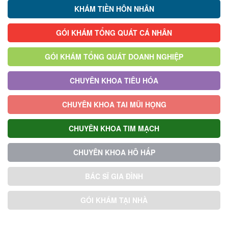
KHÁM TIỀN HÔN NHÂN
GÓI KHÁM TỔNG QUÁT CÁ NHÂN
GÓI KHÁM TỔNG QUÁT DOANH NGHIỆP
CHUYÊN KHOA TIÊU HÓA
CHUYÊN KHOA TAI MŨI HỌNG
CHUYÊN KHOA TIM MẠCH
CHUYÊN KHOA HÔ HẤP
BÁC SĨ GIA ĐÌNH
GÓI KHÁM TẠI NHÀ
GÓI KHÁM ƯU TIÊN