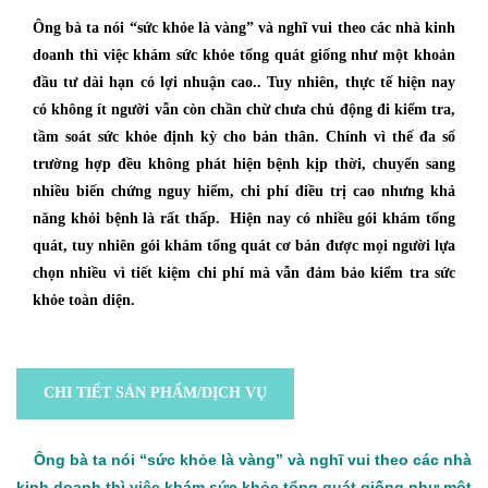
Ông bà ta nói “sức khỏe là vàng” và nghĩ vui theo các nhà kinh
doanh thì việc khám sức khỏe tổng quát giống như một khoản
đầu tư dài hạn có lợi nhuận cao.. Tuy nhiên, thực tế hiện nay
có không ít người vẫn còn chần chừ chưa chủ động đi kiểm tra,
tầm soát sức khỏe định kỳ cho bản thân. Chính vì thế đa số
trường hợp đều không phát hiện bệnh kịp thời, chuyển sang
nhiều biến chứng nguy hiểm, chi phí điều trị cao nhưng khả
năng khỏi bệnh là rất thấp. Hiện nay có nhiều gói khám tổng
quát, tuy nhiên gói khám tổng quát cơ bản được mọi người lựa
chọn nhiều vì tiết kiệm chi phí mà vẫn đảm bảo kiểm tra sức
khỏe toàn diện.
CHI TIẾT SẢN PHẨM/DỊCH VỤ
Ông bà ta nói “sức khỏe là vàng” và nghĩ vui theo các nhà
kinh doanh thì việc khám sức khỏe tổng quát giống như một