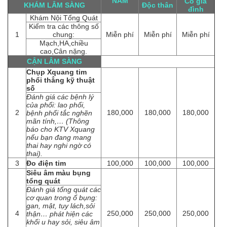
NAM
Có gia
KHÁM LÂM SÀNG
Độc thân
đình
Khám Nội Tổng Quát
Kiểm tra các thông số
1
chung:
Miễn phí
Miễn phí
Miễn phí
Mạch,HA,chiều
cao,Cân nặng.
CẬN LÂM SÀNG
Chụp Xquang tim
phổi thẳng kỹ thuật
số
Đánh giá các bệnh lý
của phổi: lao phổi,
2
180,000
180,000
180,000
bệnh phổi tắc nghẽn
mãn tính,… (Thông
báo cho KTV Xquang
nếu bạn đang mang
thai hay nghi ngờ có
thai).
3
Đo điện tim
100,000
100,000
100,000
Siêu âm màu bụng
tổng quát
Đánh giá tổng quát các
cơ quan trong ổ bụng:
gan, mật, tụy lách,sỏi
4
250,000
250,000
250,000
thận… phát hiện các
khối u hay sỏi, siêu âm