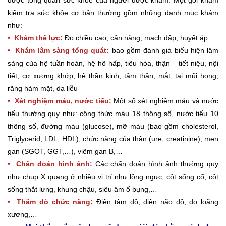
được tổng quan sức khỏe của người được khám. Một gói khám
kiểm tra sức khỏe cơ bản thường gồm những danh mục khám
như:
• Khám thể lực:
Đo chiều cao, cân nặng, mạch đập, huyết áp
• Khám lâm sàng tổng quát:
bao gồm đánh giá biểu hiện lâm
sàng của hệ tuần hoàn, hệ hô hấp, tiêu hóa, thận – tiết niệu, nội
tiết, cơ xương khớp, hệ thần kinh, tâm thần, mắt, tai mũi họng,
răng hàm mặt, da liễu
• Xét nghiệm máu, nước tiểu:
Một số xét nghiệm máu và nước
tiểu thường quy như: công thức máu 18 thông số, nước tiểu 10
thông số, đường máu (glucose), mỡ máu (bao gồm cholesterol,
Triglycerid, LDL, HDL), chức năng của thận (ure, creatinine), men
gan (SGOT, GGT,…), viêm gan B,…
• Chẩn đoán hình ảnh:
Các chẩn đoán hình ảnh thường quy
như chụp X quang ở nhiều vị trí như lồng ngực, cột sống cổ, cột
sống thắt lưng, khung chậu, siêu âm ổ bụng,…
• Thăm dò chức năng:
Điện tâm đồ, điện não đồ, đo loãng
xương,…