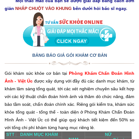
Mọi thắc mắc của bạn sẽ được giải đáp bằng cách đơn
giản
NHẤP CHUỘT VÀO KHUNG
bên dưới hỏi bác sĩ ngay.
BẢNG BÁO GIÁ GÓI KHÁM CƠ BẢN
Gói khám sức khỏe cơ bản tại
Phòng Khám Chẩn Đoán Hình
Ảnh - Việt Úc
được xây dựng với đầy đủ các danh mục khám, từ
khám lâm sàng tổng quát, tới các xét nghiệm chuyên sâu kết hợp
với các kỹ thuật chẩn đoán hình ảnh và thăm dò chức năng, đảm
bảo tầm soát, chẩn đoán chính xác. Riêng gói kiểm tra, khám sức
khỏe tổng quát - tổng thể - toàn diện ở Phòng Khám Chẩn Đoán
Hình Ảnh - Việt Úc có thể giúp quý khách tiết kiệm đến 50% so
với tổng chi phí khám từng hạng mục riêng lẻ.
STT
DANH MỤC KHÁM
NỮ