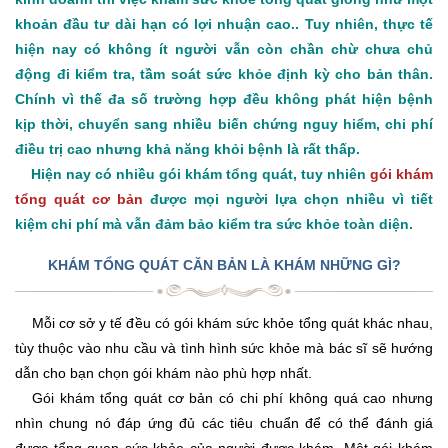
khoản đầu tư dài hạn có lợi nhuận cao.. Tuy nhiên, thực tế
hiện nay có không ít người vẫn còn chần chừ chưa chủ
động đi kiểm tra, tầm soát sức khỏe định kỳ cho bản thân.
Chính vì thế đa số trường hợp đều không phát hiện bệnh
kịp thời, chuyển sang nhiều biến chứng nguy hiểm, chi phí
điều trị cao nhưng khả năng khỏi bệnh là rất thấp.
Hiện nay có nhiều gói khám tổng quát, tuy nhiên
gói khám
tổng quát cơ bản
được mọi người lựa chọn nhiều vì tiết
kiệm chi phí mà vẫn đảm bảo kiểm tra sức khỏe toàn diện.
KHÁM TỔNG QUÁT CĂN BẢN LÀ KHÁM NHỮNG GÌ?
Mỗi cơ sở y tế đều có gói khám sức khỏe tổng quát khác nhau,
tùy thuộc vào nhu cầu và tình hình sức khỏe mà bác sĩ sẽ hướng
dẫn cho bạn chọn gói khám nào phù hợp nhất.
Gói khám tổng quát cơ bản có chi phí không quá cao nhưng
nhìn chung nó đáp ứng đủ các tiêu chuẩn để có thể đánh giá