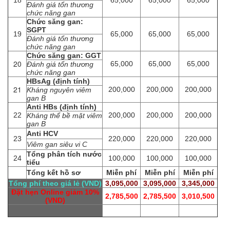
18
65,000
65,000
65,000
Đánh giá tổn thương
chức năng gan
Chức săng gan:
SGPT
19
65,000
65,000
65,000
Đánh giá tổn thương
chức năng gan
Chức săng gan: GGT
20
65,000
65,000
65,000
Đánh giá tổn thương
chức năng gan
HBsAg (định tính)
21
200,000
200,000
200,000
Kháng nguyên viêm
gan B
Anti HBs (định tính)
22
200,000
200,000
200,000
Kháng thể bề mặt viêm
gan B
Anti HCV
23
220,000
220,000
220,000
Viêm gan siêu vi C
Tổng phân tích nước
24
100,000
100,000
100,000
tiểu
Tổng kết hồ sơ
Miễn phí
Miễn phí
Miễn phí
Tổng phí theo giá lẻ (VND)
3,095,000
3,095,000
3,345,000
Đặt hẹn Online giảm 10%
2,785,500
2,785,500
3,010,500
(VND)