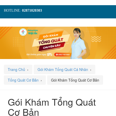
HOTLINE:
02871020303
TRANG CHỦ
GIỚI THIỆU
TIN TỨC
DỊCH VỤ
GÓI KHÁM
HÌNH ẢNH
LIÊN HỆ
ĐẶT LỊCH KHÁM
Trang Chủ
›
Gói Khám Tổng Quát Cá Nhân
›
Tổng Quát Cơ Bản
›
Gói Khám Tổng Quát Cơ Bản
Gói Khám Tổng Quát
Cơ Bản