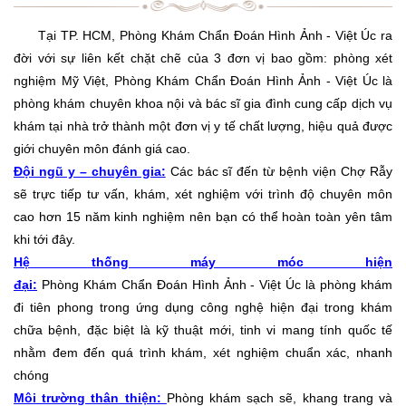
Tại TP. HCM,
Phòng Khám Chẩn Đoán Hình Ảnh - Việt Úc
ra
đời với sự liên kết chặt chẽ của 3 đơn vị bao gồm: phòng xét
nghiệm Mỹ Việt,
Phòng Khám Chẩn Đoán Hình Ảnh - Việt Úc
là
phòng khám chuyên khoa nội và bác sĩ gia đình cung cấp dịch vụ
khám tại nhà trở thành một đơn vị y tế chất lượng, hiệu quả được
giới chuyên môn đánh giá cao.
Đội ngũ y – chuyên gia:
Các bác sĩ đến từ bệnh viện Chợ Rẫy
sẽ trực tiếp tư vấn, khám, xét nghiệm với trình độ chuyên môn
cao hơn 15 năm kinh nghiệm nên bạn có thể hoàn toàn yên tâm
khi tới đây.
Hệ thống máy móc hiện
đại:
Phòng Khám Chẩn Đoán Hình Ảnh - Việt Úc
là phòng khám
đi tiên phong trong ứng dụng công nghệ hiện đại trong khám
chữa bệnh, đặc biệt là kỹ thuật mới, tinh vi mang tính quốc tế
nhằm đem đến quá trình khám, xét nghiệm chuẩn xác, nhanh
chóng
Môi trường thân thiện:
Phòng khám sạch sẽ, khang trang và