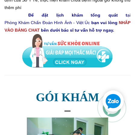
định của Sở Y Tế, thực hiện khám chữa bệnh ngoài giờ không thu
thêm phí
Để đặt lịch khám tổng quát t
ại
Phòng Khám Chẩn Đoán Hình Ảnh - Việt Úc
bạn vui lòng
NHẤP
VÀO BẢNG CHAT
bên dưới bác sĩ tư vấn hỗ trợ ngay.
GÓI KHÁM