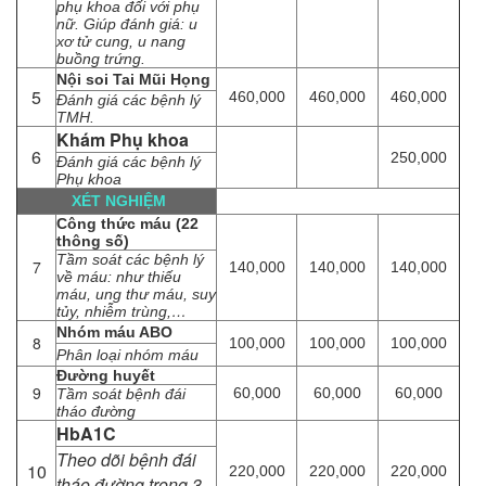
phụ khoa đối với phụ
nữ. Giúp đánh giá: u
xơ tử cung, u nang
buồng trứng.
Nội soi Tai Mũi Họng
5
460,000
460,000
460,000
Đánh giá các bệnh lý
TMH.
Khám Phụ khoa
6
250,000
Đánh giá các bệnh lý
Phụ khoa
XÉT NGHIỆM
Công thức máu (22
thông số)
Tầm soát các bệnh lý
7
140,000
140,000
140,000
về máu: như thiếu
máu, ung thư máu, suy
tủy, nhiễm trùng,…
Nhóm máu ABO
8
100,000
100,000
100,000
Phân loại nhóm máu
Đường huyết
9
60,000
60,000
60,000
Tầm soát bệnh đái
tháo đường
HbA1C
Theo dõi bệnh đái
10
220,000
220,000
220,000
tháo đường trong 3