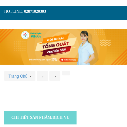
HOTLINE:
02871020303
TRANG CHỦ
GIỚI THIỆU
TIN TỨC
DỊCH VỤ
GÓI KHÁM
HÌNH ẢNH
LIÊN HỆ
ĐẶT LỊCH KHÁM
Trang Chủ
›
›
›
CHI TIẾT SẢN PHẨM/DỊCH VỤ