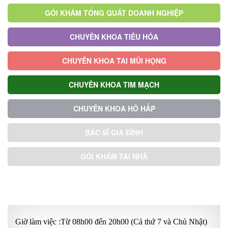
GÓI KHÁM TỔNG QUÁT DOANH NGHIỆP
CHUYÊN KHOA TIÊU HÓA
CHUYÊN KHOA TAI MŨI HỌNG
CHUYÊN KHOA TIM MẠCH
CHUYÊN KHOA HÔ HẤP
BÁC SĨ GIA ĐÌNH
GÓI KHÁM TẠI NHÀ
GÓI KHÁM ƯU TIÊN
Giờ làm việc :Từ 08h00 đến 20h00 (Cả thứ 7 và Chủ Nhật)