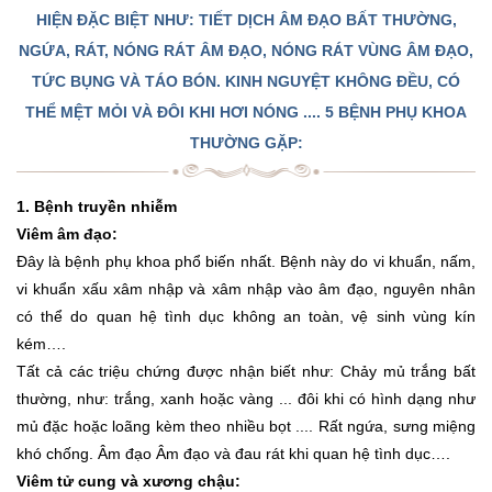
HIỆN ĐẶC BIỆT NHƯ: TIẾT DỊCH ÂM ĐẠO BẤT THƯỜNG,
NGỨA, RÁT, NÓNG RÁT ÂM ĐẠO, NÓNG RÁT VÙNG ÂM ĐẠO,
TỨC BỤNG VÀ TÁO BÓN. KINH NGUYỆT KHÔNG ĐỀU, CÓ
THỂ MỆT MỎI VÀ ĐÔI KHI HƠI NÓNG .... 5 BỆNH PHỤ KHOA
THƯỜNG GẶP:
1. Bệnh truyền nhiễm
Viêm âm đạo:
Đây là bệnh phụ khoa phổ biến nhất. Bệnh này do vi khuẩn, nấm,
vi khuẩn xấu xâm nhập và xâm nhập vào âm đạo, nguyên nhân
có thể do quan hệ tình dục không an toàn, vệ sinh vùng kín
kém….
Tất cả các triệu chứng được nhận biết như: Chảy mủ trắng bất
thường, như: trắng, xanh hoặc vàng ... đôi khi có hình dạng như
mủ đặc hoặc loãng kèm theo nhiều bọt .... Rất ngứa, sưng miệng
khó chống. Âm đạo Âm đạo và đau rát khi quan hệ tình dục….
Viêm tử cung và xương chậu: