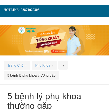
HOTLINE:
02871020303
TRANG CHỦ
GIỚI THIỆU
TIN TỨC
DỊCH VỤ
GÓI KHÁM
HÌNH ẢNH
LIÊN HỆ
ĐẶT LỊCH KHÁM
Trang Chủ
›
Phụ Khoa
›
›
5 bệnh lý phụ khoa thường gặp
5 bệnh lý phụ khoa
thường gặp