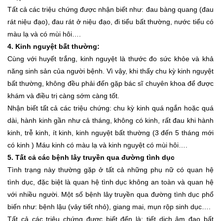
Tất cả các triệu chứng được nhận biết như: đau bàng quang (đau
rát niệu đạo), đau rát ở niệu đạo, đi tiểu bất thường, nước tiểu có
màu lạ và có mùi hôi….
4. Kinh nguyệt bất thường:
Cùng với huyết trắng, kinh nguyệt là thước đo sức khỏe và khả
năng sinh sản của người bệnh. Vì vậy, khi thấy chu kỳ kinh nguyệt
bất thường, không đều phải đến gặp bác sĩ chuyên khoa để được
khám và điều trị càng sớm càng tốt.
Nhận biết tất cả các triệu chứng: chu kỳ kinh quá ngắn hoặc quá
dài, hành kinh gần như cả tháng, không có kinh, rất đau khi hành
kinh, trễ kinh, ít kinh, kinh nguyệt bất thường (3 đến 5 tháng mới
có kinh ) Máu kinh có màu lạ và kinh nguyệt có mùi hôi….
5. Tất cả các bệnh lây truyền qua đường tình dục
Tình trạng này thường gặp ở tất cả những phụ nữ có quan hệ
tình dục, đặc biệt là quan hệ tình dục không an toàn và quan hệ
với nhiều người. Một số bệnh lây truyền qua đường tình dục phổ
biến như: bệnh lậu (vảy tiết nhỏ), giang mai, mụn rộp sinh dục….
Tất cả các triệu chứng được biết đến là: tiết dịch âm đạo bất