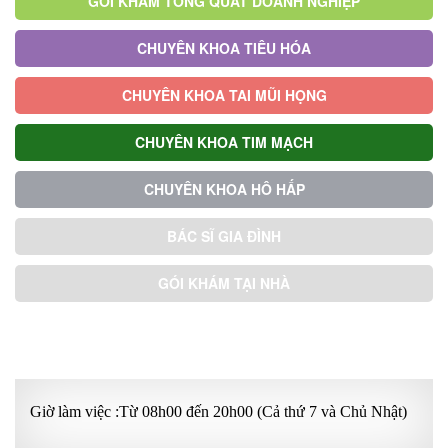
GÓI KHÁM TỔNG QUÁT DOANH NGHIỆP
CHUYÊN KHOA TIÊU HÓA
CHUYÊN KHOA TAI MŨI HỌNG
CHUYÊN KHOA TIM MẠCH
CHUYÊN KHOA HÔ HẤP
BÁC SĨ GIA ĐÌNH
GÓI KHÁM TẠI NHÀ
GÓI KHÁM ƯU TIÊN
Giờ làm việc :Từ 08h00 đến 20h00 (Cả thứ 7 và Chủ Nhật)