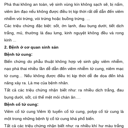
Phá thai không an toàn, vệ sinh vùng kín không sạch sẽ, bị nấm,
viêm âm đạo nếu không được điều trị kịp thời rất dễ dẫn đến viêm
nhiễm vòi trứng, vòi trứng hoặc buồng trứng. ...
Các triệu chứng đặc biệt: sốt, ớn lạnh, đau bụng dưới, tiết dịch
trắng, mủ, thường là đau lưng, kinh nguyệt không đều và rong
kinh ...
2. Bệnh ở cơ quan sinh sản
Bệnh tử cung:
Biến chứng do phẫu thuật không hợp vệ sinh gây viêm nhiễm,
nạo phá thai nhiều lần dễ dẫn đến viêm nhiễm tử cung, niêm mạc
tử cung… Nếu không được điều trị kịp thời dễ đe dọa đến khả
năng xảy ra. Là mẹ của bệnh nhân.
Tất cả các triệu chứng nhận biết như: ra nhiều dịch trắng, đau
bụng dưới, sốt, có thể mệt mỏi chán ăn….
Bệnh cổ tử cung:
Viêm cổ tử cung Viêm lộ tuyến cổ tử cung, polyp cổ tử cung là
một trong những bệnh lý cổ tử cung khá phổ biến.
Tất cả các triệu chứng nhận biết như: ra nhiều khí hư màu trắng