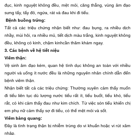
đục, kinh nguyệt không đều, mệt mỏi, căng thẳng, vùng âm đạo
sưng tấy, tấy đỏ, ngứa, rát và đau khi đi tiểu.
Bệnh buồng trứng:
Tất cả các triệu chứng nhận biết như: đau bụng, ra nhiều dịch
nhầy, mùi hôi, ra nhiều mủ, tiết dịch màu trắng, kinh nguyệt không
đều, không có kinh, chậm kinhcần thăm khám ngay.
3. Các bệnh về hệ tiết niệu
Viêm thận:
Vệ sinh âm đạo kém, quan hệ tình dục không an toàn với nhiều
người và uống ít nước đều là những nguyên nhân chính dẫn đến
bệnh viêm thận.
Nhận biết tất cả các triệu chứng: Thường xuyên cảm thấy muốn
đi tiểu liên tục dù lượng nước tiểu rất ít, tiểu buốt, tiểu khó, tiểu
rắt, có khi cảm thấy đau như kim chích. Từ việc són tiểu khiến chị
em phụ nữ cảm thấy sợ đi tiểu, có thể mệt mỏi và sốt.
Viêm bàng quang:
Đây là tình trạng thận bị nhiễm trùng do vi khuẩn hoặc vi rút xâm
nhập.