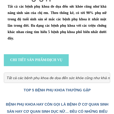
Tất cả các bệnh phụ khoa đe dọa đến sức khỏe cũng như khả
năng sinh sản của chị em. Theo thống kê, có tới 90% phụ nữ
trong độ tuổi sinh sản sẽ mắc các bệnh phụ khoa ít nhất một
lần trong đời. Đa dạng các bệnh phụ khoa với các triệu chứng
khác nhau cùng tìm hiểu 5 bệnh phụ khoa phổ biến nhất dưới
đây.
CHI TIẾT SẢN PHẨM/DỊCH VỤ
Tất cả các bệnh phụ khoa đe dọa đến sức khỏe cũng như khả năng 
TOP 5 BỆNH PHỤ KHOA THƯỜNG GẶP
BỆNH PHỤ KHOA HAY CÒN GỌI LÀ BỆNH Ở CƠ QUAN SINH
SẢN HAY CƠ QUAN SINH DỤC NỮ… ĐỀU CÓ NHỮNG BIỂU